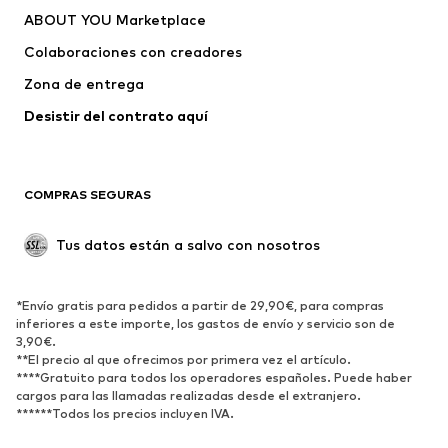
ABOUT YOU Marketplace
Pantalones
Camisas
Ropa interior
Jerséis y cárdigans
Colaboraciones con creadores
Trajes y chaquetas
Abrigos
Zona de entrega
Ropa de baño
Tallas grandes
Desistir del contrato aquí 
Ocasiones
Exclusivo
Reciclado
COMPRAS SEGURAS
ZAPATOS
Tus datos están a salvo con nosotros
Nuevo
Tendencia
Botas y botines
Zapatillas de deporte
*Envío gratis para pedidos a partir de 29,90€, para compras
Zapatos bajos
Zapatos deportivos
inferiores a este importe, los gastos de envío y servicio son de
Zapatos abiertos
Exclusivo
3,90€.
**El precio al que ofrecimos por primera vez el artículo.
****Gratuito para todos los operadores españoles. Puede haber
DEPORTE
cargos para las llamadas realizadas desde el extranjero.
******Todos los precios incluyen IVA.
Ropa deportiva
Disciplinas deportivas