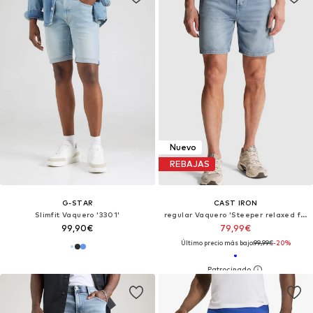
Nuevo
REBAJAS
G-STAR
CAST IRON
Slimfit Vaquero '3301'
regular Vaquero 'Steeper relaxed fit shorts'
99,90€
79,99€
Último precio más bajo:
99,99€
-20%