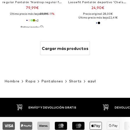
regular Pantalón 'Nordrop regular fit cargo shorts'
Loosefit Pantalón deportivo 'Chelsea'
79,99€
24,90€
Último precio más bajo:
89,99€
-11%
Precio original: 28,00€
Último precio más bajo:
22,41€
+
2
Cargar más productos
Hombre
Ropa
Pantalones
Shorts
azul
DEVOLUCIONES HASTA 30 DÍAS
P