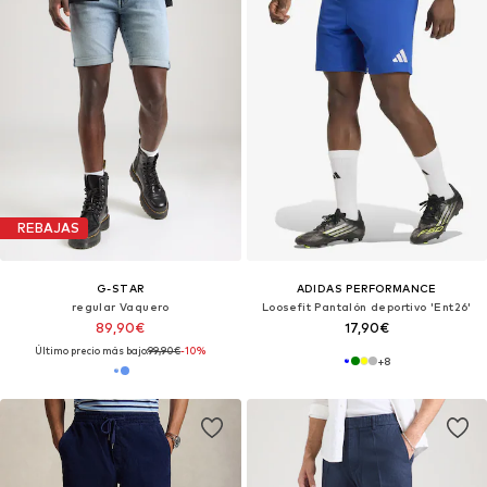
REBAJAS
G-STAR
ADIDAS PERFORMANCE
regular Vaquero
Loosefit Pantalón deportivo 'Ent26'
89,90€
17,90€
Último precio más bajo:
99,90€
-10%
+
8