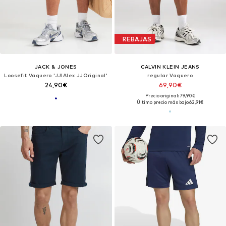
REBAJAS
JACK & JONES
CALVIN KLEIN JEANS
Loosefit Vaquero 'JJIAlex JJOriginal'
regular Vaquero
24,90€
69,90€
Precio original: 79,90€
Último precio más bajo:
62,91€