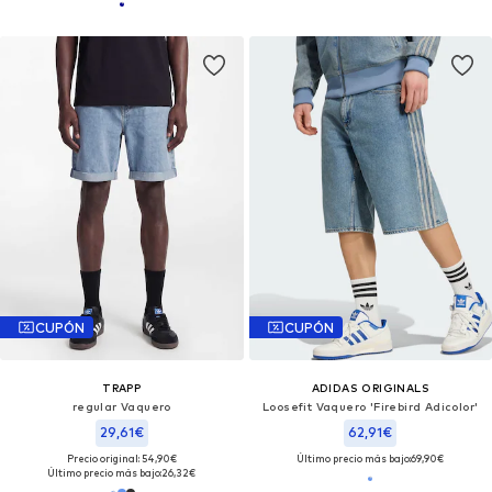
CUPÓN
CUPÓN
TRAPP
ADIDAS ORIGINALS
regular Vaquero
Loosefit Vaquero 'Firebird Adicolor'
29,61€
62,91€
Precio original: 54,90€
Último precio más bajo:
69,90€
Último precio más bajo:
26,32€