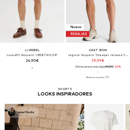
Nuevo
REBAJAS
JJ REBEL
CAST IRON
Loosefit Vaquero 'JREBTAYLOR'
regular Vaquero 'Steeper relaxed fit shorts'
24,90€
79,99€
Último precio más bajo:
99,99€
-20%
SHORTS
LOOKS INSPIRADORES
Daniel Fuchs