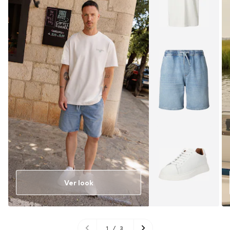
Ver look
1
/
3