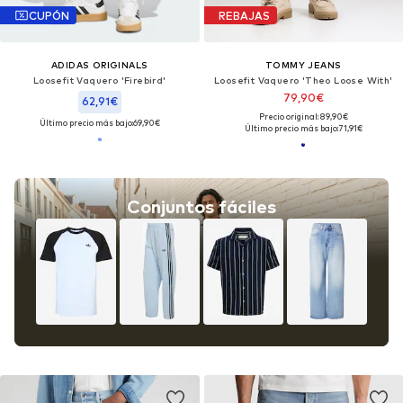
CUPÓN
REBAJAS
ADIDAS ORIGINALS
TOMMY JEANS
Loosefit Vaquero 'Firebird'
Loosefit Vaquero 'Theo Loose With'
79,90€
62,91€
Precio original: 89,90€
Último precio más bajo:
69,90€
Último precio más bajo:
71,91€
Conjuntos fáciles