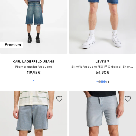
Premium
KARL LAGERFELD JEANS
LEVI'S ®
Pierna ancha Vaquero
Slimfit Vaquero '501® Original Shorts'
119,95€
64,90€
+
1