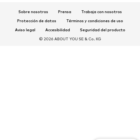
Zapatos deportivos
Mochilas deportivas y bolsos
Complementos deportivos
Sobre nosotros
Prensa
Trabaja con nosotros
Protección de datos
Términos y condiciones de uso
COMPLEMENTOS
Aviso legal
Accesibilidad
Seguridad del producto
Nuevo
Gorras y gorros
© 2026 ABOUT YOU SE & Co. KG
Cinturones
Bolsos y mochilas
Relojes
Joyería
Gafas de sol
Carteras y estuches
Corbatas y accesorios
Bufandas y pañuelos
Guantes
Accesorios para el hogar
Exclusivo
Reciclado
PREMIUM
Nuevo
Camisetas
Jeans
Chaquetas y abrigos
Sudaderas y sudaderas con
Pantalones