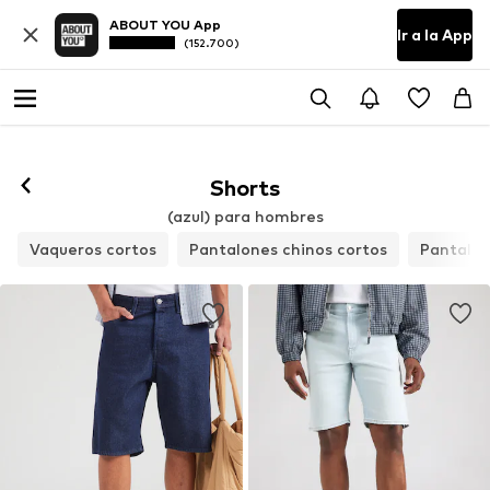
ABOUT YOU App
Ir a la App
(152.700)
Shorts
(azul) para hombres
Vaqueros cortos
Pantalones chinos cortos
Pantalon