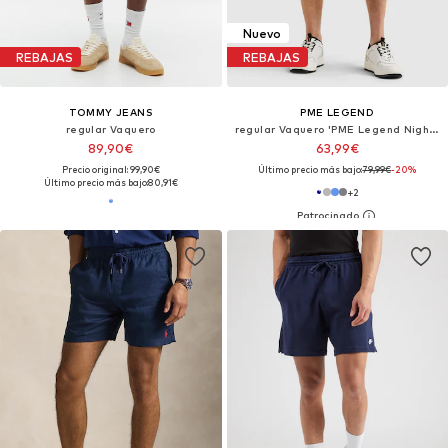
Nuevo
REBAJAS
REBAJAS
TOMMY JEANS
PME LEGEND
regular Vaquero
regular Vaquero 'PME Legend Nightflight regular fit shorts'
89,90€
63,99€
Precio original: 99,90€
Último precio más bajo:
79,99€
-20%
Último precio más bajo:
80,91€
+
2