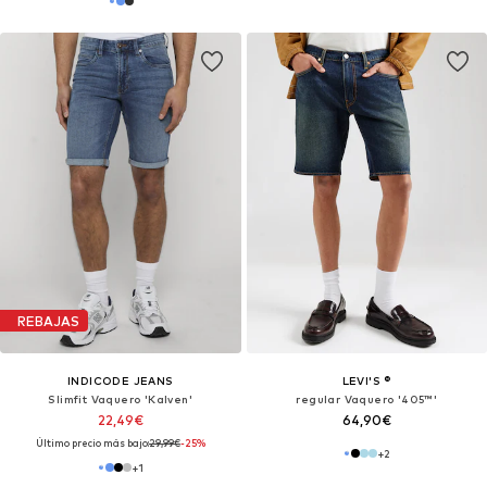
REBAJAS
INDICODE JEANS
LEVI'S ®
Slimfit Vaquero 'Kalven'
regular Vaquero '405™'
22,49€
64,90€
Último precio más bajo:
29,99€
-25%
+
2
+
1