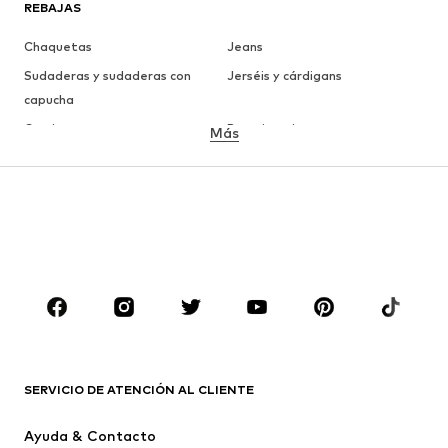
REBAJAS
Chaquetas
Jeans
Sudaderas y sudaderas con
Jerséis y cárdigans
capucha
Camisetas
Ropa interior
Más
Pantalones
Camisas
Abrigos
Trajes y chaquetas
Ropa de baño
Tallas grandes
Zapatos
Deporte
Complementos
Premium
ROPA
Nuevo
Tendencia
Camisetas
Jeans
SERVICIO DE ATENCIÓN AL CLIENTE
Chaquetas
Sudaderas y sudaderas con
Ayuda & Contacto
capucha