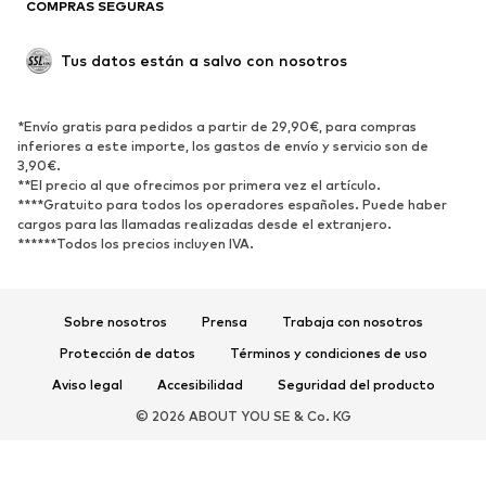
COMPRAS SEGURAS
ZAPATOS
Tus datos están a salvo con nosotros
Nuevo
Tendencia
Botas y botines
Zapatillas de deporte
*Envío gratis para pedidos a partir de 29,90€, para compras
Zapatos bajos
Zapatos deportivos
inferiores a este importe, los gastos de envío y servicio son de
Zapatos abiertos
Exclusivo
3,90€.
**El precio al que ofrecimos por primera vez el artículo.
****Gratuito para todos los operadores españoles. Puede haber
DEPORTE
cargos para las llamadas realizadas desde el extranjero.
******Todos los precios incluyen IVA.
Ropa deportiva
Disciplinas deportivas
Zapatos deportivos
Mochilas deportivas y bolsos
Complementos deportivos
Sobre nosotros
Prensa
Trabaja con nosotros
Protección de datos
Términos y condiciones de uso
COMPLEMENTOS
Aviso legal
Accesibilidad
Seguridad del producto
Nuevo
Gorras y gorros
© 2026 ABOUT YOU SE & Co. KG
Cinturones
Bolsos y mochilas
Relojes
Joyería