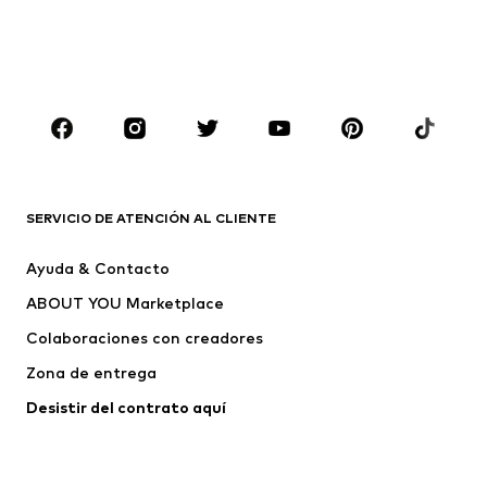
Ropa de baño
Tallas grandes
Zapatos
Deporte
Complementos
Premium
ROPA
Nuevo
Tendencia
Camisetas
Jeans
SERVICIO DE ATENCIÓN AL CLIENTE
Chaquetas
Sudaderas y sudaderas con
Ayuda & Contacto
capucha
ABOUT YOU Marketplace
Pantalones
Camisas
Ropa interior
Jerséis y cárdigans
Colaboraciones con creadores
Trajes y chaquetas
Abrigos
Zona de entrega
Ropa de baño
Tallas grandes
Desistir del contrato aquí 
Ocasiones
Exclusivo
Reciclado