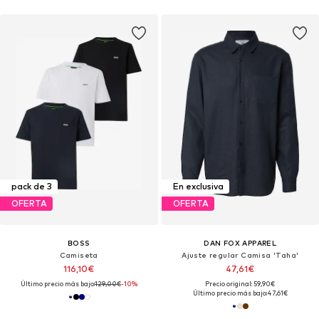
pack de 3
En exclusiva
OFERTA
OFERTA
BOSS
DAN FOX APPAREL
Camiseta
Ajuste regular Camisa 'Taha'
116,10€
47,61€
Último precio más bajo:
129,00€
-10%
Precio original: 59,90€
Último precio más bajo:
47,61€