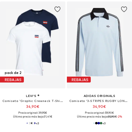
pack de 2
REBAJAS
REBAJAS
LEVI'S ®
ADIDAS ORIGINALS
Camiseta 'Graphic Crewneck T-Shirt - 2 Pack'
Camiseta '3-STRIPES RUGBY LONGSLEEVE'
34,90€
34,90€
Precio original: 39,95€
Precio original: 59,90€
Último precio más bajo:
31,41€
Último precio más bajo:
35,90€
-2%
+
3
+
3