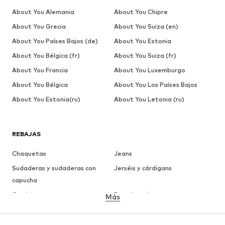
About You Alemania
About You Chipre
About You Grecia
About You Suiza (en)
About You Países Bajos (de)
About You Estonia
About You Bélgica (fr)
About You Suiza (fr)
About You Francia
About You Luxemburgo
About You Bélgica
About You Los Países Bajos
About You Estonia(ru)
About You Letonia (ru)
REBAJAS
Chaquetas
Jeans
Sudaderas y sudaderas con
Jerséis y cárdigans
capucha
Camisetas
Ropa interior
Más
Pantalones
Camisas
Abrigos
Trajes y chaquetas