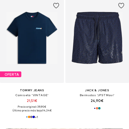
OFERTA
TOMMY JEANS
JACK & JONES
Camiseta 'VINTAGE'
Bermudas 'JPSTMaui'
21,51€
24,90€
Precio original: 39,90€
Último precio más bajo:
14,34€
+
1