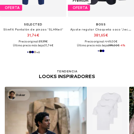
Premium
OFERTA
OFERTA
SELECTED
BOSS
Slimfit Pantalón de pinzas 'SLHNeil'
Ajuste regular Chaqueta saco 'Jeckson'
31,74€
381,65€
Precio original: 89,99€
Precio original: 449,00€
Último precio más bajo:
31,74€
Último precio más bajo:
399,00€
-4%
+
6
TENDENCIA
LOOKS INSPIRADORES
Oskar