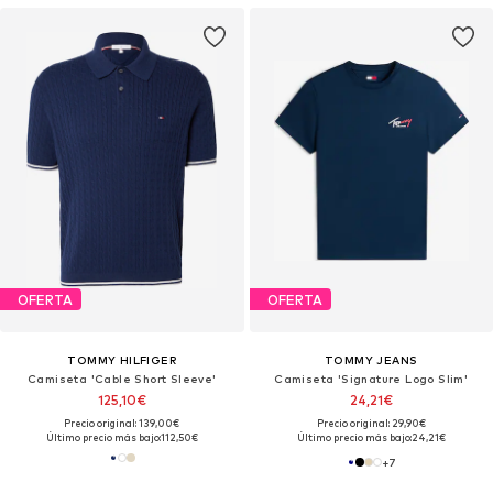
OFERTA
OFERTA
TOMMY HILFIGER
TOMMY JEANS
Camiseta 'Cable Short Sleeve'
Camiseta 'Signature Logo Slim'
125,10€
24,21€
Precio original: 139,00€
Precio original: 29,90€
Último precio más bajo:
112,50€
Último precio más bajo:
24,21€
+
7