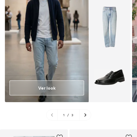
Ver look
1
/
3