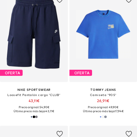
OFERTA
OFERTA
NIKE SPORTSWEAR
TOMMY JEANS
Loosefit Pantalón cargo 'CLUB'
Camiseta '90S'
43,11€
26,91€
Precio original: 54,90€
Precio original: 49,90€
Último precio más bajo:
43,11€
Último precio más bajo:
17,94€