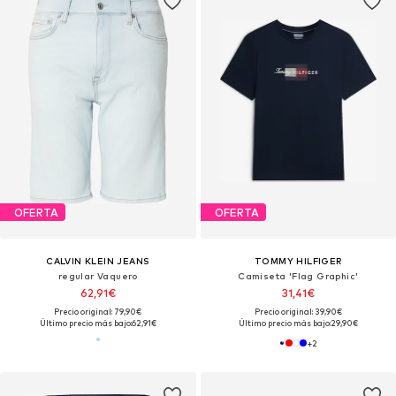
OFERTA
OFERTA
CALVIN KLEIN JEANS
TOMMY HILFIGER
regular Vaquero
Camiseta 'Flag Graphic'
62,91€
31,41€
Precio original: 79,90€
Precio original: 39,90€
Último precio más bajo:
62,91€
Último precio más bajo:
29,90€
+
2