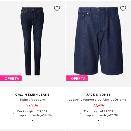
OFERTA
OFERTA
CALVIN KLEIN JEANS
JACK & JONES
Skinny Vaquero
Loosefit Vaquero 'JJIAlex JJOriginal'
52,50€
22,41€
Precio original: 119,00€
Precio original: 24,90€
Último precio más bajo:
52,50€
Último precio más bajo:
19,71€