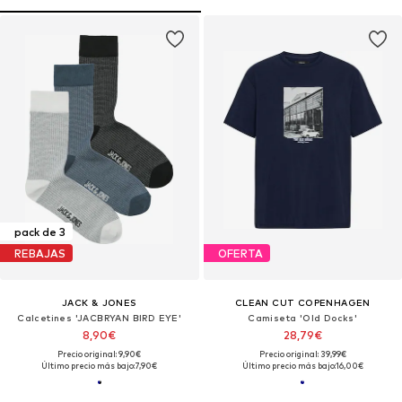
pack de 3
REBAJAS
OFERTA
JACK & JONES
CLEAN CUT COPENHAGEN
Calcetines 'JACBRYAN BIRD EYE'
Camiseta 'Old Docks'
8,90€
28,79€
Precio original: 9,90€
Precio original: 39,99€
Último precio más bajo:
7,90€
Último precio más bajo:
16,00€