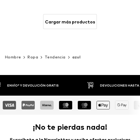
Cargar más productos
Hombre
Ropa
Tendencia
azul
DEVOLUCIONES HASTA 30 DÍAS
P
¡No te pierdas nada!
Suscríbete a la Newsletter y recibe ofertas exclusivas