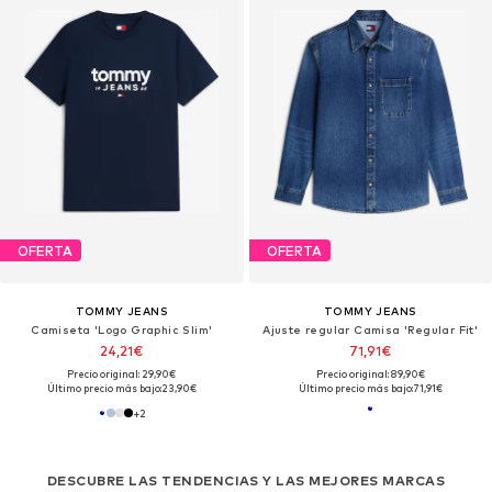
OFERTA
OFERTA
TOMMY JEANS
TOMMY JEANS
Camiseta 'Logo Graphic Slim'
Ajuste regular Camisa 'Regular Fit'
24,21€
71,91€
Precio original: 29,90€
Precio original: 89,90€
Último precio más bajo:
23,90€
Último precio más bajo:
71,91€
+
2
DESCUBRE LAS TENDENCIAS Y LAS MEJORES MARCAS