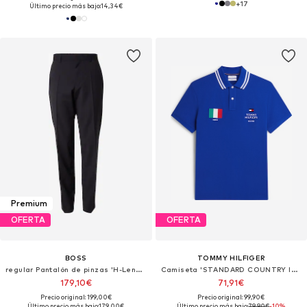
+
17
Último precio más bajo:
14,34€
Premium
OFERTA
OFERTA
BOSS
TOMMY HILFIGER
regular Pantalón de pinzas 'H-Lenon-MM-251'
Camiseta 'STANDARD COUNTRY ITALY'
179,10€
71,91€
Precio original: 199,00€
Precio original: 99,90€
Último precio más bajo:
179,00€
Último precio más bajo:
79,90€
-10%