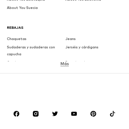
About You Suecia
REBAJAS
Chaquetas
Jeans
Sudaderas y sudaderas con
Jerséis y cárdigans
capucha
Camisetas
Ropa interior
Más
Pantalones
Camisas
Abrigos
Trajes y chaquetas
Ropa de baño
Tallas grandes
Zapatos
Deporte
Complementos
Premium
ROPA
Nuevo
Tendencia