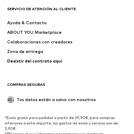
Camisetas
Jeans
SERVICIO DE ATENCIÓN AL CLIENTE
Chaquetas
Sudaderas y sudaderas con
Ayuda & Contacto
capucha
ABOUT YOU Marketplace
Pantalones
Camisas
Ropa interior
Jerséis y cárdigans
Colaboraciones con creadores
Trajes y chaquetas
Abrigos
Zona de entrega
Ropa de baño
Tallas grandes
Desistir del contrato aquí 
Ocasiones
Exclusivo
Reciclado
COMPRAS SEGURAS
ZAPATOS
Tus datos están a salvo con nosotros
Nuevo
Tendencia
Botas y botines
Zapatillas de deporte
*Envío gratis para pedidos a partir de 29,90€, para compras
Zapatos bajos
Zapatos deportivos
inferiores a este importe, los gastos de envío y servicio son de
Zapatos abiertos
Exclusivo
3,90€.
**El precio al que ofrecimos por primera vez el artículo.