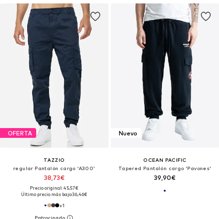
OFERTA
Nuevo
TAZZIO
OCEAN PACIFIC
regular Pantalón cargo 'A300'
Tapered Pantalón cargo 'Pavones'
38,73€
39,90€
Precio original: 45,57€
Último precio más bajo:
36,46€
+
1