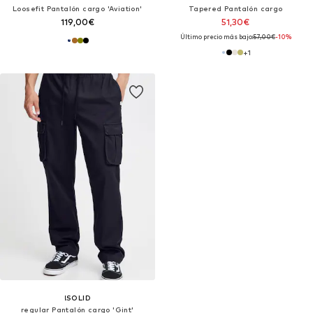
Loosefit Pantalón cargo 'Aviation'
Tapered Pantalón cargo
119,00€
51,30€
Último precio más bajo:
57,00€
-10%
+
1
!SOLID
regular Pantalón cargo 'Gint'