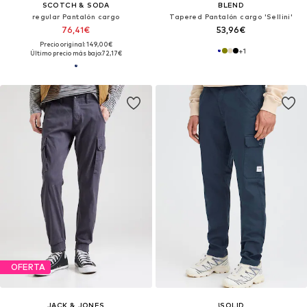
SCOTCH & SODA
BLEND
regular Pantalón cargo
Tapered Pantalón cargo 'Sellini'
76,41€
53,96€
Precio original: 149,00€
+
1
Último precio más bajo:
72,17€
OFERTA
JACK & JONES
!SOLID