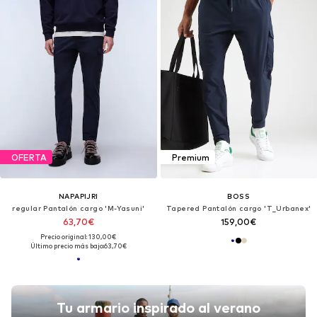
OFERTA
Premium
NAPAPIJRI
BOSS
regular Pantalón cargo 'M-Yasuni'
Tapered Pantalón cargo 'T_Urbanex'
63,70€
159,00€
Precio original: 130,00€
Último precio más bajo:
63,70€
Tu armario inspirado al verano