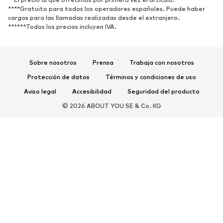
****Gratuito para todos los operadores españoles. Puede haber
DEPORTE
cargos para las llamadas realizadas desde el extranjero.
******Todos los precios incluyen IVA.
Ropa deportiva
Disciplinas deportivas
Zapatos deportivos
Mochilas deportivas y bolsos
Complementos deportivos
Sobre nosotros
Prensa
Trabaja con nosotros
Protección de datos
Términos y condiciones de uso
COMPLEMENTOS
Aviso legal
Accesibilidad
Seguridad del producto
Nuevo
Gorras y gorros
© 2026 ABOUT YOU SE & Co. KG
Cinturones
Bolsos y mochilas
Relojes
Joyería
Gafas de sol
Carteras y estuches
Corbatas y accesorios
Bufandas y pañuelos
Guantes
Accesorios para el hogar
Exclusivo
Reciclado
PREMIUM