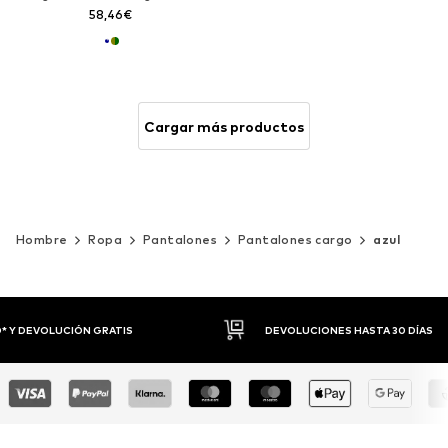
58,46€
Cargar más productos
Hombre
Ropa
Pantalones
Pantalones cargo
azul
DEVOLUCIONES HASTA 30 DÍAS
P