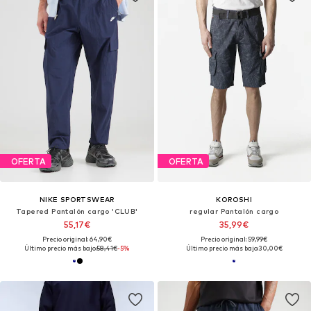
OFERTA
OFERTA
NIKE SPORTSWEAR
KOROSHI
Tapered Pantalón cargo 'CLUB'
regular Pantalón cargo
55,17€
35,99€
Precio original: 64,90€
Precio original: 59,99€
Último precio más bajo:
58,41€
-5%
Último precio más bajo:
30,00€