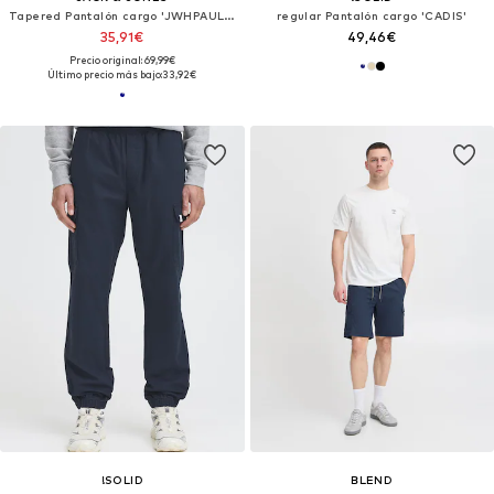
Tapered Pantalón cargo 'JWHPAUL JJWARNER'
regular Pantalón cargo 'CADIS'
35,91€
49,46€
Precio original: 69,99€
Último precio más bajo:
33,92€
!SOLID
BLEND