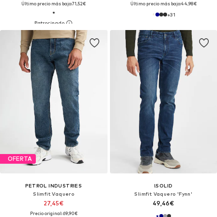
Último precio más bajo:
71,52€
Último precio más bajo:
44,98€
+
31
OFERTA
PETROL INDUSTRIES
!SOLID
Slimfit Vaquero
Slimfit Vaquero 'Fynn'
27,45€
49,46€
Precio original: 69,90€