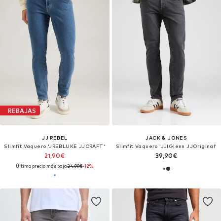
REBAJAS
JJ REBEL
JACK & JONES
Slimfit Vaquero 'JREBLUKE JJCRAFT'
Slimfit Vaquero 'JJIGlenn JJOriginal'
21,90€
39,90€
Último precio más bajo:
24,99€
-12%