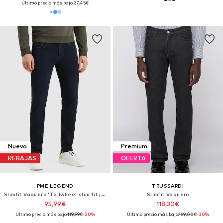
Último precio más bajo:
27,45€
Nuevo
Premium
REBAJAS
OFERTA
PME LEGEND
TRUSSARDI
Slimfit Vaquero 'Tailwheel slim fit jeans'
Slimfit Vaquero
95,99€
118,30€
Último precio más bajo:
119,99€
-20%
Último precio más bajo:
169,00€
-30%