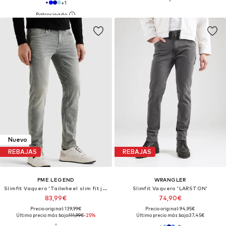
+
1
Nuevo
REBAJAS
REBAJAS
PME LEGEND
WRANGLER
Slimfit Vaquero 'Tailwheel slim fit jeans'
Slimfit Vaquero 'LARSTON'
83,99€
74,90€
Precio original: 139,99€
Precio original: 94,95€
Último precio más bajo:
111,99€
-25%
Último precio más bajo:
37,45€