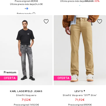
Precio original: 69,90€
Último precio más bajo:
189,00€
-30%
Último precio más bajo:
24,43€
Premium
OFERTA
OFERTA
KARL LAGERFELD JEANS
LEVI'S ®
Slimfit Vaquero
Slimfit Vaquero '511® Slim'
71,52€
71,92€
Precio original: 149,00€
Precio original: 89,90€