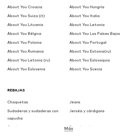
About You Croacia
About You Hungría
About You Suiza (it)
About You Italia
About You Lituania
About You Letonia
About You Bélgica
About You Los Países Bajos
About You Polonia
About You Portugal
About You Rumania
About You Estonia(ru)
About You Letonia (ru)
About You Eslovaquia
About You Eslovenia
About You Suecia
REBAJAS
Chaquetas
Jeans
Sudaderas y sudaderas con
Jerséis y cárdigans
capucha
Camisetas
Ropa interior
Más
Pantalones
Camisas