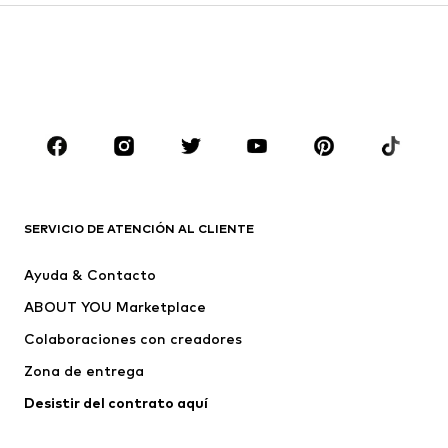
Abrigos
Trajes y chaquetas
Ropa de baño
Tallas grandes
Zapatos
Deporte
Complementos
Premium
ROPA
Nuevo
Tendencia
Camisetas
Jeans
SERVICIO DE ATENCIÓN AL CLIENTE
Chaquetas
Sudaderas y sudaderas con
Ayuda & Contacto
capucha
ABOUT YOU Marketplace
Pantalones
Camisas
Ropa interior
Jerséis y cárdigans
Colaboraciones con creadores
Trajes y chaquetas
Abrigos
Zona de entrega
Ropa de baño
Tallas grandes
Desistir del contrato aquí 
Ocasiones
Exclusivo