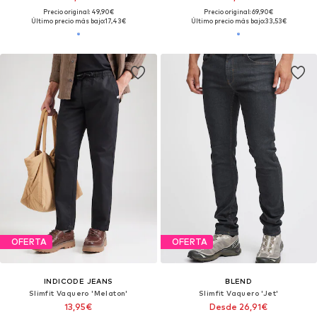
Precio original: 49,90€
Precio original: 69,90€
Último precio más bajo:
17,43€
Último precio más bajo:
33,53€
OFERTA
OFERTA
INDICODE JEANS
BLEND
Slimfit Vaquero 'Melaton'
Slimfit Vaquero 'Jet'
13,95€
Desde 26,91€