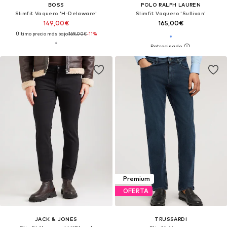
BOSS
POLO RALPH LAUREN
Slimfit Vaquero 'H-Delaware'
Slimfit Vaquero 'Sullivan'
149,00€
165,00€
Último precio más bajo:
169,00€
-11%
Premium
OFERTA
JACK & JONES
TRUSSARDI