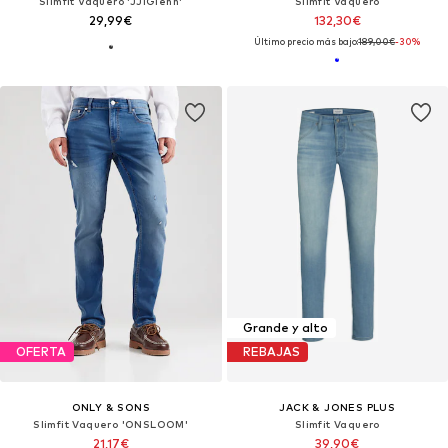
Slimfit Vaquero 'JJIGlenn'
Slimfit Vaquero
29,99€
132,30€
Último precio más bajo:
189,00€
-30%
Grande y alto
OFERTA
REBAJAS
ONLY & SONS
JACK & JONES PLUS
Slimfit Vaquero 'ONSLOOM'
Slimfit Vaquero
21,17€
39,90€