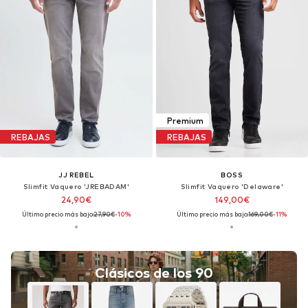
Premium
REBAJAS
REBAJAS
JJ REBEL
BOSS
Slimfit Vaquero 'JREBADAM'
Slimfit Vaquero 'Delaware'
24,90€
149,00€
Último precio más bajo:
27,90€
-10%
Último precio más bajo:
169,00€
-11%
Clásicos de los 90