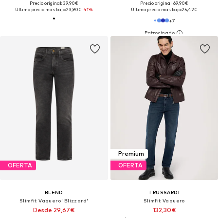
Precio original: 39,90€
Precio original: 69,90€
Último precio más bajo:
23,90€
-41%
Último precio más bajo:
25,42€
+
7
Premium
OFERTA
OFERTA
BLEND
TRUSSARDI
Slimfit Vaquero 'Blizzard'
Slimfit Vaquero
Desde 29,67€
132,30€