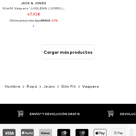
JACK & JONES
Slimfit Vaquero 'JJIGLENN JJORIGINAL'
47,92€
Último precio más bajo:
59,90€
-20%
Cargar más productos
Hombre
Ropa
Jeans
Slim Fit
Vaquero
DEVOLUCIONES HASTA 30 DÍAS
P