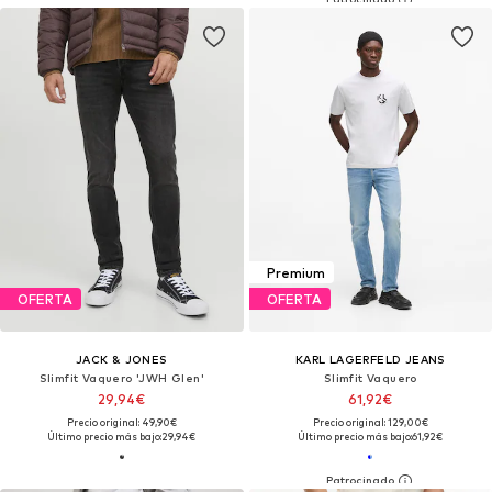
Premium
OFERTA
OFERTA
JACK & JONES
KARL LAGERFELD JEANS
Slimfit Vaquero 'JWH Glen'
Slimfit Vaquero
29,94€
61,92€
Precio original: 49,90€
Precio original: 129,00€
Último precio más bajo:
29,94€
Último precio más bajo:
61,92€