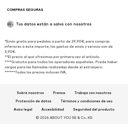
Reciclado
COMPRAS SEGURAS
ZAPATOS
Tus datos están a salvo con nosotros
Nuevo
Tendencia
Botas y botines
Zapatillas de deporte
*Envío gratis para pedidos a partir de 29,90€, para compras
Zapatos bajos
Zapatos deportivos
inferiores a este importe, los gastos de envío y servicio son de
Zapatos abiertos
Exclusivo
3,90€.
**El precio al que ofrecimos por primera vez el artículo.
****Gratuito para todos los operadores españoles. Puede haber
DEPORTE
cargos para las llamadas realizadas desde el extranjero.
******Todos los precios incluyen IVA.
Ropa deportiva
Disciplinas deportivas
Zapatos deportivos
Mochilas deportivas y bolsos
Complementos deportivos
Sobre nosotros
Prensa
Trabaja con nosotros
Protección de datos
Términos y condiciones de uso
COMPLEMENTOS
Aviso legal
Accesibilidad
Seguridad del producto
Nuevo
Gorras y gorros
© 2026 ABOUT YOU SE & Co. KG
Cinturones
Bolsos y mochilas