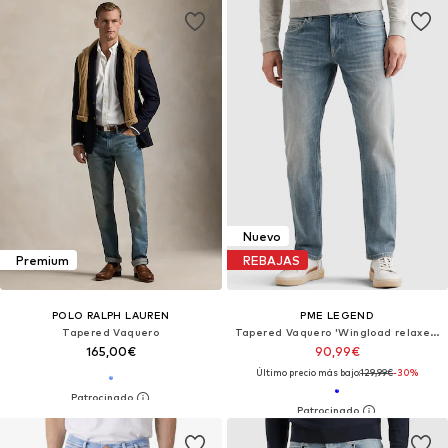
Nuevo
Premium
REBAJAS
POLO RALPH LAUREN
PME LEGEND
Tapered Vaquero
Tapered Vaquero 'Wingload relaxed fit jeans'
165,00€
90,99€
Último precio más bajo:
129,99€
-30%