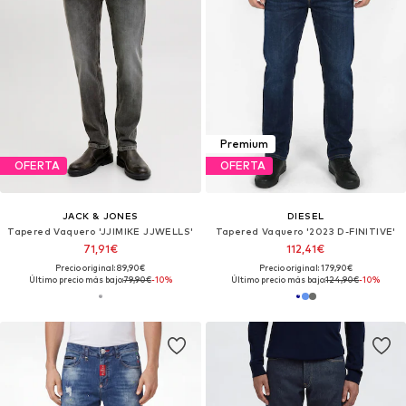
Premium
OFERTA
OFERTA
JACK & JONES
DIESEL
Tapered Vaquero 'JJIMIKE JJWELLS'
Tapered Vaquero '2023 D-FINITIVE'
71,91€
112,41€
Precio original: 89,90€
Precio original: 179,90€
Último precio más bajo:
79,90€
-10%
Último precio más bajo:
124,90€
-10%