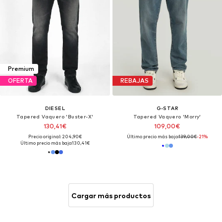
Premium
OFERTA
REBAJAS
DIESEL
G-STAR
Tapered Vaquero 'Buster-X'
Tapered Vaquero 'Morry'
130,41€
109,00€
Precio original: 204,90€
Último precio más bajo:
139,00€
-21%
Último precio más bajo:
130,41€
Cargar más productos