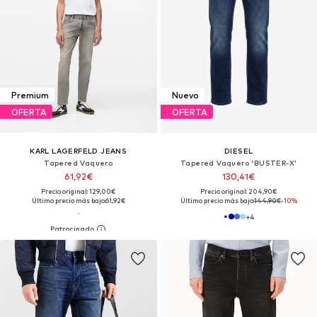
Premium
Nuevo
OFERTA
OFERTA
KARL LAGERFELD JEANS
DIESEL
Tapered Vaquero
Tapered Vaquero 'BUSTER-X'
61,92€
130,41€
Precio original: 129,00€
Precio original: 204,90€
Último precio más bajo:
61,92€
Último precio más bajo:
144,90€
-10%
+
4