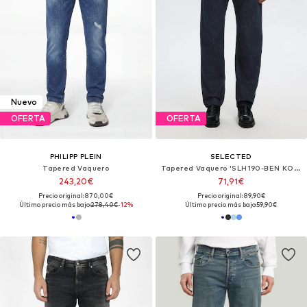
Nuevo
OFERTA
OFERTA
PHILIPP PLEIN
SELECTED
Tapered Vaquero
Tapered Vaquero 'SLH190-BEN KORI'
243,20€
71,91€
Precio original: 870,00€
Precio original: 89,90€
Último precio más bajo:
278,40€
-12%
Último precio más bajo:
59,90€