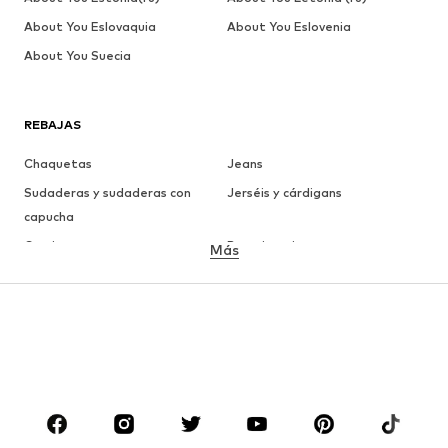
About You Eslovaquia
About You Eslovenia
About You Suecia
REBAJAS
Chaquetas
Jeans
Sudaderas y sudaderas con
Jerséis y cárdigans
capucha
Camisetas
Ropa interior
Más
Pantalones
Camisas
Abrigos
Trajes y chaquetas
Ropa de baño
Tallas grandes
Zapatos
Deporte
Complementos
Premium
ROPA