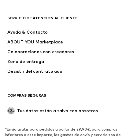
Nuevo
Tendencia
Camisetas
Jeans
SERVICIO DE ATENCIÓN AL CLIENTE
Chaquetas
Sudaderas y sudaderas con
Ayuda & Contacto
capucha
ABOUT YOU Marketplace
Pantalones
Camisas
Ropa interior
Jerséis y cárdigans
Colaboraciones con creadores
Trajes y chaquetas
Abrigos
Zona de entrega
Ropa de baño
Tallas grandes
Desistir del contrato aquí 
Ocasiones
Exclusivo
Reciclado
COMPRAS SEGURAS
ZAPATOS
Tus datos están a salvo con nosotros
Nuevo
Tendencia
Botas y botines
Zapatillas de deporte
*Envío gratis para pedidos a partir de 29,90€, para compras
Zapatos bajos
Zapatos deportivos
inferiores a este importe, los gastos de envío y servicio son de