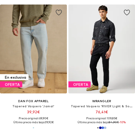
En exclusiva
OFERTA
OFERTA
DAN FOX APPAREL
WRANGLER
Tapered Vaquero 'Jamal'
Tapered Vaquero 'RIVER Light & Soft Denim'
39,92€
76,41€
Precio original: 69,90€
Precio original: 109,85€
Último precio más bajo:
39,92€
Último precio más bajo:
84,90€
-10%