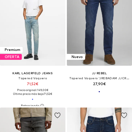
Premium
OFERTA
Nuevo
KARL LAGERFELD JEANS
JJ REBEL
Tapered Vaquero
Tapered Vaquero 'JREBADAM JJCRAFT'
71,52€
27,90€
Precio original: 149,00€
Último precio más bajo:
71,52€