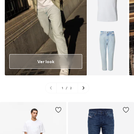
Ver look
1
/
2