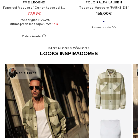
PME LEGEND
POLO RALPH LAUREN
Tapered Vaquero 'Carior tapered fit jeans'
Tapered Vaquero 'PARKSIDE'
77,99€
165,00€
Precio original: 129,99€
Último precio más bajo:
90,99€
-14%
PANTALONES CÓNICOS
LOOKS INSPIRADORES
Daniel Fuchs