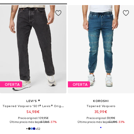
OFERTA
OFERTA
LEVI'S ®
KOROSHI
Tapered Vaquero '501® Levis® Original'
Tapered Vaquero
54,98€
35,99€
Precio original: 109,95€
Precio original: 59,99€
Último precio más bajo:
87,96€
-37%
Último precio más bajo:
53,99€
-33%
+
52