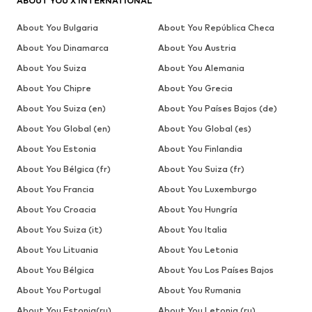
ABOUT YOU X INTERNATIONAL
About You Bulgaria
About You República Checa
About You Dinamarca
About You Austria
About You Suiza
About You Alemania
About You Chipre
About You Grecia
About You Suiza (en)
About You Países Bajos (de)
About You Global (en)
About You Global (es)
About You Estonia
About You Finlandia
About You Bélgica (fr)
About You Suiza (fr)
About You Francia
About You Luxemburgo
About You Croacia
About You Hungría
About You Suiza (it)
About You Italia
About You Lituania
About You Letonia
About You Bélgica
About You Los Países Bajos
About You Portugal
About You Rumania
About You Estonia(ru)
About You Letonia (ru)