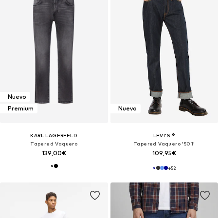
Nuevo
Premium
Nuevo
KARL LAGERFELD
LEVI'S ®
Tapered Vaquero
Tapered Vaquero '501'
139,00€
109,95€
+
52