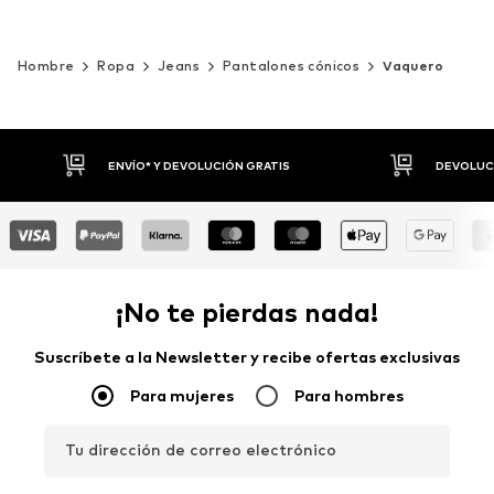
Hombre
Ropa
Jeans
Pantalones cónicos
Vaquero
DEVOLUCIONES HASTA 30 DÍAS
P
¡No te pierdas nada!
Suscríbete a la Newsletter y recibe ofertas exclusivas
Para mujeres
Para hombres
Tu dirección de correo electrónico