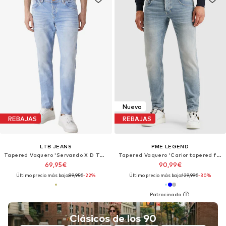
Nuevo
REBAJAS
REBAJAS
LTB JEANS
PME LEGEND
Tapered Vaquero 'Servando X D Tapered Skinny Jeans'
Tapered Vaquero 'Carior tapered fit jeans'
69,95€
90,99€
Último precio más bajo:
89,95€
-22%
Último precio más bajo:
129,99€
-30%
Clásicos de los 90