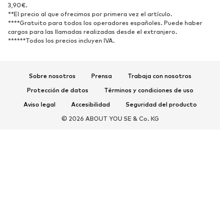
Zapatos abiertos
Exclusivo
3,90€.
**El precio al que ofrecimos por primera vez el artículo.
****Gratuito para todos los operadores españoles. Puede haber
DEPORTE
cargos para las llamadas realizadas desde el extranjero.
******Todos los precios incluyen IVA.
Ropa deportiva
Disciplinas deportivas
Zapatos deportivos
Mochilas deportivas y bolsos
Complementos deportivos
Sobre nosotros
Prensa
Trabaja con nosotros
Protección de datos
Términos y condiciones de uso
COMPLEMENTOS
Aviso legal
Accesibilidad
Seguridad del producto
Nuevo
Gorras y gorros
© 2026 ABOUT YOU SE & Co. KG
Cinturones
Bolsos y mochilas
Relojes
Joyería
Gafas de sol
Carteras y estuches
Corbatas y accesorios
Bufandas y pañuelos
Guantes
Accesorios para el hogar
Exclusivo
Reciclado