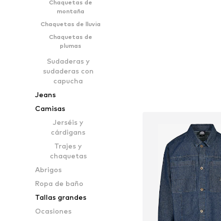
Chaquetas de
Añadir a la c
montaña
Chaquetas de lluvia
Chaquetas de
plumas
Sudaderas y
sudaderas con
capucha
Jeans
Camisas
Jerséis y
cárdigans
Trajes y
chaquetas
Abrigos
Ropa de baño
Tallas grandes
Ocasiones