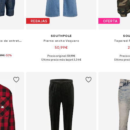
REBAJAS
OFERTA
SOUTHPOLE
SO
Ajuste confortable Chaqueta de entretiempo
Pierna ancha Vaquero
Tapered 
50,99€
2
,99€
-50%
Precio original: 59,99€
Precio o
s: M
Tallas disponibles: 36
Tallas d
Último precio más bajo:
43,34€
Último preci
esta
Añadir a la cesta
Añadir