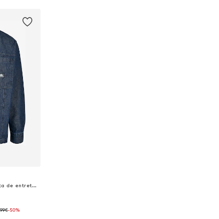
Ajuste confortable Chaqueta de entretiempo
,99€
-50%
s: M