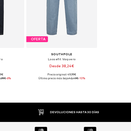
OFERTA
SOUTHPOLE
ro
Loosefit Vaquero
Desde 38,24€
99€
Precio original: 49,99€
31, 32
Tallas disponibles: 30, 31
3,99€
-6%
Último precio más bajo:
42,49€
-10%
esta
Añadir a la cesta
PAGO FLEXIBLE