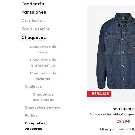
Tendencia
Pantalones
Camisetas
Ropa interior
Chaquetas
Chaquetas de
cuero
Chaquetas de
entretiempo
Chaquetas de
invierno
Chalecos
REBAJAS
Chaquetas
acolchadas
Chaquetas bomber
SOUTHPOLE
Parkas
29,99€
Chaquetas
vaqueras
Último precio más bajo:
59
Tallas disponible