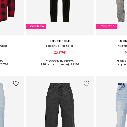
OFERTA
OFERTA
SOUTHPOLE
SO
amisa
Tapered Pantalón
regul
25,99€
1
99€
Precio original: 49,99€
Precio o
: XXL
Tallas disponibles: 31-32
Tallas disp
19,79€
Último precio más bajo:
25,99€
Último prec
esta
Añadir a la cesta
Añadir