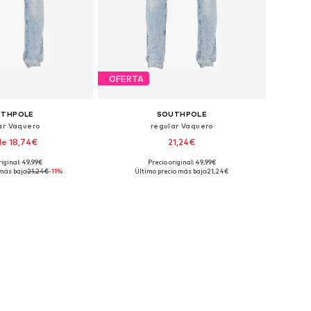
OFERTA
UTHPOLE
SOUTHPOLE
ar Vaquero
regular Vaquero
e 18,74€
21,24€
riginal: 49,99€
Precio original: 49,99€
ponibles: 52, 56
Tallas disponibles: 30, 36
más bajo:
21,24€
-11%
Último precio más bajo:
21,24€
 a la cesta
Añadir a la cesta