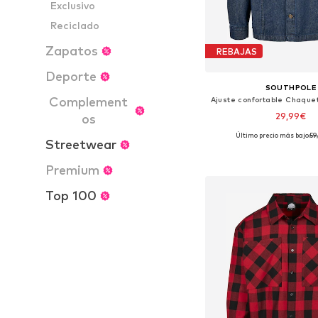
Exclusivo
Reciclado
Zapatos
REBAJAS
Deporte
SOUTHPOLE
Complement
29,99€
os
Último precio más bajo:
59
Streetwear
Tallas disponible
Añadir a la c
Premium
Top 100