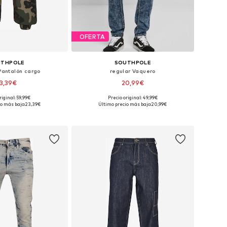
OFERTA
UTHPOLE
SOUTHPOLE
Pantalón cargo
regular Vaquero
3,39€
20,99€
riginal: 59,99€
Precio original: 49,99€
isponibles: 28
Tallas disponibles: 30 x 30, 38 x 32
o más bajo:
23,39€
Último precio más bajo:
20,99€
 a la cesta
Añadir a la cesta