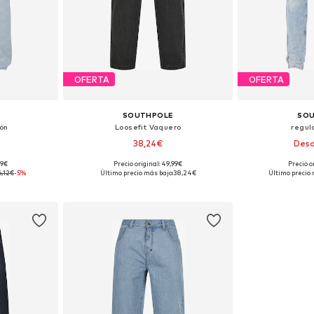
OFERTA
OFERTA
SOUTHPOLE
SO
ón
Loosefit Vaquero
regul
38,24€
Desd
99€
Precio original: 49,99€
Precio o
: 33
Tallas disponibles: 30, 34
Tallas dis
6,12€
-5%
Último precio más bajo:
38,24€
Último precio 
esta
Añadir a la cesta
Añadir