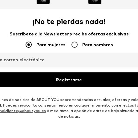
¡No te pierdas nada!
Suscríbete a la Newsletter y recibe ofertas exclusivas
Para mujeres
Para hombres
de correo electrónico
Registrarse
etines de noticias de ABOUT YOU sobre tendencias actuales, ofertas y vale
d
. Puedes revocar tu consentimiento en cualquier momento con efectos fu
nalcliente@aboutyou.es
o mediante la opción de darte de baja situada al
de noticias.