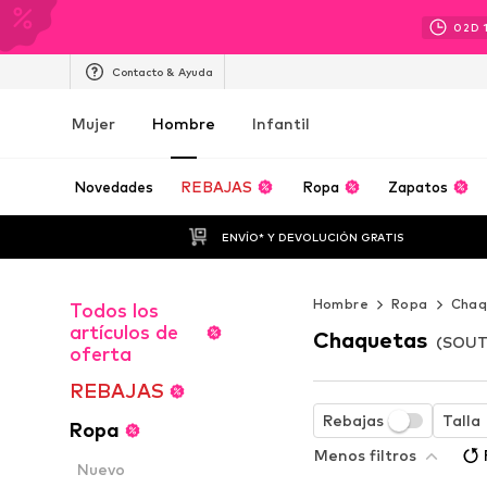
02
D
Contacto & Ayuda
Mujer
Hombre
Infantil
Novedades
REBAJAS
Ropa
Zapatos
ENVÍO* Y DEVOLUCIÓN GRATIS
Hombre
Ropa
Chaq
Todos los
artículos de
Chaquetas
(SOUT
oferta
REBAJAS
Rebajas
Talla
Ropa
Menos filtros
Nuevo