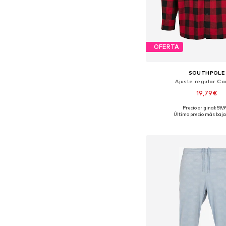
OFERTA
SOUTHPOLE
Ajuste regular C
19,79€
Precio original: 59,
Tallas disponibles
Último precio más bajo:
Añadir a la c