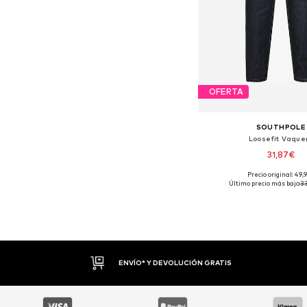
OFERTA
SOUTHPOLE
Loosefit Vaque
31,87€
Precio original: 49,
Tallas disponibles: 
Último precio más bajo:
3
Añadir a la c
DEVOLUCIONES HASTA 30 DÍAS