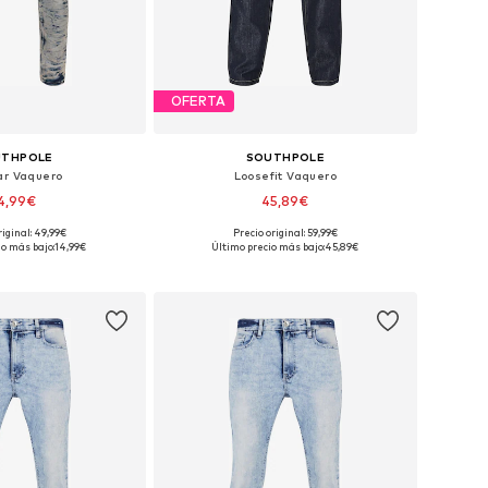
OFERTA
UTHPOLE
SOUTHPOLE
ar Vaquero
Loosefit Vaquero
4,99€
45,89€
riginal: 49,99€
Precio original: 59,99€
onibles: 44 x 32
Tallas disponibles: 31, 32
io más bajo:
14,99€
Último precio más bajo:
45,89€
 a la cesta
Añadir a la cesta