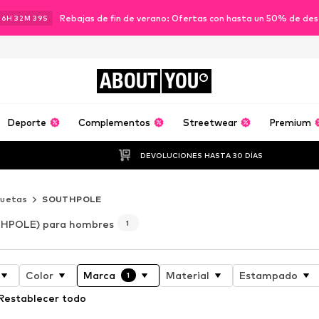
Rebajas de fin de verano: Ofertas con hasta un 50% de de
16
H
32
M
38
S
ABOUT
YOU
Deporte
Complementos
Streetwear
Premium
DEVOLUCIONES HASTA 30 DÍAS
uetas
SOUTHPOLE
HPOLE) para hombres
1
Color
Marca
Material
Estampado
1
Restablecer todo