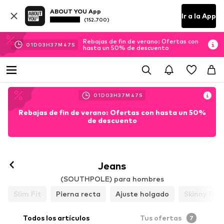
ABOUT YOU App
Ir a la App
(152.700)
Rebajas de fin de verano: Ofertas con
01
D
03
H
37
M
46
S
hasta un 50% de descuento
01
D
03
H
37
M
46
S
Rebajas de fin de verano: Ofertas con hasta un 50%
de descuento
Jeans
(SOUTHPOLE) para hombres
Slim Fit
Pierna recta
Ajuste holgado
Skinny Fit
Todos los artículos
Tus ofertas
7