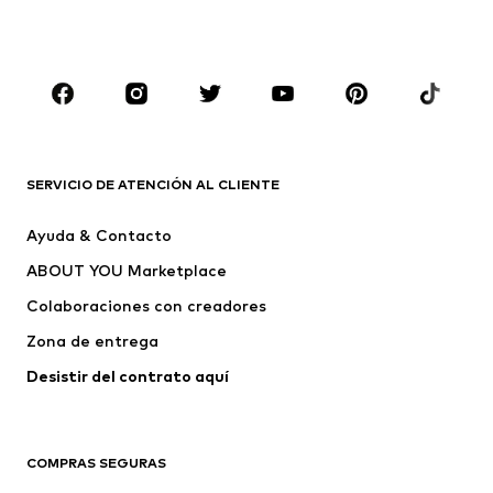
Zapatos
Deporte
Complementos
Premium
ROPA
Nuevo
Tendencia
Camisetas
Jeans
SERVICIO DE ATENCIÓN AL CLIENTE
Chaquetas
Sudaderas y sudaderas con
Ayuda & Contacto
capucha
ABOUT YOU Marketplace
Pantalones
Camisas
Ropa interior
Jerséis y cárdigans
Colaboraciones con creadores
Trajes y chaquetas
Abrigos
Zona de entrega
Ropa de baño
Tallas grandes
Desistir del contrato aquí 
Ocasiones
Exclusivo
Reciclado
COMPRAS SEGURAS
ZAPATOS