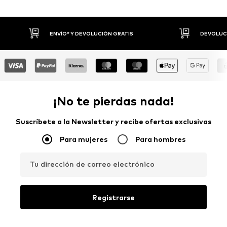
DEVOLUCIONES HASTA 30 DÍAS
P
¡No te pierdas nada!
Suscríbete a la Newsletter y recibe ofertas exclusivas
Para mujeres
Para hombres
Tu dirección de correo electrónico
Registrarse