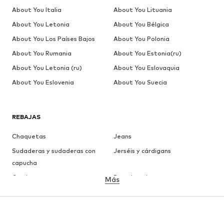
About You Italia
About You Lituania
About You Letonia
About You Bélgica
About You Los Países Bajos
About You Polonia
About You Rumania
About You Estonia(ru)
About You Letonia (ru)
About You Eslovaquia
About You Eslovenia
About You Suecia
REBAJAS
Chaquetas
Jeans
Sudaderas y sudaderas con
Jerséis y cárdigans
capucha
Camisetas
Ropa interior
Más
Pantalones
Camisas
Abrigos
Trajes y chaquetas
Ropa de baño
Tallas grandes