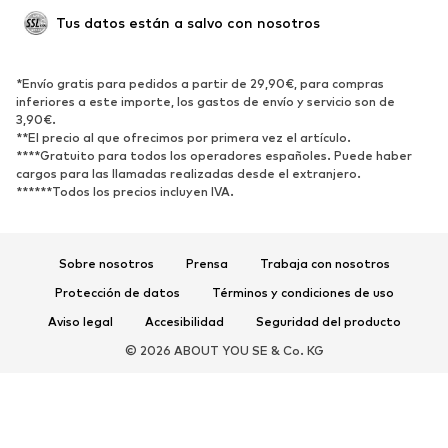
Tus datos están a salvo con nosotros
Nuevo
Tendencia
Botas y botines
Zapatillas de deporte
*Envío gratis para pedidos a partir de 29,90€, para compras
Zapatos bajos
Zapatos deportivos
inferiores a este importe, los gastos de envío y servicio son de
Zapatos abiertos
Exclusivo
3,90€.
**El precio al que ofrecimos por primera vez el artículo.
****Gratuito para todos los operadores españoles. Puede haber
DEPORTE
cargos para las llamadas realizadas desde el extranjero.
******Todos los precios incluyen IVA.
Ropa deportiva
Disciplinas deportivas
Zapatos deportivos
Mochilas deportivas y bolsos
Complementos deportivos
Sobre nosotros
Prensa
Trabaja con nosotros
Protección de datos
Términos y condiciones de uso
COMPLEMENTOS
Aviso legal
Accesibilidad
Seguridad del producto
Nuevo
Gorras y gorros
© 2026 ABOUT YOU SE & Co. KG
Cinturones
Bolsos y mochilas
Relojes
Joyería
Gafas de sol
Carteras y estuches