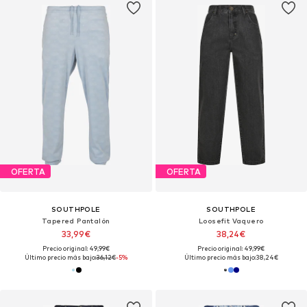
OFERTA
OFERTA
SOUTHPOLE
SOUTHPOLE
Tapered Pantalón
Loosefit Vaquero
33,99€
38,24€
Precio original: 49,99€
Precio original: 49,99€
Último precio más bajo:
36,12€
-5%
Último precio más bajo:
38,24€