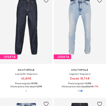
OFERTA
OFERTA
SOUTHPOLE
SOUTHPOLE
Loosefit Vaquero
regular Vaquero
45,89€
Desde 18,74€
Precio original: 59,99€
Precio original: 49,99€
Último precio más bajo:
45,89€
Último precio más bajo:
21,24€
-11%