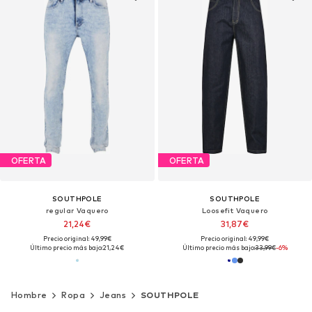
OFERTA
OFERTA
SOUTHPOLE
SOUTHPOLE
regular Vaquero
Loosefit Vaquero
21,24€
31,87€
Precio original: 49,99€
Precio original: 49,99€
Último precio más bajo:
21,24€
Último precio más bajo:
33,99€
-6%
Hombre
Ropa
Jeans
SOUTHPOLE