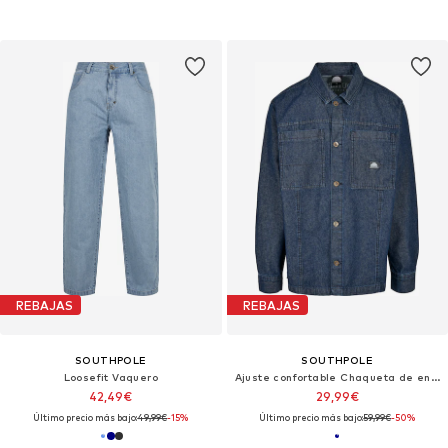
REBAJAS
REBAJAS
SOUTHPOLE
SOUTHPOLE
Loosefit Vaquero
Ajuste confortable Chaqueta de entretiempo
42,49€
29,99€
Último precio más bajo:
49,99€
-15%
Último precio más bajo:
59,99€
-50%