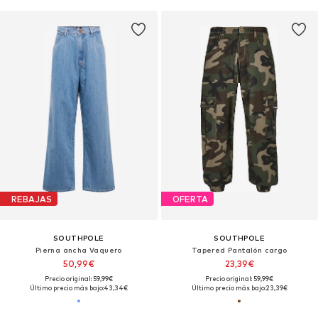
REBAJAS
OFERTA
SOUTHPOLE
SOUTHPOLE
Pierna ancha Vaquero
Tapered Pantalón cargo
50,99€
23,39€
Precio original: 59,99€
Precio original: 59,99€
Último precio más bajo:
43,34€
Último precio más bajo:
23,39€