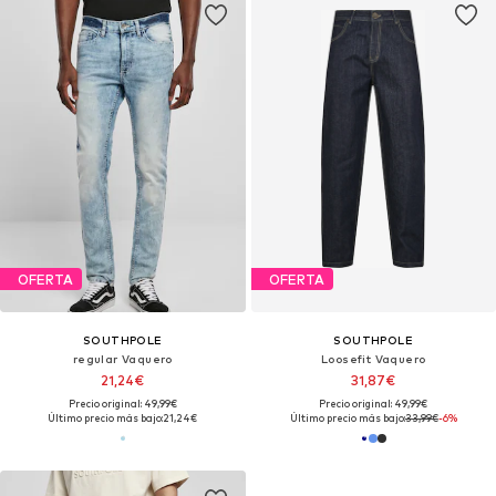
OFERTA
OFERTA
SOUTHPOLE
SOUTHPOLE
regular Vaquero
Loosefit Vaquero
21,24€
31,87€
Precio original: 49,99€
Precio original: 49,99€
Último precio más bajo:
21,24€
Último precio más bajo:
33,99€
-6%