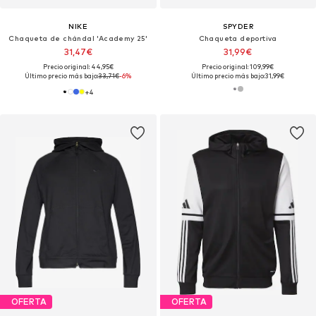
NIKE
SPYDER
Chaqueta de chándal 'Academy 25'
Chaqueta deportiva
31,47€
31,99€
Precio original: 44,95€
Precio original: 109,99€
Último precio más bajo:
33,71€
-6%
Último precio más bajo:
31,99€
+
4
OFERTA
OFERTA