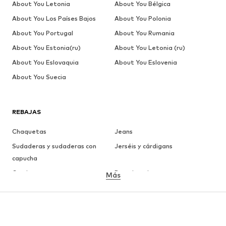
About You Letonia
About You Bélgica
About You Los Países Bajos
About You Polonia
About You Portugal
About You Rumania
About You Estonia(ru)
About You Letonia (ru)
About You Eslovaquia
About You Eslovenia
About You Suecia
REBAJAS
Chaquetas
Jeans
Sudaderas y sudaderas con
Jerséis y cárdigans
capucha
Camisetas
Ropa interior
Más
Pantalones
Camisas
Abrigos
Trajes y chaquetas
Ropa de baño
Tallas grandes