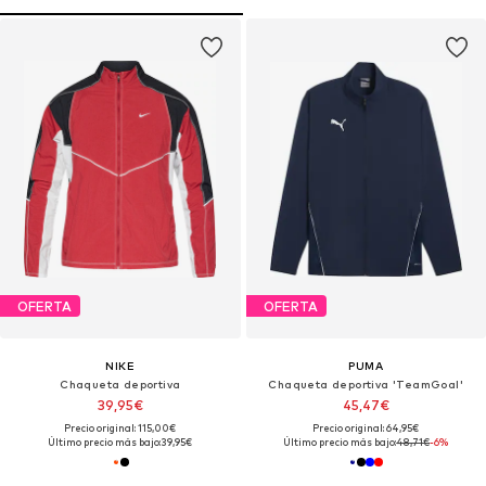
OFERTA
OFERTA
NIKE
PUMA
Chaqueta deportiva
Chaqueta deportiva 'TeamGoal'
39,95€
45,47€
Precio original: 115,00€
Precio original: 64,95€
Último precio más bajo:
39,95€
Último precio más bajo:
48,71€
-6%