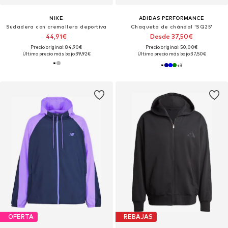
NIKE
ADIDAS PERFORMANCE
Sudadera con cremallera deportiva
Chaqueta de chándal 'SQ25'
44,91€
Desde 37,50€
Precio original: 84,90€
Precio original: 50,00€
Último precio más bajo:
39,92€
Último precio más bajo:
37,50€
+
3
OFERTA
REBAJAS