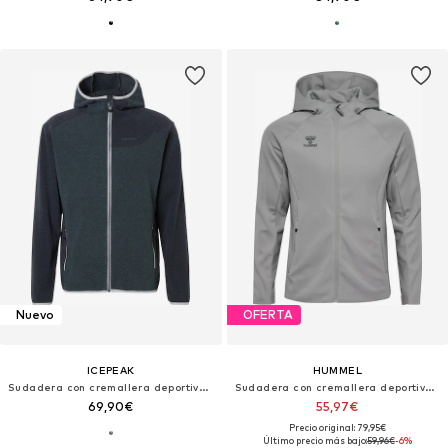
Nuevo
OFERTA
ICEPEAK
HUMMEL
Sudadera con cremallera deportiva 'BOLIVAR'
Sudadera con cremallera deportiva 'Cima 2.0'
69,90€
55,97€
Precio original: 79,95€
Último precio más bajo:
59,96€
-6%