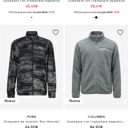
Sudadera con cremallera deportiva
Sudadera con cremallera deportiva
45,43€
58,41€
Último precio más bajo:
64,90€
-30%
Último precio más bajo:
64,90€
-10%
Nuevo
Nuevo
PUMA
COLUMBIA
Chaqueta de chándal 'Run Velocity'
Sudadera con cremallera deportiva 'Rugged Ridge™'
64,90€
84,90€