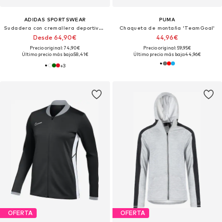
ADIDAS SPORTSWEAR
PUMA
Sudadera con cremallera deportiva 'Stadium'
Chaqueta de montaña 'TeamGoal'
Desde 64,90€
44,96€
Precio original: 74,90€
Precio original: 59,95€
Último precio más bajo:
58,41€
Último precio más bajo:
44,96€
+
3
OFERTA
OFERTA