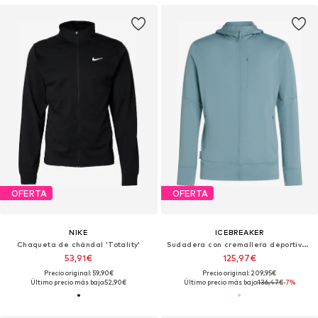
OFERTA
OFERTA
NIKE
ICEBREAKER
Chaqueta de chándal 'Totality'
Sudadera con cremallera deportiva 'Quantum IV'
53,91€
125,97€
Precio original: 59,90€
Precio original: 209,95€
Último precio más bajo:
52,90€
Último precio más bajo:
136,47€
-7%