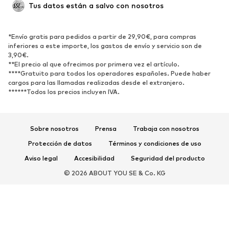
Tus datos están a salvo con nosotros
Nuevo
Tendencia
Botas y botines
Zapatillas de deporte
*Envío gratis para pedidos a partir de 29,90€, para compras
Zapatos bajos
Zapatos deportivos
inferiores a este importe, los gastos de envío y servicio son de
Zapatos abiertos
Exclusivo
3,90€.
**El precio al que ofrecimos por primera vez el artículo.
****Gratuito para todos los operadores españoles. Puede haber
DEPORTE
cargos para las llamadas realizadas desde el extranjero.
******Todos los precios incluyen IVA.
Ropa deportiva
Disciplinas deportivas
Zapatos deportivos
Mochilas deportivas y bolsos
Complementos deportivos
Sobre nosotros
Prensa
Trabaja con nosotros
Protección de datos
Términos y condiciones de uso
COMPLEMENTOS
Aviso legal
Accesibilidad
Seguridad del producto
Nuevo
Gorras y gorros
© 2026 ABOUT YOU SE & Co. KG
Cinturones
Bolsos y mochilas
Relojes
Joyería
Gafas de sol
Carteras y estuches
Corbatas y accesorios
Bufandas y pañuelos