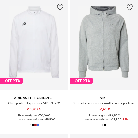
OFERTA
OFERTA
ADIDAS PERFORMANCE
NIKE
Chaqueta deportiva 'ADIZERO'
Sudadera con cremallera deportiva
63,00€
32,45€
Precio original: 70,00€
Precio original: 84,90€
Último precio más bajo:
59,90€
Último precio más bajo:
49,90€
-35%