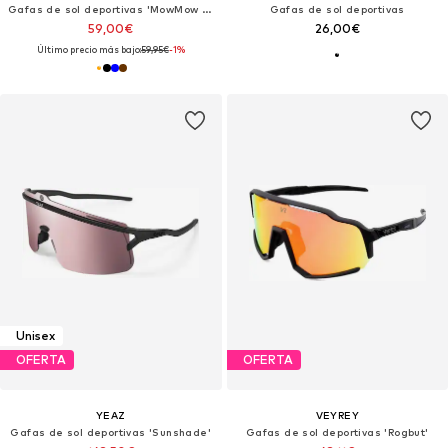
Gafas de sol deportivas 'MowMow Floater Sunglasses - Sports Glasses - Cycling Glasses - Floating Sunglasses - Polarized - Men - Women'
Gafas de sol deportivas
59,00€
26,00€
Último precio más bajo:
59,95€
-1%
Unisex
OFERTA
OFERTA
YEAZ
VEYREY
Gafas de sol deportivas 'Sunshade'
Gafas de sol deportivas 'Rogbut'