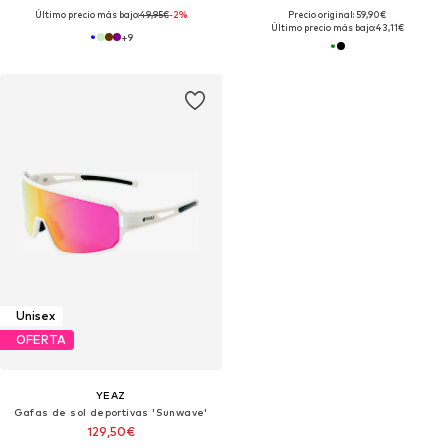
Último precio más bajo:
49,95€
-2%
Precio original: 59,90€
Último precio más bajo:
43,11€
+
9
Unisex
OFERTA
YEAZ
Gafas de sol deportivas 'Sunwave'
129,50€