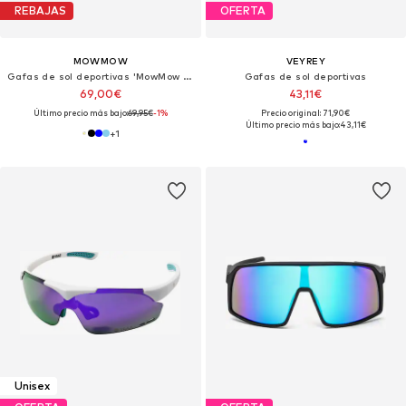
REBAJAS
OFERTA
MOWMOW
VEYREY
Gafas de sol deportivas 'MowMow Titan Sunglasses - Sports Glasses - Cycling Glasses - Men - Women'
Gafas de sol deportivas
69,00€
43,11€
Último precio más bajo:
69,95€
-1%
Precio original: 71,90€
Último precio más bajo:
43,11€
+
1
Unisex