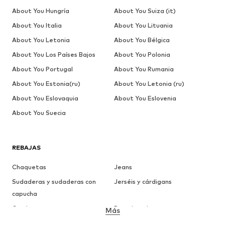
About You Hungría
About You Suiza (it)
About You Italia
About You Lituania
About You Letonia
About You Bélgica
About You Los Países Bajos
About You Polonia
About You Portugal
About You Rumania
About You Estonia(ru)
About You Letonia (ru)
About You Eslovaquia
About You Eslovenia
About You Suecia
REBAJAS
Chaquetas
Jeans
Sudaderas y sudaderas con
Jerséis y cárdigans
capucha
Camisetas
Ropa interior
Más
Pantalones
Camisas