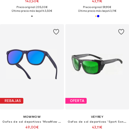
143,50€
43,11€
Precio original: 205,00€
Precio original: 59,90€
Último precio más bajo:
143,50€
Último precio más bajo:
43,11€
REBAJAS
OFERTA
MOWMOW
VEYREY
Gafas de sol deportivas 'MowMow Opal LIMITED Sunglasses - Polarized - Men - Women'
Gafas de sol deportivas 'Sport Sonnenbrille'
49,00€
43,11€