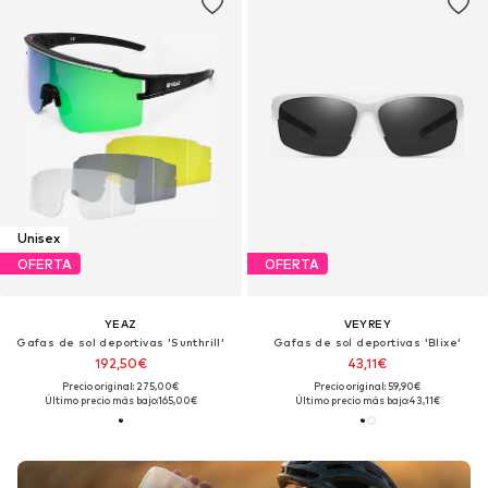
Unisex
OFERTA
OFERTA
YEAZ
VEYREY
Gafas de sol deportivas 'Sunthrill'
Gafas de sol deportivas 'Blixe'
192,50€
43,11€
Precio original: 275,00€
Precio original: 59,90€
Último precio más bajo:
165,00€
Último precio más bajo:
43,11€