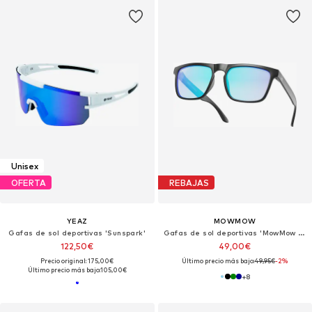
Unisex
OFERTA
REBAJAS
YEAZ
MOWMOW
Gafas de sol deportivas 'Sunspark'
Gafas de sol deportivas 'MowMow Thor Sunglasses - Polarized - Men - Women - Black'
122,50€
49,00€
Precio original: 175,00€
Último precio más bajo:
49,95€
-2%
Último precio más bajo:
105,00€
+
8