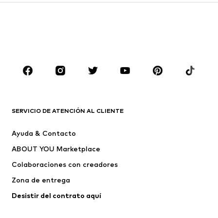
Abrigos
Trajes y chaquetas
Ropa de baño
Tallas grandes
Zapatos
Deporte
Complementos
Premium
ROPA
Nuevo
Tendencia
Camisetas
Jeans
SERVICIO DE ATENCIÓN AL CLIENTE
Chaquetas
Sudaderas y sudaderas con
Ayuda & Contacto
capucha
ABOUT YOU Marketplace
Pantalones
Camisas
Ropa interior
Jerséis y cárdigans
Colaboraciones con creadores
Trajes y chaquetas
Abrigos
Zona de entrega
Ropa de baño
Tallas grandes
Desistir del contrato aquí 
Ocasiones
Exclusivo