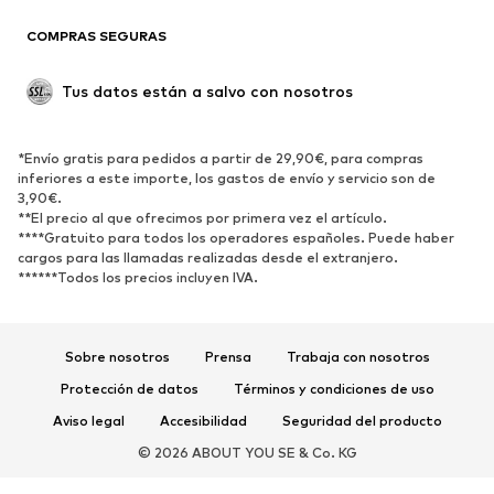
Reciclado
COMPRAS SEGURAS
ZAPATOS
Tus datos están a salvo con nosotros
Nuevo
Tendencia
Botas y botines
Zapatillas de deporte
*Envío gratis para pedidos a partir de 29,90€, para compras
Zapatos bajos
Zapatos deportivos
inferiores a este importe, los gastos de envío y servicio son de
Zapatos abiertos
Exclusivo
3,90€.
**El precio al que ofrecimos por primera vez el artículo.
****Gratuito para todos los operadores españoles. Puede haber
DEPORTE
cargos para las llamadas realizadas desde el extranjero.
******Todos los precios incluyen IVA.
Ropa deportiva
Disciplinas deportivas
Zapatos deportivos
Mochilas deportivas y bolsos
Complementos deportivos
Sobre nosotros
Prensa
Trabaja con nosotros
Protección de datos
Términos y condiciones de uso
COMPLEMENTOS
Aviso legal
Accesibilidad
Seguridad del producto
Nuevo
Gorras y gorros
© 2026 ABOUT YOU SE & Co. KG
Cinturones
Bolsos y mochilas