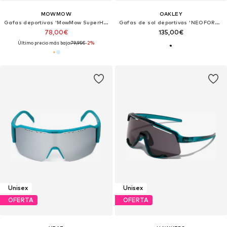
MOWMOW
OAKLEY
Gafas deportivas 'MowMow SuperHero - Photochromic Lens - Men - Women'
Gafas de sol deportivas 'NEOFORMA'
78,00€
135,00€
Último precio más bajo:
79,95€
-2%
Unisex
Unisex
OFERTA
OFERTA