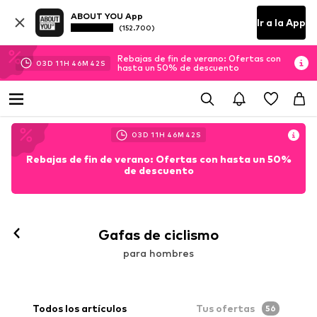
ABOUT YOU App
Ir a la App
(152.700)
Rebajas de fin de verano: Ofertas con
03
D
11
H
46
M
41
S
hasta un 50% de descuento
03
D
11
H
46
M
41
S
Rebajas de fin de verano: Ofertas con hasta un 50%
de descuento
Gafas de ciclismo
para hombres
Todos los artículos
Tus ofertas
56