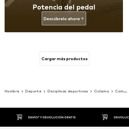
Potencia del pedal
Descúbrelo ahora
Cargar más productos
Hombre
Deporte
Disciplinas deportivas
Ciclismo
Complementos
DEVOLUCIONES HASTA 30 DÍAS
P