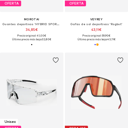
OFERTA
OFERTA
MOROTAI
VEYREY
Guantes deportivos 'HYBRID SPORT GLOVES'
Gafas de sol deportivas 'Rogbut'
34,85€
43,11€
Precio original: 41,00€
Precio original: 59,90€
Último precio más bajo:
32,80€
Último precio más bajo:
43,11€
Unisex