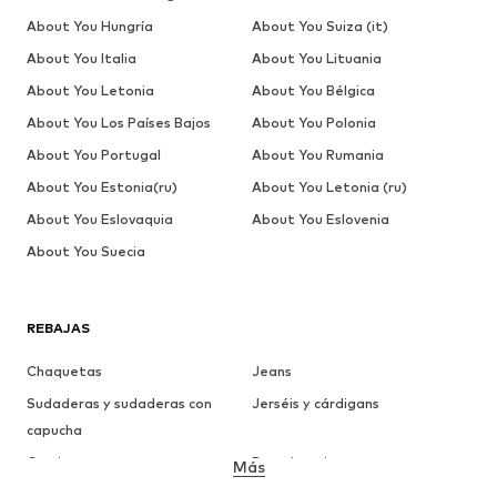
About You Hungría
About You Suiza (it)
About You Italia
About You Lituania
About You Letonia
About You Bélgica
About You Los Países Bajos
About You Polonia
About You Portugal
About You Rumania
About You Estonia(ru)
About You Letonia (ru)
About You Eslovaquia
About You Eslovenia
About You Suecia
REBAJAS
Chaquetas
Jeans
Sudaderas y sudaderas con
Jerséis y cárdigans
capucha
Camisetas
Ropa interior
Más
Pantalones
Camisas