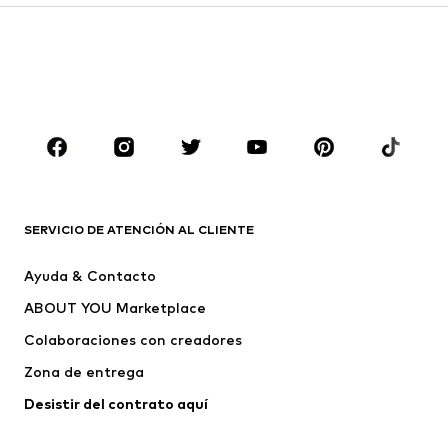
Abrigos
Trajes y chaquetas
Ropa de baño
Tallas grandes
Zapatos
Deporte
Complementos
Premium
ROPA
Nuevo
Tendencia
Camisetas
Jeans
SERVICIO DE ATENCIÓN AL CLIENTE
Chaquetas
Sudaderas y sudaderas con
Ayuda & Contacto
capucha
ABOUT YOU Marketplace
Pantalones
Camisas
Ropa interior
Jerséis y cárdigans
Colaboraciones con creadores
Trajes y chaquetas
Abrigos
Zona de entrega
Ropa de baño
Tallas grandes
Desistir del contrato aquí 
Ocasiones
Exclusivo