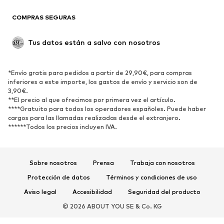
Reciclado
COMPRAS SEGURAS
ZAPATOS
Tus datos están a salvo con nosotros
Nuevo
Tendencia
Botas y botines
Zapatillas de deporte
*Envío gratis para pedidos a partir de 29,90€, para compras
Zapatos bajos
Zapatos deportivos
inferiores a este importe, los gastos de envío y servicio son de
Zapatos abiertos
Exclusivo
3,90€.
**El precio al que ofrecimos por primera vez el artículo.
****Gratuito para todos los operadores españoles. Puede haber
DEPORTE
cargos para las llamadas realizadas desde el extranjero.
******Todos los precios incluyen IVA.
Ropa deportiva
Disciplinas deportivas
Zapatos deportivos
Mochilas deportivas y bolsos
Complementos deportivos
Sobre nosotros
Prensa
Trabaja con nosotros
Protección de datos
Términos y condiciones de uso
COMPLEMENTOS
Aviso legal
Accesibilidad
Seguridad del producto
Nuevo
Gorras y gorros
© 2026 ABOUT YOU SE & Co. KG
Cinturones
Bolsos y mochilas