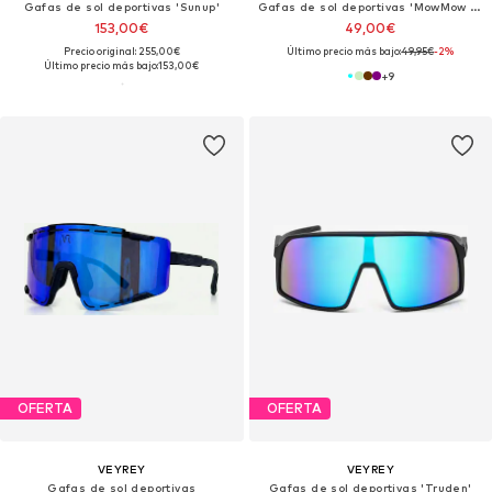
Gafas de sol deportivas 'Sunup'
Gafas de sol deportivas 'MowMow Opal LIMITED Sunglasses - Polarized - Men - Women'
153,00€
49,00€
Precio original: 255,00€
Último precio más bajo:
49,95€
-2%
Último precio más bajo:
153,00€
+
9
OFERTA
OFERTA
VEYREY
VEYREY
Gafas de sol deportivas
Gafas de sol deportivas 'Truden'