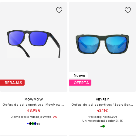
Nuevo
REBAJAS
OFERTA
MOWMOW
VEYREY
Gafas de sol deportivas 'MowMow Thor Sunglasses - Polarized - Men - Women - Black'
Gafas de sol deportivas 'Sport Sonnenbrille'
48,98€
43,11€
Último precio más bajo:
49,95€
-2%
Precio original: 59,90€
Último precio más bajo:
43,11€
+
8