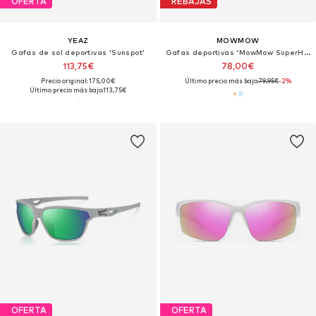
OFERTA
REBAJAS
YEAZ
MOWMOW
Gafas de sol deportivas 'Sunspot'
Gafas deportivas 'MowMow SuperHero - Photochromic Lens - Men - Women'
113,75€
78,00€
Precio original: 175,00€
Último precio más bajo:
79,95€
-2%
Último precio más bajo:
113,75€
OFERTA
OFERTA