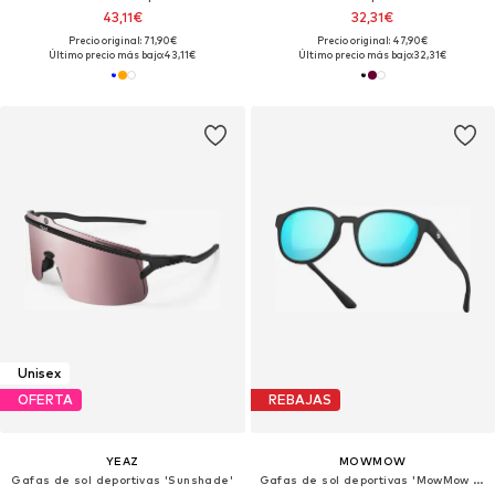
43,11€
32,31€
Precio original: 71,90€
Precio original: 47,90€
Último precio más bajo:
43,11€
Último precio más bajo:
32,31€
Unisex
OFERTA
REBAJAS
YEAZ
MOWMOW
Gafas de sol deportivas 'Sunshade'
Gafas de sol deportivas 'MowMow Niseko Sunglasses - Polarized - Men - Women'