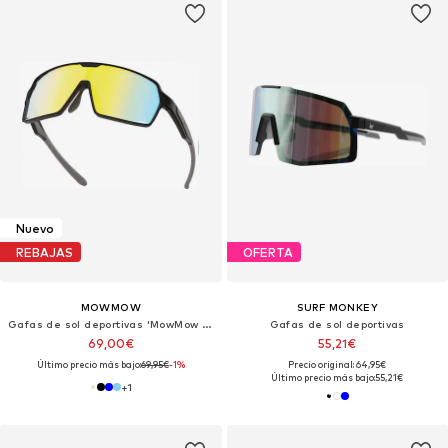
Nuevo
REBAJAS
OFERTA
MOWMOW
SURF MONKEY
Gafas de sol deportivas 'MowMow Titan Sunglasses - Sports Glasses - Cycling Glasses - Men - Women'
Gafas de sol deportivas
69,00€
55,21€
Último precio más bajo:
69,95€
-1%
Precio original: 64,95€
Último precio más bajo:
55,21€
+
1