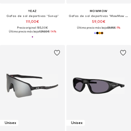
YEAZ
MOWMOW
Gafas de sol deportivas 'Sunup'
Gafas de sol deportivas 'MowMow Floater Sunglasses - Sports Glasses - Cycling Glasses - Floating Sunglasses - Polarized - Men - Women'
111,00€
59,00€
Precio original: 185,00€
Último precio más bajo:
59,95€
-1%
Último precio más bajo:
129,50€
-14%
Unisex
Unisex