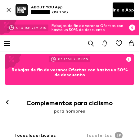
ABOUT YOU App
Ir a la App
(152.700)
Rebajas de fin de verano: Ofertas con
01
D
15
H
25
M
00
S
hasta un 50% de descuento
01
D
15
H
25
M
00
S
Rebajas de fin de verano: Ofertas con hasta un 50%
de descuento
Complementos para ciclismo
para hombres
Todos los artículos
Tus ofertas
59