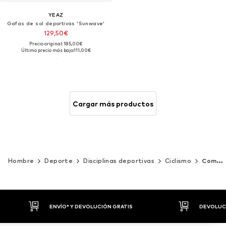
YEAZ
Gafas de sol deportivas 'Sunwave'
129,50€
Precio original: 185,00€
Último precio más bajo:
111,00€
Cargar más productos
Hombre
Deporte
Disciplinas deportivas
Ciclismo
Complementos
DEVOLUCIONES HASTA 30 DÍAS
P