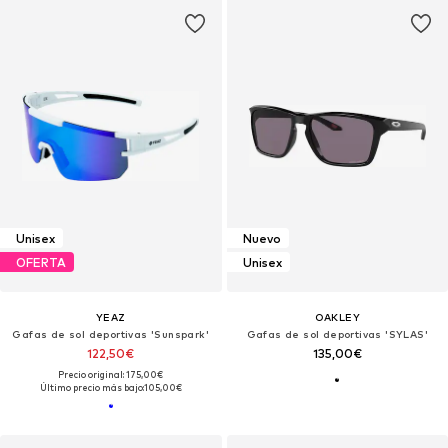
Unisex
Nuevo
OFERTA
Unisex
YEAZ
OAKLEY
Gafas de sol deportivas 'Sunspark'
Gafas de sol deportivas 'SYLAS'
122,50€
135,00€
Precio original: 175,00€
Último precio más bajo:
105,00€