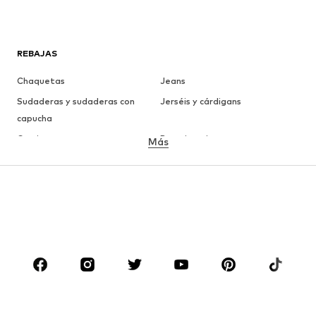
REBAJAS
Chaquetas
Jeans
Sudaderas y sudaderas con
Jerséis y cárdigans
capucha
Camisetas
Ropa interior
Más
Pantalones
Camisas
Abrigos
Trajes y chaquetas
Ropa de baño
Tallas grandes
Zapatos
Deporte
Complementos
Premium
ROPA
Nuevo
Tendencia