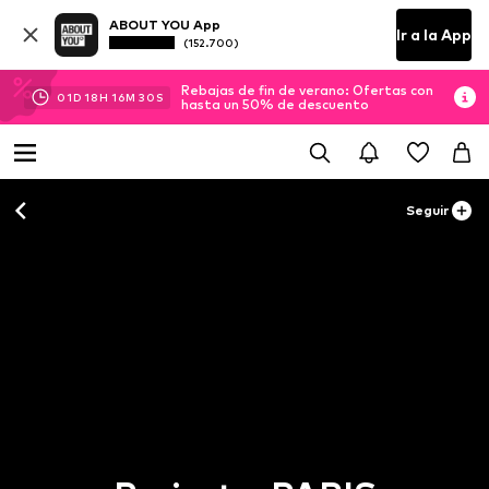
ABOUT YOU App
Ir a la App
(152.700)
Rebajas de fin de verano: Ofertas con
01
D
18
H
16
M
30
S
hasta un 50% de descuento
Seguir