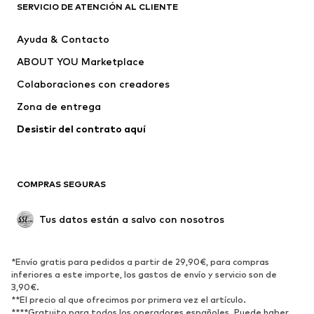
Camisetas
Jeans
SERVICIO DE ATENCIÓN AL CLIENTE
Chaquetas
Sudaderas y sudaderas con
Ayuda & Contacto
capucha
ABOUT YOU Marketplace
Pantalones
Camisas
Ropa interior
Jerséis y cárdigans
Colaboraciones con creadores
Trajes y chaquetas
Abrigos
Zona de entrega
Ropa de baño
Tallas grandes
Desistir del contrato aquí 
Ocasiones
Exclusivo
Reciclado
COMPRAS SEGURAS
ZAPATOS
Tus datos están a salvo con nosotros
Nuevo
Tendencia
Botas y botines
Zapatillas de deporte
*Envío gratis para pedidos a partir de 29,90€, para compras
Zapatos bajos
Zapatos deportivos
inferiores a este importe, los gastos de envío y servicio son de
Zapatos abiertos
Exclusivo
3,90€.
**El precio al que ofrecimos por primera vez el artículo.
****Gratuito para todos los operadores españoles. Puede haber