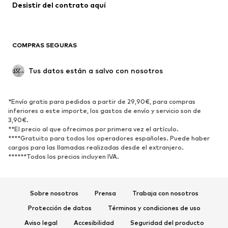
Abrigos
Faldas
Desistir del contrato aquí 
Ropa de baño
Sudaderas
Blazers
Jumpsuits y monos
COMPRAS SEGURAS
Tallas grandes
Ropa de maternidad
Ocasiones
Exclusivo
Tus datos están a salvo con nosotros
Reciclado
ZAPATOS
*Envío gratis para pedidos a partir de 29,90€, para compras
inferiores a este importe, los gastos de envío y servicio son de
3,90€.
Nuevo
Tendencia
**El precio al que ofrecimos por primera vez el artículo.
Zapatillas de deporte
Botines
****Gratuito para todos los operadores españoles. Puede haber
cargos para las llamadas realizadas desde el extranjero.
Zapatos de tacón y plataforma
Botas
******Todos los precios incluyen IVA.
Sandalias
Zapatos bajos
Zapatos deportivos
Bailarinas
Sobre nosotros
Prensa
Trabaja con nosotros
Mules
Zapatillas de casa
Protección de datos
Términos y condiciones de uso
Exclusivo
Aviso legal
Accesibilidad
Seguridad del producto