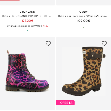
GRUNLAND
GOBY
Botas 'GRUNLAND PO1801 CHOT animalier donna stivaletti pelo cavallino'
Botas con cordones 'Women's shoes Goby Ankle boots WMAT149'
127,20€
109,00€
Último precio más bajo:
149,00€
-14%
OFERTA