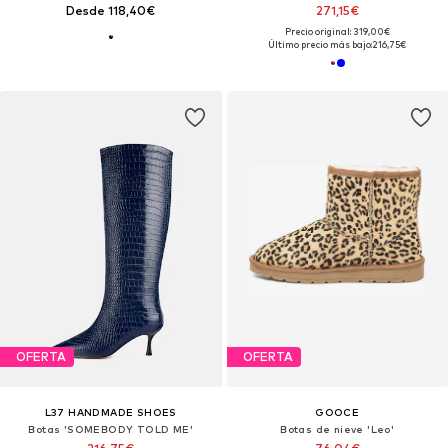
Desde 118,40€
271,15€
Precio original: 319,00€
Último precio más bajo:
216,75€
OFERTA
OFERTA
L37 HANDMADE SHOES
GOOCE
Botas 'SOMEBODY TOLD ME'
Botas de nieve 'Leo'