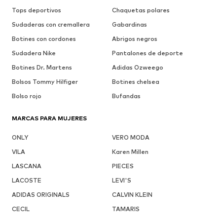
Tops deportivos
Chaquetas polares
Sudaderas con cremallera
Gabardinas
Botines con cordones
Abrigos negros
Sudadera Nike
Pantalones de deporte
Botines Dr. Martens
Adidas Ozweego
Bolsos Tommy Hilfiger
Botines chelsea
Bolso rojo
Bufandas
MARCAS PARA MUJERES
ONLY
VERO MODA
VILA
Karen Millen
LASCANA
PIECES
LACOSTE
LEVI'S
ADIDAS ORIGINALS
CALVIN KLEIN
CECIL
TAMARIS