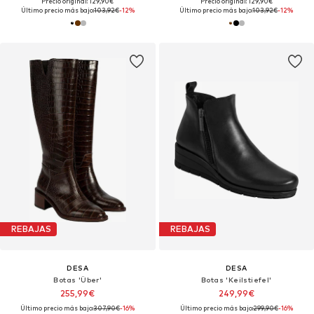
Precio original: 129,90€
Precio original: 129,90€
Último precio más bajo:
103,92€
-12%
Último precio más bajo:
103,92€
-12%
REBAJAS
REBAJAS
DESA
DESA
Botas 'Über'
Botas 'Keilstiefel'
255,99€
249,99€
Último precio más bajo:
307,90€
-16%
Último precio más bajo:
299,90€
-16%