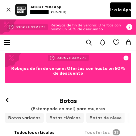
ABOUT YOU App
Ir a la App
(152.700)
Rebajas de fin de verano: Ofertas con
03
D
02
H
03
M
26
S
hasta un 50% de descuento
03
D
02
H
03
M
26
S
Rebajas de fin de verano: Ofertas con hasta un 50%
de descuento
Botas
(Estampado animal) para mujeres
Botas variadas
Botas clásicas
Botas de nieve
Bo
Todos los artículos
Tus ofertas
23