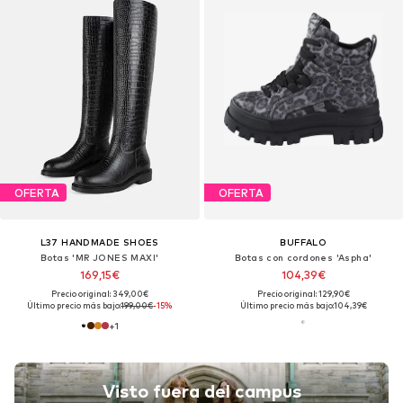
OFERTA
OFERTA
L37 HANDMADE SHOES
BUFFALO
Botas 'MR JONES MAXI'
Botas con cordones 'Aspha'
169,15€
104,39€
Precio original: 349,00€
Precio original: 129,90€
Último precio más bajo:
199,00€
-15%
Último precio más bajo:
104,39€
+
1
Visto fuera del campus