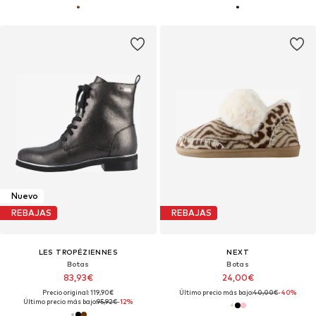
Nuevo
REBAJAS
REBAJAS
LES TROPÉZIENNES
NEXT
Botas
Botas
83,93€
24,00€
Precio original: 119,90€
Último precio más bajo:
40,00€
-40%
Último precio más bajo:
95,92€
-12%