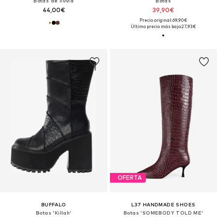
Botas de lluvia
Botas
44,00€
39,90€
Precio original: 69,90€
Último precio más bajo:
27,93€
OFERTA
BUFFALO
L37 HANDMADE SHOES
Botas 'Killah'
Botas 'SOMEBODY TOLD ME'