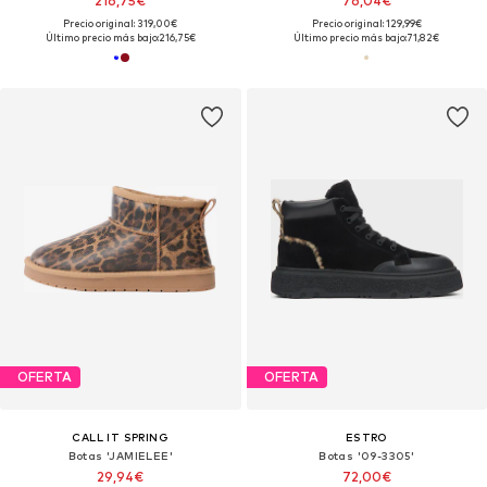
216,75€
76,04€
Precio original: 319,00€
Precio original: 129,99€
Último precio más bajo:
216,75€
Último precio más bajo:
71,82€
OFERTA
OFERTA
CALL IT SPRING
ESTRO
Botas 'JAMIELEE'
Botas '09-3305'
29,94€
72,00€