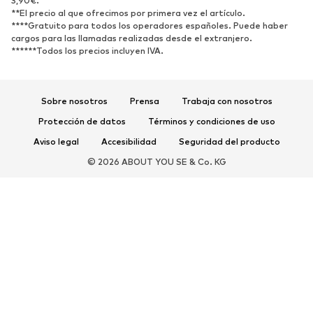
3,90€.
Nuevo
Tendencia
**El precio al que ofrecimos por primera vez el artículo.
Zapatillas de deporte
Botines
****Gratuito para todos los operadores españoles. Puede haber
cargos para las llamadas realizadas desde el extranjero.
Zapatos de tacón y plataforma
Botas
******Todos los precios incluyen IVA.
Sandalias
Zapatos bajos
Zapatos deportivos
Bailarinas
Sobre nosotros
Prensa
Trabaja con nosotros
Mules
Zapatillas de casa
Protección de datos
Términos y condiciones de uso
Exclusivo
Aviso legal
Accesibilidad
Seguridad del producto
DEPORTE
© 2026 ABOUT YOU SE & Co. KG
Ropa deportiva
Disciplinas deportivas
Zapatos deportivos
Mochilas deportivas y bolsos
Complementos deportivos
COMPLEMENTOS
Nuevo
Bolsos y mochilas
Joyería
Chales y pañuelos