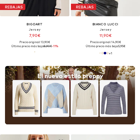
REBAJAS
REBAJAS
BIGDART
BIANCO LUCCI
Jersey
Jersey
7,90€
11,90€
Precio original: 13,90€
Precio original: 14,90€
Último precio más bajo:
8,90€
-11%
Último precio más bajo:
5,95€
+
1
El nuevo estilo preppy