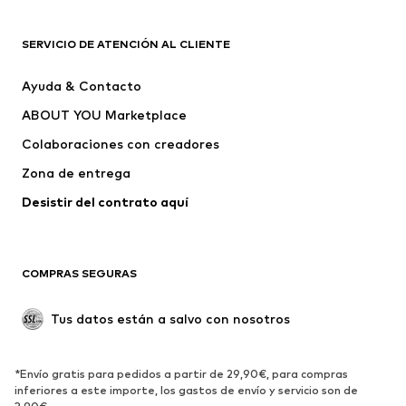
ROPA
SERVICIO DE ATENCIÓN AL CLIENTE
Nuevo
Tendencia
Ayuda & Contacto
Vestidos
Jeans
ABOUT YOU Marketplace
Camisetas y tops
Pantalones
Colaboraciones con creadores
Chaquetas
Jerséis y punto
Zona de entrega
Ropa interior
Blusas y camisas
Abrigos
Faldas
Desistir del contrato aquí 
Ropa de baño
Sudaderas
Blazers
Jumpsuits y monos
COMPRAS SEGURAS
Tallas grandes
Ropa de maternidad
Ocasiones
Exclusivo
Tus datos están a salvo con nosotros
Reciclado
ZAPATOS
*Envío gratis para pedidos a partir de 29,90€, para compras
inferiores a este importe, los gastos de envío y servicio son de