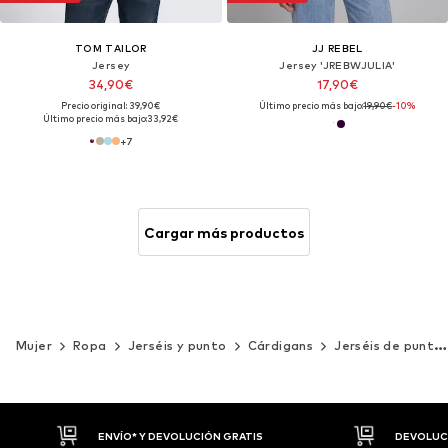
TOM TAILOR
JJ REBEL
Jersey
Jersey 'JREBWJULIA'
34,90€
17,90€
Precio original: 39,90€
Último precio más bajo:
19,90€
-10%
Último precio más bajo:
33,92€
+
7
Cargar más productos
Mujer
Ropa
Jerséis y punto
Cárdigans
Jerséis de punto fino
DEVOLUCIONES HASTA 30 DÍAS
P