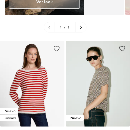
Ver look
1
/
3
Nuevo
Unisex
Nuevo