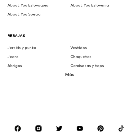
About You Eslovaquia
About You Eslovenia
About You Suecia
REBAJAS
Jerséis y punto
Vestidos
Jeans
Chaquetas
Abrigos
Camisetas y tops
Más
Pantalones
Ropa interior
Faldas
Blusas y camisas
Sudaderas y sudaderas con
Blazers
capucha
Ropa de baño
Jumpsuits y monos
Tallas grandes
Ropa de maternidad
Zapatos
Deporte
Complementos
Premium