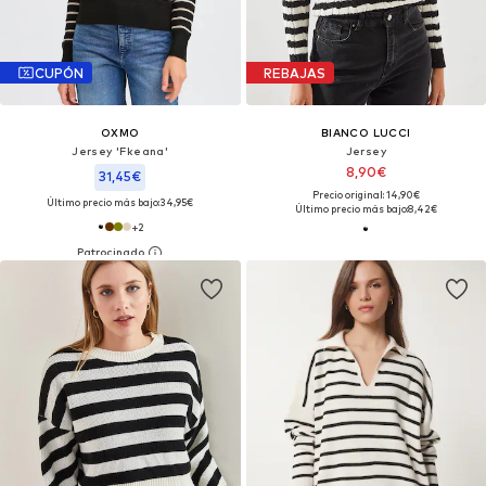
CUPÓN
REBAJAS
OXMO
BIANCO LUCCI
Jersey 'Fkeana'
Jersey
8,90€
31,45€
Precio original: 14,90€
Último precio más bajo:
34,95€
Último precio más bajo:
8,42€
+
2