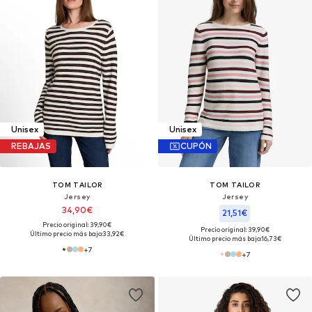
Unisex
Unisex
REBAJAS
CUPÓN
TOM TAILOR
TOM TAILOR
Jersey
Jersey
34,90€
21,51€
Precio original: 39,90€
Precio original: 39,90€
Último precio más bajo:
33,92€
Último precio más bajo:
16,73€
+
7
+
7