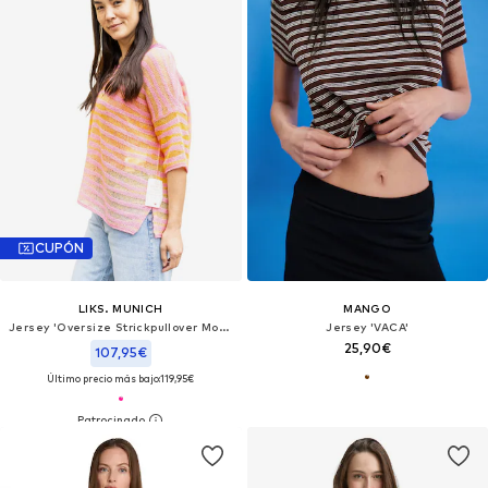
CUPÓN
LIKS. MUNICH
MANGO
Jersey 'Oversize Strickpullover Mohair Baumwollmix gestreift - DanaC'
Jersey 'VACA'
25,90€
107,95€
Último precio más bajo:
119,95€