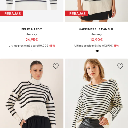
REBAJAS
REBAJAS
FELIX HARDY
HAPPINESS İSTANBUL
Jersey
Jersey
24,95€
10,90€
Último precio más bajo:
80,00€
-68%
Último precio más bajo:
12,90€
-15%