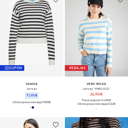
CUPÓN
REBAJAS
SANIKA
VERO MODA
Jersey
Jersey 'VMGOLD'
26,90€
71,95€
Precio original: 44,90€
Último precio más bajo:
79,95€
Último precio más bajo:
21,52€