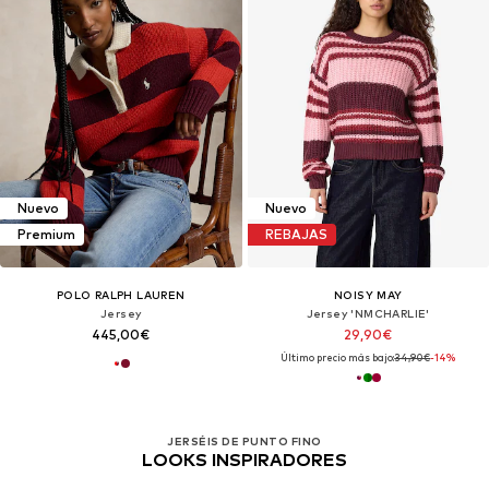
Nuevo
Nuevo
Premium
REBAJAS
POLO RALPH LAUREN
NOISY MAY
Jersey
Jersey 'NMCHARLIE'
445,00€
29,90€
Último precio más bajo:
34,90€
-14%
JERSÉIS DE PUNTO FINO
LOOKS INSPIRADORES