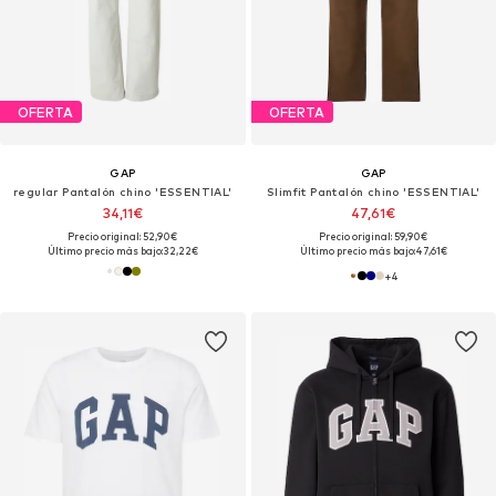
OFERTA
OFERTA
GAP
GAP
regular Pantalón chino 'ESSENTIAL'
Slimfit Pantalón chino 'ESSENTIAL'
34,11€
47,61€
Precio original: 52,90€
Precio original: 59,90€
Último precio más bajo:
32,22€
Último precio más bajo:
47,61€
+
4