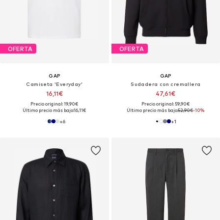
OFERTA
OFERTA
GAP
GAP
Camiseta 'Everyday'
Sudadera con cremallera
16,11€
47,61€
Precio original: 19,90€
Precio original: 59,90€
Último precio más bajo:
16,11€
Último precio más bajo:
52,90€
-10%
+
6
+
1