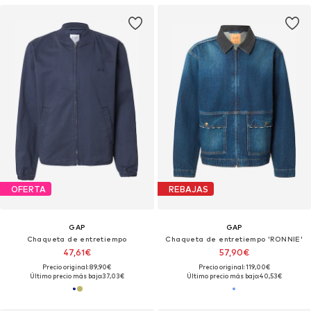
OFERTA
REBAJAS
GAP
GAP
Chaqueta de entretiempo
Chaqueta de entretiempo 'RONNIE'
47,61€
57,90€
Precio original: 89,90€
Precio original: 119,00€
Último precio más bajo:
37,03€
Último precio más bajo:
40,53€