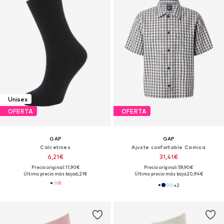
Unisex
OFERTA
OFERTA
GAP
GAP
Calcetines
Ajuste confortable Camisa
6,21€
31,41€
Precio original: 11,90€
Precio original: 59,90€
Último precio más bajo:
6,21€
Último precio más bajo:
20,94€
+
2