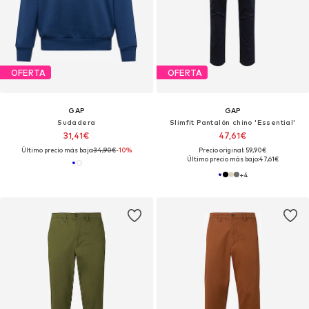
OFERTA
OFERTA
GAP
GAP
Sudadera
Slimfit Pantalón chino 'Essential'
31,41€
47,61€
Último precio más bajo:
34,90€
-10%
Precio original: 59,90€
Último precio más bajo:
47,61€
+
4