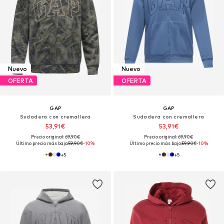
Nuevo
Nuevo
OFERTA
OFERTA
GAP
GAP
Sudadera con cremallera
Sudadera con cremallera
53,91€
53,91€
Precio original: 69,90€
Precio original: 69,90€
Último precio más bajo:
59,90€
-10%
Último precio más bajo:
59,90€
-10%
+
5
+
5