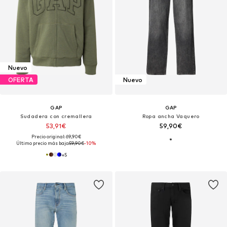
Nuevo
OFERTA
Nuevo
GAP
GAP
Sudadera con cremallera
Ropa ancha Vaquero
53,91€
59,90€
Precio original: 69,90€
Último precio más bajo:
59,90€
-10%
+
5