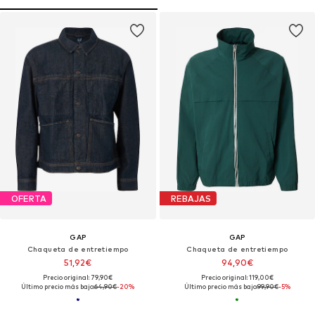
OFERTA
REBAJAS
GAP
GAP
Chaqueta de entretiempo
Chaqueta de entretiempo
51,92€
94,90€
Precio original: 79,90€
Precio original: 119,00€
Último precio más bajo:
64,90€
-20%
Último precio más bajo:
99,90€
-5%