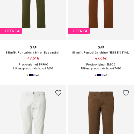
OFERTA
OFERTA
GAP
GAP
Slimfit Pantalón chino 'Essential'
Slimfit Pantalón chino 'ESSENTIAL'
47,61€
47,61€
Precio original: 59,90€
Precio original: 59,90€
Último precio más bajo:
47,61€
Último precio más bajo:
47,61€
+
4
+
4