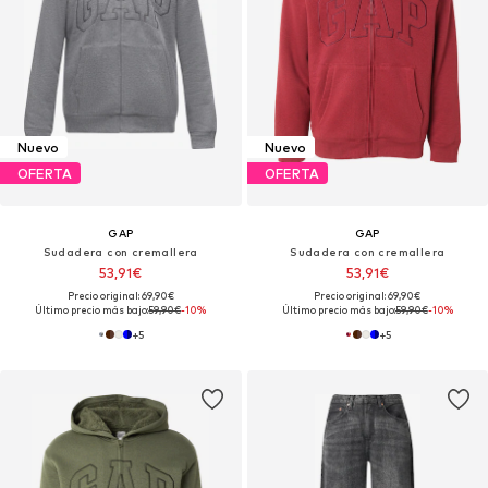
Nuevo
Nuevo
OFERTA
OFERTA
GAP
GAP
Sudadera con cremallera
Sudadera con cremallera
53,91€
53,91€
Precio original: 69,90€
Precio original: 69,90€
Último precio más bajo:
59,90€
-10%
Último precio más bajo:
59,90€
-10%
+
5
+
5