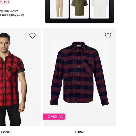
9,39€
riginal: 55,99€
s: XS, S, M, L, XL, XXL
o más bajo:
29,39€
 a la cesta
OFERTA
OROSHI
SHIWI