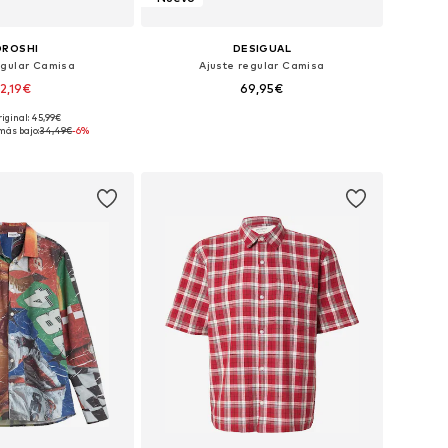
OROSHI
DESIGUAL
egular Camisa
Ajuste regular Camisa
2,19€
69,95€
riginal: 45,99€
s: S, L, XL, XXL, XXXL
Tallas disponibles: XS, S, M, L, XL
más bajo:
34,49€
-6%
 a la cesta
Añadir a la cesta