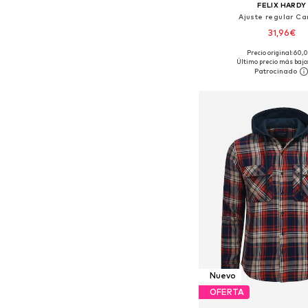
FELIX HARDY
Ajuste regular C
31,96€
Precio original: 60,
Tallas disponibles: S, M,
Último precio más bajo:
Añadir a la c
Nuevo
OFERTA