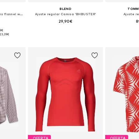
BLEND
TOMMY
Ajuste regular Camisa 'Mens flannel with hooddie'
Ajuste regular Camisa 'BHBUSTER'
Ajuste r
29,90€
8
+
3
99€
M, L, XL
Tallas disponibles: S, M, L, XL, XXL
Tallas disponib
23,39€
esta
Añadir a la cesta
Añadir
OFERTA
OFERTA