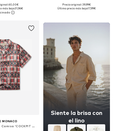
+
2
riginal: 60,00€
Precio original: 39,99€
ibles: S, M, L, XXL
Disponible en muchas tallas
io más bajo:
31,96€
Último precio más bajo:
17,99€
 a la cesta
Añadir a la cesta
Siente la brisa con
el lino
DE MONACO
Ajuste confortable Camisa 'COCKPIT CUBAN'