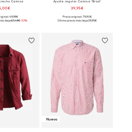
strecho Camisa
Ajuste regular Camisa 'Brad'
5,00€
39,95€
riginal: 49,99€
Precio original: 79,90€
s: S, M, XL, XXL, XXXL
Tallas disponibles: M, L
más bajo:
37,49€
-33%
Último precio más bajo:
39,95€
 a la cesta
Añadir a la cesta
Nuevo