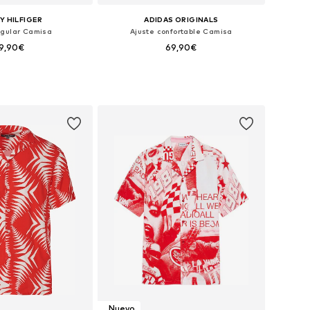
 HILFIGER
ADIDAS ORIGINALS
egular Camisa
Ajuste confortable Camisa
9,90€
69,90€
les: S, M, L, XL, XXL
Tallas disponibles: XS, S, M, L, XL
 a la cesta
Añadir a la cesta
Nuevo