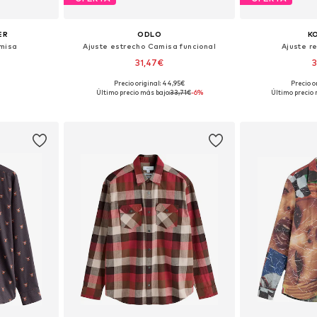
ER
ODLO
K
amisa
Ajuste estrecho Camisa funcional
Ajuste r
31,47€
3
Precio original: 44,95€
Precio o
 L, XL, XXL
Tallas disponibles: S, M, L, XL
Tallas disponible
Último precio más bajo:
33,71€
-6%
Último precio 
esta
Añadir a la cesta
Añadir