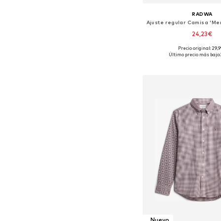
RADWA
24,23€
+
1
Precio original: 29,
Tallas disponibles: S, 
Último precio más bajo:
Añadir a la c
Nuevo