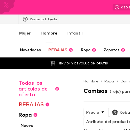
02
D
Contacto & Ayuda
Mujer
Hombre
Infantil
Novedades
REBAJAS
Ropa
Zapatos
ENVÍO* Y DEVOLUCIÓN GRATIS
Hombre
Ropa
Cami
Todos los
artículos de
Camisas
(rojo) pa
oferta
REBAJAS
Precio
Reba
Ropa
Atributo del product
Nuevo