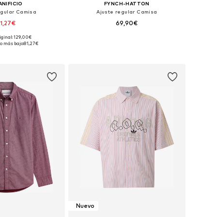
LANIFICIO
FYNCH-HATTON
egular Camisa
Ajuste regular Camisa
1,27€
69,90€
iginal: 129,00€
en muchas tallas
Tallas disponibles: S, M, L, XL, XXL, XXXL
o más bajo:
81,27€
 a la cesta
Añadir a la cesta
Nuevo