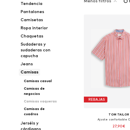
Menos filtros
Tendencia
Pantalones
Camisetas
Ropa interior
Chaquetas
Sudaderas y
sudaderas con
capucha
Jeans
Camisas
Camisas casual
Camisas de
negocios
REBAJAS
Camisas vaqueras
Camisas de
cuadros
TOM TAILOR
Ajuste confortable
Jerséis y
27,90€
cárdigans