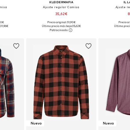
KLEIDERMAFIA
IL 
amisa
Ajuste regular Camisa
Ajuste r
35,62€
8
00€
Precio original: 51,90€
Precio or
 L, XL, XXL
Tallas disponibles: S, M, L, XL
Disponible 
31,96€
Último precio más bajo:
35,62€
Último preci
esta
Añadir a la cesta
Añadir
Nuevo
Nuevo