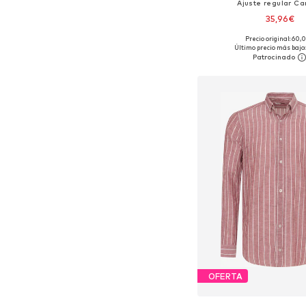
Ajuste regular C
35,96€
Precio original: 60,
Tallas disponibles: S, 
Último precio más bajo:
Añadir a la c
OFERTA