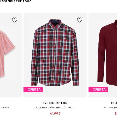
Restablecer todo
OFERTA
OFERTA
FYNCH-HATTON
FEL
 Camisa
Ajuste confortable Camisa
Ajuste r
41,99€
3