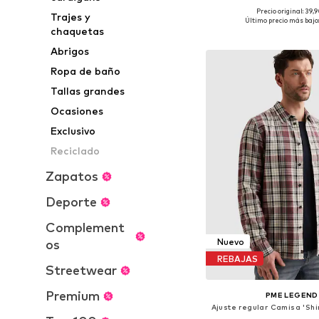
Precio original: 39,
Trajes y
Tallas disponibles: M
Último precio más bajo
chaquetas
Añadir a la c
Abrigos
Ropa de baño
Tallas grandes
Ocasiones
Exclusivo
Reciclado
Zapatos
Deporte
Complement
Nuevo
os
REBAJAS
Streetwear
Premium
PME LEGEND