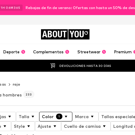
Rebajas de fin de verano: Ofertas con hasta un 50% de de
21
H
06
M
33
S
ABOUT
YOU
Deporte
Complementos
Streetwear
Premium
DEVOLUCIONES HASTA 30 DÍAS
sas
rojo
ra hombres
233
jas
Talla
Color
Marca
Tallas especial
1
o
Style
Ajuste
Cuello de camisa
Longitud 