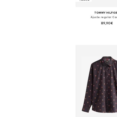
TOMMY HILFIG
Ajuste regular C
89,90€
Tallas disponibles: S, M,
Añadir a la c