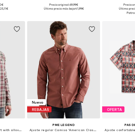
90€
Precio original: 69,99€
Precio o
, L, XL
Tallas disponibles: S, M, L, XL, XXL, XXXL
Tallas dispon
:
25,11€
Último precio más bajo:
41,99€
Último prec
esta
Añadir a la cesta
Añadir
Nuevo
REBAJAS
OFERTA
PME LEGEND
PAS 
Ajuste regular Camisa 'Shirt with allover check pattern'
Ajuste regular Camisa 'American Classic shirt'