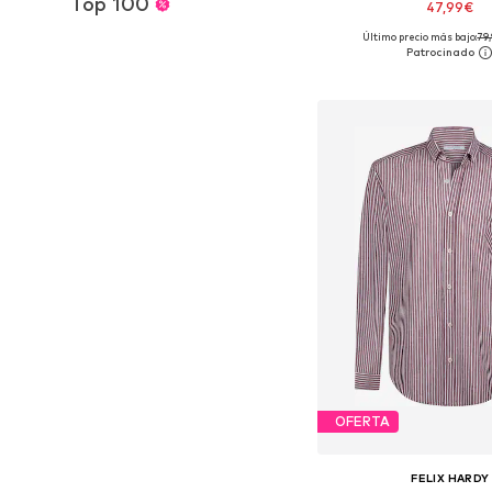
Top 100
47,99€
Último precio más bajo:
79
Tallas disponibles: M, L, 
Añadir a la c
OFERTA
FELIX HARDY