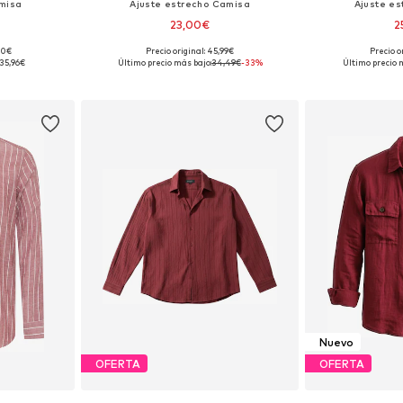
amisa
Ajuste estrecho Camisa
Ajuste e
23,00€
2
00€
Precio original: 45,99€
Precio o
M, L, XXL
Tallas disponibles: M, XL, XXL, XXXL
Tallas disponible
35,96€
Último precio más bajo:
34,49€
-33%
Último precio 
esta
Añadir a la cesta
Añadir
Nuevo
OFERTA
OFERTA