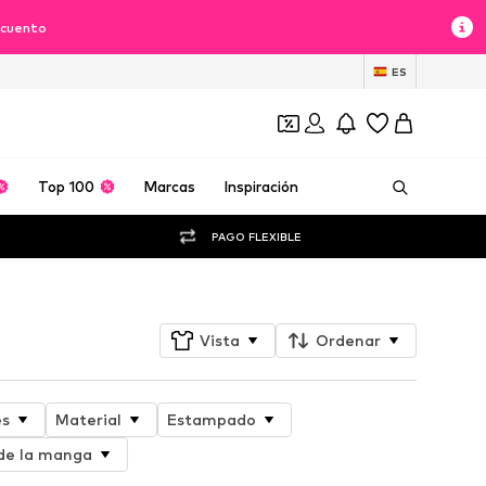
scuento
ES
Top 100
Marcas
Inspiración
PAGO FLEXIBLE
Vista
Ordenar
es
Material
Estampado
de la manga