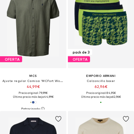
pack de 3
OFERTA
OFERTA
MCS
EMPORIO ARMANI
Ajuste regular Camisa 'MCFort Worth'
Calzoncillo boxer
44,99€
62,96€
Precio original: 79,99€
Precio original: 84,95€
Último precio más bajo:
44,99€
Último precio más bajo:
62,96€