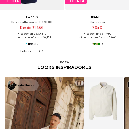
OFERTA
OFERTA
TAZZIO
BRANDIT
Calzoncillo boxer 'BS1000'
Camiseta
Desde 21,45€
7,34€
Precio original: 30,31€
Precio original: 17,99€
Último precio más bajo:
20,18€
Último precio más bajo:
7,34€
+
5
+
5
ROPA
LOOKS INSPIRADORES
Daniel Fuchs