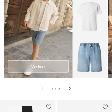
Ver look
1
/
3