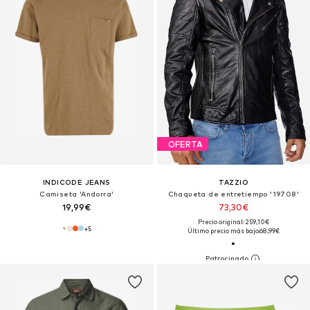
OFERTA
INDICODE JEANS
TAZZIO
Camiseta 'Andorra'
Chaqueta de entretiempo '19708'
19,99€
73,30€
Precio original: 259,10€
+
5
Último precio más bajo:
68,99€