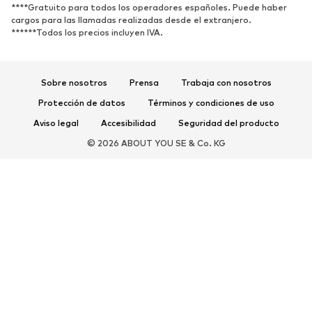
****Gratuito para todos los operadores españoles. Puede haber
DEPORTE
cargos para las llamadas realizadas desde el extranjero.
******Todos los precios incluyen IVA.
Ropa deportiva
Disciplinas deportivas
Zapatos deportivos
Mochilas deportivas y bolsos
Complementos deportivos
Sobre nosotros
Prensa
Trabaja con nosotros
Protección de datos
Términos y condiciones de uso
COMPLEMENTOS
Aviso legal
Accesibilidad
Seguridad del producto
Nuevo
Gorras y gorros
© 2026 ABOUT YOU SE & Co. KG
Cinturones
Bolsos y mochilas
Relojes
Joyería
Gafas de sol
Carteras y estuches
Corbatas y accesorios
Bufandas y pañuelos
Guantes
Accesorios para el hogar
Exclusivo
Reciclado
PREMIUM