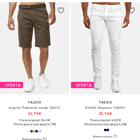
OFERTA
OFERTA
TAZZIO
TAZZIO
regular Pantalón cargo 'A200'
Slimfit Vaquero '165251'
24,79€
25,76€
Precio original: 35,41€
Precio original: 45,57€
Último precio más bajo:
24,79€
Último precio más bajo:
24,25€
+
1