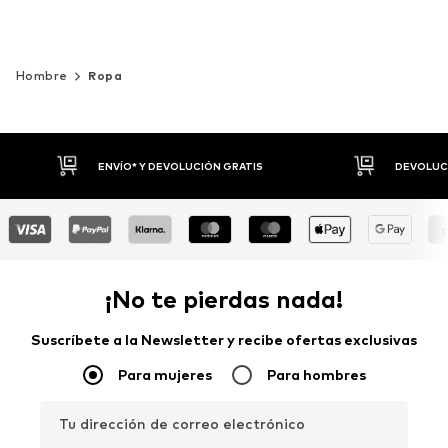
Hombre
Ropa
DEVOLUCIONES HASTA 30 DÍAS
P
¡No te pierdas nada!
Suscríbete a la Newsletter y recibe ofertas exclusivas
Para mujeres
Para hombres
Tu dirección de correo electrónico