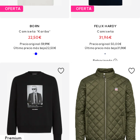
OFERTA
OFERTA
BORN
FELIX HARDY
Camiseta 'Kariba'
Camiseta
22,50€
31,96€
Precio original: 59,99€
Precio original: 50,00€
Último precio más bajo:
22,50€
Último precio más bajo:
31,96€
Premium