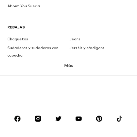
About You Suecia
REBAJAS
Chaquetas
Jeans
Sudaderas y sudaderas con
Jerséis y cárdigans
capucha
Camisetas
Ropa interior
Más
Pantalones
Camisas
Abrigos
Trajes y chaquetas
Ropa de baño
Tallas grandes
Zapatos
Deporte
Complementos
Premium
ROPA
Nuevo
Tendencia