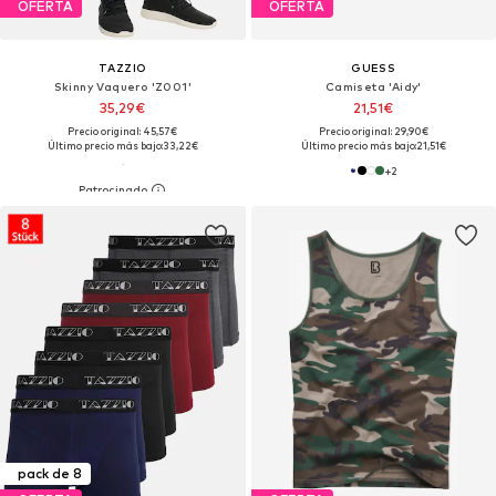
OFERTA
OFERTA
TAZZIO
GUESS
Skinny Vaquero 'Z001'
Camiseta 'Aidy'
35,29€
21,51€
Precio original: 45,57€
Precio original: 29,90€
Último precio más bajo:
33,22€
Último precio más bajo:
21,51€
+
2
pack de 8