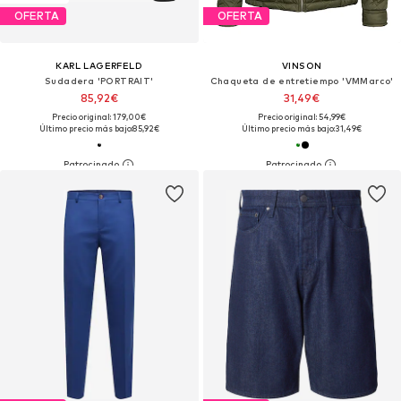
OFERTA
OFERTA
KARL LAGERFELD
VINSON
Sudadera 'PORTRAIT'
Chaqueta de entretiempo 'VMMarco'
85,92€
31,49€
Precio original: 179,00€
Precio original: 54,99€
Último precio más bajo:
85,92€
Último precio más bajo:
31,49€