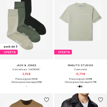
pack de 3
OFERTA
OFERTA
JACK & JONES
IRASUTO STUDIOS
Calcetines 'JACMAX'
Camiseta
3,95€
13,79€
Precio original: 9,90€
Precio original: 35,99€
Último precio más bajo:
3,95€
Último precio más bajo:
13,79€