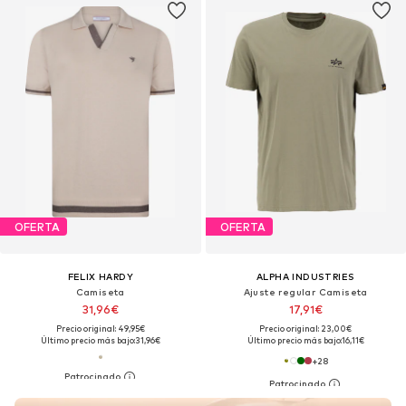
OFERTA
OFERTA
FELIX HARDY
ALPHA INDUSTRIES
Camiseta
Ajuste regular Camiseta
31,96€
17,91€
Precio original: 49,95€
Precio original: 23,00€
Último precio más bajo:
31,96€
Último precio más bajo:
16,11€
+
28