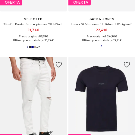
OFERTA
OFERTA
SELECTED
JACK & JONES
Slimfit Pantalón de pinzas 'SLHNeil'
Loosefit Vaquero 'JJIAlex JJOriginal'
31,74€
22,41€
Precio original: 89,99€
Precio original: 24,90€
Último precio más bajo:
31,74€
Último precio más bajo:
19,71€
+
7