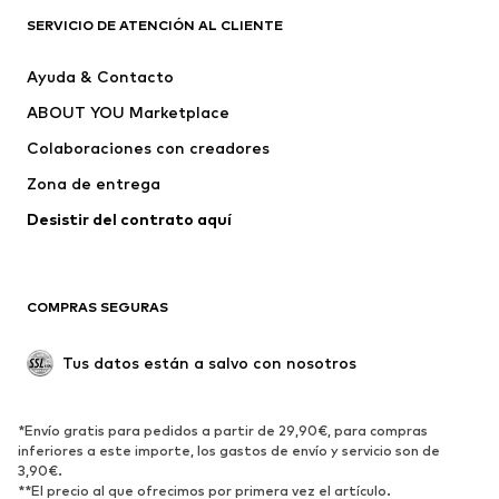
Camisetas
Jeans
SERVICIO DE ATENCIÓN AL CLIENTE
Chaquetas
Sudaderas y sudaderas con
Ayuda & Contacto
capucha
ABOUT YOU Marketplace
Pantalones
Camisas
Ropa interior
Jerséis y cárdigans
Colaboraciones con creadores
Trajes y chaquetas
Abrigos
Zona de entrega
Ropa de baño
Tallas grandes
Desistir del contrato aquí 
Ocasiones
Exclusivo
Reciclado
COMPRAS SEGURAS
ZAPATOS
Tus datos están a salvo con nosotros
Nuevo
Tendencia
Botas y botines
Zapatillas de deporte
*Envío gratis para pedidos a partir de 29,90€, para compras
Zapatos bajos
Zapatos deportivos
inferiores a este importe, los gastos de envío y servicio son de
Zapatos abiertos
Exclusivo
3,90€.
**El precio al que ofrecimos por primera vez el artículo.