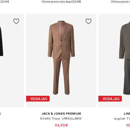
125,10€
Último precio más bajo:
135,15€
Último precio 
esta
Añadir a la cesta
Añadir
REBAJAS
REBAJAS
S
JACK & JONES PREMIUM
LI
Slimfit Traje 'JPRSOLARIS'
regular Tr
94,90€
1