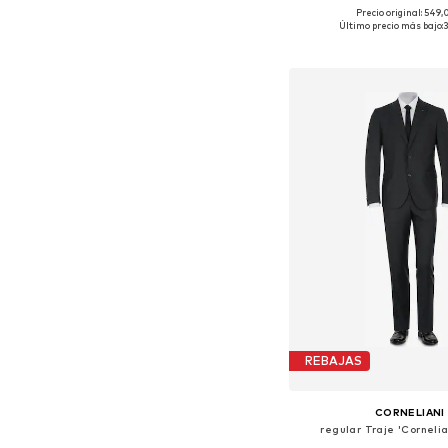
Precio original: 549
Tallas disponibles: 46, 48
Último precio más bajo:
Añadir a la c
REBAJAS
CORNELIANI
regular Traje 'Corneli