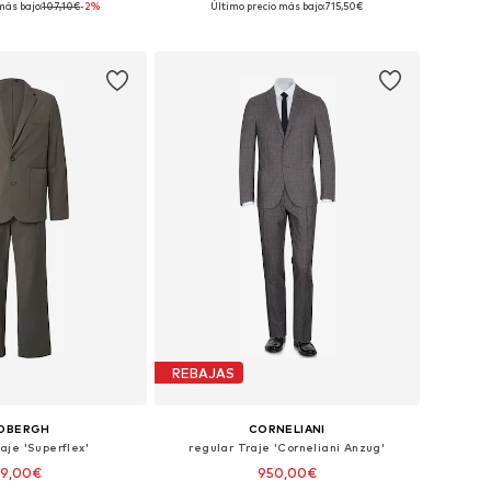
más bajo:
107,10€
-2%
Último precio más bajo:
715,50€
 a la cesta
Añadir a la cesta
REBAJAS
NDBERGH
CORNELIANI
aje 'Superflex'
regular Traje 'Corneliani Anzug'
09,00€
950,00€