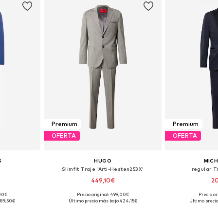
Premium
Premium
OFERTA
OFERTA
S
HUGO
MICH
Slimfit Traje 'Arti-Hesten253X'
regular 
449,10€
2
,00€
Precio original: 499,00€
Precio or
 tallas
Tallas disponibles: 46, 52, 98
Tallas disponibl
189,50€
Último precio más bajo:
424,15€
Último preci
esta
Añadir a la cesta
Añadir