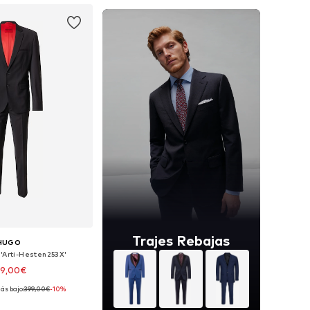
Trajes Rebajas
HUGO
 'Arti-Hesten253X'
59,00€
ás bajo:
399,00€
-10%
: 46, 48, 50, 52, 54, 56