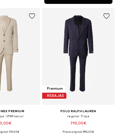
 a la cesta
Premium
REBAJAS
ONES PREMIUM
POLO RALPH LAUREN
aje 'JPRFranco'
regular Traje
05,00€
795,00€
+
10
iginal: 119,00€
Precio original: 995,00€
bles: 46, 48, 52, 54
Tallas disponibles: 60-62 x regular, 64-66 x regular, 68-70 x regular, 72-74 x regular