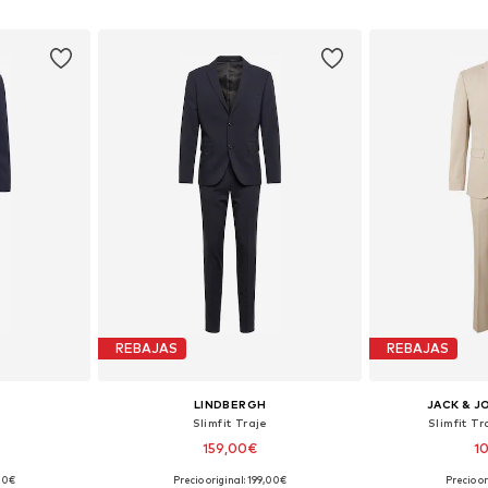
esta
Añadir a la cesta
Añadir
REBAJAS
REBAJAS
LINDBERGH
JACK & J
Slimfit Traje
Slimfit Tr
159,00€
1
+
3
,00€
Precio original: 199,00€
Precio or
50, 52, 56
Disponible en muchas tallas
Tallas disponi