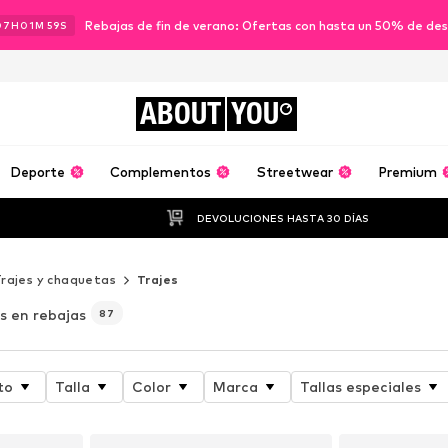
Rebajas de fin de verano: Ofertas con hasta un 50% de de
07
H
01
M
58
S
ABOUT
YOU
Deporte
Complementos
Streetwear
Premium
DEVOLUCIONES HASTA 30 DÍAS
rajes y chaquetas
Trajes
s en rebajas
87
to
Talla
Color
Marca
Tallas especiales