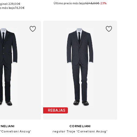
Último precio más bajo:
1.245,00€
-23%
iginal: 229,00€
es: 46, 48, 50, 52, 54
Tallas disponibles: 48, 50, 54
o más bajo:
76,30€
 a la cesta
Añadir a la cesta
REBAJAS
NELIANI
CORNELIANI
 'Corneliani Anzug'
regular Traje 'Corneliani Anzug'