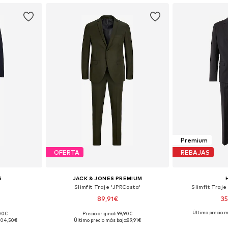
Premium
OFERTA
REBAJAS
S
JACK & JONES PREMIUM
Slimfit Traje 'JPRCosta'
Slimfit Traje
89,91€
3
+
6
Último precio m
,00€
Precio original: 99,90€
, 50, 54, 56
Tallas disponibles: 46, 48, 50, 52
Tallas disponibles
04,50€
Último precio más bajo:
89,91€