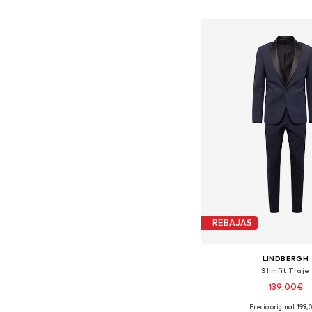
Añadir a la c
REBAJAS
LINDBERGH
Slimfit Traje
139,00€
Precio original: 199
Tallas disponibles: 48, 