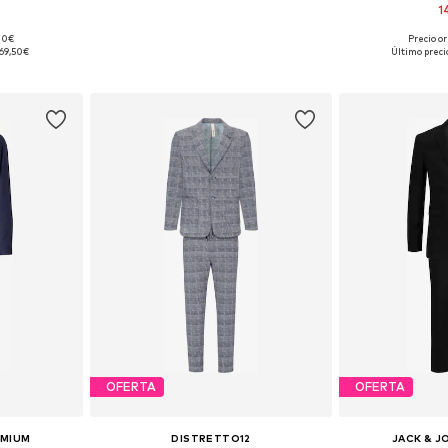
1
,00€
Precio or
48, 54, 56
Disponible 
69,50€
Último preci
esta
Añadir
OFERTA
OFERTA
EMIUM
DISTRETTO12
JACK & J