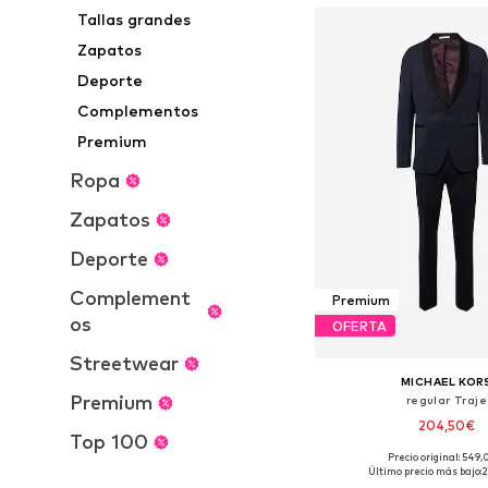
Tallas grandes
Zapatos
Deporte
Complementos
Premium
Ropa
Zapatos
Deporte
Complement
Premium
os
OFERTA
Streetwear
MICHAEL KOR
Premium
regular Traje
204,50€
Top 100
Precio original: 549
Tallas disponibles: 46, 48
Último precio más bajo:
2