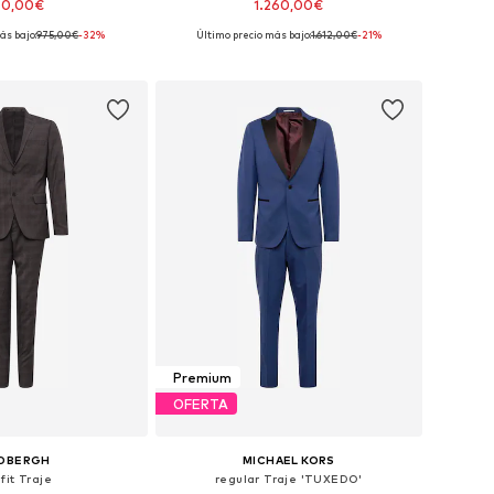
60,00€
1.260,00€
ás bajo:
975,00€
-32%
Último precio más bajo:
1.612,00€
-21%
nibles: 50, 52, 54
Tallas disponibles: 50, 52, 54
 a la cesta
Añadir a la cesta
Premium
OFERTA
NDBERGH
MICHAEL KORS
fit Traje
regular Traje 'TUXEDO'