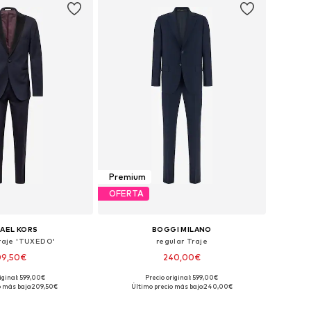
Premium
OFERTA
AEL KORS
BOGGI MILANO
Traje 'TUXEDO'
regular Traje
09,50€
240,00€
iginal: 599,00€
Precio original: 599,00€
es: 48, 50, 52, 54, 56
Tallas disponibles: 46, 50, 52
o más bajo:
209,50€
Último precio más bajo:
240,00€
 a la cesta
Añadir a la cesta