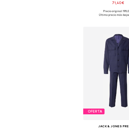
71,40€
Precio original: 199
Tallas disponibles: 46, 
Último precio más bajo:
Añadir a la c
OFERTA
JACK & JONES PR