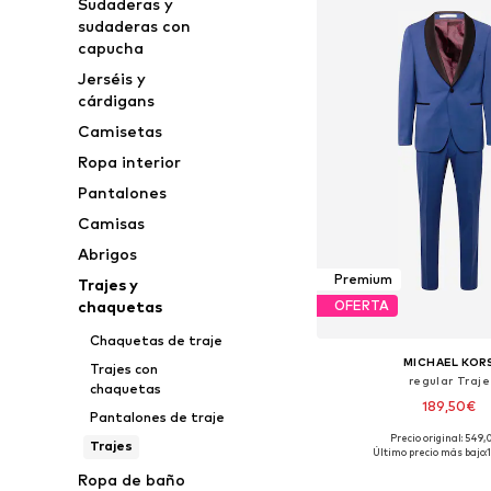
Sudaderas y
sudaderas con
capucha
Jerséis y
cárdigans
Camisetas
Ropa interior
Pantalones
Camisas
Abrigos
Premium
Trajes y
chaquetas
OFERTA
Chaquetas de traje
MICHAEL KOR
Trajes con
regular Traje
chaquetas
189,50€
Pantalones de traje
Precio original: 549
Trajes
Disponible en muchas
Último precio más bajo:
Añadir a la c
Ropa de baño