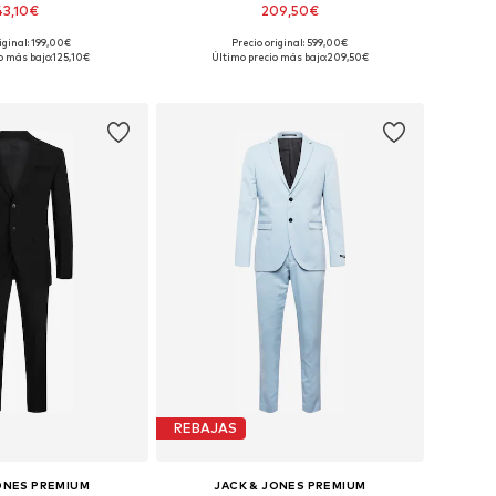
43,10€
209,50€
iginal: 199,00€
Precio original: 599,00€
en muchas tallas
Disponible en muchas tallas
o más bajo:
125,10€
Último precio más bajo:
209,50€
 a la cesta
Añadir a la cesta
REBAJAS
ONES PREMIUM
JACK & JONES PREMIUM