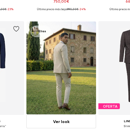
750,00€
6
,00€
-23%
Último precio más bajo:
990,00€
-24%
Último precio m
, 52, 56
Tallas disponibles: 50, 52, 54, 56
Tallas dispo
esta
Añadir a la cesta
Añadir
Elias
OFERTA
Ver look
S
LI
aris'
Slim