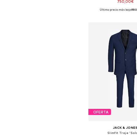
750,00€
Último precio más bajo:
980
Tallas disponibles: 50
Añadir a la c
OFERTA
JACK & JONE
Slimfit Traje 'Sol