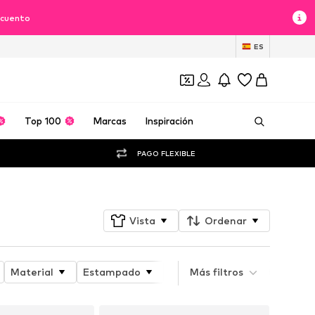
scuento
ES
Top 100
Marcas
Inspiración
PAGO FLEXIBLE
Vista
Ordenar
Material
Estampado
Atributo del producto
Más filtros
A