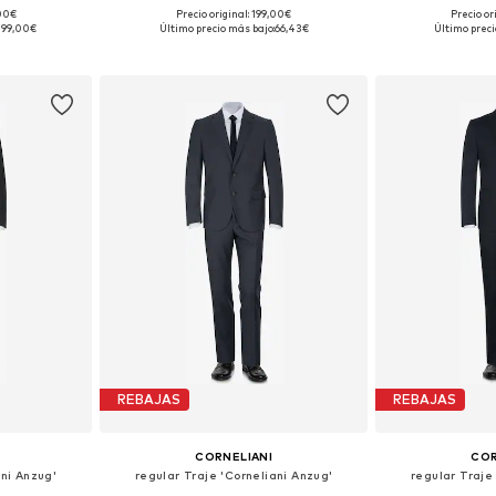
,00€
Precio original: 199,00€
Precio or
, 56, 58, 94
Tallas disponibles: 46, 48, 50, 52, 54
Tallas disponibl
399,00€
Último precio más bajo:
66,43€
Último preci
esta
Añadir a la cesta
Añadir
REBAJAS
REBAJAS
CORNELIANI
COR
ani Anzug'
regular Traje 'Corneliani Anzug'
regular Traje