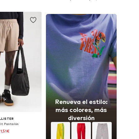
 a la cesta
Añadir a la cesta
Renueva el estilo:
más colores, más
diversión
LLISTER
it Pantalón
21,51€