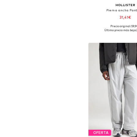
HOLLISTER
Pierna ancha Pan
31,41€
Precio original: 59,
Disponible en muchas
Último precio más bajo:
Añadir a la c
OFERTA