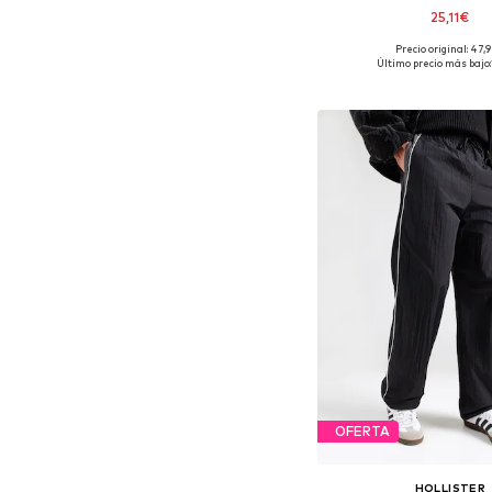
25,11€
Precio original: 47,
Disponible en muchas
Último precio más bajo:
Añadir a la c
OFERTA
HOLLISTER