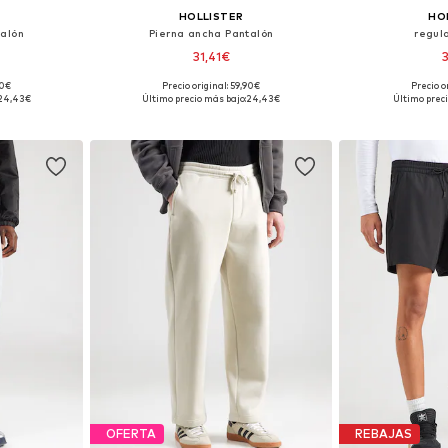
HOLLISTER
HO
talón
Pierna ancha Pantalón
regul
31,41€
90€
Precio original: 59,90€
Precio o
 tallas
Disponible en muchas tallas
Disponible 
24,43€
Último precio más bajo:
24,43€
Último preci
esta
Añadir a la cesta
Añadir
OFERTA
REBAJAS