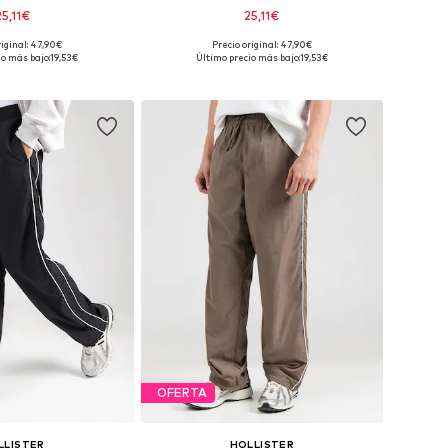
25,11€
25,11€
riginal: 47,90€
Precio original: 47,90€
s: 31-32, 33, 34, 35-36
Disponible en muchas tallas
io más bajo:
19,53€
Último precio más bajo:
19,53€
 a la cesta
Añadir a la cesta
OFERTA
LLISTER
HOLLISTER