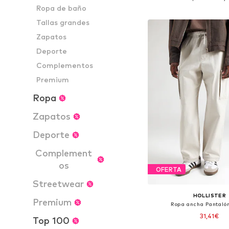
Ropa de baño
Añadir a la c
Tallas grandes
Zapatos
Deporte
Complementos
Premium
Ropa
Zapatos
Deporte
Complement
os
OFERTA
Streetwear
HOLLISTER
Premium
Ropa ancha Pantaló
31,41€
Top 100