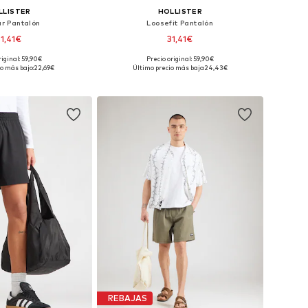
LLISTER
HOLLISTER
ar Pantalón
Loosefit Pantalón
31,41€
31,41€
riginal: 59,90€
Precio original: 59,90€
en muchas tallas
Disponible en muchas tallas
o más bajo:
22,69€
Último precio más bajo:
24,43€
 a la cesta
Añadir a la cesta
REBAJAS