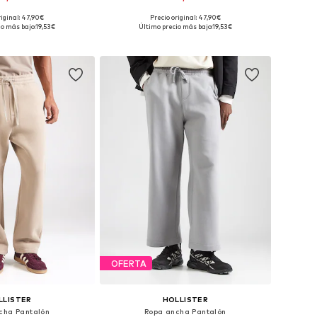
riginal: 47,90€
Precio original: 47,90€
en muchas tallas
Disponible en muchas tallas
io más bajo:
19,53€
Último precio más bajo:
19,53€
 a la cesta
Añadir a la cesta
OFERTA
LLISTER
HOLLISTER
cha Pantalón
Ropa ancha Pantalón