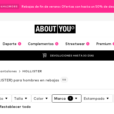
Rebajas de fin de verano: Ofertas con hasta un 50% de de
04
H
42
M
05
S
ABOUT
YOU
Deporte
Complementos
Streetwear
Premium
DEVOLUCIONES HASTA 30 DÍAS
Pantalones
HOLLISTER
ISTER) para hombres en rebajas
111
to
Talla
Color
Marca
Estampado
1
Restablecer todo