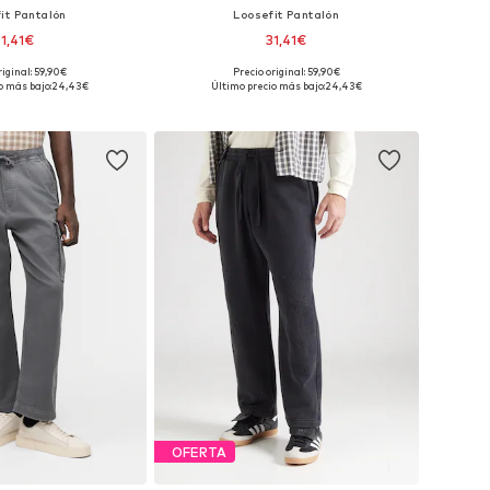
it Pantalón
Loosefit Pantalón
31,41€
31,41€
riginal: 59,90€
Precio original: 59,90€
en muchas tallas
Disponible en muchas tallas
o más bajo:
24,43€
Último precio más bajo:
24,43€
 a la cesta
Añadir a la cesta
OFERTA