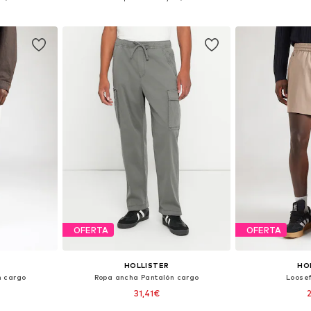
esta
Añadir a la cesta
Añadir
OFERTA
OFERTA
HOLLISTER
HO
n cargo
Ropa ancha Pantalón cargo
Loosef
31,41€