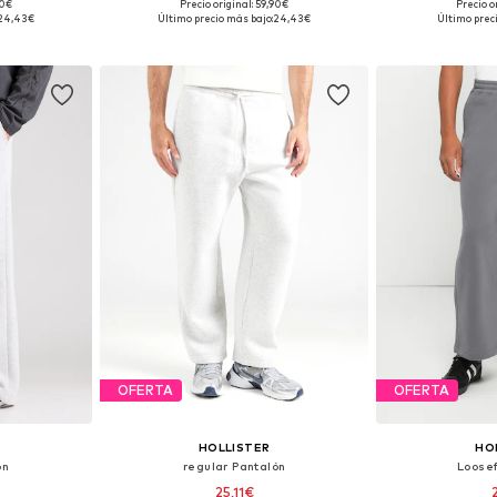
90€
Precio original: 59,90€
Precio o
34, 35-36, 38
Tallas disponibles: 31-32, 33, 34, 35-36
Disponible 
24,43€
Último precio más bajo:
24,43€
Último prec
esta
Añadir a la cesta
Añadir
OFERTA
OFERTA
HOLLISTER
HO
ón
regular Pantalón
Loosef
25,11€