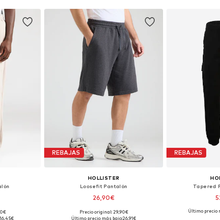
REBAJAS
REBAJAS
HOLLISTER
HO
alón
Loosefit Pantalón
Tapered 
26,90€
5
Último precio 
90€
Precio original: 29,90€
34, 35-36
Disponible en muchas tallas
Tallas disponibles:
16,45€
Último precio más bajo:
26,91€