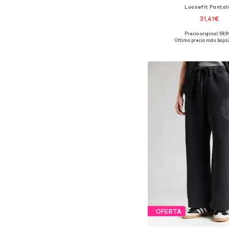
Loosefit Pantal
31,41€
Precio original: 59,
Disponible en muchas
Último precio más bajo:
Añadir a la c
OFERTA