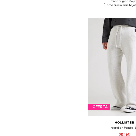
Precio original: 59,
Tallas disponibles: 31-32, 
Último precio más bajo:
Añadir a la c
OFERTA
HOLLISTER
regular Pantal
25,11€