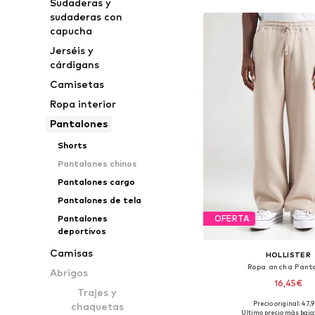
Sudaderas y
sudaderas con
capucha
Jerséis y
cárdigans
Camisetas
Ropa interior
Pantalones
Shorts
Pantalones chinos
Pantalones cargo
Pantalones de tela
Pantalones
OFERTA
deportivos
Camisas
HOLLISTER
Ropa ancha Pant
Abrigos
16,45€
Trajes y
Precio original: 47,
chaquetas
Tallas disponibles: 33, 
Último precio más bajo: