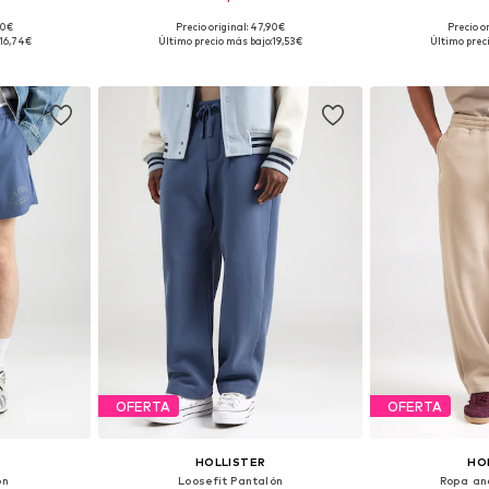
90€
Precio original: 47,90€
Precio o
 tallas
Disponible en muchas tallas
Disponible 
16,74€
Último precio más bajo:
19,53€
Último prec
esta
Añadir a la cesta
Añadir
OFERTA
OFERTA
HOLLISTER
HO
ón
Loosefit Pantalón
Ropa an