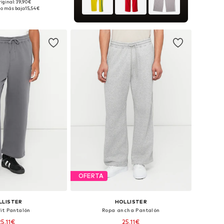
riginal: 39,90€
en muchas tallas
io más bajo:
15,54€
 a la cesta
OFERTA
LLISTER
HOLLISTER
it Pantalón
Ropa ancha Pantalón
25,11€
25,11€