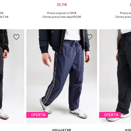
25,11€
90€
Precio original: 47,90€
Precio o
 tallas
Tallas disponibles: 31-32, 33, 34, 35-36
Tallas disponible
16,74€
Último precio más bajo:
19,53€
Último prec
esta
Añadir a la cesta
Añadir
OFERTA
OFERTA
HOLLISTER
HO