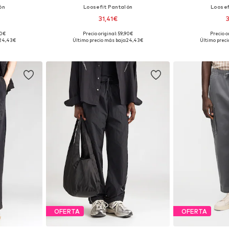
ón
Loosefit Pantalón
Loosef
31,41€
90€
Precio original: 59,90€
Precio o
 tallas
Disponible en muchas tallas
Disponible 
24,43€
Último precio más bajo:
24,43€
Último preci
esta
Añadir a la cesta
Añadir
OFERTA
OFERTA