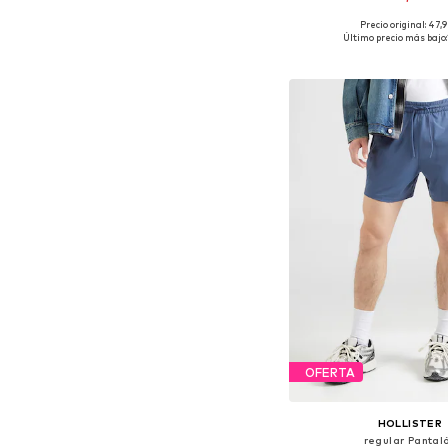
Precio original: 47,
Disponible en muchas
Último precio más bajo:
Añadir a la c
OFERTA
HOLLISTER
regular Pantal