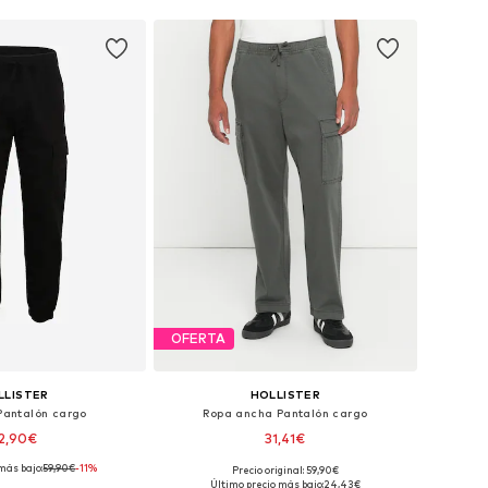
OFERTA
LLISTER
HOLLISTER
Pantalón cargo
Ropa ancha Pantalón cargo
2,90€
31,41€
más bajo:
59,90€
-11%
Precio original: 59,90€
 29-30, 31-32, 34, 35-36
Disponible en muchas tallas
Último precio más bajo:
24,43€