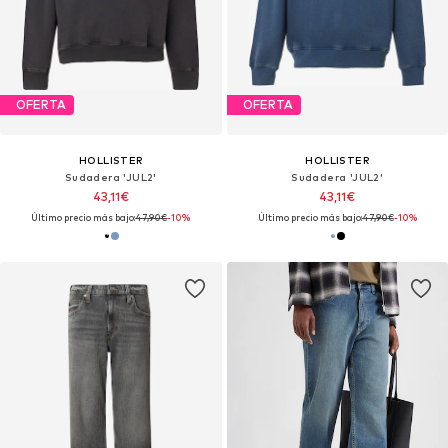
OFERTA
OFERTA
HOLLISTER
HOLLISTER
Sudadera 'JUL2'
Sudadera 'JUL2'
43,11€
43,11€
Último precio más bajo:
47,90€
-10%
Último precio más bajo:
47,90€
-10%