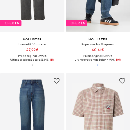
OFERTA
OFERTA
HOLLISTER
HOLLISTER
Loosefit Vaquero
Ropa ancha Vaquero
47,92€
40,41€
Precio original: 59,90€
Precio original: 49,90€
Último precio más bajo:
53,91€
-11%
Último precio más bajo:
44,90€
-10%