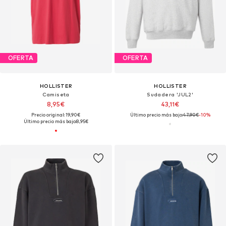
OFERTA
OFERTA
HOLLISTER
HOLLISTER
Camiseta
Sudadera 'JUL2'
8,95€
43,11€
Precio original: 19,90€
Último precio más bajo:
47,90€
-10%
Último precio más bajo:
8,95€