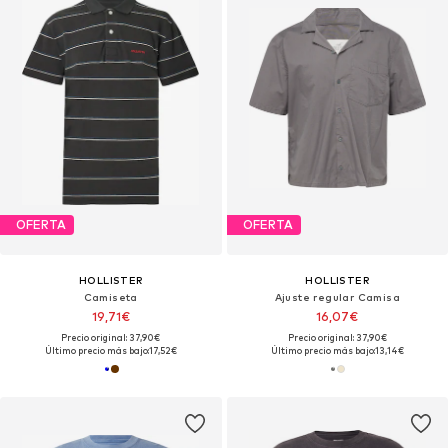
OFERTA
OFERTA
HOLLISTER
HOLLISTER
Camiseta
Ajuste regular Camisa
19,71€
16,07€
Precio original: 37,90€
Precio original: 37,90€
Último precio más bajo:
17,52€
Último precio más bajo:
13,14€