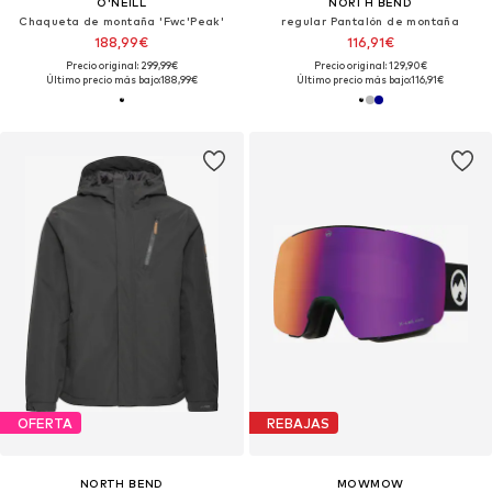
O'NEILL
NORTH BEND
Chaqueta de montaña 'Fwc'Peak'
regular Pantalón de montaña
188,99€
116,91€
Precio original: 299,99€
Precio original: 129,90€
Último precio más bajo:
188,99€
Último precio más bajo:
116,91€
OFERTA
REBAJAS
NORTH BEND
MOWMOW