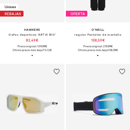
Unisex
REBAJAS
OFERTA
HAWKERS
O'NEILL
Gafas deportivas 'ARTIK BIG'
regular Pantalón de montaña
82,49€
138,59€
Precio original: 109,99€
Precio original: 219,99€
Último precio más bajo:
70,12€
Último precio más bajo:
138,59€