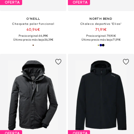
OFERTA
OFERTA
O'NEILL
NORTH BEND
Chaqueta polar funcional
Chaleco deportivo 'Elias'
40,94€
71,91€
Precio original: 64,99€
Precio original: 79,90€
Último precio más bajo:
36,39€
Último precio más bajo:
71,91€
OFERTA
OFERTA