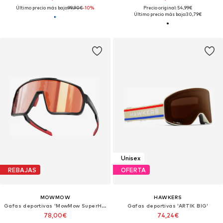
Último precio más bajo:
99,90€
-10%
Precio original: 54,99€
Último precio más bajo:
30,79€
Unisex
REBAJAS
OFERTA
MOWMOW
HAWKERS
Gafas deportivas 'MowMow SuperHero - Photochromic Lens - Men - Women'
Gafas deportivas 'ARTIK BIG'
78,00€
74,24€