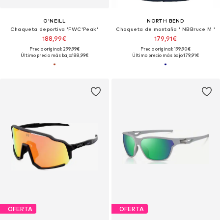
O'NEILL
NORTH BEND
Chaqueta deportiva 'FWC'Peak'
Chaqueta de montaña ' NBBruce M '
188,99€
179,91€
Precio original: 299,99€
Precio original: 199,90€
Último precio más bajo:
188,99€
Último precio más bajo:
179,91€
OFERTA
OFERTA