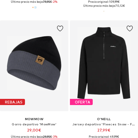
Último precio más bajo:
79,95€
-2%
Precio original: 109,99€
Último precio más bajo:
70,12€
REBAJAS
OFERTA
MOWMOW
O'NEILL
Gorro deportivo 'MowMow'
Jersey deportivo 'Fleeces Snow - Fwc'cruz'
29,00€
27,99€
Último precio más bajo:
29,95€
-3%
Precio original: 49,99€