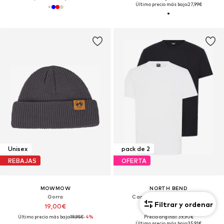
Último precio más bajo:
27,99€
Unisex
pack de 2
REBAJAS
OFERTA
MOWMOW
NORTH BEND
Gorra
Camiseta 'NBGarfinkel M'
Filtrar y ordenar
19,00€
35,91€
Último precio más bajo:
19,95€
-4%
Precio original: 39,90€
Último precio más bajo:
35,91€