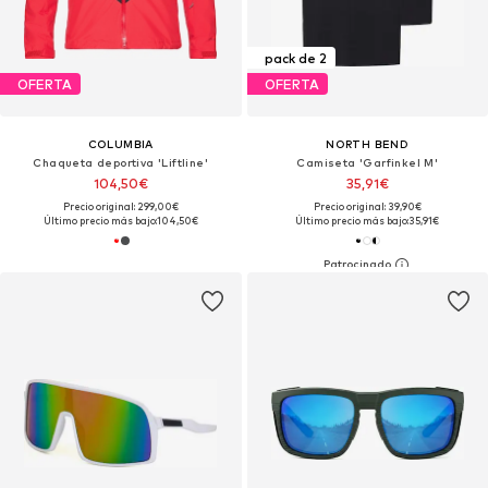
pack de 2
OFERTA
OFERTA
COLUMBIA
NORTH BEND
Chaqueta deportiva 'Liftline'
Camiseta 'Garfinkel M'
104,50€
35,91€
Precio original: 299,00€
Precio original: 39,90€
Último precio más bajo:
104,50€
Último precio más bajo:
35,91€