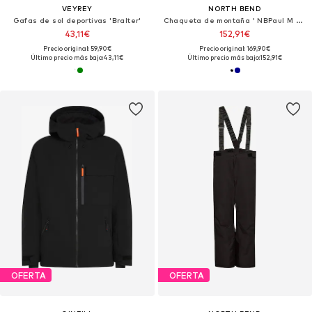
VEYREY
NORTH BEND
Gafas de sol deportivas 'Bralter'
Chaqueta de montaña ' NBPaul M CFT+ Puffer Jacket '
43,11€
152,91€
Precio original: 59,90€
Precio original: 169,90€
Último precio más bajo:
43,11€
Último precio más bajo:
152,91€
OFERTA
OFERTA