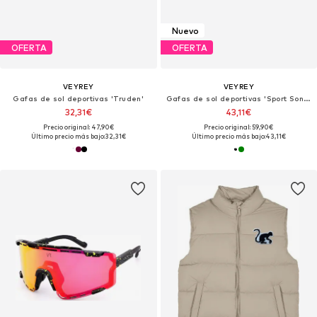
Nuevo
OFERTA
OFERTA
VEYREY
VEYREY
Gafas de sol deportivas 'Truden'
Gafas de sol deportivas 'Sport Sonnenbrille'
32,31€
43,11€
Precio original: 47,90€
Precio original: 59,90€
Último precio más bajo:
32,31€
Último precio más bajo:
43,11€