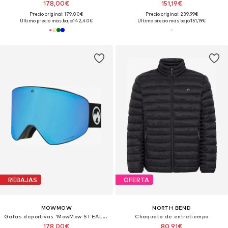
178,00€
151,19€
Precio original: 179,00€
Precio original: 239,99€
Último precio más bajo:
142,40€
Último precio más bajo:
151,19€
REBAJAS
OFERTA
MOWMOW
NORTH BEND
Gafas deportivas 'MowMow STEALTH Ski Goggles - Photochromic Lens - ECO: Bioresin Frame & Recycled - UV400 - Unisex'
Chaqueta de entretiempo
178,00€
80,91€