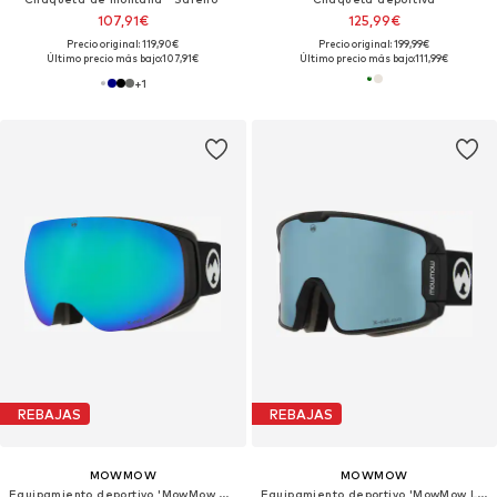
107,91€
125,99€
Precio original: 119,90€
Precio original: 199,99€
Último precio más bajo:
107,91€
Último precio más bajo:
111,99€
+
1
REBAJAS
REBAJAS
MOWMOW
MOWMOW
Equipamiento deportivo 'MowMow GRAVITY Ski Goggles - Free Bonus Lens - Magnetic - ECO: Bioresin Frame & Recycled - UV400 - Unisex'
Equipamiento deportivo 'MowMow LEGEND Ski Goggles - Free Bonus Lens - Magnetic - ECO: Bioresin Frame & Recycled - UV400 - Unisex'