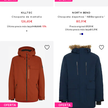
KILLTEC
NORTH BEND
Chaqueta de montaña
Chaqueta deportiva ' NBBergwala '
126,65€
80,91€
Último precio más bajo:
149,00€
-15%
Precio original: 89,90€
Último precio más bajo:
80,91€
OFERTA
OFERTA