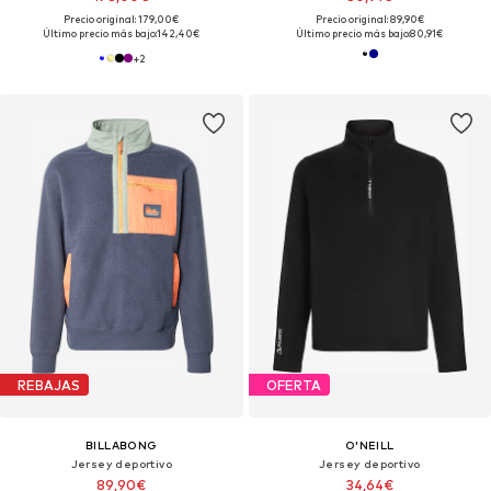
Precio original: 179,00€
Precio original: 89,90€
Último precio más bajo:
142,40€
Último precio más bajo:
80,91€
+
2
REBAJAS
OFERTA
BILLABONG
O'NEILL
Jersey deportivo
Jersey deportivo
89,90€
34,64€