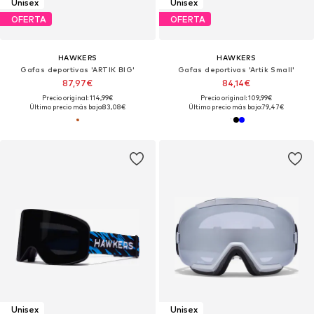
Unisex
Unisex
OFERTA
OFERTA
HAWKERS
HAWKERS
Gafas deportivas 'ARTIK BIG'
Gafas deportivas 'Artik Small'
87,97€
84,14€
Precio original: 114,99€
Precio original: 109,99€
Último precio más bajo:
83,08€
Último precio más bajo:
79,47€
Unisex
Unisex