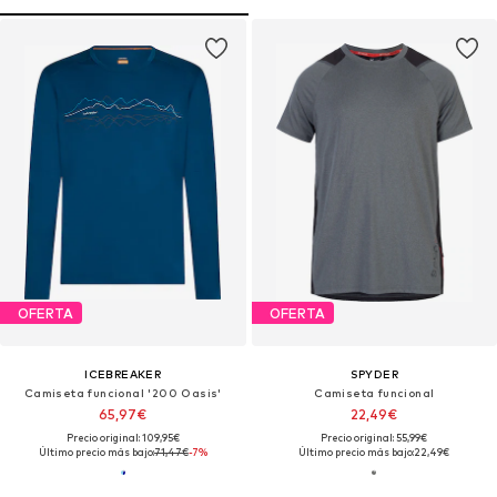
OFERTA
OFERTA
ICEBREAKER
SPYDER
Camiseta funcional '200 Oasis'
Camiseta funcional
65,97€
22,49€
Precio original: 109,95€
Precio original: 55,99€
Último precio más bajo:
71,47€
-7%
Último precio más bajo:
22,49€