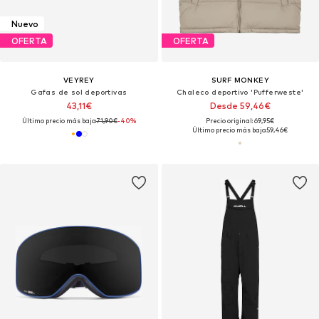
Nuevo
OFERTA
OFERTA
VEYREY
SURF MONKEY
Gafas de sol deportivas
Chaleco deportivo 'Pufferweste'
43,11€
Desde 59,46€
Último precio más bajo:
71,90€
-40%
Precio original: 69,95€
Último precio más bajo:
59,46€