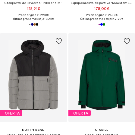
Chaqueta de invierno ' NBKeno M '
Equipamiento deportivo 'MowMow LOCAL Ski Goggles - Free Bonus Lens - Magnetic - ECO: Bioresin Frame & Recycled - UV400'
125,91€
178,00€
Precio original: 139,90€
Precio original: 179,00€
Último precio más bajo:
125,91€
Último precio más bajo:
142,40€
OFERTA
OFERTA
NORTH BEND
O'NEILL
Chaqueta de montaña ' Sareno'
Chaqueta deportiva