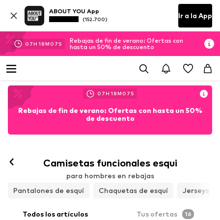
ABOUT YOU App
Ir a la App
(152.700)
Rebajas de fin de verano: Ofertas con
07
H
18
M
05
S
hasta un 50% de descuento
07
H
18
M
05
S
Rebajas de fin de verano: Ofertas con hasta un 50%
de descuento
Camisetas funcionales esqui
para hombres en rebajas
Pantalones de esquí
Chaquetas de esquí
Jerseys y 
Todos los artículos
Tus ofertas
16