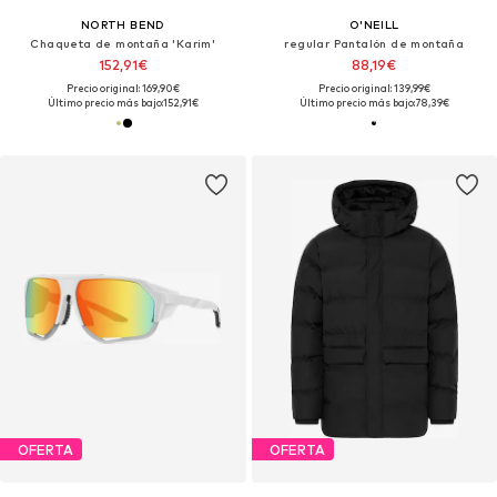
NORTH BEND
O'NEILL
Chaqueta de montaña 'Karim'
regular Pantalón de montaña
152,91€
88,19€
Precio original: 169,90€
Precio original: 139,99€
Último precio más bajo:
152,91€
Último precio más bajo:
78,39€
OFERTA
OFERTA