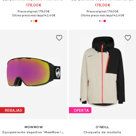
178,00€
178,00€
Precio original: 179,00€
Precio original: 179,00€
Último precio más bajo:
142,40€
Último precio más bajo:
142,40€
REBAJAS
OFERTA
MOWMOW
O'NEILL
Equipamiento deportivo 'MowMow ICON Ski Goggles - Free Bonus Lens - Magnetic - ECO: Bioresin Frame & Recycled - UV400 - Unisex'
Chaqueta de montaña