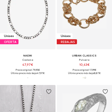
Unisex
Unisex
OFERTA
REBAJAS
NAEMI
URBAN CLASSICS
Cadena
Pulsera
47,97€
10,43€
Precio original: 79,95€
Precio original: 17,99€
Último precio más bajo:
47,97€
Último precio más bajo:
8,87€