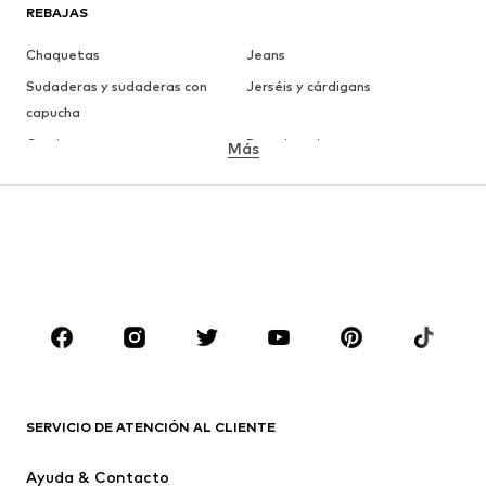
REBAJAS
Chaquetas
Jeans
Sudaderas y sudaderas con
Jerséis y cárdigans
capucha
Camisetas
Ropa interior
Más
Pantalones
Camisas
Abrigos
Trajes y chaquetas
Ropa de baño
Tallas grandes
Zapatos
Deporte
Complementos
Premium
ROPA
Nuevo
Tendencia
Camisetas
Jeans
SERVICIO DE ATENCIÓN AL CLIENTE
Chaquetas
Sudaderas y sudaderas con
Ayuda & Contacto
capucha