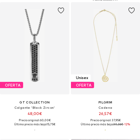
Unisex
OFERTA
OFERTA
GT COLLECTION
PILGRIM
Colgante 'Black Zircon'
Cadena
48,00€
26,57€
Precio original: 60,00€
Precio original: 37,95€
Último precio más bajo:
15,75€
Último precio más bajo:
30,36€
-12%