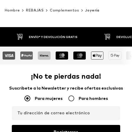
Hombre
REBAJAS
Complementos
Joyería
DEVOLUCIONES HASTA 30 DÍAS
P
¡No te pierdas nada!
Suscríbete a la Newsletter y recibe ofertas exclusivas
Para mujeres
Para hombres
Tu dirección de correo electrónico
Registrarse