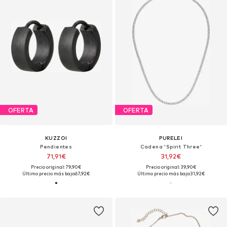
OFERTA
OFERTA
KUZZOI
PURELEI
Pendientes
Cadena 'Spirit Three'
71,91€
31,92€
Precio original: 79,90€
Precio original: 39,90€
Último precio más bajo:
67,92€
Último precio más bajo:
31,92€