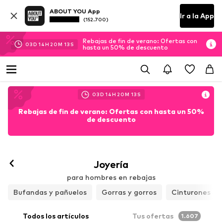
ABOUT YOU App
Ir a la App
(152.700)
Rebajas de fin de verano: Ofertas con
03
D
14
H
20
M
12
S
hasta un 50% de descuento
03
D
14
H
20
M
12
S
Rebajas de fin de verano: Ofertas con hasta un 50%
de descuento
Joyería
para hombres en rebajas
Bufandas y pañuelos
Gorras y gorros
Cinturones
Todos los artículos
Tus ofertas
1.607