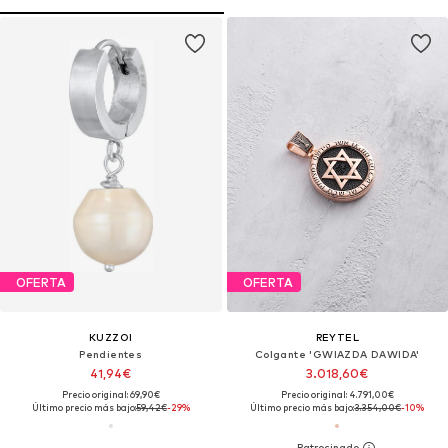
OFERTA
OFERTA
KUZZOI
REYTEL
Pendientes
Colgante 'GWIAZDA DAWIDA'
41,94€
3.018,60€
Precio original: 69,90€
Precio original: 4.791,00€
Último precio más bajo:
59,42€
-29%
Último precio más bajo:
3.354,00€
-10%