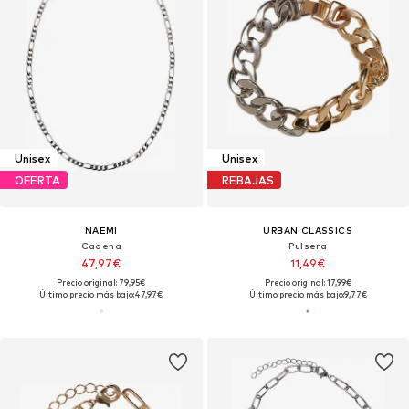
Unisex
Unisex
OFERTA
REBAJAS
NAEMI
URBAN CLASSICS
Cadena
Pulsera
47,97€
11,49€
Precio original: 79,95€
Precio original: 17,99€
Último precio más bajo:
47,97€
Último precio más bajo:
9,77€