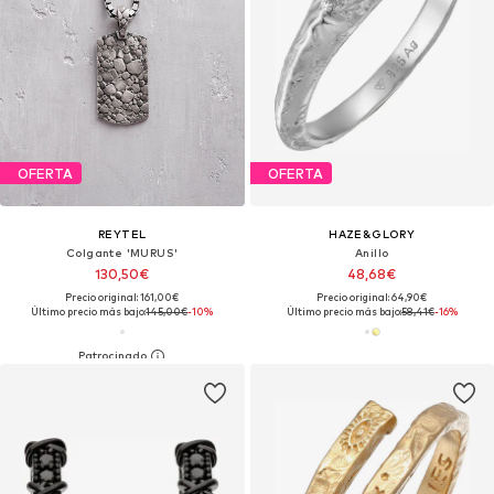
OFERTA
OFERTA
REYTEL
HAZE&GLORY
Colgante 'MURUS'
Anillo
130,50€
48,68€
Precio original: 161,00€
Precio original: 64,90€
Último precio más bajo:
145,00€
-10%
Último precio más bajo:
58,41€
-16%