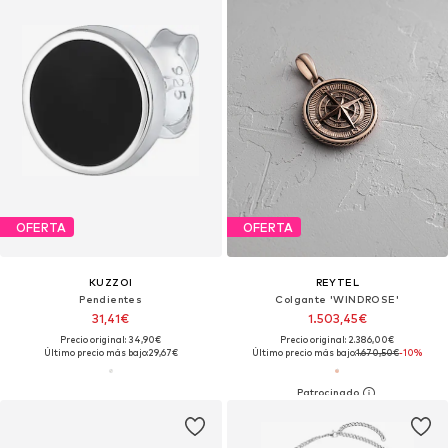
OFERTA
OFERTA
KUZZOI
REYTEL
Pendientes
Colgante 'WINDROSE'
31,41€
1.503,45€
Precio original: 34,90€
Precio original: 2.386,00€
Último precio más bajo:
29,67€
Último precio más bajo:
1.670,50€
-10%