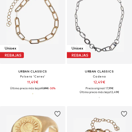
Unisex
Unisex
REBAJAS
REBAJAS
URBAN CLASSICS
URBAN CLASSICS
Pulsera 'Ceres'
Cadena
11,49€
12,49€
Último precio más bajo:
17,99€
-36%
Precio original: 17,99€
Último precio más bajo:
12,49€