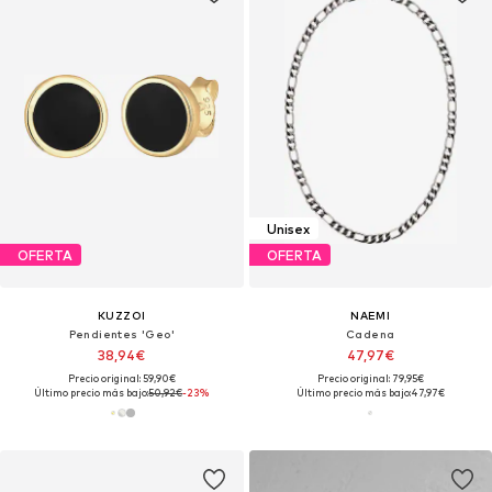
Unisex
OFERTA
OFERTA
KUZZOI
NAEMI
Pendientes 'Geo'
Cadena
38,94€
47,97€
Precio original: 59,90€
Precio original: 79,95€
Último precio más bajo:
50,92€
-23%
Último precio más bajo:
47,97€