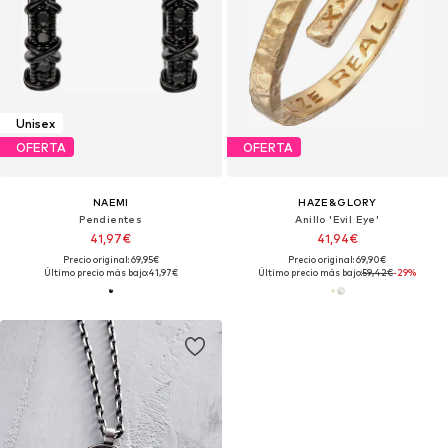
Unisex
OFERTA
OFERTA
NAEMI
HAZE&GLORY
Pendientes
Anillo 'Evil Eye'
41,97€
41,94€
Precio original: 69,95€
Precio original: 69,90€
Último precio más bajo:
41,97€
Último precio más bajo:
59,42€
-29%