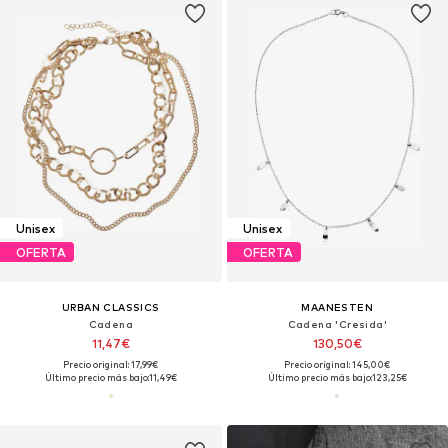
Unisex
Unisex
OFERTA
OFERTA
URBAN CLASSICS
MAANESTEN
Cadena
Cadena 'Cresida'
11,47€
130,50€
Precio original: 17,99€
Precio original: 145,00€
Último precio más bajo:
11,49€
Último precio más bajo:
123,25€