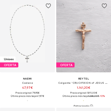
Unisex
OFERTA
OFERTA
NAEMI
REYTEL
Cadena
Colgante 'CRUCIFIXION of JESUS CHRIST'
47,97€
1.141,20€
Precio original: 79,95€
Precio original: 1.811,00€
Último precio más bajo:
47,97€
Último precio más bajo:
1.268,00€
-10%