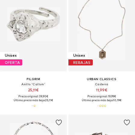
Unisex
Unisex
OFERTA
REBAJAS
PILGRIM
URBAN CLASSICS
Anillo 'Callum'
Cadena
25,11€
11,99€
Precio original: 39,90€
Precio original: 19,99€
Último precio más bajo:
25,11€
Último precio más bajo:
10,19€