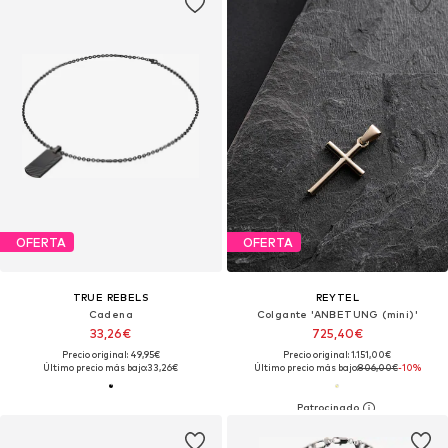
OFERTA
OFERTA
TRUE REBELS
REYTEL
Cadena
Colgante 'ANBETUNG (mini)'
33,26€
725,40€
Precio original: 49,95€
Precio original: 1.151,00€
Último precio más bajo:
33,26€
Último precio más bajo:
806,00€
-10%