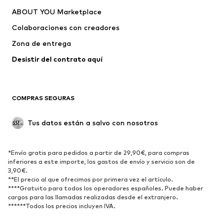
ABOUT YOU Marketplace
Pantalones
Camisas
Ropa interior
Jerséis y cárdigans
Colaboraciones con creadores
Trajes y chaquetas
Abrigos
Zona de entrega
Ropa de baño
Tallas grandes
Desistir del contrato aquí 
Ocasiones
Exclusivo
Reciclado
COMPRAS SEGURAS
ZAPATOS
Tus datos están a salvo con nosotros
Nuevo
Tendencia
Botas y botines
Zapatillas de deporte
*Envío gratis para pedidos a partir de 29,90€, para compras
Zapatos bajos
Zapatos deportivos
inferiores a este importe, los gastos de envío y servicio son de
Zapatos abiertos
Exclusivo
3,90€.
**El precio al que ofrecimos por primera vez el artículo.
****Gratuito para todos los operadores españoles. Puede haber
DEPORTE
cargos para las llamadas realizadas desde el extranjero.
******Todos los precios incluyen IVA.
Ropa deportiva
Disciplinas deportivas