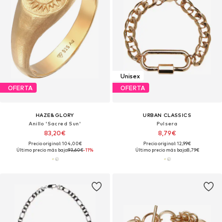
Unisex
OFERTA
OFERTA
HAZE&GLORY
URBAN CLASSICS
Anillo 'Sacred Sun'
Pulsera
83,20€
8,79€
Precio original: 104,00€
Precio original: 12,99€
Último precio más bajo:
93,60€
-11%
Último precio más bajo:
8,79€