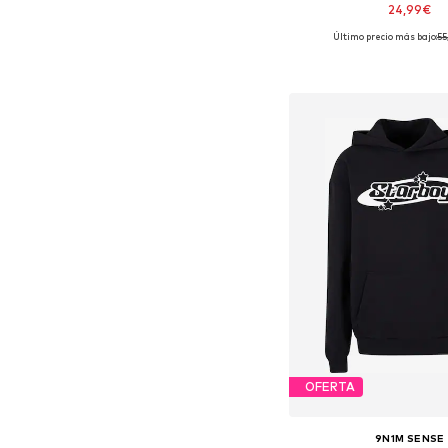
24,99€
Último precio más bajo:
+
55
2
Tallas disponible
Añadir a la c
OFERTA
9N1M SENSE