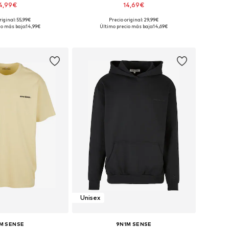
4,99€
14,69€
+
2
riginal: 55,99€
Precio original: 29,99€
isponibles: L
Tallas disponibles: L
io más bajo:
14,99€
Último precio más bajo:
14,69€
 a la cesta
Añadir a la cesta
Unisex
M SENSE
9N1M SENSE