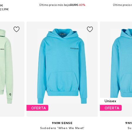
Último precio más bajo:
59,99€
-60%
Último precio 
99€
 S, M, XL
Tallas disponibles: S, M
Tallas dis
23,99€
esta
Añadir a la cesta
Añadir
Unisex
OFERTA
OFERTA
9N1M SENSE
9N1
Sudadera 'When We Meet'
Su