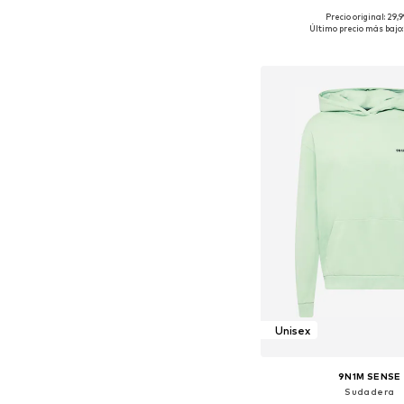
+
4
Precio original: 29,
Tallas disponibles: XS,
Último precio más bajo:
Añadir a la c
Unisex
9N1M SENSE
Sudadera