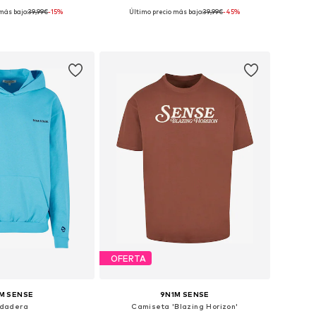
más bajo:
39,99€
-15%
Último precio más bajo:
39,99€
-45%
ponibles: 33, 34
Tallas disponibles: S, L
 a la cesta
Añadir a la cesta
OFERTA
M SENSE
9N1M SENSE
dadera
Camiseta 'Blazing Horizon'