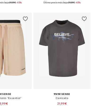
más bajo:
39,99€
-45%
Último precio más bajo:
39,99€
-45%
sponibles: M, L
Tallas disponibles: L, XL, XXL
 a la cesta
Añadir a la cesta
M SENSE
9N1M SENSE
talón 'Essential'
Camiseta
3,99€
21,99€