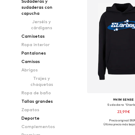
Sudaderas y
sudaderas con
capucha
Jerséis y
cárdigans
Camisetas
Ropa interior
Pantalones
Camisas
Abrigos
Trajes y
chaquetas
Ropa de baño
9N1M SENSE
Tallas grandes
Sudadera 'Starb
Zapatos
23,99€
Deporte
Precio original: 59,
Tallas disponibles: S
Último precio más bajo:
Complementos
Añadir a la c
Premium