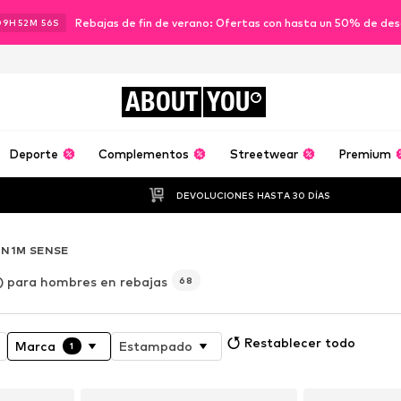
Rebajas de fin de verano: Ofertas con hasta un 50% de de
09
H
52
M
53
S
ABOUT
YOU
Deporte
Complementos
Streetwear
Premium
DEVOLUCIONES HASTA 30 DÍAS
9N1M SENSE
 para hombres en rebajas
68
Restablecer todo
Marca
Estampado
1