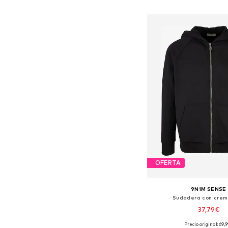
Añadir a la c
OFERTA
9N1M SENSE
Sudadera con crem
37,79€
Precio original: 69,
Tallas disponibles: S