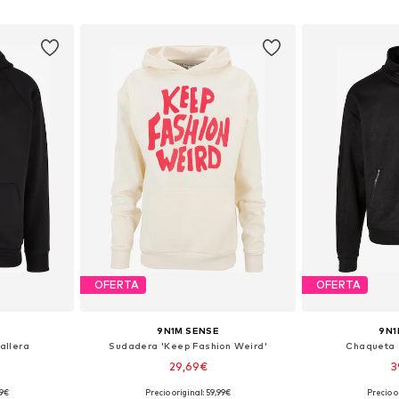
esta
Añadir a la cesta
Añadir
OFERTA
OFERTA
9N1M SENSE
9N1
allera
Sudadera 'Keep Fashion Weird'
Chaqueta 
29,69€
3
99€
Precio original: 59,99€
Precio o
, M, L
Tallas disponibles: S, M, XL
Tallas disp