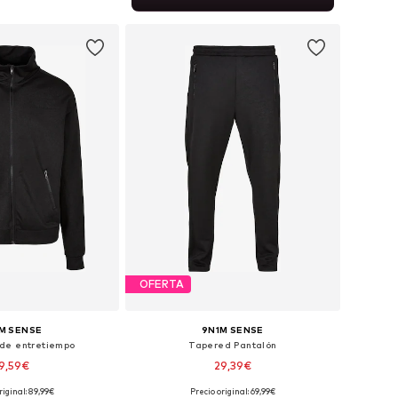
 a la cesta
OFERTA
M SENSE
9N1M SENSE
de entretiempo
Tapered Pantalón
9,59€
29,39€
riginal: 89,99€
Precio original: 69,99€
onibles: S, M, L
Tallas disponibles: 31-32, 33, 38