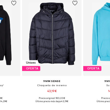
Unisex
OFERTA
OFERTA
9N1M SENSE
9N1
oy'
Chaqueta de invierno
Su
43,19€
1
99€
Precio original: 180,00€
Precio o
, L, XL
Tallas disponibles: XS, S, XXL
Tallas d
14,39€
Último precio más bajo:
43,19€
Último preci
esta
Añadir a la cesta
Añadir