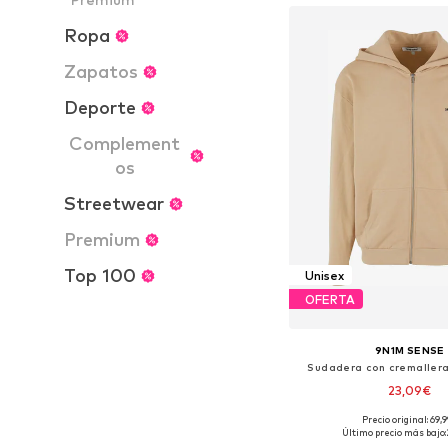
Ropa
Zapatos
Deporte
Complement
os
Streetwear
Premium
Top 100
Unisex
OFERTA
9N1M SENSE
Sudadera con cremallera 
23,09€
Precio original: 69,
Tallas disponibles: XS, S, 
Último precio más bajo: