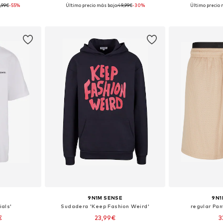
,99€
-55%
Último precio más bajo:
49,99€
-30%
Último precio 
, M, XL
Tallas disponibles: 29-30, 31-32, 33
Tallas di
esta
Añadir a la cesta
Añadir
9N1M SENSE
9N1
ials'
Sudadera 'Keep Fashion Weird'
regular Pan
€
23,99€
3