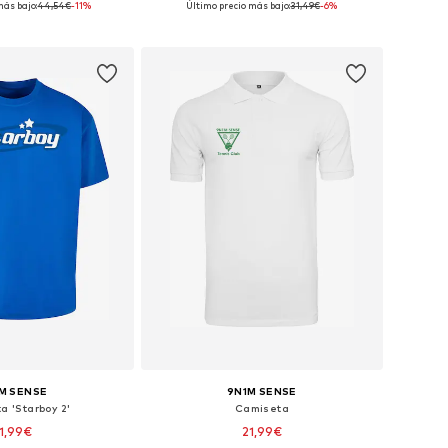
más bajo:
44,54€
-11%
Último precio más bajo:
31,49€
-6%
 a la cesta
Añadir a la cesta
M SENSE
9N1M SENSE
a 'Starboy 2'
Camiseta
1,99€
21,99€