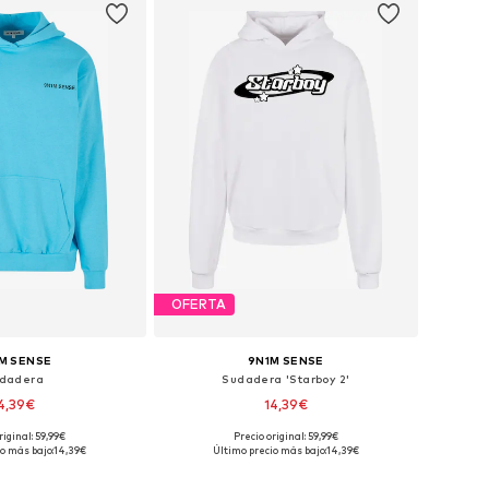
OFERTA
M SENSE
9N1M SENSE
dadera
Sudadera 'Starboy 2'
4,39€
14,39€
riginal: 59,99€
Precio original: 59,99€
isponibles: XL
Tallas disponibles: XL
o más bajo:
14,39€
Último precio más bajo:
14,39€
 a la cesta
Añadir a la cesta