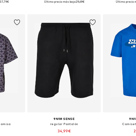
37,79€
Último precio más bajo:
29,69€
Último precio 
esta
Añadir a la cesta
Añadir
9N1M SENSE
9N1
 Camisa
regular Pantalón
Camiset
34,99€
2