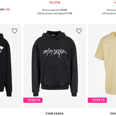
20,39€
1
,99€
-55%
Precio original: 59,99€
Precio o
s: L
Tallas disponibles: L
Tallas d
Último precio más bajo:
20,39€
Último prec
esta
Añadir a la cesta
Añadir
OFERTA
OFERTA
9N1M SENSE
9N1