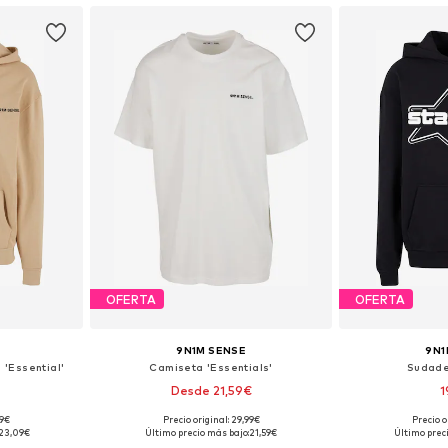
OFERTA
OFERTA
9N1M SENSE
9N1
'Essential'
Camiseta 'Essentials'
Sudade
Desde 21,59€
1
+
4
99€
Precio original: 29,99€
Precio o
M, L, XL, XXL
Tallas disponibles: XS, S, M, L, XL
Tallas di
23,09€
Último precio más bajo:
21,59€
Último prec