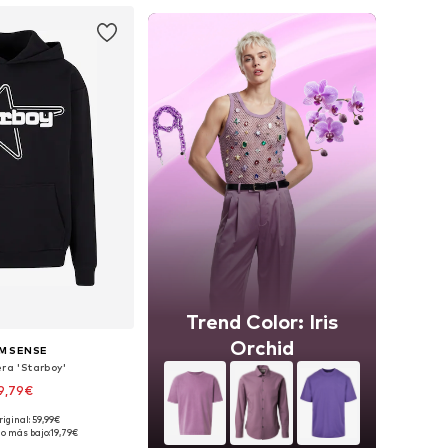
Trend Color: Iris
Orchid
M SENSE
ra 'Starboy'
9,79€
riginal: 59,99€
sponibles: M, L
io más bajo:
19,79€