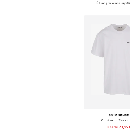
Último precio más bajo:
49
Tallas disponibles: S
Añadir a la c
9N1M SENSE
Camiseta 'Essent
Desde 23,99