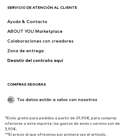
Camisetas
Jeans
SERVICIO DE ATENCIÓN AL CLIENTE
Chaquetas
Sudaderas y sudaderas con
Ayuda & Contacto
capucha
ABOUT YOU Marketplace
Pantalones
Camisas
Ropa interior
Jerséis y cárdigans
Colaboraciones con creadores
Trajes y chaquetas
Abrigos
Zona de entrega
Ropa de baño
Tallas grandes
Desistir del contrato aquí 
Ocasiones
Exclusivo
Reciclado
COMPRAS SEGURAS
ZAPATOS
Tus datos están a salvo con nosotros
Nuevo
Tendencia
Botas y botines
Zapatillas de deporte
*Envío gratis para pedidos a partir de 29,90€, para compras
Zapatos bajos
Zapatos deportivos
inferiores a este importe, los gastos de envío y servicio son de
Zapatos abiertos
Exclusivo
3,90€.
**El precio al que ofrecimos por primera vez el artículo.