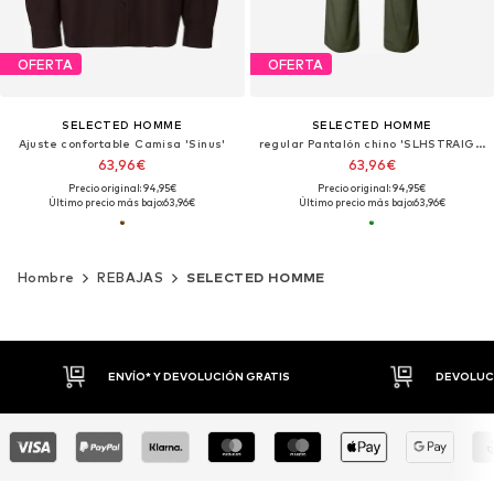
OFERTA
OFERTA
SELECTED HOMME
SELECTED HOMME
Ajuste confortable Camisa 'Sinus'
regular Pantalón chino 'SLHSTRAIGHT196-DAN'
63,96€
63,96€
Precio original: 94,95€
Precio original: 94,95€
Último precio más bajo:
63,96€
Último precio más bajo:
63,96€
Hombre
REBAJAS
SELECTED HOMME
DEVOLUCIONES HASTA 30 DÍAS
P