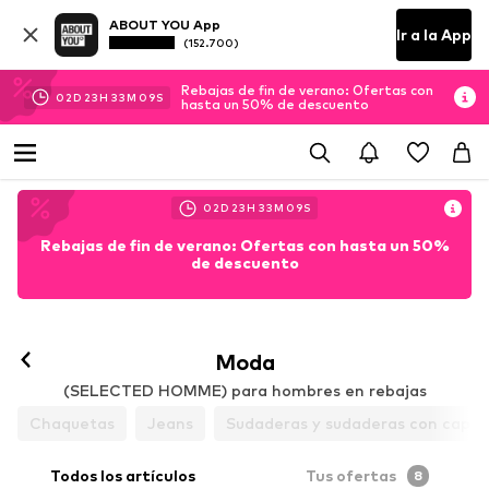
ABOUT YOU App
Ir a la App
(152.700)
Rebajas de fin de verano: Ofertas con
02
D
23
H
33
M
08
S
hasta un 50% de descuento
02
D
23
H
33
M
08
S
Rebajas de fin de verano: Ofertas con hasta un 50%
de descuento
Moda
(SELECTED HOMME) para hombres en rebajas
Chaquetas
Jeans
Sudaderas y sudaderas con capu
Todos los artículos
Tus ofertas
8