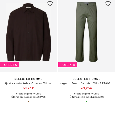
OFERTA
OFERTA
SELECTED HOMME
SELECTED HOMME
Ajuste confortable Camisa 'Sinus'
regular Pantalón chino 'SLHSTRAIGHT196-DAN'
63,96€
63,96€
Precio original: 94,95€
Precio original: 94,95€
Último precio más bajo:
63,96€
Último precio más bajo:
63,96€