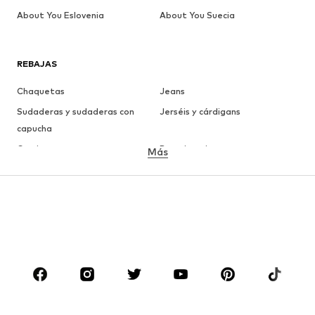
About You Eslovenia
About You Suecia
REBAJAS
Chaquetas
Jeans
Sudaderas y sudaderas con
Jerséis y cárdigans
capucha
Camisetas
Ropa interior
Más
Pantalones
Camisas
Abrigos
Trajes y chaquetas
Ropa de baño
Tallas grandes
Zapatos
Deporte
Complementos
Premium
ROPA
Nuevo
Tendencia