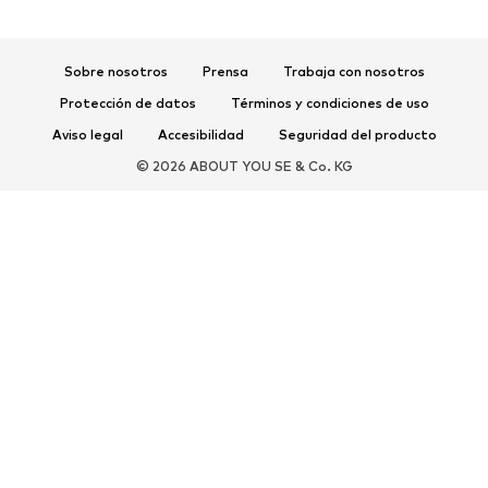
Ropa deportiva
Disciplinas deportivas
Zapatos deportivos
Mochilas deportivas y bolsos
Complementos deportivos
Sobre nosotros
Prensa
Trabaja con nosotros
Protección de datos
Términos y condiciones de uso
COMPLEMENTOS
Aviso legal
Accesibilidad
Seguridad del producto
Nuevo
Gorras y gorros
© 2026 ABOUT YOU SE & Co. KG
Cinturones
Bolsos y mochilas
Relojes
Joyería
Gafas de sol
Carteras y estuches
Corbatas y accesorios
Bufandas y pañuelos
Guantes
Accesorios para el hogar
Exclusivo
Reciclado
PREMIUM
Nuevo
Camisetas
Jeans
Chaquetas y abrigos