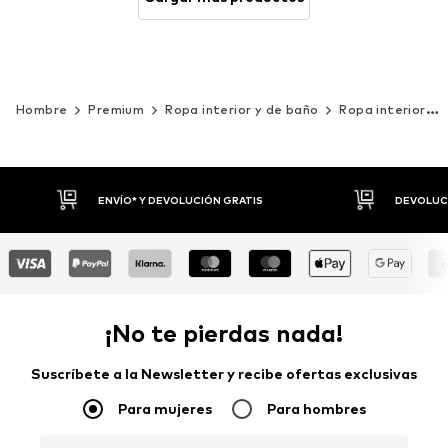
Hombre
Premium
Ropa interior y de baño
Ropa interior
DEVOLUCIONES HASTA 30 DÍAS
P
¡No te pierdas nada!
Suscríbete a la Newsletter y recibe ofertas exclusivas
Para mujeres
Para hombres