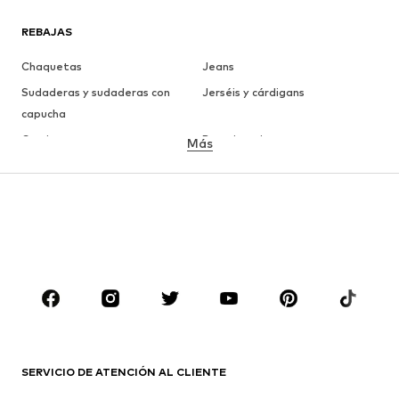
REBAJAS
Chaquetas
Jeans
Sudaderas y sudaderas con
Jerséis y cárdigans
capucha
Camisetas
Ropa interior
Más
Pantalones
Camisas
Abrigos
Trajes y chaquetas
Ropa de baño
Tallas grandes
Zapatos
Deporte
Complementos
Premium
ROPA
Nuevo
Tendencia
Camisetas
Jeans
SERVICIO DE ATENCIÓN AL CLIENTE
Chaquetas
Sudaderas y sudaderas con