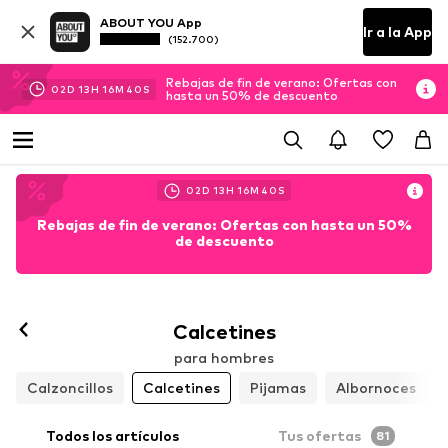
ABOUT YOU App
Ir a la App
(152.700)
Rebajas de fin de verano: Ofertas con
02
D
13
H
16
M
39
S
hasta un 50% de descuento
02
D
13
H
16
M
39
S
Rebajas de fin de verano: Ofertas con hasta un 50%
de descuento
Calcetines
para hombres
Calzoncillos
Calcetines
Pijamas
Albornoces
Todos los artículos
Tus ofertas
81