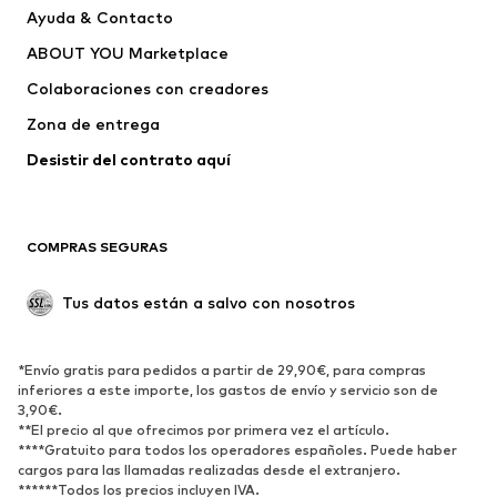
Ayuda & Contacto
capucha
ABOUT YOU Marketplace
Pantalones
Camisas
Ropa interior
Jerséis y cárdigans
Colaboraciones con creadores
Trajes y chaquetas
Abrigos
Zona de entrega
Ropa de baño
Tallas grandes
Desistir del contrato aquí 
Ocasiones
Exclusivo
Reciclado
COMPRAS SEGURAS
ZAPATOS
Tus datos están a salvo con nosotros
Nuevo
Tendencia
Botas y botines
Zapatillas de deporte
*Envío gratis para pedidos a partir de 29,90€, para compras
Zapatos bajos
Zapatos deportivos
inferiores a este importe, los gastos de envío y servicio son de
Zapatos abiertos
Exclusivo
3,90€.
**El precio al que ofrecimos por primera vez el artículo.
****Gratuito para todos los operadores españoles. Puede haber
DEPORTE
cargos para las llamadas realizadas desde el extranjero.
******Todos los precios incluyen IVA.