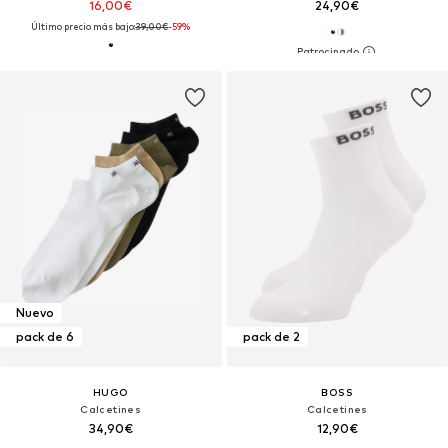
16,00€
24,90€
Último precio más bajo:
39,00€
-59%
Nuevo
pack de 6
pack de 2
HUGO
BOSS
Calcetines
Calcetines
34,90€
12,90€