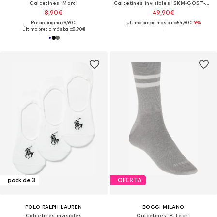
Calcetines 'Marc'
Calcetines invisibles 'SKM-GOST-THREEPACK'
8,90€
49,90€
Precio original: 9,90€
Último precio más bajo:
54,90€
-9%
Último precio más bajo:
8,90€
pack de 3
OFERTA
POLO RALPH LAUREN
BOGGI MILANO
Calcetines invisibles
Calcetines 'B Tech'