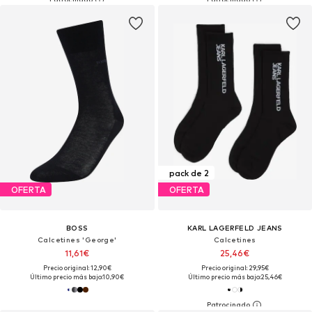
pack de 2
OFERTA
OFERTA
BOSS
KARL LAGERFELD JEANS
Calcetines 'George'
Calcetines
11,61€
25,46€
Precio original: 12,90€
Precio original: 29,95€
Último precio más bajo:
10,90€
Último precio más bajo:
25,46€