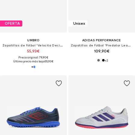
OFERTA
Unisex
UMBRO
ADIDAS PERFORMANCE
Zapatillas de fútbol 'Velocita Decima Team'
Zapatillas de fútbol 'Predator League'
55,93€
109,90€
Precio original: 79,90€
+
2
Último precio más bajo:
55,93€