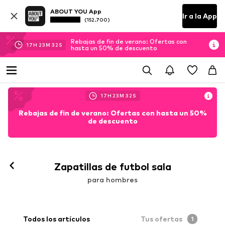
ABOUT YOU App
Ir a la App
(152.700)
Rebajas de fin de verano: Ofertas con
17
H
23
M
31
S
hasta un 50% de descuento
17
H
23
M
31
S
Rebajas de fin de verano: Ofertas con hasta un 50%
de descuento
Zapatillas de futbol sala
para hombres
Todos los artículos
Tus ofertas
1