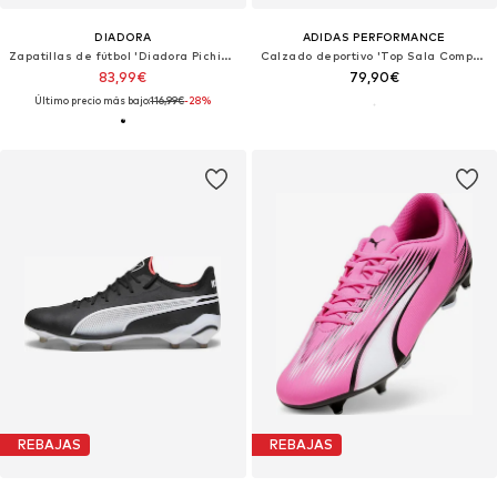
DIADORA
ADIDAS PERFORMANCE
Zapatillas de fútbol 'Diadora Pichichi 6 MG14'
Calzado deportivo 'Top Sala Competition II'
83,99€
79,90€
Último precio más bajo:
116,99€
-28%
REBAJAS
REBAJAS