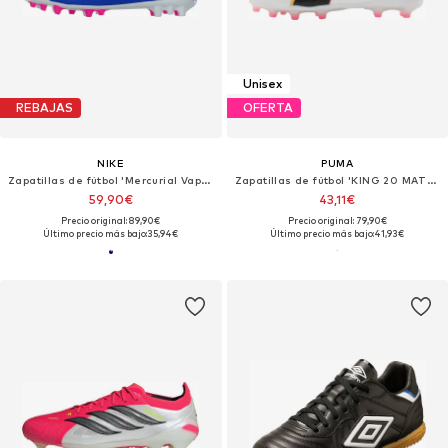
Unisex
REBAJAS
OFERTA
NIKE
PUMA
Zapatillas de fútbol 'Mercurial Vapor 16 Academy'
Zapatillas de fútbol 'KING 20 MATCH'
59,90€
43,11€
Precio original: 89,90€
Precio original: 79,90€
Último precio más bajo:
35,94€
Último precio más bajo:
41,93€