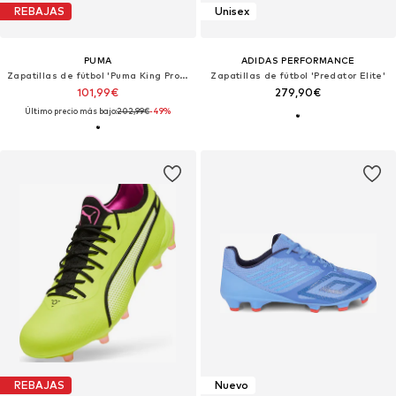
REBAJAS
Unisex
PUMA
ADIDAS PERFORMANCE
Zapatillas de fútbol 'Puma King Pro FG AG'
Zapatillas de fútbol 'Predator Elite'
101,99€
279,90€
Último precio más bajo:
202,99€
-49%
REBAJAS
Nuevo