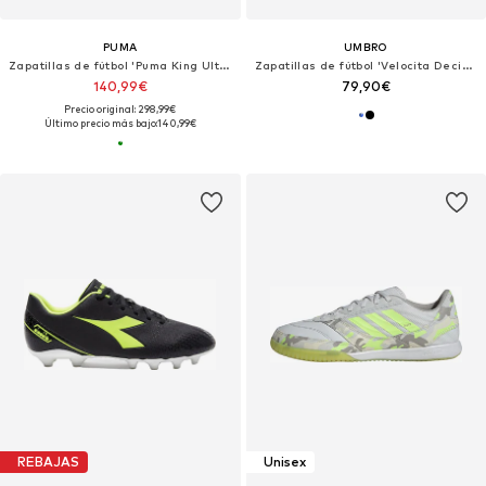
PUMA
UMBRO
Zapatillas de fútbol 'Puma King Ultimate FG AG'
Zapatillas de fútbol 'Velocita Decima Team'
140,99€
79,90€
Precio original: 298,99€
Último precio más bajo:
140,99€
REBAJAS
Unisex