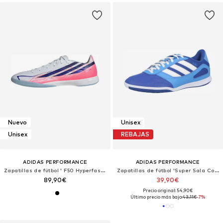
Nuevo
Unisex
Unisex
REBAJAS
ADIDAS PERFORMANCE
ADIDAS PERFORMANCE
Zapatillas de fútbol ' F50 Hyperfast League Indoor Football Boots '
Zapatillas de fútbol 'Super Sala Competition III'
89,90€
39,90€
Precio original: 54,90€
Último precio más bajo:
43,11€
-7%