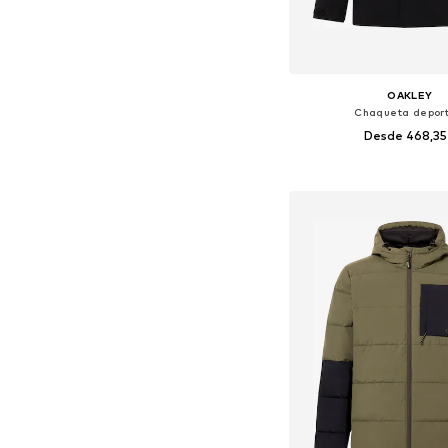
OAKLEY
Chaqueta deport
Desde 468,3
Tallas disponibles: S, M,
Añadir a la c