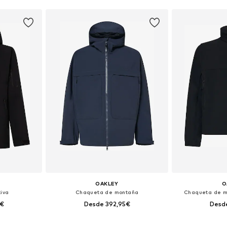
OAKLEY
O
iva
Chaqueta de montaña
Chaqueta de m
5€
Desde 392,95€
Desd
 L, XL, XXL
Tallas disponibles: S, M, L
Tallas disponib