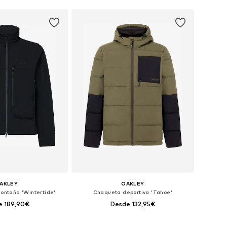
AKLEY
OAKLEY
ontaña 'Wintertide'
Chaqueta deportiva 'Tahoe'
e 189,90€
Desde 132,95€
les: S, M, L, XL, XXL
Tallas disponibles: M, L, XL, XXL