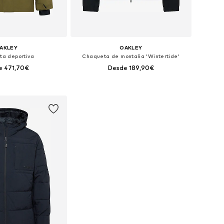
AKLEY
OAKLEY
ta deportiva
Chaqueta de montaña 'Wintertide'
e 471,70€
Desde 189,90€
les: S, M, L, XL, XXL
Tallas disponibles: S, M, L, XL, XXL
 a la cesta
Añadir a la cesta