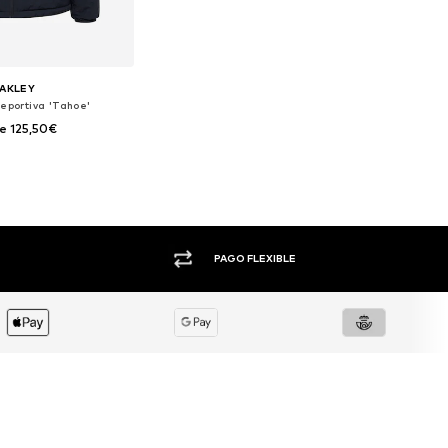
AKLEY
eportiva 'Tahoe'
e 125,50€
nibles: L, XL, XXL
 a la cesta
+1.000 MARCAS