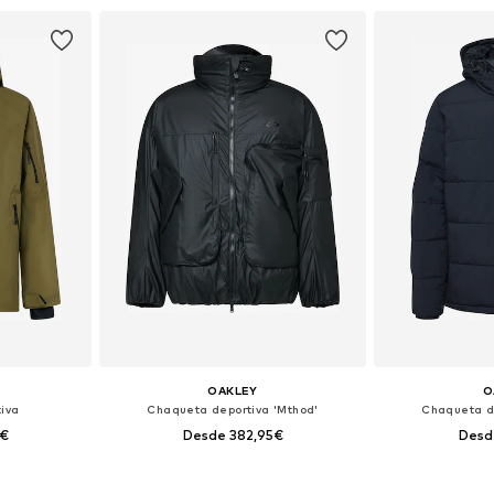
esta
Añadir a la cesta
Añadir
OAKLEY
O
iva
Chaqueta deportiva 'Mthod'
Chaqueta d
0€
Desde 382,95€
Desd
 L, XL, XXL
Tallas disponibles: S, L, XL, XXL
Tallas dispo