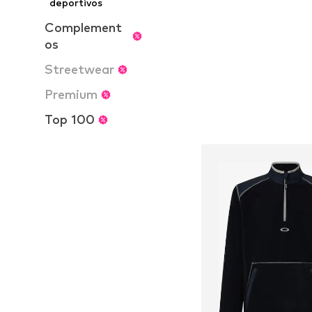
deportivos
Añadir a la c
Complement
os
Streetwear
Premium
Top 100