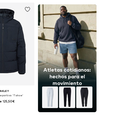
 a la cesta
Añadir a la cesta
Atletas cotidianos:
hechos para el
movimiento
AKLEY
eportiva 'Tahoe'
e 125,50€
nibles: L, XL, XXL