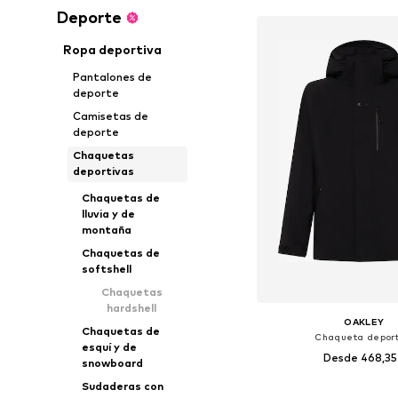
Deporte
Ropa deportiva
Pantalones de
deporte
Camisetas de
deporte
Chaquetas
deportivas
Chaquetas de
lluvia y de
montaña
Chaquetas de
softshell
Chaquetas
hardshell
OAKLEY
Chaquetas de
Chaqueta deport
esquí y de
Desde 468,3
snowboard
Sudaderas con
Tallas disponibles: S, M,