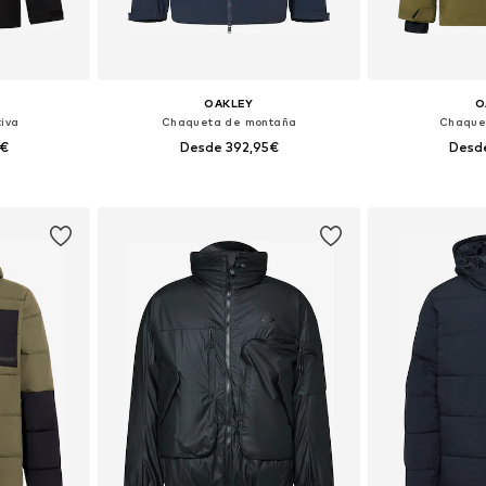
OAKLEY
O
iva
Chaqueta de montaña
Chaque
5€
Desde 392,95€
Desd
 L, XL, XXL
Tallas disponibles: S, M, L
Tallas disponib
esta
Añadir a la cesta
Añadir