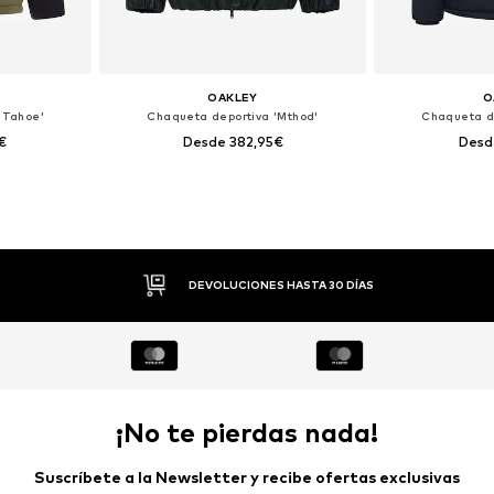
OAKLEY
O
'Tahoe'
Chaqueta deportiva 'Mthod'
Chaqueta d
€
Desde 382,95€
Desd
, XL, XXL
Tallas disponibles: S, L, XL, XXL
Tallas dispo
esta
Añadir a la cesta
Añadir
PAGO FLEXIBLE
¡No te pierdas nada!
Suscríbete a la Newsletter y recibe ofertas exclusivas