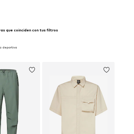
 a la cesta
s que coinciden con tus filtros
a deportiva