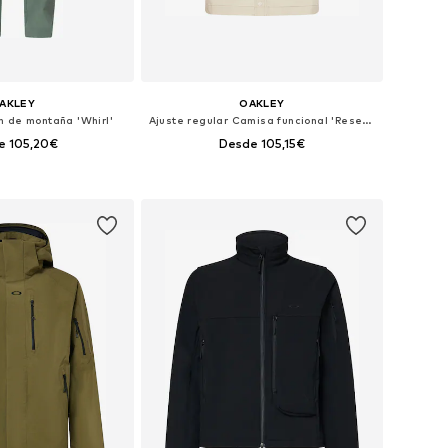
AKLEY
OAKLEY
n de montaña 'Whirl'
Ajuste regular Camisa funcional 'Reserve Momento'
e 105,20€
Desde 105,15€
les: S, M, L, XL, XXL
Tallas disponibles: S, M, L, XL, XXL
 a la cesta
Añadir a la cesta