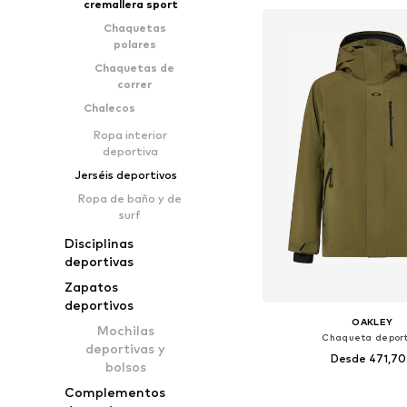
cremallera sport
Añadir a la c
Chaquetas
polares
Chaquetas de
correr
Chalecos
Ropa interior
deportiva
Jerséis deportivos
Ropa de baño y de
surf
Disciplinas
deportivas
Zapatos
deportivos
OAKLEY
Mochilas
Chaqueta deport
deportivas y
Desde 471,7
bolsos
Complementos
Tallas disponibles: S, M,