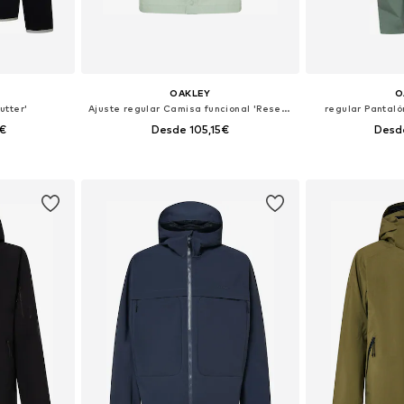
OAKLEY
O
utter'
Ajuste regular Camisa funcional 'Reserve Momento'
regular Pantaló
€
Desde 105,15€
Desd
, XL, XXL
Tallas disponibles: S, M, L, XL, XXL
Tallas disponib
esta
Añadir a la cesta
Añadir