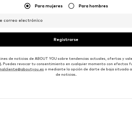
Para mujeres
Para hombres
de correo electrónico
Registrarse
etines de noticias de ABOUT YOU sobre tendencias actuales, ofertas y vale
d
. Puedes revocar tu consentimiento en cualquier momento con efectos fu
nalcliente@aboutyou.es
o mediante la opción de darte de baja situada al
de noticias.