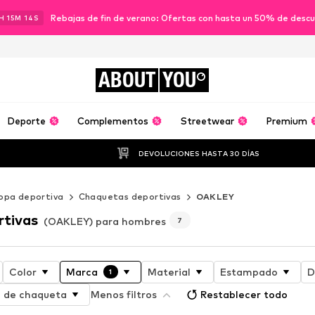
Rebajas de fin de verano: Ofertas con hasta un 50% de desc
H
15
M
12
S
ABOUT
YOU
Deporte
Complementos
Streetwear
Premium
DEVOLUCIONES HASTA 30 DÍAS
opa deportiva
Chaquetas deportivas
OAKLEY
rtivas
(OAKLEY) para hombres
7
Color
Marca
Material
Estampado
D
1
o de chaqueta
Menos filtros
Restablecer todo