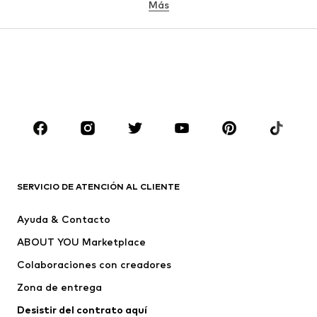
Camisetas
Ropa interior
Más
Pantalones
Camisas
Abrigos
Trajes y chaquetas
Ropa de baño
Tallas grandes
Zapatos
Deporte
Complementos
Premium
ROPA
Nuevo
Tendencia
Camisetas
Jeans
SERVICIO DE ATENCIÓN AL CLIENTE
Chaquetas
Sudaderas y sudaderas con
Ayuda & Contacto
capucha
ABOUT YOU Marketplace
Pantalones
Camisas
Ropa interior
Jerséis y cárdigans
Colaboraciones con creadores
Trajes y chaquetas
Abrigos
Zona de entrega
Ropa de baño
Tallas grandes
Desistir del contrato aquí 