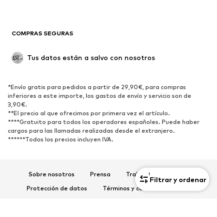
Ocasiones
Exclusivo
Reciclado
COMPRAS SEGURAS
ZAPATOS
Tus datos están a salvo con nosotros
Nuevo
Tendencia
Botas y botines
Zapatillas de deporte
*Envío gratis para pedidos a partir de 29,90€, para compras
Zapatos bajos
Zapatos deportivos
inferiores a este importe, los gastos de envío y servicio son de
Zapatos abiertos
Exclusivo
3,90€.
**El precio al que ofrecimos por primera vez el artículo.
****Gratuito para todos los operadores españoles. Puede haber
DEPORTE
cargos para las llamadas realizadas desde el extranjero.
******Todos los precios incluyen IVA.
Ropa deportiva
Disciplinas deportivas
Zapatos deportivos
Mochilas deportivas y bolsos
Complementos deportivos
Sobre nosotros
Prensa
Trabaja con nosotros
1
Filtrar y ordenar
Protección de datos
Términos y condiciones de uso
COMPLEMENTOS
Aviso legal
Accesibilidad
Seguridad del producto
Nuevo
Gorras y gorros
© 2026 ABOUT YOU SE & Co. KG