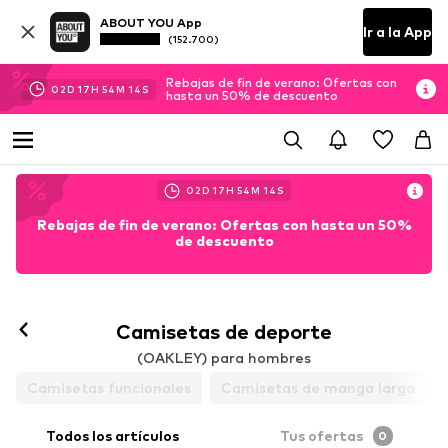
ABOUT YOU App
Ir a la App
(152.700)
Rebajas de fin de verano: Ofertas con
02
D
17
H
54
M
13
S
hasta un 50% de descuento
02
D
17
H
54
M
13
S
Rebajas de fin de verano: Ofertas con hasta un 50%
de descuento
Camisetas de deporte
(OAKLEY) para hombres
Camisetas funcionales
Camisetas de manga larga
Todos los artículos
Tus ofertas
0