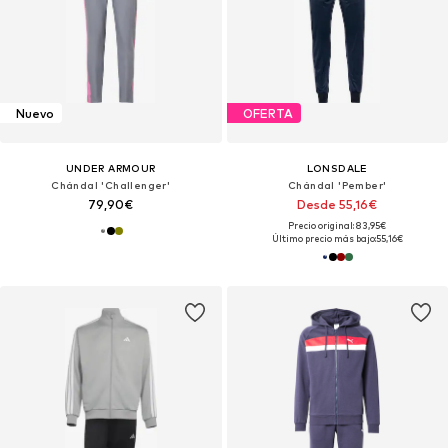
Nuevo
OFERTA
UNDER ARMOUR
LONSDALE
Chándal 'Challenger'
Chándal 'Pember'
79,90€
Desde 55,16€
Precio original: 83,95€
Último precio más bajo:
55,16€