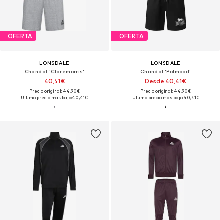
OFERTA
OFERTA
LONSDALE
LONSDALE
Chándal 'Claremorris'
Chándal 'Polmood'
40,41€
Desde 40,41€
Precio original: 44,90€
Precio original: 44,90€
Último precio más bajo:
40,41€
Último precio más bajo:
40,41€