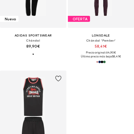
Nuevo
OFERTA
ADIDAS SPORTSWEAR
LONSDALE
Chándal
Chándal 'Pember'
89,90€
58,41€
Precio original: 64,90€
Último precio más bajo:
58,41€