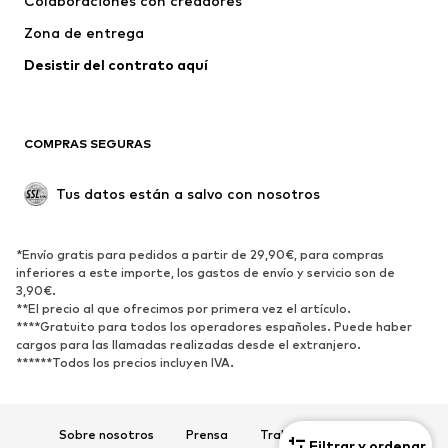
Colaboraciones con creadores
Trajes y chaquetas
Abrigos
Zona de entrega
Ropa de baño
Tallas grandes
Desistir del contrato aquí 
Ocasiones
Exclusivo
Reciclado
COMPRAS SEGURAS
ZAPATOS
Tus datos están a salvo con nosotros
Nuevo
Tendencia
Botas y botines
Zapatillas de deporte
*Envío gratis para pedidos a partir de 29,90€, para compras
Zapatos bajos
Zapatos deportivos
inferiores a este importe, los gastos de envío y servicio son de
Zapatos abiertos
Exclusivo
3,90€.
**El precio al que ofrecimos por primera vez el artículo.
****Gratuito para todos los operadores españoles. Puede haber
DEPORTE
cargos para las llamadas realizadas desde el extranjero.
******Todos los precios incluyen IVA.
Ropa deportiva
Disciplinas deportivas
Zapatos deportivos
Mochilas deportivas y bolsos
Complementos deportivos
Sobre nosotros
Prensa
Trabaja con nosotros
Filtrar y ordenar