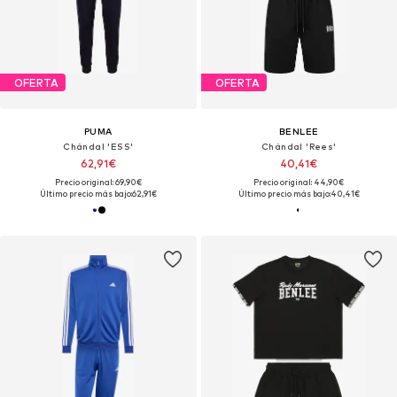
OFERTA
OFERTA
PUMA
BENLEE
Chándal 'ESS'
Chándal 'Rees'
62,91€
40,41€
Precio original: 69,90€
Precio original: 44,90€
Último precio más bajo:
62,91€
Último precio más bajo:
40,41€