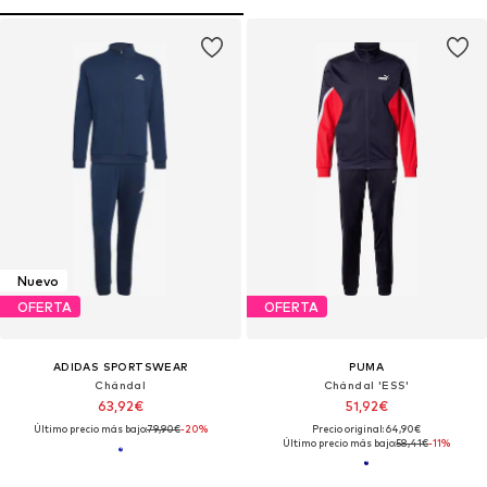
Nuevo
OFERTA
OFERTA
ADIDAS SPORTSWEAR
PUMA
Chándal
Chándal 'ESS'
63,92€
51,92€
Último precio más bajo:
79,90€
-20%
Precio original: 64,90€
Último precio más bajo:
58,41€
-11%