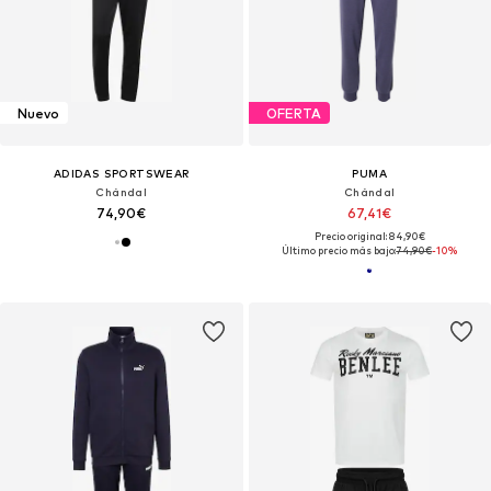
Nuevo
OFERTA
ADIDAS SPORTSWEAR
PUMA
Chándal
Chándal
74,90€
67,41€
Precio original: 84,90€
Último precio más bajo:
74,90€
-10%