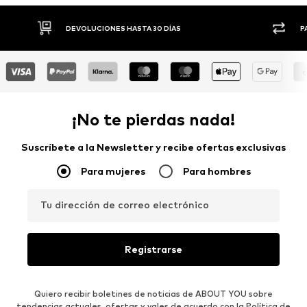
DEVOLUCIONES HASTA 30 DÍAS
P
¡No te pierdas nada!
Suscríbete a la Newsletter y recibe ofertas exclusivas
Para mujeres
Para hombres
Tu dirección de correo electrónico
Registrarse
Quiero recibir boletines de noticias de ABOUT YOU sobre
tendencias actuales, ofertas y vales de acuerdo con la
Política de