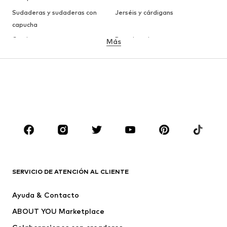
Sudaderas y sudaderas con
Jerséis y cárdigans
capucha
Camisetas
Ropa interior
Más
Pantalones
Camisas
Abrigos
Trajes y chaquetas
Ropa de baño
Tallas grandes
Zapatos
Deporte
Complementos
Premium
ROPA
Nuevo
Tendencia
Camisetas
Jeans
SERVICIO DE ATENCIÓN AL CLIENTE
Chaquetas
Sudaderas y sudaderas con
Ayuda & Contacto
capucha
ABOUT YOU Marketplace
Pantalones
Camisas
Ropa interior
Jerséis y cárdigans