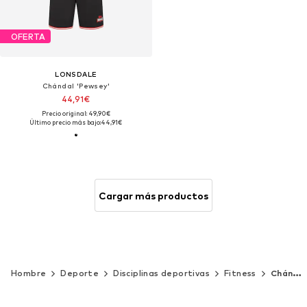
OFERTA
LONSDALE
Chándal 'Pewsey'
44,91€
Precio original: 49,90€
Último precio más bajo:
44,91€
Cargar más productos
Hombre
Deporte
Disciplinas deportivas
Fitness
Chándals