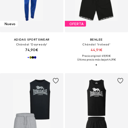
Nuevo
OFERTA
ADIDAS SPORTSWEAR
BENLEE
Chándal 'Dayready'
Chándal 'Irstead'
74,90€
44,91€
Precio original: 49,90€
Último precio más bajo:
44,91€