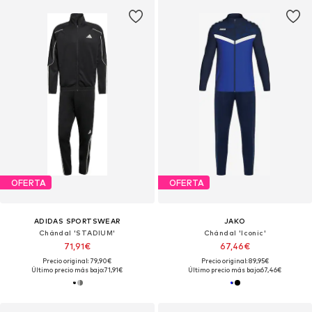
OFERTA
OFERTA
ADIDAS SPORTSWEAR
JAKO
Chándal 'STADIUM'
Chándal 'Iconic'
71,91€
67,46€
Precio original: 79,90€
Precio original: 89,95€
Último precio más bajo:
71,91€
Último precio más bajo:
67,46€