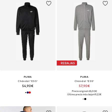
REBAJAS
PUMA
PUMA
Chándal 'ESS'
Chándal 'ESS'
54,90€
57,90€
Precio original: 65,00€
Último precio más bajo:
49,22€