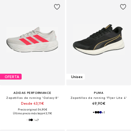
OFERTA
Unisex
ADIDAS PERFORMANCE
PUMA
Zapatillas de running 'Galaxy 8'
Zapatillas de running 'Flyer Lite 4'
Desde 43,11€
49,90€
Precio original: 54,90€
+
1
Último precio más bajo:
43,11€
+
7