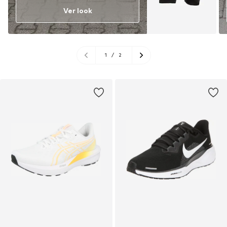
Ver look
1
/
2