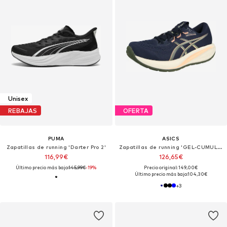
Unisex
REBAJAS
OFERTA
PUMA
ASICS
Zapatillas de running 'Darter Pro 2'
Zapatillas de running 'GEL-CUMULUS 28'
116,99€
126,65€
Último precio más bajo:
145,99€
-19%
Precio original: 149,00€
Último precio más bajo:
104,30€
+
3