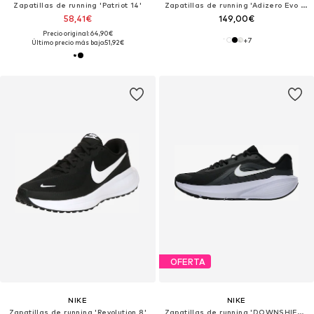
Zapatillas de running 'Patriot 14'
Zapatillas de running 'Adizero Evo SL'
58,41€
149,00€
Precio original: 64,90€
+
7
Último precio más bajo:
51,92€
OFERTA
NIKE
NIKE
Zapatillas de running 'Revolution 8'
Zapatillas de running 'DOWNSHIFTER 14'