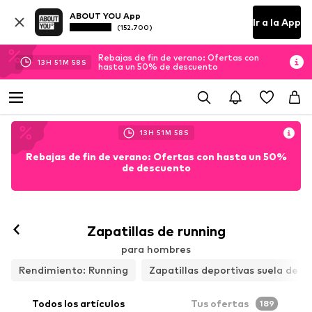
ABOUT YOU App
Ir a la App
(152.700)
Rebajas de fin de verano: Ofertas con
13
H
51
M
57
S
hasta un 50% de descuento
13
H
51
M
57
S
Rebajas de fin de verano: Ofertas con hasta un 50%
de descuento
Zapatillas de running
para hombres
Rendimiento: Running
Zapatillas deportivas suela de 
Todos los artículos
Tus ofertas
189