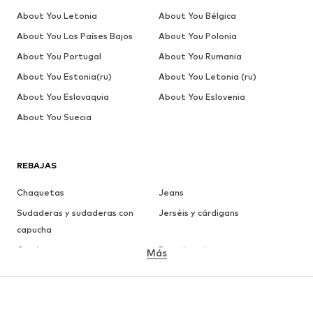
About You Letonia
About You Bélgica
About You Los Países Bajos
About You Polonia
About You Portugal
About You Rumania
About You Estonia(ru)
About You Letonia (ru)
About You Eslovaquia
About You Eslovenia
About You Suecia
REBAJAS
Chaquetas
Jeans
Sudaderas y sudaderas con
Jerséis y cárdigans
capucha
Camisetas
Ropa interior
Más
Pantalones
Camisas
Abrigos
Trajes y chaquetas
Ropa de baño
Tallas grandes