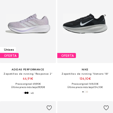
Unisex
OFERTA
OFERTA
ADIDAS PERFORMANCE
NIKE
Zapatillas de running 'Response 2'
Zapatillas de running 'Vomero 18'
44,91€
134,10€
Precio original: 49,90€
Precio original: 149,00€
Último precio más bajo:
39,92€
Último precio más bajo:
134,10€
+
6