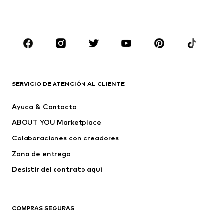
Zapatos
Deporte
Complementos
Premium
ROPA
Nuevo
Tendencia
Camisetas
Jeans
SERVICIO DE ATENCIÓN AL CLIENTE
Chaquetas
Sudaderas y sudaderas con
Ayuda & Contacto
capucha
ABOUT YOU Marketplace
Pantalones
Camisas
Ropa interior
Jerséis y cárdigans
Colaboraciones con creadores
Trajes y chaquetas
Abrigos
Zona de entrega
Ropa de baño
Tallas grandes
Desistir del contrato aquí 
Ocasiones
Exclusivo
Reciclado
COMPRAS SEGURAS
ZAPATOS