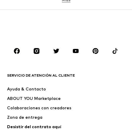
Pantalones
Camisas
Abrigos
Trajes y chaquetas
Ropa de baño
Tallas grandes
Zapatos
Deporte
Complementos
Premium
ROPA
Nuevo
Tendencia
Camisetas
Jeans
SERVICIO DE ATENCIÓN AL CLIENTE
Chaquetas
Sudaderas y sudaderas con
Ayuda & Contacto
capucha
ABOUT YOU Marketplace
Pantalones
Camisas
Ropa interior
Jerséis y cárdigans
Colaboraciones con creadores
Trajes y chaquetas
Abrigos
Zona de entrega
Ropa de baño
Tallas grandes
Desistir del contrato aquí 