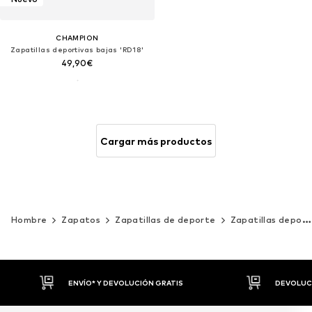
CHAMPION
Zapatillas deportivas bajas 'RD18'
49,90€
Cargar más productos
Hombre
Zapatos
Zapatillas de deporte
Zapatillas deportivas bajas
DEVOLUCIONES HASTA 30 DÍAS
P