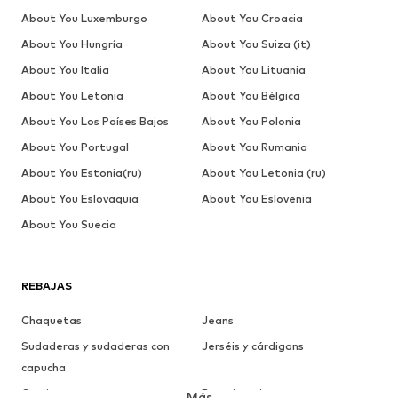
About You Luxemburgo
About You Croacia
About You Hungría
About You Suiza (it)
About You Italia
About You Lituania
About You Letonia
About You Bélgica
About You Los Países Bajos
About You Polonia
About You Portugal
About You Rumania
About You Estonia(ru)
About You Letonia (ru)
About You Eslovaquia
About You Eslovenia
About You Suecia
REBAJAS
Chaquetas
Jeans
Sudaderas y sudaderas con
Jerséis y cárdigans
capucha
Camisetas
Ropa interior
Más