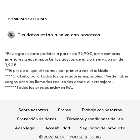
Ocasiones
Exclusivo
Reciclado
COMPRAS SEGURAS
ZAPATOS
Tus datos están a salvo con nosotros
Nuevo
Tendencia
Botas y botines
Zapatillas de deporte
*Envío gratis para pedidos a partir de 29,90€, para compras
Zapatos bajos
Zapatos deportivos
inferiores a este importe, los gastos de envío y servicio son de
Zapatos abiertos
Exclusivo
3,90€.
**El precio al que ofrecimos por primera vez el artículo.
****Gratuito para todos los operadores españoles. Puede haber
DEPORTE
cargos para las llamadas realizadas desde el extranjero.
******Todos los precios incluyen IVA.
Ropa deportiva
Disciplinas deportivas
Zapatos deportivos
Mochilas deportivas y bolsos
Complementos deportivos
Sobre nosotros
Prensa
Trabaja con nosotros
Protección de datos
Términos y condiciones de uso
COMPLEMENTOS
Aviso legal
Accesibilidad
Seguridad del producto
Nuevo
Gorras y gorros
© 2026 ABOUT YOU SE & Co. KG