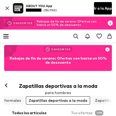
ABOUT YOU App
Ir a la App
(152.700)
Rebajas de fin de verano: Ofertas con
06
H
30
M
09
S
hasta un 50% de descuento
06
H
30
M
09
S
Rebajas de fin de verano: Ofertas con hasta un 50%
de descuento
Zapatillas deportivas a la moda
para hombres
s informales
Zapatillas deportivas a la moda
Zapatillas 
Todos los artículos
Tus ofertas
198