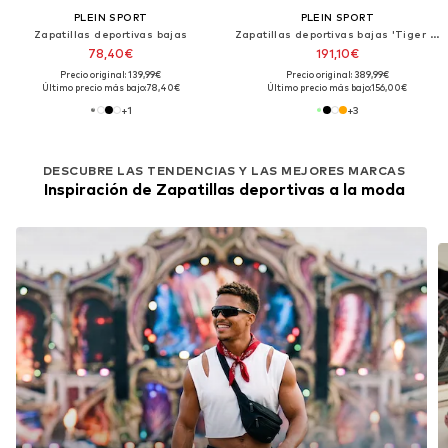
PLEIN SPORT
PLEIN SPORT
Zapatillas deportivas bajas
Zapatillas deportivas bajas 'Tiger Attack//Gen.x.04'
78,40€
191,10€
Precio original: 139,99€
Precio original: 389,99€
Último precio más bajo:
78,40€
Último precio más bajo:
156,00€
+
1
+
3
DESCUBRE LAS TENDENCIAS Y LAS MEJORES MARCAS
Inspiración de Zapatillas deportivas a la moda