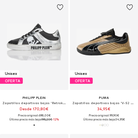
Unisex
Unisex
OFERTA
OFERTA
PHILIPP PLEIN
PUMA
Zapatillas deportivas bajas 'Retrokickz'
Zapatillas deportivas bajas 'V-S2 Goalgetter'
Desde 170,80€
34,95€
Precio original: 698,00€
Precio original: 99,90€
Último precio más bajo:
195,20€
-12%
Último precio más bajo:
34,95€