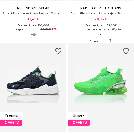
NIKE SPORTSWEAR
KARL LAGERFELD JEANS
Zapatillas deportivas bajas 'Gato LV8'
Zapatillas deportivas bajas 'Kandidate'
37,45€
90,72€
Precio original: 109,00€
Precio original: 189,00€
Último precio más bajo:
44,94€
-16%
Último precio más bajo:
90,72€
Premium
Unisex
OFERTA
OFERTA