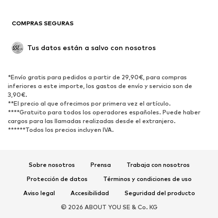
Reciclado
COMPRAS SEGURAS
ZAPATOS
Tus datos están a salvo con nosotros
Nuevo
Tendencia
Botas y botines
Zapatillas de deporte
*Envío gratis para pedidos a partir de 29,90€, para compras
Zapatos bajos
Zapatos deportivos
inferiores a este importe, los gastos de envío y servicio son de
Zapatos abiertos
Exclusivo
3,90€.
**El precio al que ofrecimos por primera vez el artículo.
****Gratuito para todos los operadores españoles. Puede haber
DEPORTE
cargos para las llamadas realizadas desde el extranjero.
******Todos los precios incluyen IVA.
Ropa deportiva
Disciplinas deportivas
Zapatos deportivos
Mochilas deportivas y bolsos
Complementos deportivos
Sobre nosotros
Prensa
Trabaja con nosotros
Protección de datos
Términos y condiciones de uso
COMPLEMENTOS
Aviso legal
Accesibilidad
Seguridad del producto
Nuevo
Gorras y gorros
© 2026 ABOUT YOU SE & Co. KG
Cinturones
Bolsos y mochilas