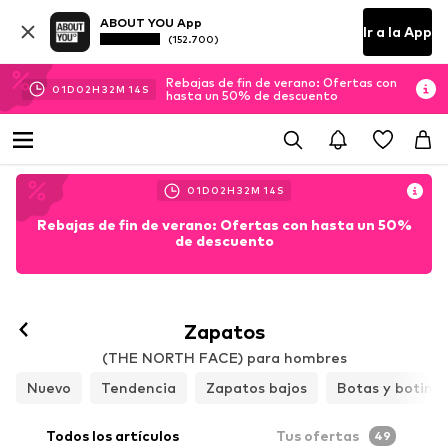
ABOUT YOU App
Ir a la App
(152.700)
Rebajas de fin de verano: Ofertas con
01
D
02
H
32
M
13
S
hasta un 50% de descuento
01
D
02
H
32
M
13
S
Rebajas de fin de verano: Ofertas con hasta un 50%
de descuento
Zapatos
(THE NORTH FACE) para hombres
Nuevo
Tendencia
Zapatos bajos
Botas y botine
Todos los artículos
Tus ofertas
49