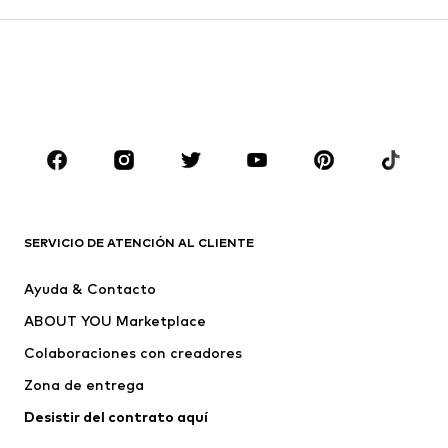
Pantalones
Camisas
Abrigos
Trajes y chaquetas
Ropa de baño
Tallas grandes
Zapatos
Deporte
Complementos
Premium
ROPA
Nuevo
Tendencia
Camisetas
Jeans
SERVICIO DE ATENCIÓN AL CLIENTE
Chaquetas
Sudaderas y sudaderas con
Ayuda & Contacto
capucha
ABOUT YOU Marketplace
Pantalones
Camisas
Ropa interior
Jerséis y cárdigans
Colaboraciones con creadores
Trajes y chaquetas
Abrigos
Zona de entrega
Ropa de baño
Tallas grandes
Desistir del contrato aquí 
Ocasiones
Exclusivo