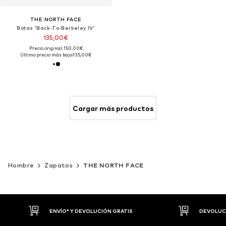
THE NORTH FACE
Botas 'Back-To-Berkeley IV'
135,00€
Precio original: 150,00€
Último precio más bajo:
135,00€
Cargar más productos
Hombre
Zapatos
THE NORTH FACE
DEVOLUCIONES HASTA 30 DÍAS
P