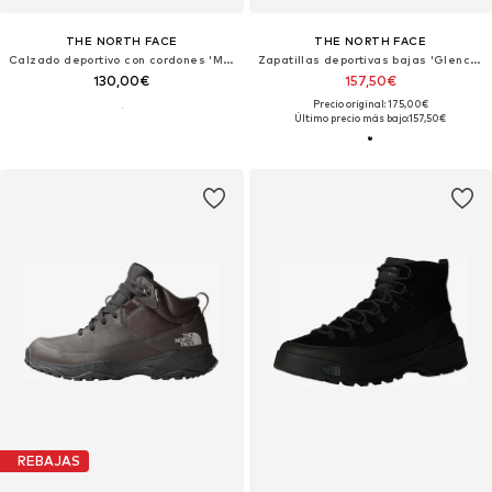
THE NORTH FACE
THE NORTH FACE
Calzado deportivo con cordones 'M ALTAMESA 300 V2'
Zapatillas deportivas bajas 'Glenclyffe'
130,00€
157,50€
Precio original: 175,00€
Último precio más bajo:
157,50€
REBAJAS