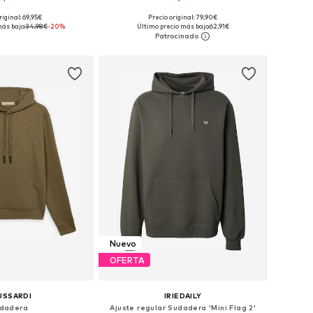
+
5
+
2
riginal: 69,95€
Precio original: 79,90€
nibles: S, M, L, XL
Tallas disponibles: S, M, L
ás bajo:
34,98€
-20%
Último precio más bajo:
62,91€
 a la cesta
Añadir a la cesta
Nuevo
OFERTA
USSARDI
IRIEDAILY
dadera
Ajuste regular Sudadera 'Mini Flag 2'