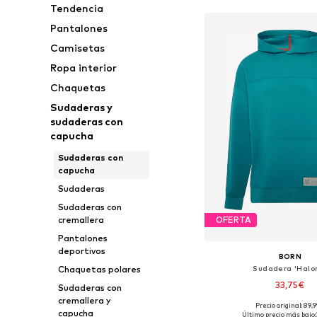
Tendencia
Pantalones
Camisetas
Ropa interior
Chaquetas
Sudaderas y
sudaderas con
capucha
Sudaderas con
capucha
Sudaderas
Sudaderas con
cremallera
OFERTA
Pantalones
deportivos
BORN
Sudadera 'Halo
Chaquetas polares
33,75€
Sudaderas con
cremallera y
Precio original: 89,
Tallas disponibles: S, 
capucha
Último precio más bajo: