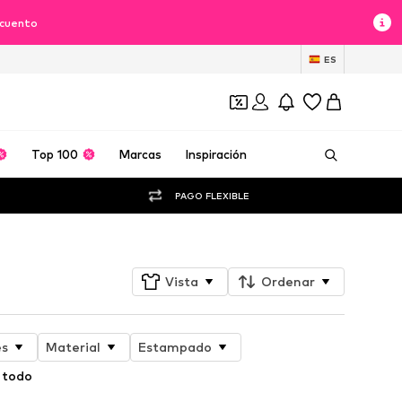
scuento
ES
Top 100
Marcas
Inspiración
PAGO FLEXIBLE
Vista
Ordenar
es
Material
Estampado
 todo