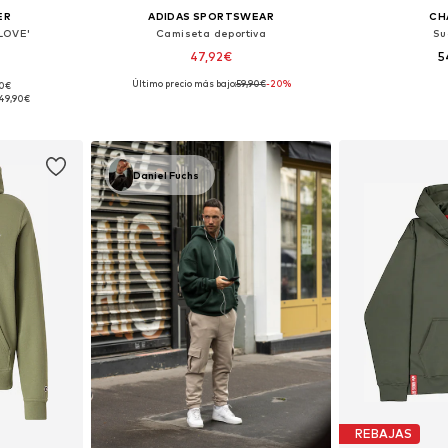
ER
ADIDAS SPORTSWEAR
CH
LOVE'
Camiseta deportiva
Su
47,92€
5
Último precio más bajo:
59,90€
-20%
90€
, M, L
Tallas disponibles: XS, S, M, L, XL
Tallas disponib
49,90€
esta
Añadir a la cesta
Añadir
Daniel Fuchs
REBAJAS