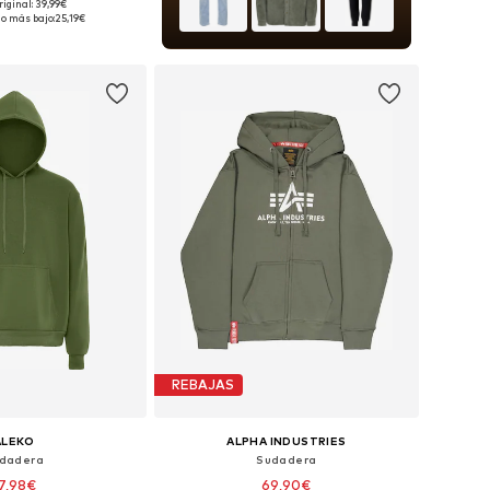
riginal: 39,99€
bles: XS, S, M, L, XL
io más bajo:
25,19€
 a la cesta
REBAJAS
ALEKO
ALPHA INDUSTRIES
dadera
Sudadera
7,98€
69,90€