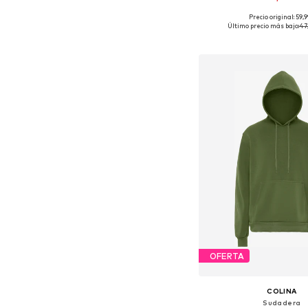
Precio original: 59,
Tallas disponibles: S, M,
Último precio más bajo:
47
Añadir a la c
OFERTA
COLINA
Sudadera