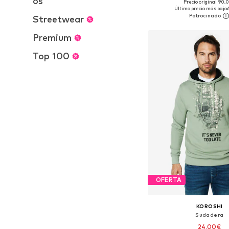
os
Precio original: 90,
Tallas disponibles: XS, S
Último precio más bajo:
Streetwear
Añadir a la c
Premium
Top 100
OFERTA
KOROSHI
Sudadera
24,00€