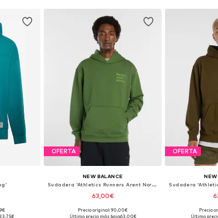
OFERTA
OFERTA
NEW BALANCE
NEW
ng'
Sudadera 'Athletics Runners Arent Normal'
63,00€
6
99€
Precio original: 90,00€
Precio o
M, L, XL
Tallas disponibles: XS, S, M, L, XL
Tallas disponi
33,75€
Último precio más bajo:
63,00€
Último preci