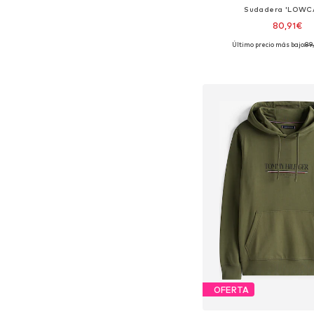
Sudadera 'LOWC
80,91€
Último precio más bajo:
89
Tallas disponibles: XS, S
Añadir a la c
OFERTA