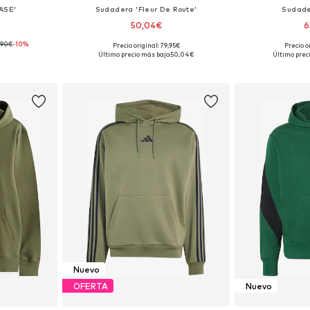
ASE'
Sudadera 'Fleur De Route'
Sudade
50,04€
6
,90€
-10%
Precio original: 79,95€
Precio o
, M, L, XL
Tallas disponibles: XS, S, M, L, XL, XXL
Tallas disponi
Último precio más bajo:
50,04€
Último prec
esta
Añadir a la cesta
Añadir
Nuevo
OFERTA
Nuevo