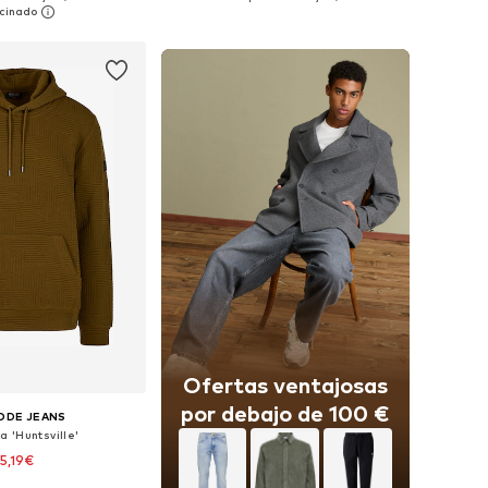
 a la cesta
Añadir a la cesta
Ofertas ventajosas
por debajo de 100 €
ODE JEANS
 'Huntsville'
5,19€