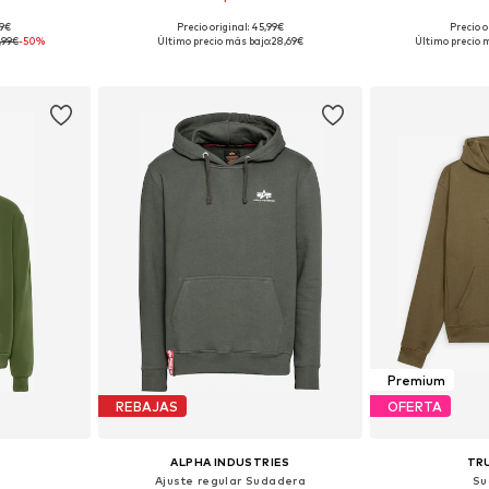
99€
Precio original: 45,99€
Precio o
 L, XL, XXL
Tallas disponibles: S, M, L
Tallas dispo
,99€
-50%
Último precio más bajo:
28,69€
Último precio m
esta
Añadir a la cesta
Añadir
Premium
REBAJAS
OFERTA
ALPHA INDUSTRIES
TR
Ajuste regular Sudadera
Su