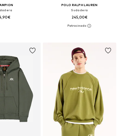
AMPION
POLO RALPH LAUREN
dadera
Sudadera
4,90€
245,00€
les: S, M, L, XL, XXL
Tallas disponibles: S, M, L, XL, XXL
 a la cesta
Añadir a la cesta