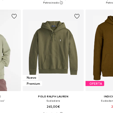
esta
Añadir a la cesta
Añadir
Nuevo
Premium
OFERTA
E
POLO RALPH LAUREN
INDIC
ics'
Sudadera
Sudadera
245,00€
2