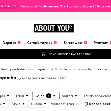
Rebajas de fin de verano: Ofertas con hasta un 50% de de
23
H
52
M
08
S
ABOUT
YOU
Deporte
Complementos
Streetwear
Premium
DEVOLUCIONES HASTA 30 DÍAS
deras y sudaderas con capucha
Sudaderas con capucha
verde
capucha
(verde) para hombres
533
jas
Talla
Color
Marca
Tallas especial
1
o
Style
Cuello
Menos filtros
Restablecer