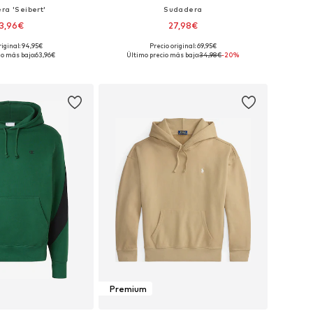
ra 'Seibert'
Sudadera
3,96€
27,98€
+
5
riginal: 94,95€
Precio original: 69,95€
bles: M, L, XL, XXL
Tallas disponibles: S, M, L, XL
io más bajo:
63,96€
Último precio más bajo:
34,98€
-20%
 a la cesta
Añadir a la cesta
Premium