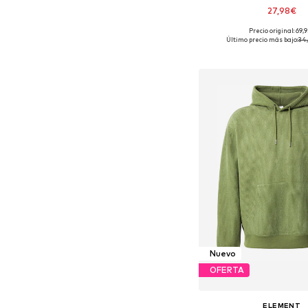
27,98€
+
4
Precio original: 69,
Tallas disponibles: S, 
Último precio más bajo:
34
Añadir a la c
Nuevo
OFERTA
ELEMENT