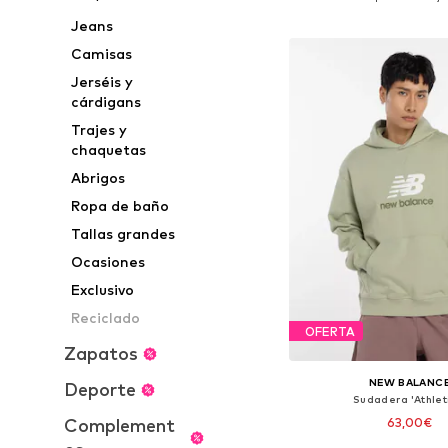
Añadir a la c
Jeans
Camisas
Jerséis y
cárdigans
Trajes y
chaquetas
Abrigos
Ropa de baño
Tallas grandes
Ocasiones
Exclusivo
Reciclado
OFERTA
Zapatos
NEW BALANC
Deporte
Sudadera 'Athlet
Complement
63,00€