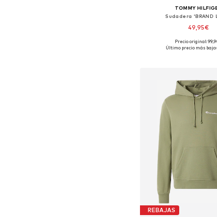
TOMMY HILFIG
Sudadera 'BRAND 
49,95€
Precio original: 99,
Tallas disponibles: S
Último precio más bajo:
Añadir a la c
REBAJAS