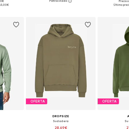
00€
Precio o
, M, L, XL
Tallas disponibles: S, M, L
Tallas disponi
63,00€
Último prec
esta
Añadir a la cesta
Añadir
OFERTA
OFERTA
DROPSIZE
Sudadera
Su
28,69€
2