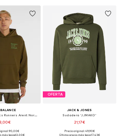
OFERTA
 BALANCE
JACK & JONES
Sudadera 'Athletics Runners Arent Normal'
Sudadera 'JJMAKO'
3,00€
21,17€
riginal: 90,00€
Precio original: 49,90€
bles: XS, S, M, L, XL
Tallas disponibles: S, M, L
o más bajo:
63,00€
Último precio más bajo:
17,43€