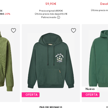
59,90€
Desd
+
2
Último precio m
95€
Precio original: 69,90€
M, L, XL
Tallas disponibles: XS, S, M, L, XL, XXL
Tallas disponible
,98€
-20%
Último precio más bajo:
49,41€
esta
Añadir a la cesta
Añadir
Nuevo
OFERTA
OFERTA
PAS DE MONACO
!