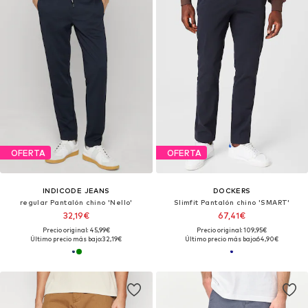
OFERTA
OFERTA
INDICODE JEANS
DOCKERS
regular Pantalón chino 'Nello'
Slimfit Pantalón chino 'SMART'
32,19€
67,41€
Precio original: 45,99€
Precio original: 109,95€
Último precio más bajo:
32,19€
Último precio más bajo:
64,90€