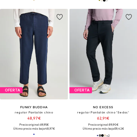
OFERTA
OFERTA
FUNKY BUDDHA
NO EXCESS
regular Pantalón chino
regular Pantalón chino 'Sedoc'
48,97€
62,91€
Precio original: 69,95€
Precio original: 89,90€
Último precio más bajo:
48,97€
Último precio más bajo:
59,42€
+
2