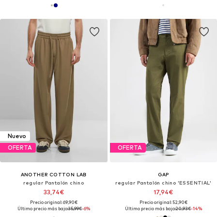
Nuevo
OFERTA
OFERTA
ANOTHER COTTON LAB
GAP
regular Pantalón chino
regular Pantalón chino 'ESSENTIAL'
33,74€
17,94€
Precio original: 69,90€
Precio original: 52,90€
Último precio más bajo:
35,99€
-6%
Último precio más bajo:
20,93€
-14%