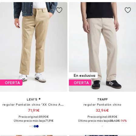
En exclusiva
OFERTA
OFERTA
LEVI'S ®
TRAPP
regular Pantalón chino 'XX Chino Authentic Relaxed'
regular Pantalón chino
71,91€
32,94€
Precio original: 89,90€
Precio original: 69,90€
Último precio más bajo:
71,91€
Último precio más bajo:
38,43€
-14%