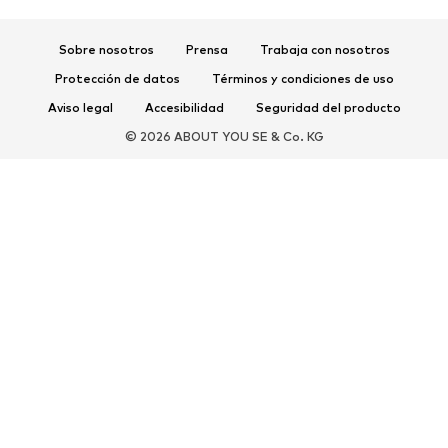
Zapatos deportivos
Mochilas deportivas y bolsos
Complementos deportivos
Sobre nosotros
Prensa
Trabaja con nosotros
Protección de datos
Términos y condiciones de uso
COMPLEMENTOS
Aviso legal
Accesibilidad
Seguridad del producto
Nuevo
Gorras y gorros
© 2026 ABOUT YOU SE & Co. KG
Cinturones
Bolsos y mochilas
Relojes
Joyería
Gafas de sol
Carteras y estuches
Corbatas y accesorios
Bufandas y pañuelos
Guantes
Accesorios para el hogar
Exclusivo
Reciclado
PREMIUM
Nuevo
Camisetas
Jeans
Chaquetas y abrigos
Sudaderas y sudaderas con
Pantalones