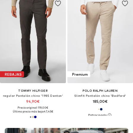
REBAJAS
Premium
TOMMY HILFIGER
POLO RALPH LAUREN
regular Pantalón chino '1985 Denton'
Slimfit Pantalón chino 'Bedford'
94,90€
185,00€
Precio original: 119,00€
Último precio más bajo:
47,45€