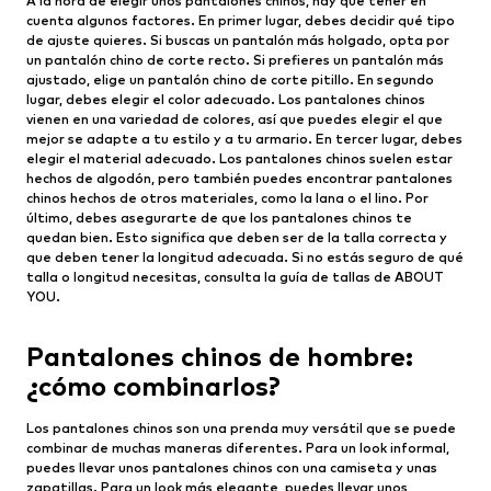
A la hora de elegir unos pantalones chinos, hay que tener en
cuenta algunos factores. En primer lugar, debes decidir qué tipo
de ajuste quieres. Si buscas un pantalón más holgado, opta por
un pantalón chino de corte recto. Si prefieres un pantalón más
ajustado, elige un pantalón chino de corte pitillo. En segundo
lugar, debes elegir el color adecuado. Los pantalones chinos
vienen en una variedad de colores, así que puedes elegir el que
mejor se adapte a tu estilo y a tu armario. En tercer lugar, debes
elegir el material adecuado. Los pantalones chinos suelen estar
hechos de algodón, pero también puedes encontrar pantalones
chinos hechos de otros materiales, como la lana o el lino. Por
último, debes asegurarte de que los pantalones chinos te
quedan bien. Esto significa que deben ser de la talla correcta y
que deben tener la longitud adecuada. Si no estás seguro de qué
talla o longitud necesitas, consulta la guía de tallas de ABOUT
YOU.
Pantalones chinos de hombre:
¿cómo combinarlos?
Los pantalones chinos son una prenda muy versátil que se puede
combinar de muchas maneras diferentes. Para un look informal,
puedes llevar unos pantalones chinos con una camiseta y unas
zapatillas. Para un look más elegante, puedes llevar unos