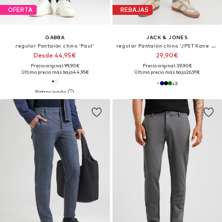
OFERTA
REBAJAS
GABBA
JACK & JONES
regular Pantalón chino 'Paul'
regular Pantalón chino 'JPSTKane Barret'
Desde 44,95€
29,90€
Precio original: 99,90€
Precio original: 39,90€
Último precio más bajo:
44,95€
Último precio más bajo:
26,91€
+
3