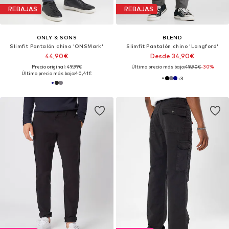
REBAJAS
REBAJAS
ONLY & SONS
BLEND
Slimfit Pantalón chino 'ONSMark'
Slimfit Pantalón chino 'Langford'
44,90€
Desde 34,90€
Precio original: 49,99€
Último precio más bajo:
49,90€
-30%
Último precio más bajo:
40,41€
+
3