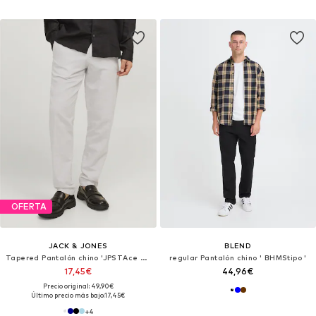
OFERTA
JACK & JONES
BLEND
Tapered Pantalón chino 'JPSTAce JJSummer'
regular Pantalón chino ' BHMStipo '
17,45€
44,96€
Precio original: 49,90€
Último precio más bajo:
17,45€
+
4