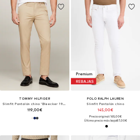
Premium
REBAJAS
TOMMY HILFIGER
POLO RALPH LAUREN
Slimfit Pantalón chino 'Bleecker 1985'
Slimfit Pantalón chino
119,00€
145,00€
Precio original: 165,00€
Último precio más bajo:
87,00€