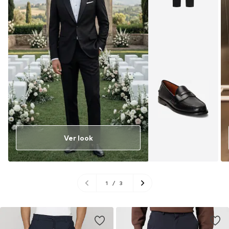
Ver look
1
/
3