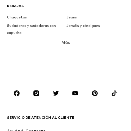
REBAJAS
Chaquetas
Jeans
Sudaderas y sudaderas con
Jerséis y cárdigans
capucha
Camisetas
Ropa interior
Más
Pantalones
Camisas
Abrigos
Trajes y chaquetas
Ropa de baño
Tallas grandes
Zapatos
Deporte
Complementos
Premium
ROPA
Nuevo
Tendencia
Camisetas
Jeans
SERVICIO DE ATENCIÓN AL CLIENTE
Chaquetas
Sudaderas y sudaderas con
Ayuda & Contacto