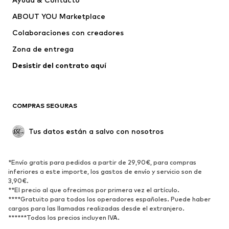
capucha
ABOUT YOU Marketplace
Pantalones
Camisas
Ropa interior
Jerséis y cárdigans
Colaboraciones con creadores
Trajes y chaquetas
Abrigos
Zona de entrega
Ropa de baño
Tallas grandes
Desistir del contrato aquí 
Ocasiones
Exclusivo
Reciclado
COMPRAS SEGURAS
ZAPATOS
Tus datos están a salvo con nosotros
Nuevo
Tendencia
Botas y botines
Zapatillas de deporte
*Envío gratis para pedidos a partir de 29,90€, para compras
Zapatos bajos
Zapatos deportivos
inferiores a este importe, los gastos de envío y servicio son de
Zapatos abiertos
Exclusivo
3,90€.
**El precio al que ofrecimos por primera vez el artículo.
****Gratuito para todos los operadores españoles. Puede haber
DEPORTE
cargos para las llamadas realizadas desde el extranjero.
******Todos los precios incluyen IVA.
Ropa deportiva
Disciplinas deportivas