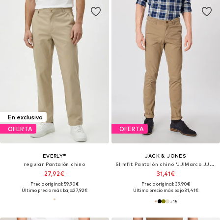
En exclusiva
OFERTA
OFERTA
EVERLY®
JACK & JONES
regular Pantalón chino
Slimfit Pantalón chino 'JJIMarco JJBowie'
27,92€
31,41€
Precio original: 59,90€
Precio original: 39,90€
Último precio más bajo:
27,92€
Último precio más bajo:
31,41€
+
15