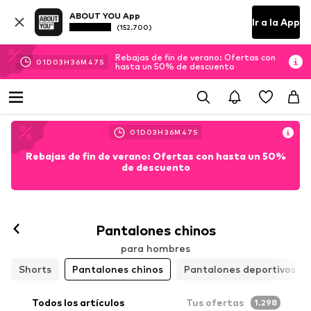
ABOUT YOU App
Ir a la App
(152.700)
Rebajas de fin de verano: Ofertas con
01
D
03
H
36
M
45
S
hasta un 50% de descuento
01
D
03
H
36
M
45
S
Rebajas de fin de verano: Ofertas con hasta un 50%
de descuento
Pantalones chinos
para hombres
Shorts
Pantalones chinos
Pantalones deportivos
Todos los artículos
Tus ofertas
1.298