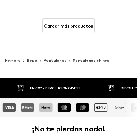
Cargar más productos
Hombre
Ropa
Pantalones
Pantalones chinos
DEVOLUCIONES HASTA 30 DÍAS
P
¡No te pierdas nada!