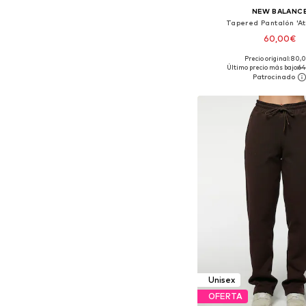
NEW BALANC
Tapered Pantalón 'At
60,00€
Precio original: 80,
Disponible en muchas
Último precio más bajo:
64
Añadir a la c
Unisex
OFERTA