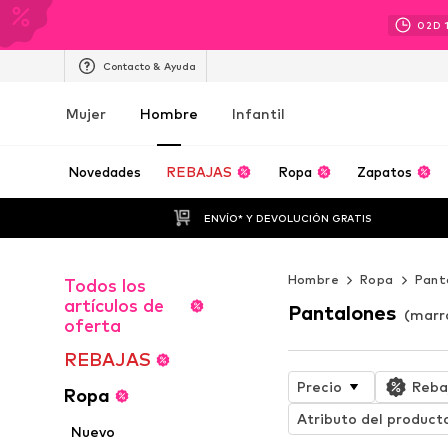
02
D
Contacto & Ayuda
Mujer
Hombre
Infantil
Novedades
REBAJAS
Ropa
Zapatos
ENVÍO* Y DEVOLUCIÓN GRATIS
Hombre
Ropa
Pant
Todos los
artículos de
Pantalones
(marr
oferta
REBAJAS
Precio
Reba
Ropa
Atributo del product
Nuevo