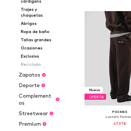
cárdigans
Añadir a la c
Trajes y
chaquetas
Abrigos
Ropa de baño
Tallas grandes
Ocasiones
Exclusivo
Reciclado
Zapatos
Deporte
Nuevo
Complement
OFERTA
os
POCKIES
Streetwear
Loosefit Pantal
Premium
47,97€