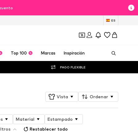
scuento
ES
Top 100
Marcas
Inspiración
PAGO FLEXIBLE
Vista
Ordenar
es
Material
Estampado
ltros
Restablecer todo