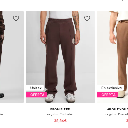
esta
Añadir a la cesta
Añadir
Unisex
En exclusiva
OFERTA
OFERTA
PROHIBITED
ABOUT YOU 
ón
regular Pantalón
regular Pantal
38,84€