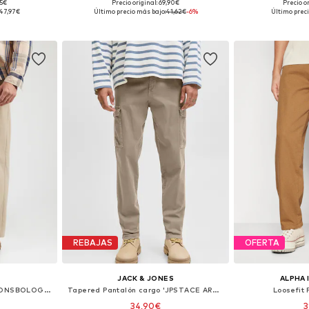
95€
Precio original: 69,90€
Precio o
 tallas
Tallas disponibles: 38, 40, 42, 44, 46, 48
Tallas disponib
47,97€
Último precio más bajo:
41,62€
-6%
Último preci
esta
Añadir a la cesta
Añadir
REBAJAS
OFERTA
S
JACK & JONES
ALPHA 
Loosefit Pantalón plisado 'ONSBOLOGNA'
Tapered Pantalón cargo 'JPSTACE ARTHUR'
Loosefit 
34,90€
3