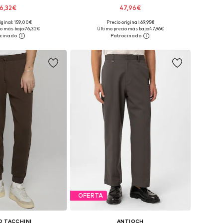
6,32€
47,96€
iginal: 159,00€
Precio original: 69,95€
en muchas tallas
Tallas disponibles: 30, 31, 32, 33, 34, 36
o más bajo:
76,32€
Último precio más bajo:
47,96€
 a la cesta
Añadir a la cesta
OFERTA
O TACCHINI
ANTIOCH