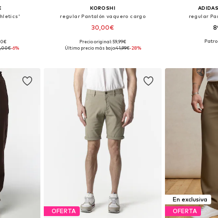
E
KOROSHI
ADIDAS
hletics'
regular Pantalón vaquero cargo
regular Pan
30,00€
8
00€
Precio original: 59,99€
 tallas
Tallas disponibles: 28, 30, 32, 34, 36, 38
Disponible 
,00€
-6%
Último precio más bajo:
41,99€
-28%
esta
Añadir a la cesta
Añadir
En exclusiva
OFERTA
OFERTA