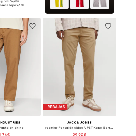
riginal: 74,90€
les: 46, 48-50, 50-52
o más bajo:
29,67€
 a la cesta
REBAJAS
INDUSTRIES
JACK & JONES
Pantalón chino
regular Pantalón chino 'JPSTKane Barret'
1,74€
29,90€