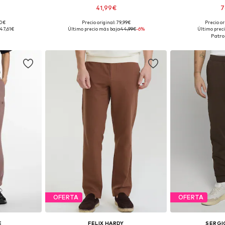
41,99€
7
90€
Precio original: 79,99€
Precio or
 tallas
Tallas disponibles: 31-32 x short, 33 x regular, 34 x regular, 35-36
Disponible 
47,61€
Último precio más bajo:
44,99€
-6%
Último preci
esta
Añadir a la cesta
Añadir
OFERTA
OFERTA
E
FELIX HARDY
SERGI