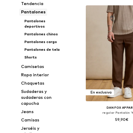
Tendencia
Pantalones
Pantalones
deportivos
Pantalones chinos
Pantalones cargo
Pantalones de tela
Shorts
Camisetas
Ropa interior
Chaquetas
Sudaderas y
En exclusiva
sudaderas con
capucha
DAN FOX APPAR
Jeans
regular Pantalón '
59,90€
Camisas
Jerséis y
Tallas disponibles: 33