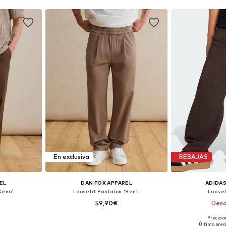
En exclusiva
REBAJAS
EL
DAN FOX APPAREL
ADIDAS
Keno'
Loosefit Pantalón 'Bent'
Loosef
59,90€
Desd
Precio o
, 34, 38
Disponible en muchas tallas
Disponible 
Último prec