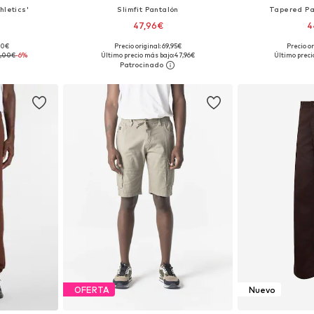
hletics'
Slimfit Pantalón
Tapered Pa
47,96€
4
00€
Precio original: 69,95€
Precio o
31-32, 33, 34
Tallas disponibles: 30, 31, 32, 33, 34, 36
Disponible 
,00€
-6%
Último precio más bajo:
47,96€
Último preci
esta
Añadir a la cesta
Añadir
OFERTA
Nuevo