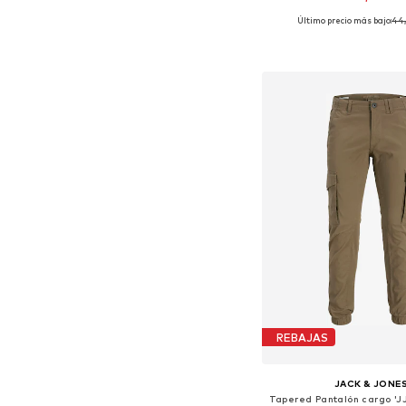
Último precio más bajo:
44
Tallas disponibles: 46, 48-50
Añadir a la c
REBAJAS
JACK & JONE