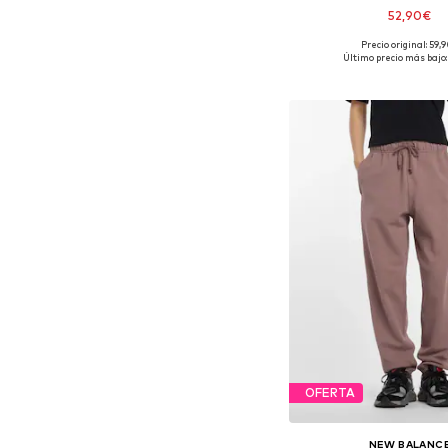
52,90€
+
12
Precio original: 59,
Disponible en muchas
Último precio más bajo:
Añadir a la c
OFERTA
NEW BALANC