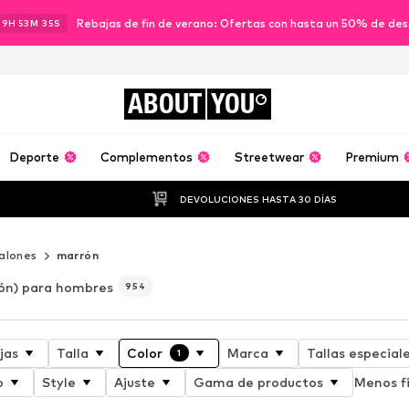
Rebajas de fin de verano: Ofertas con hasta un 50% de de
19
H
53
M
32
S
ABOUT
YOU
Deporte
Complementos
Streetwear
Premium
DEVOLUCIONES HASTA 30 DÍAS
alones
marrón
ón) para hombres
954
jas
Talla
Color
Marca
Tallas especial
1
o
Style
Ajuste
Gama de productos
Menos fi