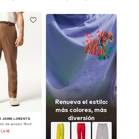
 a la cesta
Añadir a la cesta
Renueva el estilo:
más colores, más
diversión
X JAIME LORENTE
ón de pinzas 'Rico'
31,41€