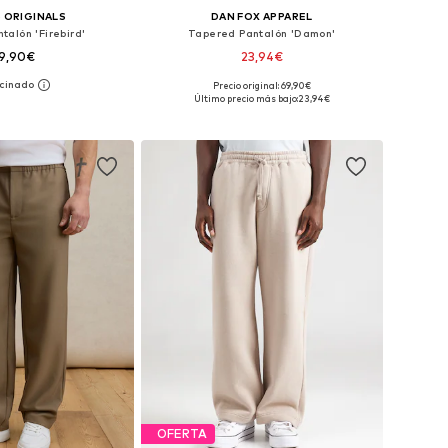
 ORIGINALS
DAN FOX APPAREL
talón 'Firebird'
Tapered Pantalón 'Damon'
9,90€
23,94€
Precio original: 69,90€
en muchas tallas
Disponible en muchas tallas
Último precio más bajo:
23,94€
 a la cesta
Añadir a la cesta
OFERTA