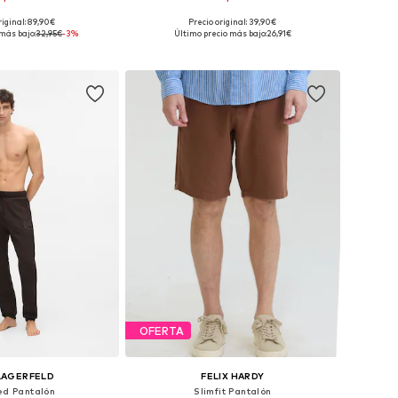
+
3
riginal: 89,90€
Precio original: 39,90€
: 30, 31, 32, 33, 34, 36
Disponible en muchas tallas
más bajo:
32,95€
-3%
Último precio más bajo:
26,91€
 a la cesta
Añadir a la cesta
OFERTA
LAGERFELD
FELIX HARDY
ed Pantalón
Slimfit Pantalón