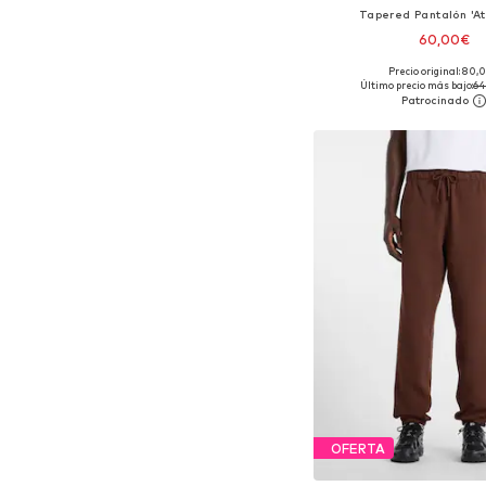
Tapered Pantalón 'At
60,00€
Precio original: 80,
Tallas disponibles: 29-30, 
Último precio más bajo:
64
Añadir a la c
OFERTA