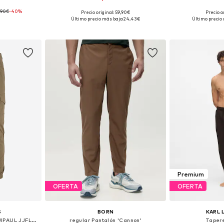
,90€
-40%
+
1
Precio original: 59,90€
Precio o
, 50-52, 52-54
Disponible en muchas tallas
Tallas disponibles
Último precio más bajo:
24,43€
Último precio 
esta
Añadir a la cesta
Añadir
Premium
OFERTA
OFERTA
S
BORN
KARL 
Tapered Pantalón cargo 'JJIPAUL JJFLAKE'
regular Pantalón 'Cannon'
Taper