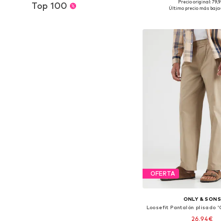
Precio original: 79,
Top 100
Disponible en muchas
Último precio más bajo:
Añadir a la c
OFERTA
ONLY & SON
26,94€