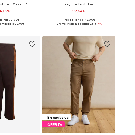
ntalón 'Cesena'
regular Pantalón
4,09€
59,64€
riginal: 70,00€
Precio original: 142,00€
en muchas tallas
Tallas disponibles: 31-32, 33, 34, 35-36
o más bajo:
44,09€
Último precio más bajo:
64,61€
-7%
 a la cesta
Añadir a la cesta
En exclusiva
OFERTA