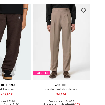
OFERTA
 ORIGINALS
ANTIOCH
it Pantalón
regular Pantalón plisado
e 21,90€
56,54€
riginal: 37,90€
Precio original: 124,00€
en muchas tallas
Tallas disponibles: 48-50, 50-52
io más bajo:
15,33€
Último precio más bajo:
70,68€
-20%