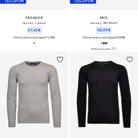
CUPÓN
CUPÓN
PEGADOR
MCS
Jersey 'Lenox'
Jersey 'MCMatt'
67,45€
98,99€
Último precio más bajo:
74,95€
Último precio más bajo:
109,99€