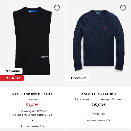
Premium
REBAJAS
Premium
KARL LAGERFELD JEANS
POLO RALPH LAUREN
Jersey
Ajuste regular Jersey 'Driver'
53,40€
215,00€
Precio original: 89,00€
+
9
Último precio más bajo:
42,72€