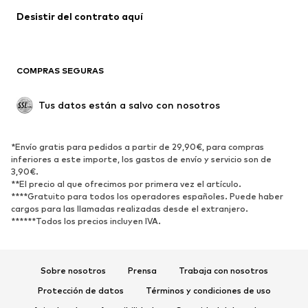
Ropa de baño
Tallas grandes
Desistir del contrato aquí 
Ocasiones
Exclusivo
Reciclado
COMPRAS SEGURAS
ZAPATOS
Tus datos están a salvo con nosotros
Nuevo
Tendencia
Botas y botines
Zapatillas de deporte
*Envío gratis para pedidos a partir de 29,90€, para compras
Zapatos bajos
Zapatos deportivos
inferiores a este importe, los gastos de envío y servicio son de
Zapatos abiertos
Exclusivo
3,90€.
**El precio al que ofrecimos por primera vez el artículo.
****Gratuito para todos los operadores españoles. Puede haber
DEPORTE
cargos para las llamadas realizadas desde el extranjero.
******Todos los precios incluyen IVA.
Ropa deportiva
Disciplinas deportivas
Zapatos deportivos
Mochilas deportivas y bolsos
Complementos deportivos
Sobre nosotros
Prensa
Trabaja con nosotros
Protección de datos
Términos y condiciones de uso
COMPLEMENTOS