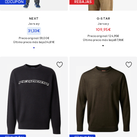
CUPÓN
REBAJAS
NEXT
G-STAR
Jersey
Jersey
109,95€
31,33€
Precio original: 124,95€
Precio original: 59,00€
Último precio más bajo:
87,96€
Último precio más bajo:
34,81€