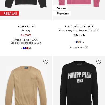
Nuevo
REBAJAS
Premium
TOM TAILOR
POLO RALPH LAUREN
Jersey
Ajuste regular Jersey 'DRIVER'
44,90€
215,00€
Precio original: 49,90€
+
9
Último precio más bajo:
35,91€
+
2