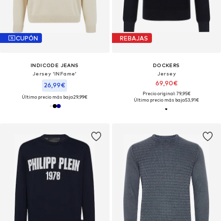
CUPÓN
REBAJAS
INDICODE JEANS
DOCKERS
Jersey 'INFame'
Jersey
69,90€
26,99€
Precio original: 79,95€
Último precio más bajo:
29,99€
Último precio más bajo:
53,91€