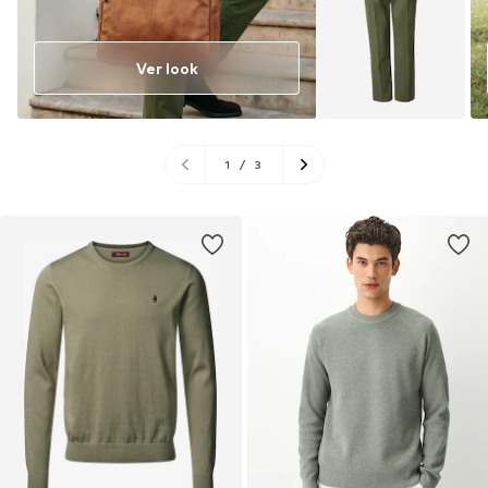
Ver look
1
/
3