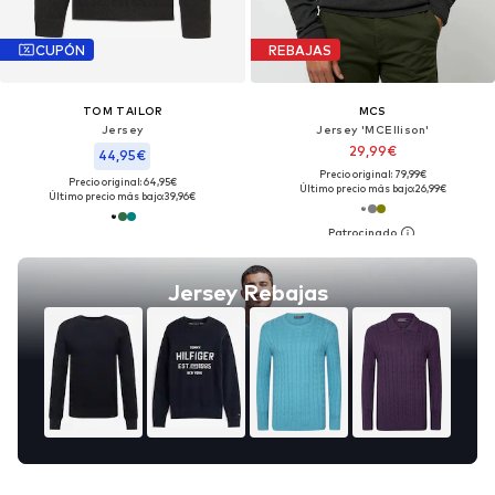
CUPÓN
REBAJAS
TOM TAILOR
MCS
Jersey
Jersey 'MCEllison'
29,99€
44,95€
Precio original: 79,99€
Precio original: 64,95€
Último precio más bajo:
26,99€
Último precio más bajo:
39,96€
Jersey Rebajas