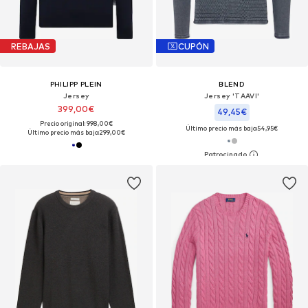
REBAJAS
CUPÓN
PHILIPP PLEIN
BLEND
Jersey
Jersey 'TAAVI'
399,00€
49,45€
Precio original: 998,00€
Último precio más bajo:
54,95€
Último precio más bajo:
299,00€