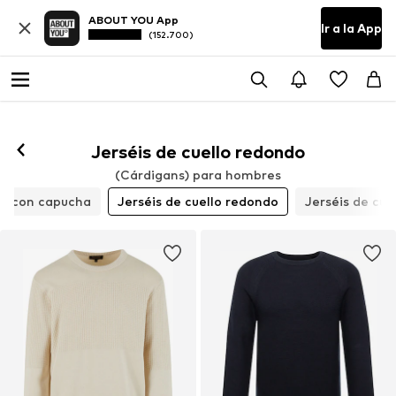
ABOUT YOU App
Ir a la App
(152.700)
Jerséis de cuello redondo
(Cárdigans) para hombres
is con capucha
Jerséis de cuello redondo
Jerséis de cuel