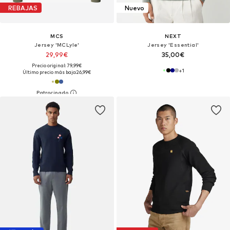
REBAJAS
Nuevo
MCS
NEXT
Jersey 'MCLyle'
Jersey 'Essential'
29,99€
35,00€
Precio original: 79,99€
+
1
Último precio más bajo:
26,99€