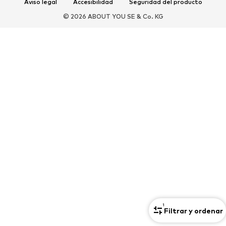
Aviso legal
Accesibilidad
Seguridad del producto
Nuevo
Gorras y gorros
© 2026 ABOUT YOU SE & Co. KG
Cinturones
Bolsos y mochilas
Relojes
Joyería
Gafas de sol
Carteras y estuches
Corbatas y accesorios
Bufandas y pañuelos
Guantes
Accesorios para el hogar
Exclusivo
Reciclado
PREMIUM
Nuevo
Camisetas
Jeans
Chaquetas y abrigos
Sudaderas y sudaderas con
Pantalones
capucha
Camisas
Ropa interior y de baño
1
Filtrar y ordenar
Punto
Trajes y chaquetas