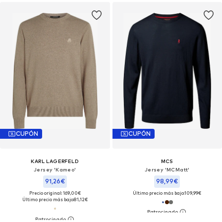
CUPÓN
CUPÓN
KARL LAGERFELD
MCS
Jersey 'Kameo'
Jersey 'MCMatt'
91,26€
98,99€
Precio original: 169,00€
Último precio más bajo:
109,99€
Último precio más bajo:
81,12€