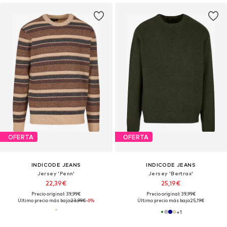
OFERTA
OFERTA
INDICODE JEANS
INDICODE JEANS
Jersey 'Penn'
Jersey 'Bertrax'
22,39€
25,19€
Precio original: 39,99€
Precio original: 39,99€
Último precio más bajo:
23,99€
-6%
Último precio más bajo:
25,19€
+
1