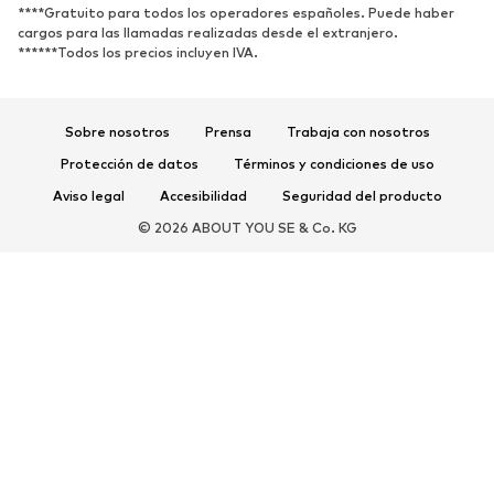
****Gratuito para todos los operadores españoles. Puede haber
DEPORTE
cargos para las llamadas realizadas desde el extranjero.
******Todos los precios incluyen IVA.
Ropa deportiva
Disciplinas deportivas
Zapatos deportivos
Mochilas deportivas y bolsos
Complementos deportivos
Sobre nosotros
Prensa
Trabaja con nosotros
Protección de datos
Términos y condiciones de uso
COMPLEMENTOS
Aviso legal
Accesibilidad
Seguridad del producto
Nuevo
Gorras y gorros
© 2026 ABOUT YOU SE & Co. KG
Cinturones
Bolsos y mochilas
Relojes
Joyería
Gafas de sol
Carteras y estuches
Corbatas y accesorios
Bufandas y pañuelos
Guantes
Accesorios para el hogar
Exclusivo
Reciclado
PREMIUM