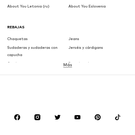
About You Letonia (ru)
About You Eslovenia
REBAJAS
Chaquetas
Jeans
Sudaderas y sudaderas con
Jerséis y cárdigans
capucha
Camisetas
Ropa interior
Más
Pantalones
Camisas
Abrigos
Trajes y chaquetas
Ropa de baño
Tallas grandes
Zapatos
Deporte
Complementos
Premium
ROPA
Nuevo
Tendencia