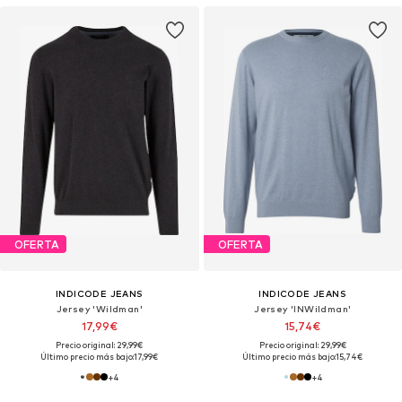
OFERTA
OFERTA
INDICODE JEANS
INDICODE JEANS
Jersey 'Wildman'
Jersey 'INWildman'
17,99€
15,74€
Precio original: 29,99€
Precio original: 29,99€
Último precio más bajo:
17,99€
Último precio más bajo:
15,74€
+
4
+
4