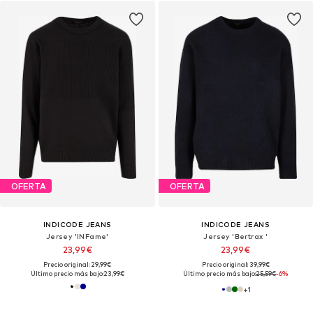
OFERTA
OFERTA
INDICODE JEANS
INDICODE JEANS
Jersey 'INFame'
Jersey 'Bertrax '
23,99€
23,99€
Precio original: 29,99€
Precio original: 39,99€
Último precio más bajo:
23,99€
Último precio más bajo:
25,59€
-6%
+
1