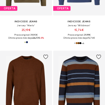
OFERTA
OFERTA
INDICODE JEANS
INDICODE JEANS
Jersey 'Niels'
Jersey 'Wildman'
25,19€
15,74€
Precio original: 39,90€
Precio original: 29,99€
Último precio más bajo:
26,77€
-6%
Último precio más bajo:
15,74€
+
4