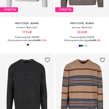
OFERTA
OFERTA
INDICODE JEANS
INDICODE JEANS
Jersey 'Belinski'
Jersey 'Bertrax'
17,94€
23,62€
Precio original: 49,90€
Precio original: 39,90€
Último precio más bajo:
20,93€
-14%
Último precio más bajo:
25,19€
-6%
+
1