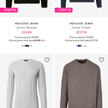
OFERTA
OFERTA
INDICODE JEANS
INDICODE JEANS
Jersey 'Bertrax'
Jersey 'Trevin'
23,62€
25,07€
Precio original: 39,90€
Precio original: 39,90€
Último precio más bajo:
25,19€
-6%
Último precio más bajo:
25,07€
+
1
+
2