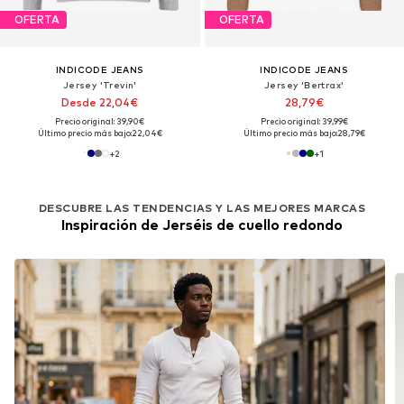
OFERTA
OFERTA
INDICODE JEANS
INDICODE JEANS
Jersey 'Trevin'
Jersey 'Bertrax'
Desde 22,04€
28,79€
Precio original: 39,90€
Precio original: 39,99€
Último precio más bajo:
22,04€
Último precio más bajo:
28,79€
+
2
+
1
DESCUBRE LAS TENDENCIAS Y LAS MEJORES MARCAS
Inspiración de Jerséis de cuello redondo