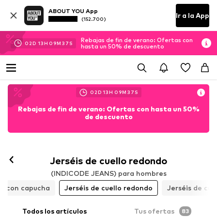
ABOUT YOU App
Ir a la App
(152.700)
Rebajas de fin de verano: Ofertas con
02
D
13
H
09
M
35
S
hasta un 50% de descuento
02
D
13
H
09
M
35
S
Rebajas de fin de verano: Ofertas con hasta un 50%
de descuento
Jerséis de cuello redondo
(INDICODE JEANS) para hombres
is con capucha
Jerséis de cuello redondo
Jerséis de cuel
Todos los artículos
Tus ofertas
83