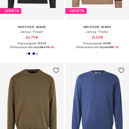
OFERTA
OFERTA
INDICODE JEANS
INDICODE JEANS
Jersey 'Trevin'
Jersey 'Trallo'
26,79€
25,59€
Precio original: 39,90€
Precio original: 39,99€
Último precio más bajo:
28,47€
-6%
Último precio más bajo:
27,19€
-5%
+
2