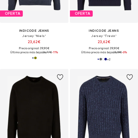
OFERTA
OFERTA
INDICODE JEANS
INDICODE JEANS
Jersey 'Niels'
Jersey 'Trevin'
23,62€
23,62€
Precio original: 39,90€
Precio original: 39,90€
Último precio más bajo:
26,77€
-11%
Último precio más bajo:
25,19€
-6%
+
2