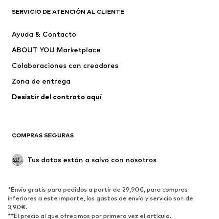
Camisetas
Jeans
SERVICIO DE ATENCIÓN AL CLIENTE
Chaquetas
Sudaderas y sudaderas con
Ayuda & Contacto
capucha
ABOUT YOU Marketplace
Pantalones
Camisas
Ropa interior
Jerséis y cárdigans
Colaboraciones con creadores
Trajes y chaquetas
Abrigos
Zona de entrega
Ropa de baño
Tallas grandes
Desistir del contrato aquí 
Ocasiones
Exclusivo
Reciclado
COMPRAS SEGURAS
ZAPATOS
Tus datos están a salvo con nosotros
Nuevo
Tendencia
Botas y botines
Zapatillas de deporte
*Envío gratis para pedidos a partir de 29,90€, para compras
Zapatos bajos
Zapatos deportivos
inferiores a este importe, los gastos de envío y servicio son de
Zapatos abiertos
Exclusivo
3,90€.
**El precio al que ofrecimos por primera vez el artículo.