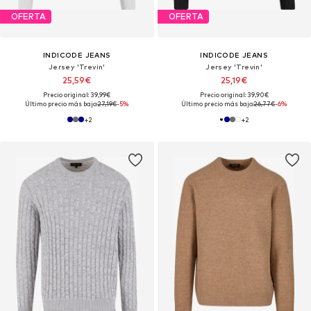
OFERTA
OFERTA
INDICODE JEANS
INDICODE JEANS
Jersey 'Trevin'
Jersey 'Trevin'
25,59€
25,19€
Precio original: 39,99€
Precio original: 39,90€
Último precio más bajo:
27,19€
-5%
Último precio más bajo:
26,77€
-6%
+
2
+
2