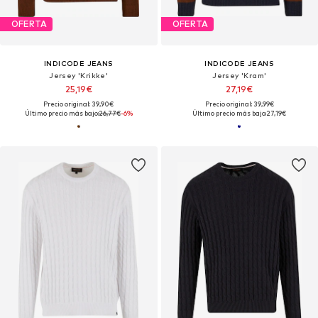
OFERTA
OFERTA
INDICODE JEANS
INDICODE JEANS
Jersey 'Krikke'
Jersey 'Kram'
25,19€
27,19€
Precio original: 39,90€
Precio original: 39,99€
Último precio más bajo:
26,77€
-6%
Último precio más bajo:
27,19€