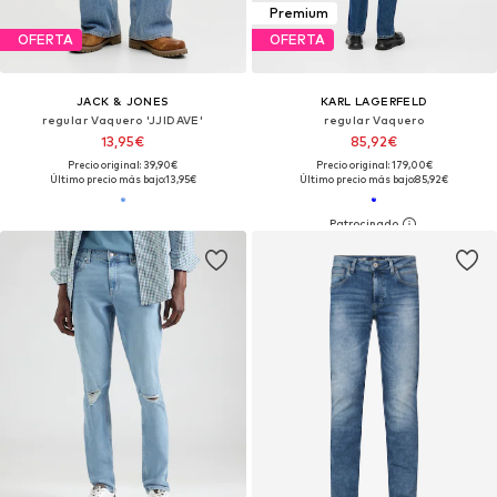
Premium
OFERTA
OFERTA
JACK & JONES
KARL LAGERFELD
regular Vaquero 'JJIDAVE'
regular Vaquero
13,95€
85,92€
Precio original: 39,90€
Precio original: 179,00€
Último precio más bajo:
13,95€
Último precio más bajo:
85,92€