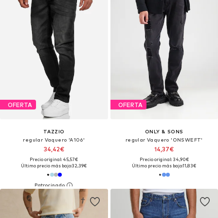
OFERTA
OFERTA
TAZZIO
ONLY & SONS
regular Vaquero 'A106'
regular Vaquero 'ONSWEFT'
34,42€
14,37€
Precio original: 45,57€
Precio original: 34,90€
Último precio más bajo:
32,39€
Último precio más bajo:
11,83€