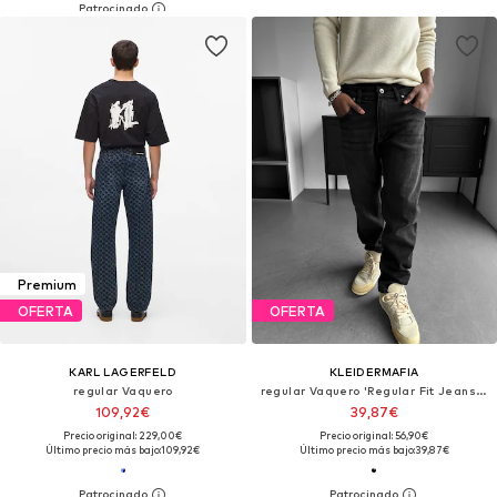
Premium
OFERTA
OFERTA
KARL LAGERFELD
KLEIDERMAFIA
regular Vaquero
regular Vaquero 'Regular Fit Jeans - Black'
109,92€
39,87€
Precio original: 229,00€
Precio original: 56,90€
Último precio más bajo:
109,92€
Último precio más bajo:
39,87€