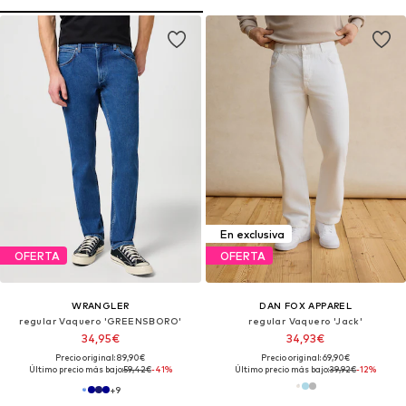
En exclusiva
OFERTA
OFERTA
WRANGLER
DAN FOX APPAREL
regular Vaquero 'GREENSBORO'
regular Vaquero 'Jack'
34,95€
34,93€
Precio original: 89,90€
Precio original: 69,90€
Último precio más bajo:
59,42€
-41%
Último precio más bajo:
39,92€
-12%
+
9