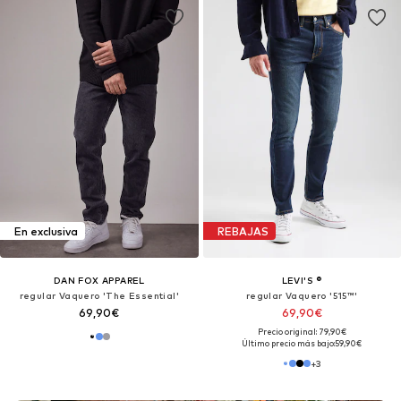
En exclusiva
REBAJAS
DAN FOX APPAREL
LEVI'S ®
regular Vaquero 'The Essential'
regular Vaquero '515™'
69,90€
69,90€
Precio original: 79,90€
Último precio más bajo:
59,90€
+
3