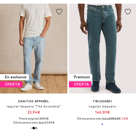
En exclusiva
Premium
OFERTA
OFERTA
DAN FOX APPAREL
TRUSSARDI
regular Vaquero 'The Essential'
regular Vaquero
23,94€
146,30€
Precio original: 69,90€
Último precio más bajo:
209,00€
-30%
Último precio más bajo:
23,94€