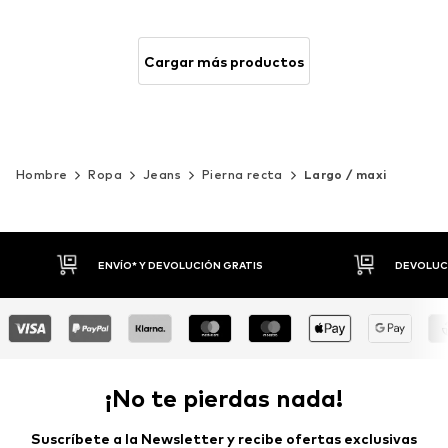
Cargar más productos
Hombre
Ropa
Jeans
Pierna recta
Largo / maxi
DEVOLUCIONES HASTA 30 DÍAS
P
¡No te pierdas nada!
Suscríbete a la Newsletter y recibe ofertas exclusivas