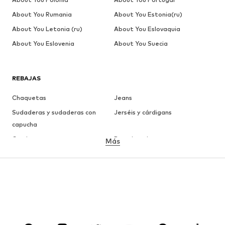
About You Rumania
About You Estonia(ru)
About You Letonia (ru)
About You Eslovaquia
About You Eslovenia
About You Suecia
REBAJAS
Chaquetas
Jeans
Sudaderas y sudaderas con
Jerséis y cárdigans
capucha
Camisetas
Ropa interior
Más
Pantalones
Camisas
Abrigos
Trajes y chaquetas
Ropa de baño
Tallas grandes
Zapatos
Deporte
Complementos
Premium