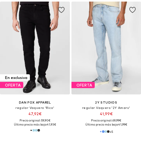
En exclusiva
OFERTA
OFERTA
DAN FOX APPAREL
2Y STUDIOS
regular Vaquero 'Rico'
regular Vaquero '2Y Amaru'
47,92€
41,99€
Precio original: 59,90€
Precio original: 69,99€
Último precio más bajo:
41,93€
Último precio más bajo:
41,99€
+
5