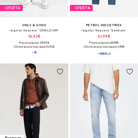
OFERTA
OFERTA
ONLY & SONS
PETROL INDUSTRIES
regular Vaquero 'ONSLOOM'
regular Vaquero 'Seaham'
16,92€
41,99€
Precio original: 39,90€
Precio original: 69,99€
Último precio más bajo:
13,93€
Último precio más bajo:
41,99€
+
5
Premium