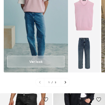
Ver look
1
/
3