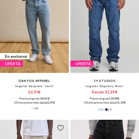
En exclusiva
OFERTA
OFERTA
DAN FOX APPAREL
2Y STUDIOS
regular Vaquero 'Jack'
regular Vaquero 'Arun'
62,91€
Desde 32,39€
Precio original: 69,90€
Precio original: 59,99€
Último precio más bajo:
62,91€
Último precio más bajo:
32,39€
+
7