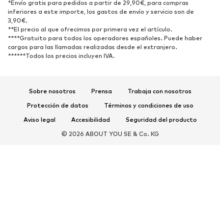
*Envío gratis para pedidos a partir de 29,90€, para compras
Zapatos bajos
Zapatos deportivos
inferiores a este importe, los gastos de envío y servicio son de
Zapatos abiertos
Exclusivo
3,90€.
**El precio al que ofrecimos por primera vez el artículo.
****Gratuito para todos los operadores españoles. Puede haber
DEPORTE
cargos para las llamadas realizadas desde el extranjero.
******Todos los precios incluyen IVA.
Ropa deportiva
Disciplinas deportivas
Zapatos deportivos
Mochilas deportivas y bolsos
Complementos deportivos
Sobre nosotros
Prensa
Trabaja con nosotros
Protección de datos
Términos y condiciones de uso
COMPLEMENTOS
Aviso legal
Accesibilidad
Seguridad del producto
Nuevo
Gorras y gorros
© 2026 ABOUT YOU SE & Co. KG
Cinturones
Bolsos y mochilas
Relojes
Joyería
Gafas de sol
Carteras y estuches
Corbatas y accesorios
Bufandas y pañuelos
Guantes
Accesorios para el hogar
Exclusivo
Reciclado