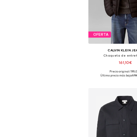
OFERTA
CALVIN KLEIN J
Chaqueta de entre
161,10€
Precio original: 199
Tallas disponibles: XS, S, 
Último precio más bajo:
179
Añadir a la c