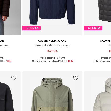
OFERTA
OFERTA
EANS
CALVIN KLEIN JEANS
CALVIN 
tiempo
Chaqueta de entretiempo
C
152,10€
1
,00€
Precio original: 189,00€
Precio or
M, L, XL, XXL
Tallas disponibles: XS, S, M, L, XL
Tallas dispo
,00€
-10%
Último precio más bajo:
169,00€
-10%
Último precio m
esta
Añadir a la cesta
Añadir