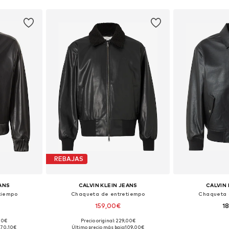
REBAJAS
EANS
CALVIN KLEIN JEANS
CALVIN 
tiempo
Chaqueta de entretiempo
Chaqueta 
159,00€
1
,00€
Precio original: 229,00€
, M, L, XL
Tallas disponibles: S, M, L, XL
Tallas disp
170,10€
Último precio más bajo:
109,00€