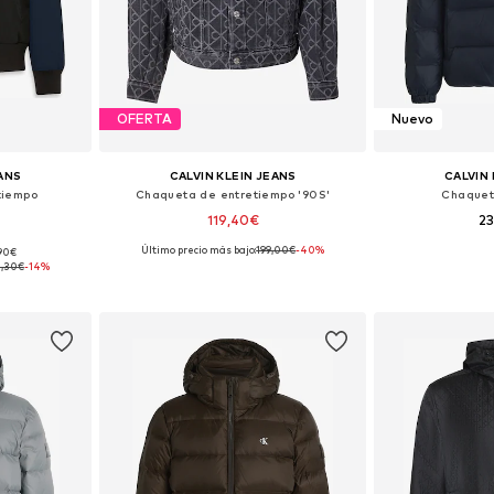
OFERTA
Nuevo
EANS
CALVIN KLEIN JEANS
CALVIN 
tiempo
Chaqueta de entretiempo '90S'
Chaquet
119,40€
2
Último precio más bajo:
199,00€
-40%
,90€
M, L, XL
Tallas disponibles: XS, S, M, L, XL, XXL
Tallas disponible
,30€
-14%
esta
Añadir a la cesta
Añadir