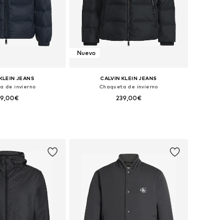
Nuevo
KLEIN JEANS
CALVIN KLEIN JEANS
a de invierno
Chaqueta de invierno
39,00€
239,00€
+
1
s: XS, S, M, L, XL, XXL
Tallas disponibles: XS, S, M, L, XL, XXL
 a la cesta
Añadir a la cesta