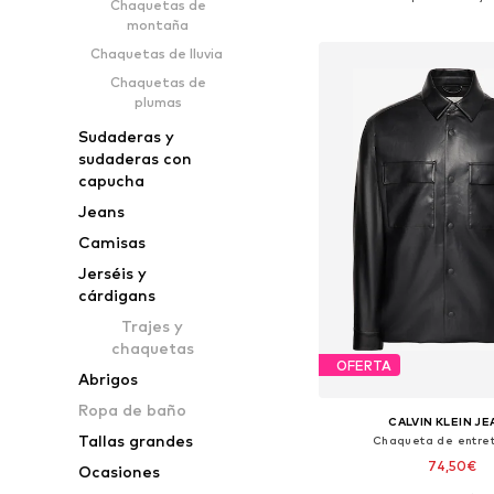
Chaquetas de
Añadir a la c
montaña
Chaquetas de lluvia
Chaquetas de
plumas
Sudaderas y
sudaderas con
capucha
Jeans
Camisas
Jerséis y
cárdigans
Trajes y
chaquetas
OFERTA
Abrigos
Ropa de baño
CALVIN KLEIN J
Tallas grandes
Chaqueta de entre
74,50€
Ocasiones