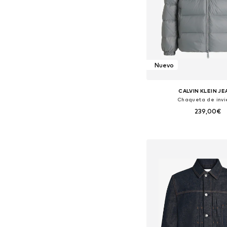
Nuevo
CALVIN KLEIN J
Chaqueta de invi
239,00€
+
1
Tallas disponibles: XS, S, 
Añadir a la c