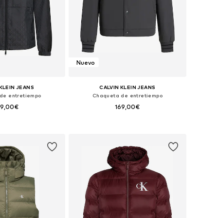
Nuevo
KLEIN JEANS
CALVIN KLEIN JEANS
de entretiempo
Chaqueta de entretiempo
69,00€
169,00€
s: XS, S, M, L, XL, XXL
Tallas disponibles: S, M, L, XL, XXL
 a la cesta
Añadir a la cesta