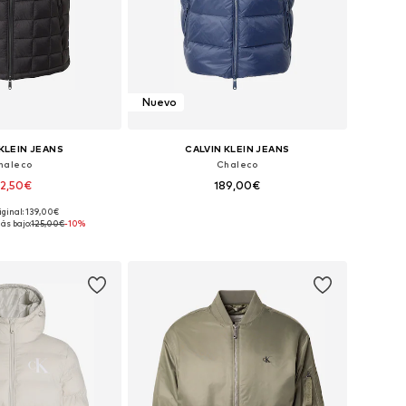
Nuevo
KLEIN JEANS
CALVIN KLEIN JEANS
haleco
Chaleco
12,50€
189,00€
iginal: 139,00€
nibles: S, M, L, XL
Tallas disponibles: XS, S, M, L, XL, XXL
ás bajo:
125,00€
-10%
 a la cesta
Añadir a la cesta