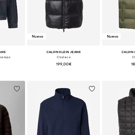
Nuevo
Nuevo
EANS
CALVIN KLEIN JEANS
CALVIN 
tiempo
Chaleco
C
199,00€
1
 L, XL, XXL
Tallas disponibles: XS, S, M, L, XL, XXL
Tallas disponib
esta
Añadir a la cesta
Añadir