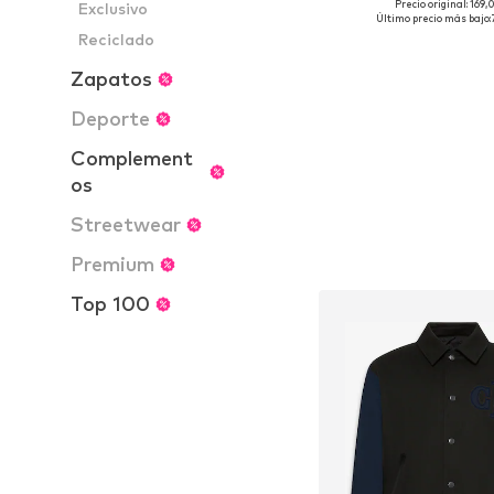
Precio original: 169
Exclusivo
Tallas disponibles:
Último precio más bajo:
Reciclado
Añadir a la c
Zapatos
Deporte
Complement
os
Streetwear
Premium
Top 100