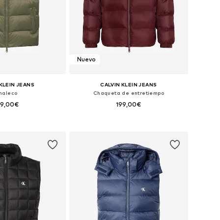
Nuevo
KLEIN JEANS
CALVIN KLEIN JEANS
haleco
Chaqueta de entretiempo
89,00€
199,00€
+
1
les: S, M, L, XL, XXL
Tallas disponibles: S, M, L, XL, XXL
 a la cesta
Añadir a la cesta