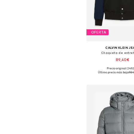
OFERTA
CALVIN KLEIN J
Chaqueta de entre
89,40€
Precio original: 249
Tallas disponibles: S, 
Último precio más bajo:
104
Añadir a la c