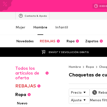
03
D
Contacto & Ayuda
Mujer
Hombre
Infantil
Novedades
REBAJAS
Ropa
Zapatos
ENVÍO* Y DEVOLUCIÓN GRATIS
Hombre
Ropa
Chaq
Todos los
artículos de
Chaquetas de c
oferta
REBAJAS
Precio
Reba
Ropa
Ajuste
Menos filt
Nuevo