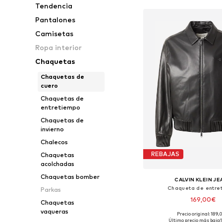
Tendencia
Pantalones
Camisetas
Ropa interior
Chaquetas
Chaquetas de
cuero
Chaquetas de
entretiempo
Chaquetas de
invierno
Chalecos
REBAJAS
Chaquetas
acolchadas
Chaquetas bomber
CALVIN KLEIN J
Chaqueta de entre
Parkas
169,00€
Chaquetas
vaqueras
Precio original: 189
Tallas disponibles: XS, S
Último precio más bajo: