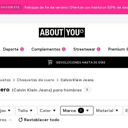
Rebajas de fin de verano: Ofertas con hasta un 50% de de
00
H
20
M
29
S
ABOUT
YOU
Deporte
Complementos
Streetwear
Premium
DEVOLUCIONES HASTA 30 DÍAS
uetas
Chaquetas de cuero
Calvin Klein Jeans
uero
(Calvin Klein Jeans) para hombres
5
jas
Talla
Color
Marca
Material
E
1
ros
Restablecer todo