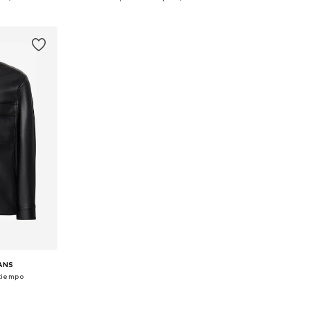
esta
Añadir a la cesta
Añadir
EANS
tiempo