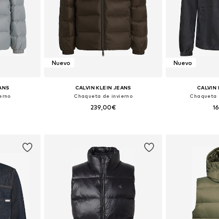
Nuevo
Nuevo
EANS
CALVIN KLEIN JEANS
CALVIN 
erno
Chaqueta de invierno
Chaqueta 
239,00€
1
+
1
M, L, XL, XXL
Tallas disponibles: S, M, L, XL, XXL
Tallas disponible
esta
Añadir a la cesta
Añadir