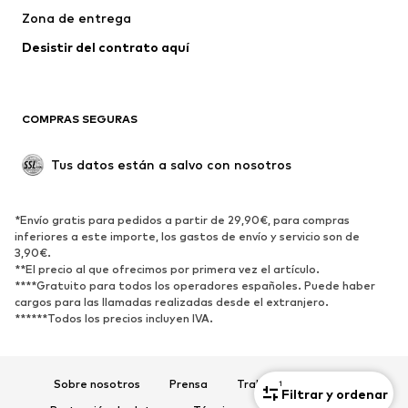
Trajes y chaquetas
Abrigos
Zona de entrega
Ropa de baño
Tallas grandes
Desistir del contrato aquí 
Ocasiones
Exclusivo
Reciclado
COMPRAS SEGURAS
ZAPATOS
Tus datos están a salvo con nosotros
Nuevo
Tendencia
Botas y botines
Zapatillas de deporte
*Envío gratis para pedidos a partir de 29,90€, para compras
Zapatos bajos
Zapatos deportivos
inferiores a este importe, los gastos de envío y servicio son de
Zapatos abiertos
Exclusivo
3,90€.
**El precio al que ofrecimos por primera vez el artículo.
****Gratuito para todos los operadores españoles. Puede haber
DEPORTE
cargos para las llamadas realizadas desde el extranjero.
******Todos los precios incluyen IVA.
Ropa deportiva
Disciplinas deportivas
Zapatos deportivos
Mochilas deportivas y bolsos
Complementos deportivos
Sobre nosotros
Prensa
Trabaja con nosotros
1
Filtrar y ordenar