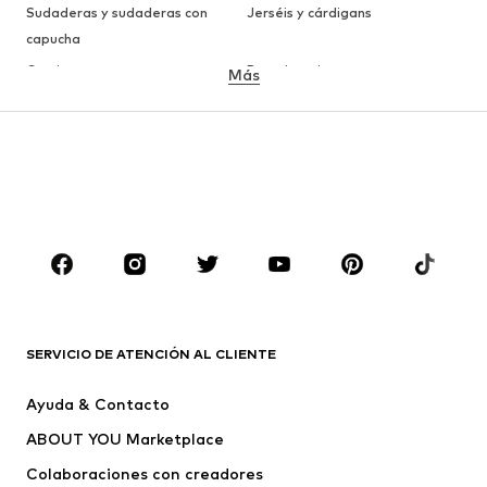
Sudaderas y sudaderas con
Jerséis y cárdigans
capucha
Camisetas
Ropa interior
Más
Pantalones
Camisas
Abrigos
Trajes y chaquetas
Ropa de baño
Tallas grandes
Zapatos
Deporte
Complementos
Premium
ROPA
Nuevo
Tendencia
Camisetas
Jeans
SERVICIO DE ATENCIÓN AL CLIENTE
Chaquetas
Sudaderas y sudaderas con
Ayuda & Contacto
capucha
ABOUT YOU Marketplace
Pantalones
Camisas
Ropa interior
Jerséis y cárdigans
Colaboraciones con creadores