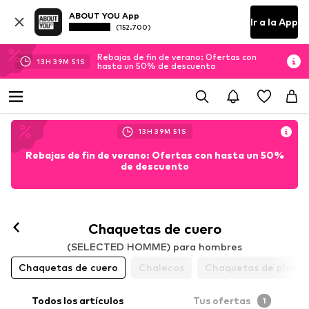
ABOUT YOU App
Ir a la App
(152.700)
Rebajas de fin de verano: Ofertas con
13
H
39
M
51
S
hasta un 50% de descuento
13
H
39
M
51
S
Rebajas de fin de verano: Ofertas con hasta un 50%
de descuento
Chaquetas de cuero
(SELECTED HOMME) para hombres
Chaquetas de cuero
Chalecos
Chaquetas de pluma
Todos los artículos
Tus ofertas
1