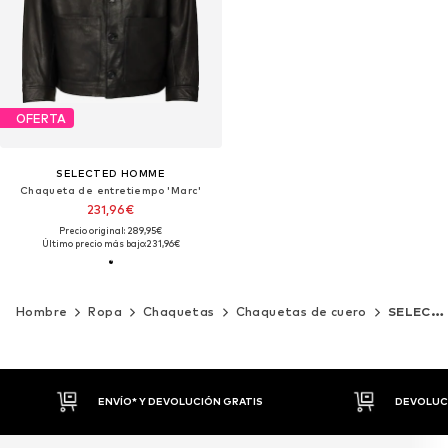
OFERTA
SELECTED HOMME
Chaqueta de entretiempo 'Marc'
231,96€
Precio original: 289,95€
Último precio más bajo:
231,96€
Hombre
Ropa
Chaquetas
Chaquetas de cuero
SELECTED HOMME
ENVÍO* Y DEVOLUCIÓN GRATIS
DEVOLUCI