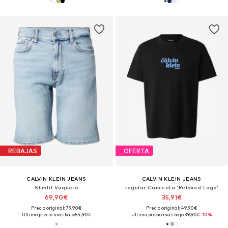
REBAJAS
OFERTA
CALVIN KLEIN JEANS
CALVIN KLEIN JEANS
Slimfit Vaquero
regular Camiseta 'Relaxed Logo'
69,90€
35,91€
Precio original: 79,90€
Precio original: 49,90€
Último precio más bajo:
54,90€
Último precio más bajo:
39,90€
-10%