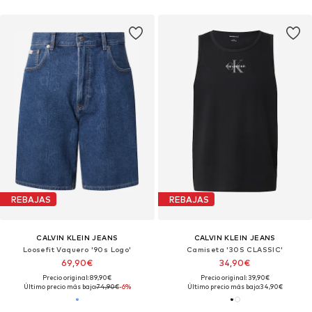
REBAJAS
REBAJAS
CALVIN KLEIN JEANS
CALVIN KLEIN JEANS
Loosefit Vaquero '90s Logo'
Camiseta '30S CLASSIC'
69,90€
34,90€
Precio original: 89,90€
Precio original: 39,90€
Último precio más bajo:
74,90€
-6%
Último precio más bajo:
34,90€