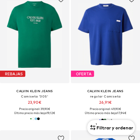
REBAJAS
OFERTA
CALVIN KLEIN JEANS
CALVIN KLEIN JEANS
Camiseta '30S'
regular Camiseta
23,90€
26,91€
Precio original: 39,90€
Precio original: 49,90€
Último precio más bajo:
19,12€
Último precio más bajo:
17,94€
+
1
1
Filtrar y ordenar