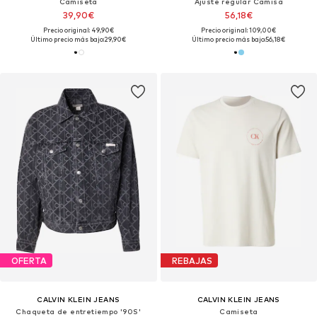
Camiseta
Ajuste regular Camisa
39,90€
56,18€
Precio original: 49,90€
Precio original: 109,00€
Último precio más bajo:
29,90€
Último precio más bajo:
56,18€
OFERTA
REBAJAS
CALVIN KLEIN JEANS
CALVIN KLEIN JEANS
Chaqueta de entretiempo '90S'
Camiseta