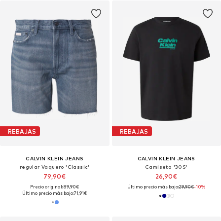
REBAJAS
REBAJAS
CALVIN KLEIN JEANS
CALVIN KLEIN JEANS
regular Vaquero 'Classic'
Camiseta '30S'
79,90€
26,90€
Precio original: 89,90€
Último precio más bajo:
29,90€
-10%
Último precio más bajo:
71,91€