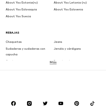
About You Estonia(ru)
About You Letonia (ru)
About You Eslovaquia
About You Eslovenia
About You Suecia
REBAJAS
Chaquetas
Jeans
Sudaderas y sudaderas con
Jerséis y cárdigans
capucha
Camisetas
Ropa interior
Más
Pantalones
Camisas
Abrigos
Trajes y chaquetas
Ropa de baño
Tallas grandes
Zapatos
Deporte
Complementos
Premium