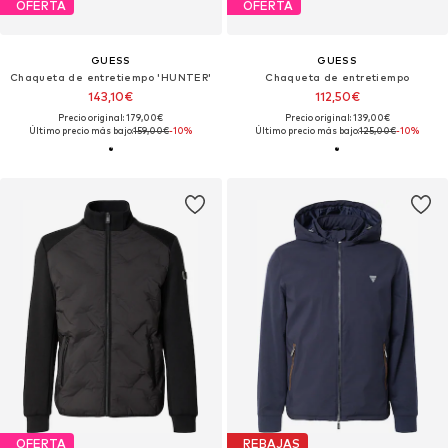
OFERTA
OFERTA
GUESS
GUESS
Chaqueta de entretiempo 'HUNTER'
Chaqueta de entretiempo
143,10€
112,50€
Precio original: 179,00€
Precio original: 139,00€
Último precio más bajo:
159,00€
-10%
Último precio más bajo:
125,00€
-10%
OFERTA
REBAJAS