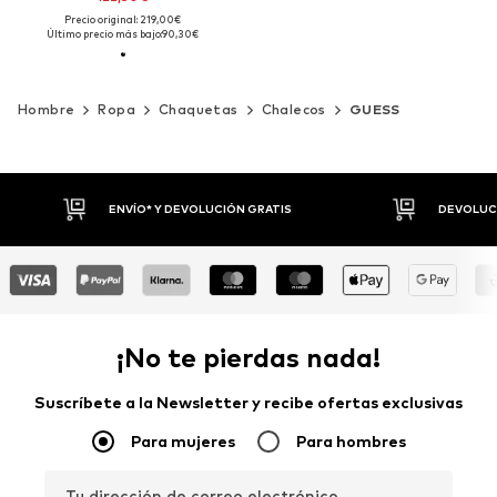
Precio original: 219,00€
Último precio más bajo:
90,30€
Hombre
Ropa
Chaquetas
Chalecos
GUESS
DEVOLUCIONES HASTA 30 DÍAS
P
¡No te pierdas nada!
Suscríbete a la Newsletter y recibe ofertas exclusivas
Para mujeres
Para hombres
Tu dirección de correo electrónico