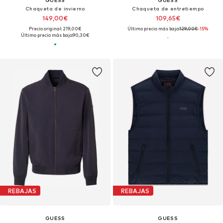
GUESS
GUESS
Chaqueta de invierno
Chaqueta de entretiempo
149,00€
109,65€
Precio original: 219,00€
Último precio más bajo:
129,00€
-15%
Último precio más bajo:
90,30€
REBAJAS
REBAJAS
GUESS
GUESS