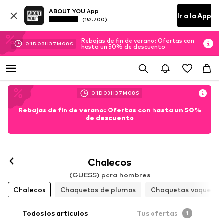
ABOUT YOU App
Ir a la App
(152.700)
Rebajas de fin de verano: Ofertas con
01
D
03
H
37
M
07
S
hasta un 50% de descuento
01
D
03
H
37
M
07
S
Rebajas de fin de verano: Ofertas con hasta un 50%
de descuento
Chalecos
(GUESS) para hombres
Chalecos
Chaquetas de plumas
Chaquetas vaquera
Todos los artículos
Tus ofertas
1