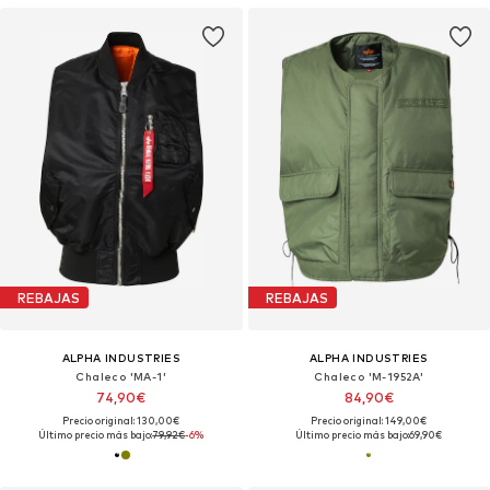
REBAJAS
REBAJAS
ALPHA INDUSTRIES
ALPHA INDUSTRIES
Chaleco 'MA-1'
Chaleco 'M-1952A'
74,90€
84,90€
Precio original: 130,00€
Precio original: 149,00€
Último precio más bajo:
79,92€
-6%
Último precio más bajo:
69,90€