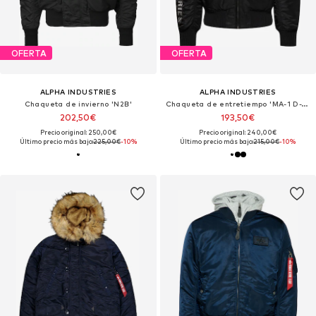
OFERTA
OFERTA
ALPHA INDUSTRIES
ALPHA INDUSTRIES
Chaqueta de invierno 'N2B'
Chaqueta de entretiempo 'MA-1 D-Tec SE'
202,50€
193,50€
Precio original: 250,00€
Precio original: 240,00€
Último precio más bajo:
225,00€
-10%
Último precio más bajo:
215,00€
-10%