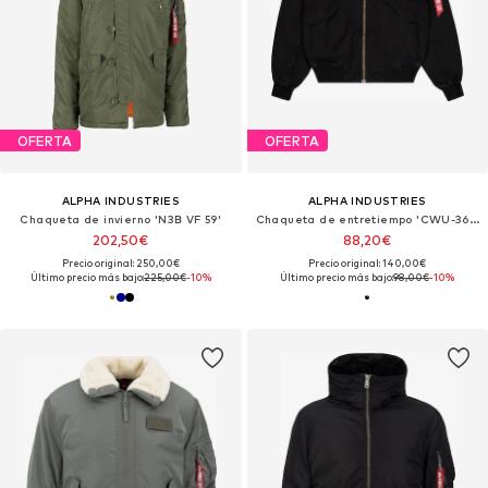
OFERTA
OFERTA
ALPHA INDUSTRIES
ALPHA INDUSTRIES
Chaqueta de invierno 'N3B VF 59'
Chaqueta de entretiempo 'CWU-36/P'
202,50€
88,20€
Precio original: 250,00€
Precio original: 140,00€
Último precio más bajo:
225,00€
-10%
Último precio más bajo:
98,00€
-10%