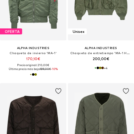
OFERTA
Unisex
ALPHA INDUSTRIES
ALPHA INDUSTRIES
Chaqueta de invierno 'MA-1'
Chaqueta de entretiempo 'MA-1 Heritage'
170,10€
200,00€
Precio original: 210,00€
+
4
Último precio más bajo:
189,00€
-10%