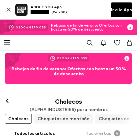
ABOUT YOU App
Ir a la App
(152.700)
Rebajas de fin de verano: Ofertas con
02
D
04
H
17
M
03
S
hasta un 50% de descuento
02
D
04
H
17
M
03
S
Rebajas de fin de verano: Ofertas con hasta un 50%
de descuento
Chalecos
(ALPHA INDUSTRIES) para hombres
Chalecos
Chaquetas de montaña
Chaquetas de cu
Todos los artículos
Tus ofertas
4