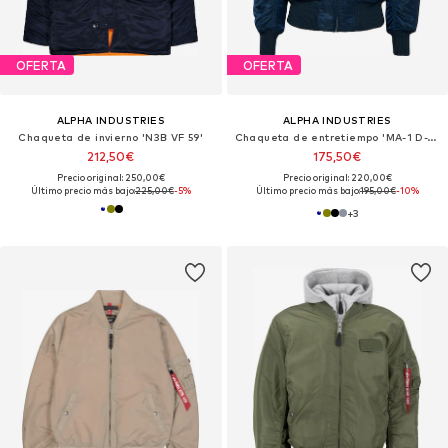
OFERTA
OFERTA
ALPHA INDUSTRIES
ALPHA INDUSTRIES
Chaqueta de invierno 'N3B VF 59'
Chaqueta de entretiempo 'MA-1 D-Tec'
212,50€
175,50€
Precio original: 250,00€
Precio original: 220,00€
Último precio más bajo:
225,00€
-5%
Último precio más bajo:
195,00€
-10%
+
3