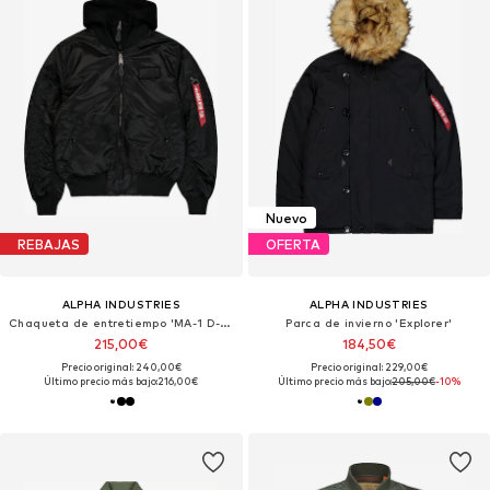
Nuevo
REBAJAS
OFERTA
ALPHA INDUSTRIES
ALPHA INDUSTRIES
Chaqueta de entretiempo 'MA-1 D-Tec Se'
Parca de invierno 'Explorer'
215,00€
184,50€
Precio original: 240,00€
Precio original: 229,00€
Último precio más bajo:
216,00€
Último precio más bajo:
205,00€
-10%