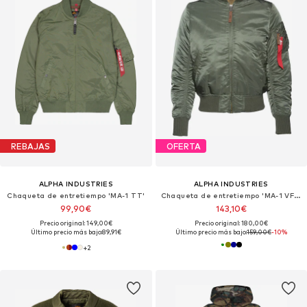
REBAJAS
OFERTA
ALPHA INDUSTRIES
ALPHA INDUSTRIES
Chaqueta de entretiempo 'MA-1 TT'
Chaqueta de entretiempo 'MA-1 VF 59'
99,90€
143,10€
Precio original: 149,00€
Precio original: 180,00€
Último precio más bajo:
89,91€
Último precio más bajo:
159,00€
-10%
+
2