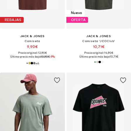
Nuevo
REBAJAS
OFERTA
JACK & JONES
JACK & JONES
Camiseta
Camiseta 'JCOClub'
9,90€
10,71€
Precio original: 12,90€
Precio original: 14,90€
Último precio más bajo:
10,90€
-9%
Último precio más bajo:
10,71€
+
6