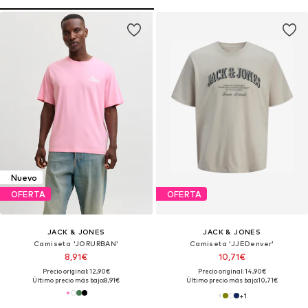
Nuevo
OFERTA
OFERTA
JACK & JONES
JACK & JONES
Camiseta 'JORURBAN'
Camiseta 'JJEDenver'
8,91€
10,71€
Precio original: 12,90€
Precio original: 14,90€
Último precio más bajo:
8,91€
Último precio más bajo:
10,71€
+
1