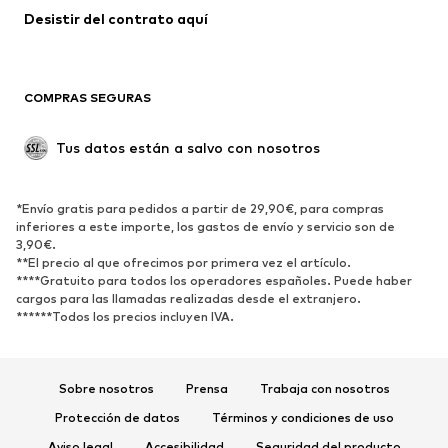
Ropa de baño
Tallas grandes
Desistir del contrato aquí 
Ocasiones
Exclusivo
Reciclado
COMPRAS SEGURAS
ZAPATOS
Tus datos están a salvo con nosotros
Nuevo
Tendencia
Botas y botines
Zapatillas de deporte
*Envío gratis para pedidos a partir de 29,90€, para compras
Zapatos bajos
Zapatos deportivos
inferiores a este importe, los gastos de envío y servicio son de
Zapatos abiertos
Exclusivo
3,90€.
**El precio al que ofrecimos por primera vez el artículo.
****Gratuito para todos los operadores españoles. Puede haber
DEPORTE
cargos para las llamadas realizadas desde el extranjero.
******Todos los precios incluyen IVA.
Ropa deportiva
Disciplinas deportivas
Zapatos deportivos
Mochilas deportivas y bolsos
Complementos deportivos
Sobre nosotros
Prensa
Trabaja con nosotros
Protección de datos
Términos y condiciones de uso
COMPLEMENTOS
Aviso legal
Accesibilidad
Seguridad del producto