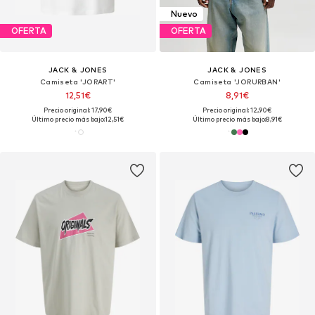
Nuevo
OFERTA
OFERTA
JACK & JONES
JACK & JONES
Camiseta 'JORART'
Camiseta 'JORURBAN'
12,51€
8,91€
Precio original: 17,90€
Precio original: 12,90€
Último precio más bajo:
12,51€
Último precio más bajo:
8,91€