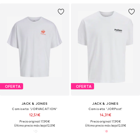
OFERTA
OFERTA
JACK & JONES
JACK & JONES
Camiseta 'JORVACATION'
Camiseta 'JORPost'
12,51€
14,31€
Precio original: 17,90€
Precio original: 17,90€
Último precio más bajo:
12,51€
Último precio más bajo:
12,51€