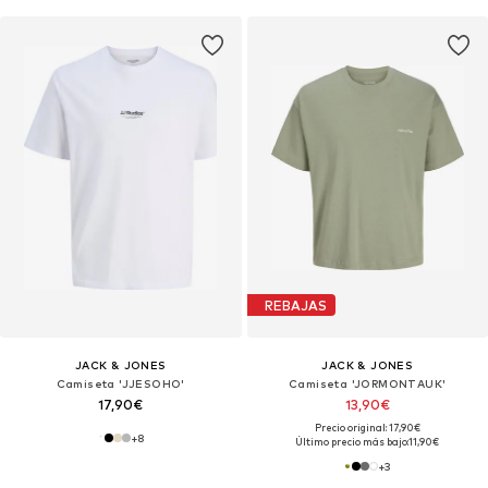
REBAJAS
JACK & JONES
JACK & JONES
Camiseta 'JJESOHO'
Camiseta 'JORMONTAUK'
17,90€
13,90€
Precio original: 17,90€
+
8
Último precio más bajo:
11,90€
+
3