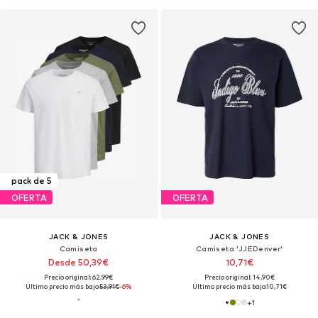
pack de 5
OFERTA
OFERTA
JACK & JONES
JACK & JONES
Camiseta
Camiseta 'JJEDenver'
Desde 50,39€
10,71€
Precio original: 62,99€
Precio original: 14,90€
Último precio más bajo:
53,91€
-6%
Último precio más bajo:
10,71€
+
1