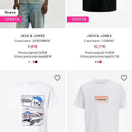
Nuevo
OFERTA
OFERTA
JACK & JONES
JACK & JONES
Camiseta 'JORURBAN'
Camiseta 'JORKAI'
9,81€
10,71€
Precio original: 12,90€
Precio original: 14,90€
Último precio más bajo:
9,81€
Último precio más bajo:
10,71€