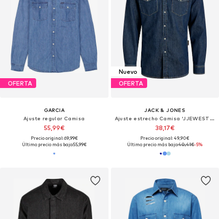
Nuevo
OFERTA
OFERTA
GARCIA
JACK & JONES
Ajuste regular Camisa
Ajuste estrecho Camisa 'JJEWESTERN'
55,99€
38,17€
Precio original: 69,99€
Precio original: 49,90€
Último precio más bajo:
55,99€
Último precio más bajo:
40,41€
-5%