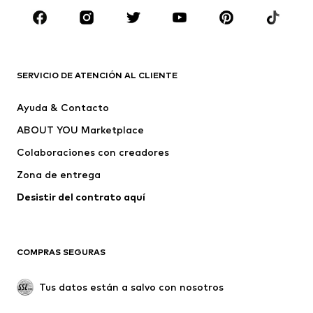
ROPA
Nuevo
Tendencia
Camisetas
Jeans
SERVICIO DE ATENCIÓN AL CLIENTE
Chaquetas
Sudaderas y sudaderas con
Ayuda & Contacto
capucha
ABOUT YOU Marketplace
Pantalones
Camisas
Ropa interior
Jerséis y cárdigans
Colaboraciones con creadores
Trajes y chaquetas
Abrigos
Zona de entrega
Ropa de baño
Tallas grandes
Desistir del contrato aquí 
Ocasiones
Exclusivo
Reciclado
COMPRAS SEGURAS
ZAPATOS
Tus datos están a salvo con nosotros
Nuevo
Tendencia
Botas y botines
Zapatillas de deporte