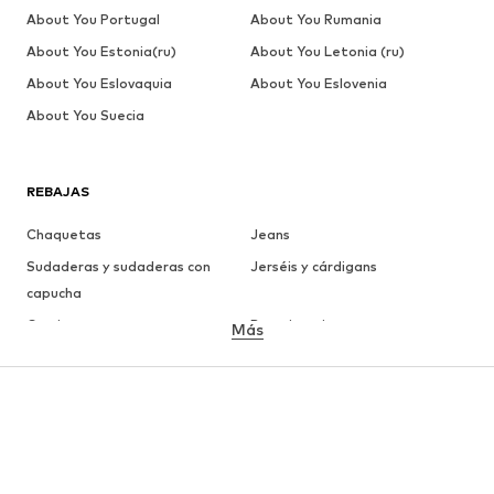
About You Portugal
About You Rumania
About You Estonia(ru)
About You Letonia (ru)
About You Eslovaquia
About You Eslovenia
About You Suecia
REBAJAS
Chaquetas
Jeans
Sudaderas y sudaderas con
Jerséis y cárdigans
capucha
Camisetas
Ropa interior
Más
Pantalones
Camisas
Abrigos
Trajes y chaquetas
Ropa de baño
Tallas grandes
Zapatos
Deporte
Complementos
Premium