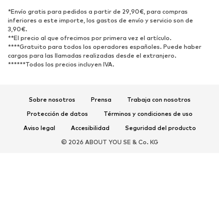
*Envío gratis para pedidos a partir de 29,90€, para compras
Zapatos bajos
Zapatos deportivos
inferiores a este importe, los gastos de envío y servicio son de
Zapatos abiertos
Exclusivo
3,90€.
**El precio al que ofrecimos por primera vez el artículo.
****Gratuito para todos los operadores españoles. Puede haber
DEPORTE
cargos para las llamadas realizadas desde el extranjero.
******Todos los precios incluyen IVA.
Ropa deportiva
Disciplinas deportivas
Zapatos deportivos
Mochilas deportivas y bolsos
Complementos deportivos
Sobre nosotros
Prensa
Trabaja con nosotros
Protección de datos
Términos y condiciones de uso
COMPLEMENTOS
Aviso legal
Accesibilidad
Seguridad del producto
Nuevo
Gorras y gorros
© 2026 ABOUT YOU SE & Co. KG
Cinturones
Bolsos y mochilas
Relojes
Joyería
Gafas de sol
Carteras y estuches
Corbatas y accesorios
Bufandas y pañuelos
Guantes
Accesorios para el hogar