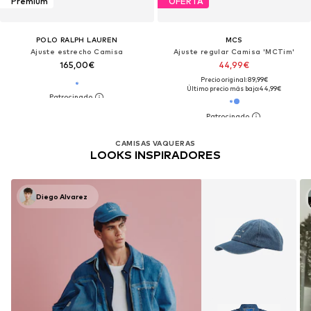
Premium
OFERTA
POLO RALPH LAUREN
MCS
Ajuste estrecho Camisa
Ajuste regular Camisa 'MCTim'
165,00€
44,99€
Precio original: 89,99€
Último precio más bajo:
44,99€
CAMISAS VAQUERAS
LOOKS INSPIRADORES
Diego Alvarez