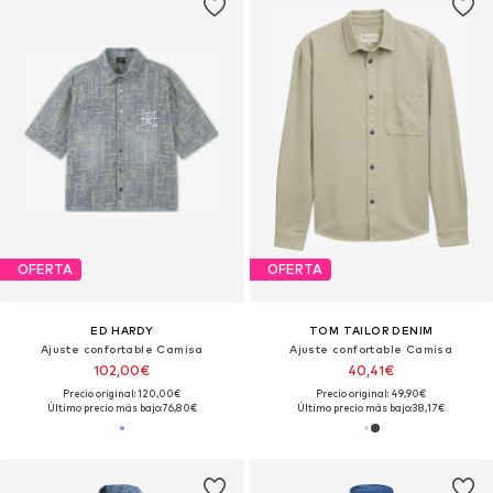
OFERTA
OFERTA
ED HARDY
TOM TAILOR DENIM
Ajuste confortable Camisa
Ajuste confortable Camisa
102,00€
40,41€
Precio original: 120,00€
Precio original: 49,90€
Último precio más bajo:
76,80€
Último precio más bajo:
38,17€