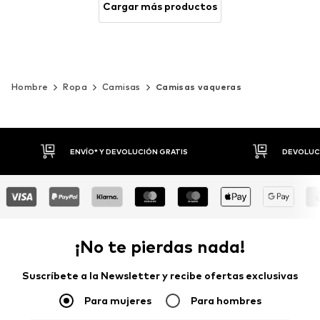
Cargar más productos
Hombre
Ropa
Camisas
Camisas vaqueras
DEVOLUCIONES HASTA 30 DÍAS
P
¡No te pierdas nada!
Suscríbete a la Newsletter y recibe ofertas exclusivas
Para mujeres
Para hombres