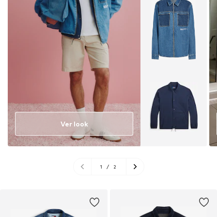
Ver look
1
/
2