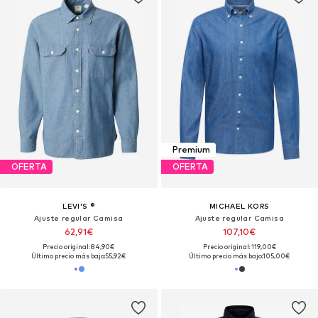
Premium
OFERTA
OFERTA
LEVI'S ®
MICHAEL KORS
Ajuste regular Camisa
Ajuste regular Camisa
62,91€
107,10€
Precio original: 84,90€
Precio original: 119,00€
Último precio más bajo:
55,92€
Último precio más bajo:
105,00€