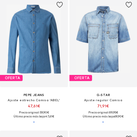
OFERTA
OFERTA
PEPE JEANS
G-STAR
Ajuste estrecho Camisa 'ABEL'
Ajuste regular Camisa
47,61€
71,91€
Precio original: 59,90€
Precio original: 89,95€
Último precio más bajo:
47,61€
Último precio más bajo:
69,90€