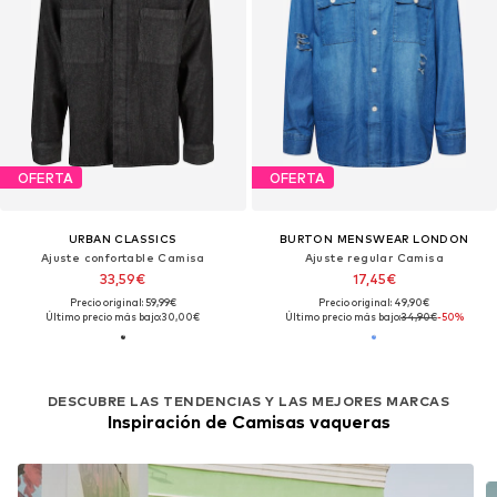
OFERTA
OFERTA
URBAN CLASSICS
BURTON MENSWEAR LONDON
Ajuste confortable Camisa
Ajuste regular Camisa
33,59€
17,45€
Precio original: 59,99€
Precio original: 49,90€
Último precio más bajo:
30,00€
Último precio más bajo:
34,90€
-50%
DESCUBRE LAS TENDENCIAS Y LAS MEJORES MARCAS
Inspiración de Camisas vaqueras