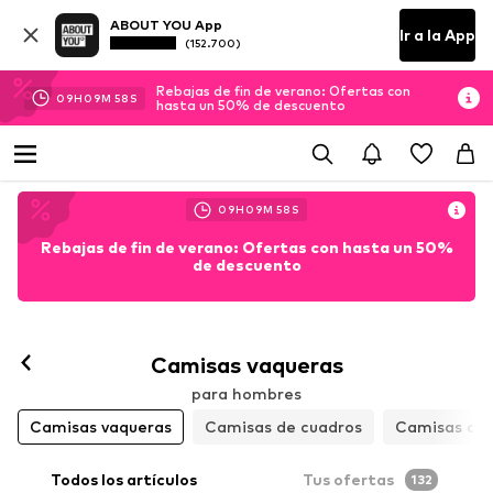
ABOUT YOU App
Ir a la App
(152.700)
Rebajas de fin de verano: Ofertas con
09
H
09
M
56
S
hasta un 50% de descuento
09
H
09
M
56
S
Rebajas de fin de verano: Ofertas con hasta un 50%
de descuento
Camisas vaqueras
para hombres
Camisas vaqueras
Camisas de cuadros
Camisas cas
Todos los artículos
Tus ofertas
132