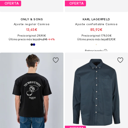
OFERTA
OFERTA
ONLY & SONS
KARL LAGERFELD
Ajuste regular Camisa
Ajuste confortable Camisa
13,45€
85,92€
Precio original: 29,90€
Precio original: 179,00€
Último precio más bajo:
24,21€
-44%
Último precio más bajo:
85,92€