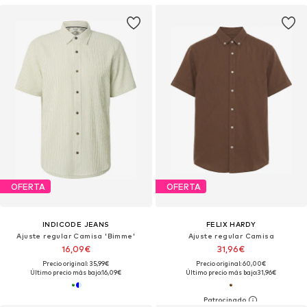
OFERTA
OFERTA
INDICODE JEANS
FELIX HARDY
Ajuste regular Camisa 'Bimme'
Ajuste regular Camisa
16,09€
31,96€
Precio original: 35,99€
Precio original: 60,00€
Último precio más bajo:
16,09€
Último precio más bajo:
31,96€