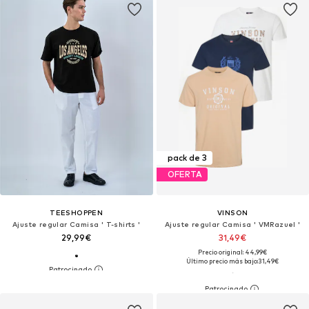
pack de 3
OFERTA
TEESHOPPEN
VINSON
Ajuste regular Camisa ' T-shirts '
Ajuste regular Camisa ' VMRazuel '
29,99€
31,49€
Precio original: 44,99€
Último precio más bajo:
31,49€