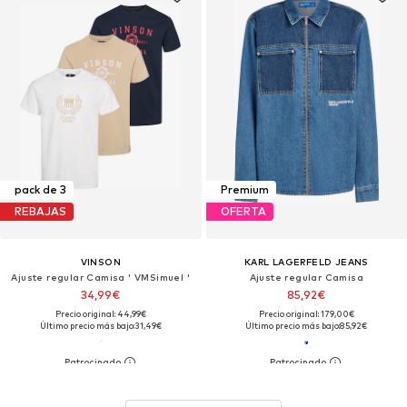
pack de 3
Premium
REBAJAS
OFERTA
VINSON
KARL LAGERFELD JEANS
Ajuste regular Camisa ' VMSimuel '
Ajuste regular Camisa
34,99€
85,92€
Precio original: 44,99€
Precio original: 179,00€
Último precio más bajo:
31,49€
Último precio más bajo:
85,92€