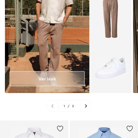
Ver look
1
/
3