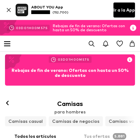
ABOUT YOU App
Ir a la App
(152.700)
Rebajas de fin de verano: Ofertas con
03
D
01
H
00
M
55
S
hasta un 50% de descuento
03
D
01
H
00
M
55
S
Rebajas de fin de verano: Ofertas con hasta un 50%
de descuento
Camisas
para hombres
Camisas casual
Camisas de negocios
Camisas vaqu
Todos los artículos
Tus ofertas
5.881