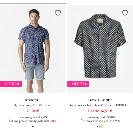
OFERTA
OFERTA
KOROSHI
JACK & JONES
Ajuste regular Camisa
Ajuste confortable Camisa 'JPRBLULincoln'
25,00€
Desde 14,95€
Precio original: 49,99€
Precio original: 39,90€
Último precio más bajo:
34,99€
-28%
Último precio más bajo:
14,95€