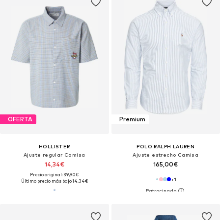
OFERTA
Premium
HOLLISTER
POLO RALPH LAUREN
Ajuste regular Camisa
Ajuste estrecho Camisa
14,34€
165,00€
Precio original: 39,90€
+
1
Último precio más bajo:
14,34€