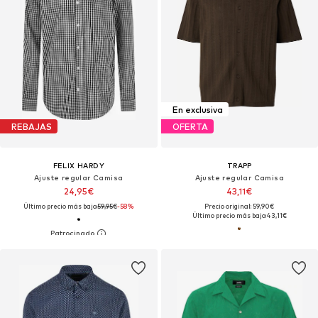
En exclusiva
REBAJAS
OFERTA
FELIX HARDY
TRAPP
Ajuste regular Camisa
Ajuste regular Camisa
24,95€
43,11€
Último precio más bajo:
59,95€
-58%
Precio original: 59,90€
Último precio más bajo:
43,11€