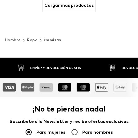
Cargar más productos
Hombre
Ropa
Camisas
DEVOLUCIONES HASTA 30 DÍAS
P
¡No te pierdas nada!
Suscríbete a la Newsletter y recibe ofertas exclusivas
Para mujeres
Para hombres