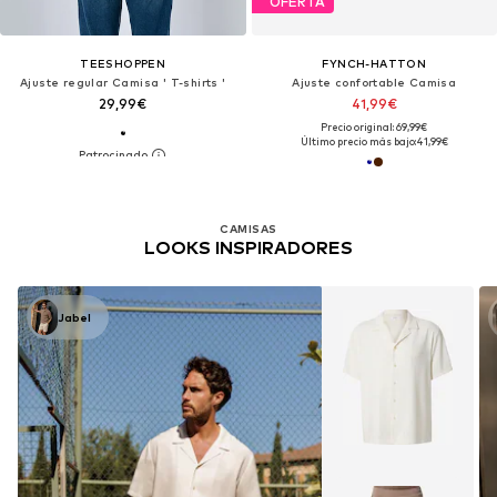
OFERTA
TEESHOPPEN
FYNCH-HATTON
Ajuste regular Camisa ' T-shirts '
Ajuste confortable Camisa
29,99€
41,99€
Precio original: 69,99€
Último precio más bajo:
41,99€
CAMISAS
LOOKS INSPIRADORES
Jabel