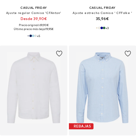
CASUAL FRIDAY
CASUAL FRIDAY
Ajuste regular Camisa 'CFAnton'
Ajuste estrecho Camisa ' CFFolke '
Desde 39,90€
35,96€
Precio original: 69,90€
+
3
Último precio más bajo:
19,95€
+
5
REBAJAS