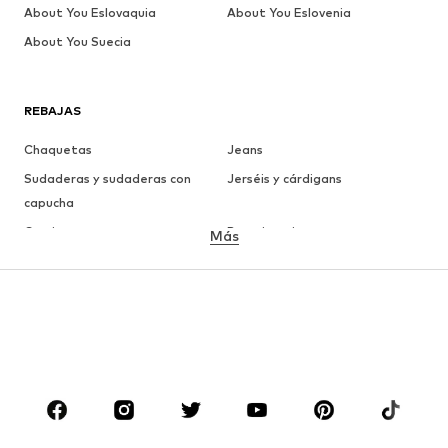
About You Eslovaquia
About You Eslovenia
About You Suecia
REBAJAS
Chaquetas
Jeans
Sudaderas y sudaderas con
Jerséis y cárdigans
capucha
Camisetas
Ropa interior
Más
Pantalones
Camisas
Abrigos
Trajes y chaquetas
Ropa de baño
Tallas grandes
Zapatos
Deporte
Complementos
Premium
ROPA