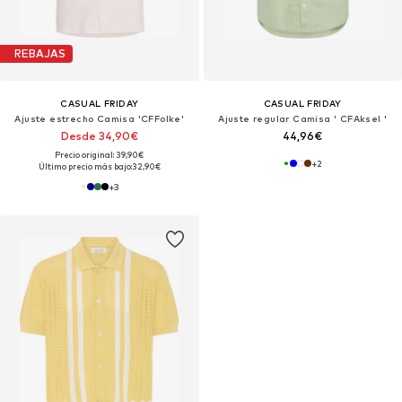
REBAJAS
CASUAL FRIDAY
CASUAL FRIDAY
Ajuste estrecho Camisa 'CFFolke'
Ajuste regular Camisa ' CFAksel '
Desde 34,90€
44,96€
Precio original: 39,90€
+
2
Último precio más bajo:
32,90€
+
3