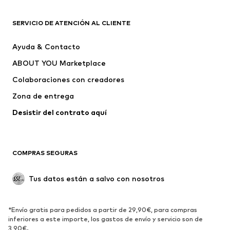
Nuevo
Tendencia
Camisetas
Jeans
SERVICIO DE ATENCIÓN AL CLIENTE
Chaquetas
Sudaderas y sudaderas con
Ayuda & Contacto
capucha
ABOUT YOU Marketplace
Pantalones
Camisas
Ropa interior
Jerséis y cárdigans
Colaboraciones con creadores
Trajes y chaquetas
Abrigos
Zona de entrega
Ropa de baño
Tallas grandes
Desistir del contrato aquí 
Ocasiones
Exclusivo
Reciclado
COMPRAS SEGURAS
ZAPATOS
Tus datos están a salvo con nosotros
Nuevo
Tendencia
Botas y botines
Zapatillas de deporte
*Envío gratis para pedidos a partir de 29,90€, para compras
Zapatos bajos
Zapatos deportivos
inferiores a este importe, los gastos de envío y servicio son de
Zapatos abiertos
Exclusivo
3,90€.