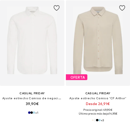
OFERTA
CASUAL FRIDAY
CASUAL FRIDAY
Ajuste estrecho Camisa de negocios ' CFPalle '
Ajuste estrecho Camisa 'CF Arthur'
39,90€
Desde 26,91€
Precio original: 49,90€
+
1
Último precio más bajo:
14,95€
+
3