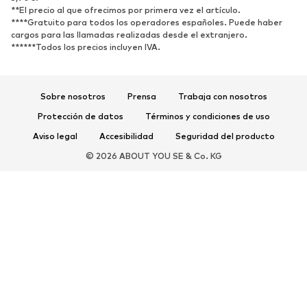
**El precio al que ofrecimos por primera vez el artículo.
****Gratuito para todos los operadores españoles. Puede haber
DEPORTE
cargos para las llamadas realizadas desde el extranjero.
******Todos los precios incluyen IVA.
Ropa deportiva
Disciplinas deportivas
Zapatos deportivos
Mochilas deportivas y bolsos
Complementos deportivos
Sobre nosotros
Prensa
Trabaja con nosotros
Protección de datos
Términos y condiciones de uso
COMPLEMENTOS
Aviso legal
Accesibilidad
Seguridad del producto
Nuevo
Gorras y gorros
© 2026 ABOUT YOU SE & Co. KG
Cinturones
Bolsos y mochilas
Relojes
Joyería
Gafas de sol
Carteras y estuches
Corbatas y accesorios
Bufandas y pañuelos
Guantes
Accesorios para el hogar
Exclusivo
Reciclado
PREMIUM