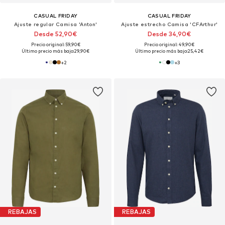
CASUAL FRIDAY
CASUAL FRIDAY
Ajuste regular Camisa 'Anton'
Ajuste estrecho Camisa 'CFArthur'
Desde 52,90€
Desde 34,90€
Precio original: 59,90€
Precio original: 49,90€
Último precio más bajo:
29,90€
Último precio más bajo:
25,42€
+
2
+
3
REBAJAS
REBAJAS