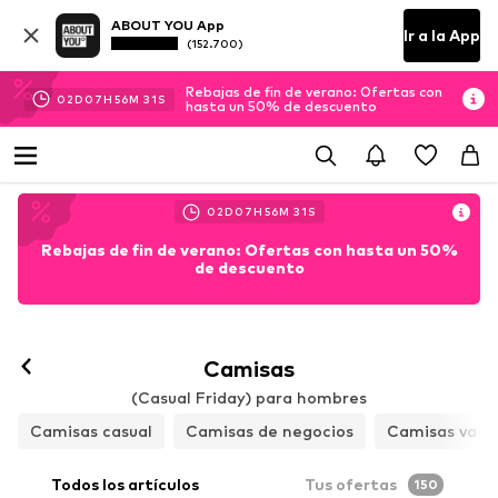
ABOUT YOU App
Ir a la App
(152.700)
Rebajas de fin de verano: Ofertas con
02
D
07
H
56
M
30
S
hasta un 50% de descuento
02
D
07
H
56
M
30
S
Rebajas de fin de verano: Ofertas con hasta un 50%
de descuento
Camisas
(Casual Friday) para hombres
Camisas casual
Camisas de negocios
Camisas vaqu
Todos los artículos
Tus ofertas
150