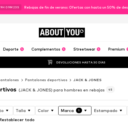
Rebajas de fin de verano: Ofertas con hasta un 50% de de
19
H
09
M
21
S
ABOUT
YOU
Deporte
Complementos
Streetwear
Premium
DEVOLUCIONES HASTA 30 DÍAS
Pantalones
Pantalones deportivos
JACK & JONES
rtivos
(JACK & JONES) para hombres en rebajas
45
to
Talla
Color
Marca
Estampado
1
Restablecer todo