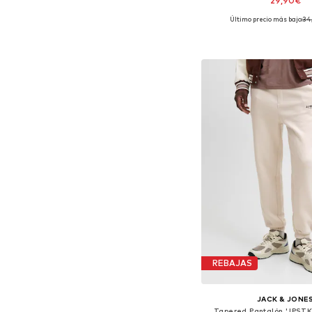
29,90€
Último precio más bajo:
34
Disponible en muchas
Añadir a la c
REBAJAS
JACK & JONE
Tapered Pantalón 'JPS