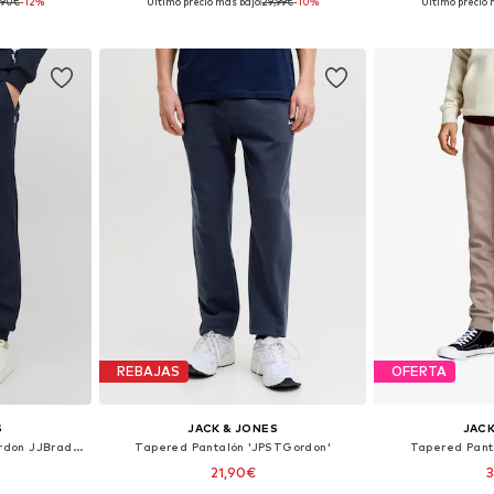
,90€
-12%
Último precio más bajo:
29,99€
-10%
Último precio 
 tallas
Disponible en muchas tallas
Disponible 
esta
Añadir a la cesta
Añadir
REBAJAS
OFERTA
S
JACK & JONES
JACK
Tapered Pantalón 'JPSTGordon JJBradley'
Tapered Pantalón 'JPSTGordon'
Tapered Pant
21,90€
3