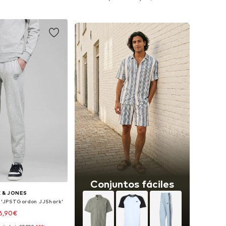
 a la cesta
Añadir a la cesta
Conjuntos fáciles
 & JONES
 'JPSTGordon JJShark'
6,90€