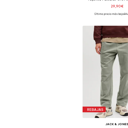
29,90€
Último precio más bajo:
34
Disponible en muchas
Añadir a la c
REBAJAS
JACK & JONE