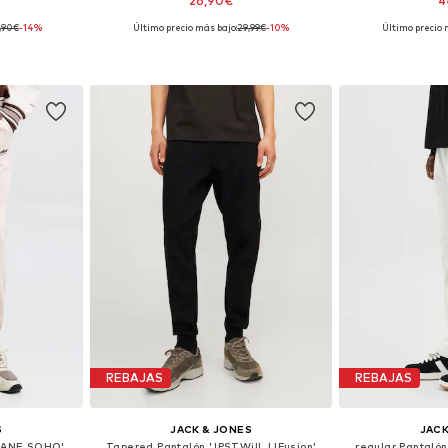
26,90€
4
,90€
-14%
Último precio más bajo:
29,99€
-10%
Último precio 
 tallas
Disponible en muchas tallas
Disponible 
esta
Añadir a la cesta
Añadir
REBAJAS
REBAJAS
S
JACK & JONES
JACK
TKANE SOHO'
Tapered Pantalón 'JPSTWill JJFusion'
regular Pantaló