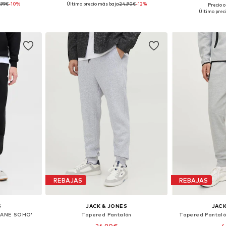
,99€
-10%
Último precio más bajo:
24,90€
-12%
Precio o
 tallas
Disponible en muchas tallas
Disponible 
Último prec
esta
Añadir a la cesta
Añadir
REBAJAS
REBAJAS
S
JACK & JONES
JACK
TKANE SOHO'
Tapered Pantalón
Tapered Pantaló