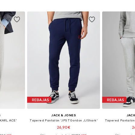
esta
Añadir a la cesta
Añadir
REBAJAS
REBAJAS
S
JACK & JONES
JACK
TKARL ACE'
Tapered Pantalón 'JPSTGordon JJShark'
Tapered Pantalón
26,90€
2