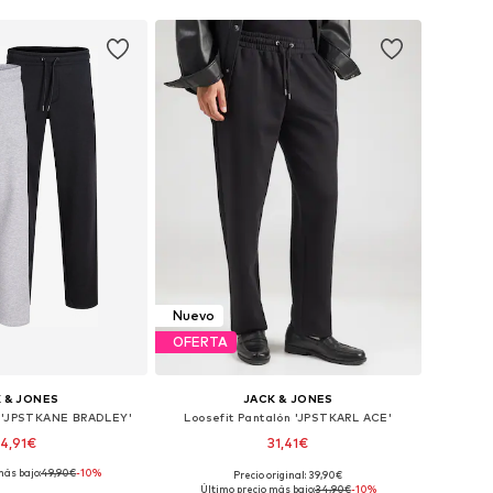
Nuevo
OFERTA
 & JONES
JACK & JONES
n 'JPSTKANE BRADLEY'
Loosefit Pantalón 'JPSTKARL ACE'
4,91€
31,41€
más bajo:
49,90€
-10%
Precio original: 39,90€
en muchas tallas
Disponible en muchas tallas
Último precio más bajo:
34,90€
-10%