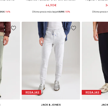
44,90€
3
,90€
-14%
Último precio más bajo:
+
49,99€
1
-10%
Último precio 
 tallas
Disponible en muchas tallas
Disponible 
esta
Añadir a la cesta
Añadir
REBAJAS
REBAJAS
S
JACK & JONES
JACK