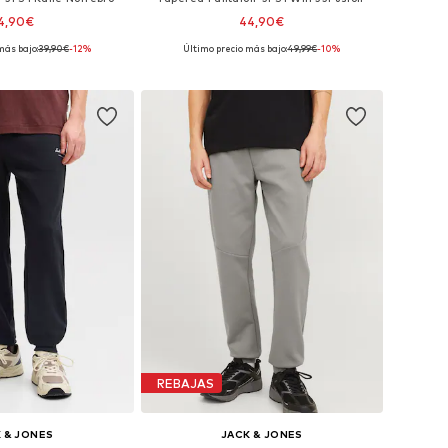
4,90€
44,90€
más bajo:
39,90€
-12%
Último precio más bajo:
+
49,99€
1
-10%
en muchas tallas
Disponible en muchas tallas
 a la cesta
Añadir a la cesta
REBAJAS
 & JONES
JACK & JONES