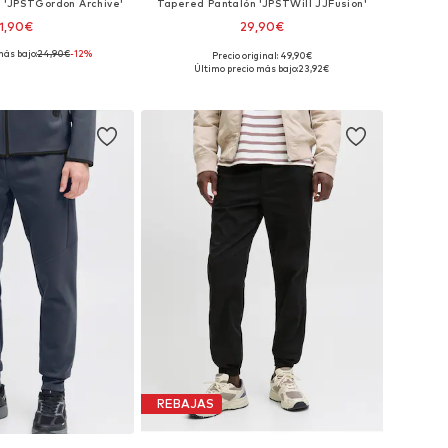
 'JPSTGordon Archive'
Tapered Pantalón 'JPSTWill JJFusion'
1,90€
29,90€
más bajo:
24,90€
-12%
+
1
Precio original: 49,90€
les: 33, 34, 35-36, 38
Tallas disponibles: 31-32, 33, 34, 35-36
Último precio más bajo:
23,92€
 a la cesta
Añadir a la cesta
REBAJAS