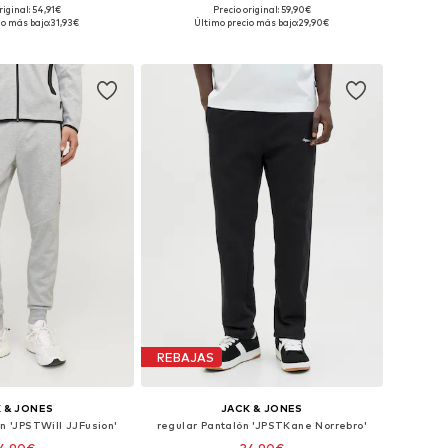
riginal: 54,91€
Precio original: 59,90€
en muchas tallas
Tallas disponibles: 31-32 x regular, 33 x regular, 34 x regular, 35-36 x regular
io más bajo:
31,93€
Último precio más bajo:
29,90€
 a la cesta
Añadir a la cesta
REBAJAS
 & JONES
JACK & JONES
n 'JPSTWill JJFusion'
regular Pantalón 'JPSTKane Norrebro'