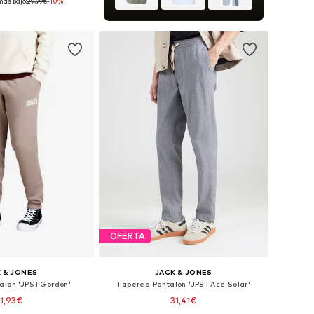
más bajo:
29,99€
-10%
en muchas tallas
 a la cesta
OFERTA
 & JONES
JACK & JONES
alón 'JPSTGordon'
Tapered Pantalón 'JPSTAce Solar'
1,93€
31,41€