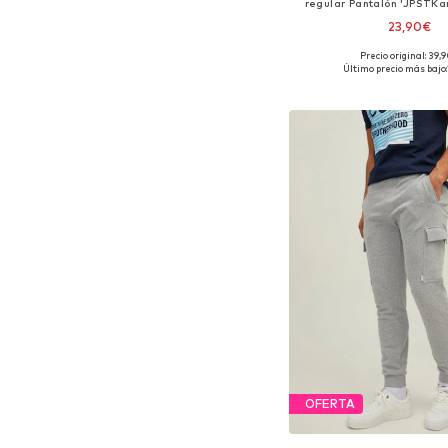
regular Pantalón 'JPSTKa
23,90€
Precio original: 39,
Tallas disponibles: 31-32, 
Último precio más bajo:
Añadir a la c
OFERTA