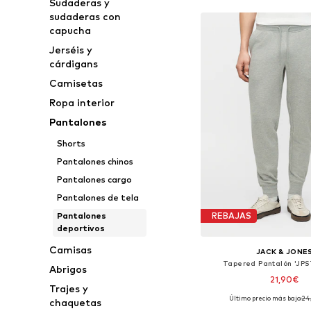
Sudaderas y
sudaderas con
capucha
Jerséis y
cárdigans
Camisetas
Ropa interior
Pantalones
Shorts
Pantalones chinos
Pantalones cargo
Pantalones de tela
Pantalones
REBAJAS
deportivos
Camisas
JACK & JONE
Tapered Pantalón 'JP
Abrigos
21,90€
Trajes y
Último precio más bajo:
24
chaquetas
Disponible en muchas