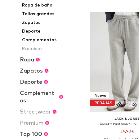
Ropa de baño
Añadir a la c
Tallas grandes
Zapatos
Deporte
Complementos
Premium
Ropa
Zapatos
Deporte
Complement
Nuevo
os
REBAJAS
Streetwear
JACK & JONE
Premium
Loosefit Pantalón 'JPS
34,90€
Top 100