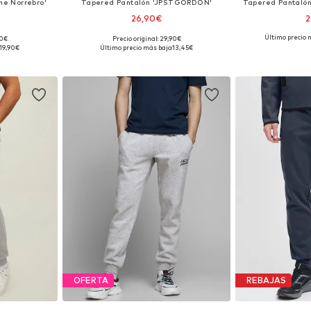
ne Norrebro'
Tapered Pantalón 'JPSTGORDON'
Tapered Pantalón
26,90€
2
Último precio 
90€
Precio original: 29,90€
33, 34, 35-36
Tallas disponibles: 33, 34, 35-36
Tallas disponib
19,90€
Último precio más bajo:
13,45€
esta
Añadir a la cesta
Añadir
OFERTA
REBAJAS