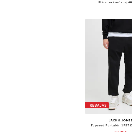
Último precio más bajo:
29
Disponible en muchas
Añadir a la c
REBAJAS
JACK & JONE
Tapered Pantalón 'JPS