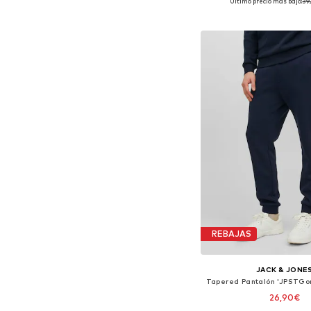
Último precio más bajo:
39
Disponible en muchas
Añadir a la c
REBAJAS
JACK & JONE
26,90€