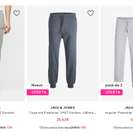
Nuevo
pack de 2
OFERTA
OFERTA
S
JACK & JONES
JACK
STGordon'
Tapered Pantalón 'JPSTGordon JJBradley'
regular Pantaló
25,42€
4
,90€
-12%
Último precio más bajo:
29,90€
-15%
Último precio 
 tallas
Disponible en muchas tallas
Disponible 