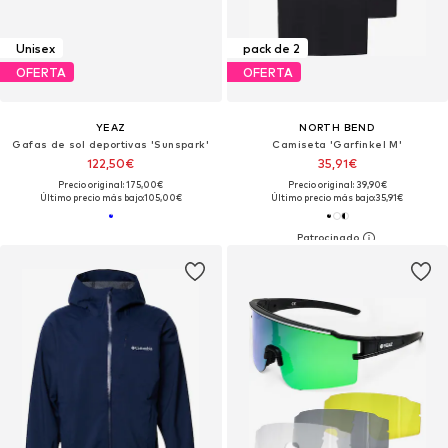
Unisex
pack de 2
OFERTA
OFERTA
YEAZ
NORTH BEND
Gafas de sol deportivas 'Sunspark'
Camiseta 'Garfinkel M'
122,50€
35,91€
Precio original: 175,00€
Precio original: 39,90€
Último precio más bajo:
105,00€
Último precio más bajo:
35,91€