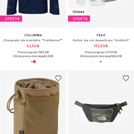
Unisex
OFERTA
OFERTA
COLUMBIA
YEAZ
Chaqueta de montaña 'Trailborne™'
Gafas de sol deportivas 'Sunthrill'
62,50€
192,50€
Precio original: 159,00€
Precio original: 275,00€
Último precio más bajo:
62,50€
Último precio más bajo:
165,00€