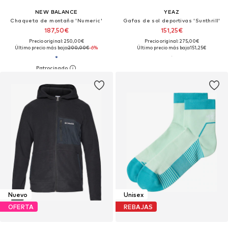
NEW BALANCE
YEAZ
Chaqueta de montaña 'Numeric'
Gafas de sol deportivas 'Sunthrill'
187,50€
151,25€
Precio original: 250,00€
Precio original: 275,00€
Último precio más bajo:
200,00€
-6%
Último precio más bajo:
151,25€
Nuevo
Unisex
OFERTA
REBAJAS