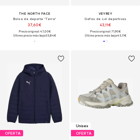
THE NORTH FACE
VEYREY
Bolsa de deporte 'Terra'
Gafas de sol deportivas
37,60€
43,11€
Precio original: 47,00€
Precio original: 71,90€
Último precio más bajo:
33,84€
Último precio más bajo:
43,11€
Unisex
OFERTA
OFERTA