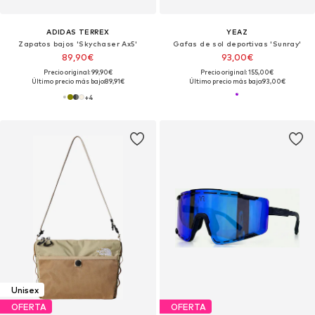
ADIDAS TERREX
YEAZ
Zapatos bajos 'Skychaser Ax5'
Gafas de sol deportivas 'Sunray'
89,90€
93,00€
Precio original: 99,90€
Precio original: 155,00€
Último precio más bajo:
89,91€
Último precio más bajo:
93,00€
+
4
Unisex
OFERTA
OFERTA