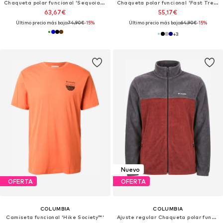
Chaqueta polar funcional 'Sequoia Grove™ II'
Chaqueta polar funcional 'Fast Trek II'
63,67€
55,17€
Último precio más bajo:
74,90€
-15%
Último precio más bajo:
64,90€
-15%
+
3
Nuevo
OFERTA
OFERTA
COLUMBIA
COLUMBIA
Camiseta funcional 'Hike Society™'
Ajuste regular Chaqueta polar funcional 'Steens Mountain™ 2.0'