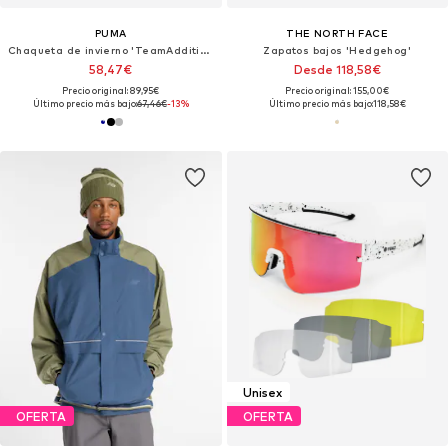
PUMA
THE NORTH FACE
Chaqueta de invierno 'TeamAdditions'
Zapatos bajos 'Hedgehog'
58,47€
Desde 118,58€
Precio original: 89,95€
Precio original: 155,00€
Último precio más bajo:
67,46€
-13%
Último precio más bajo:
118,58€
Unisex
OFERTA
OFERTA