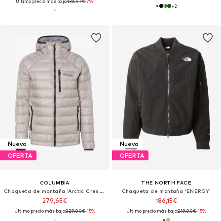
Último precio más bajo:
136,47€
-7%
+
2
Nuevo
Nuevo
OFERTA
OFERTA
COLUMBIA
THE NORTH FACE
Chaqueta de montaña 'Arctic Crest™'
Chaqueta de montaña 'ENERGY'
279,65€
186,15€
Último precio más bajo:
329,00€
-15%
Último precio más bajo:
219,00€
-15%