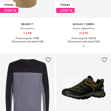
Unisex
Unisex
OFERTA
OFERTA
BRANDIT
ADIDAS TERREX
Accesorio
Gorra deportiva
7,49€
21,51€
Precio original: 17,99€
Precio original: 29,90€
Último precio más bajo:
7,49€
Último precio más bajo:
21,51€