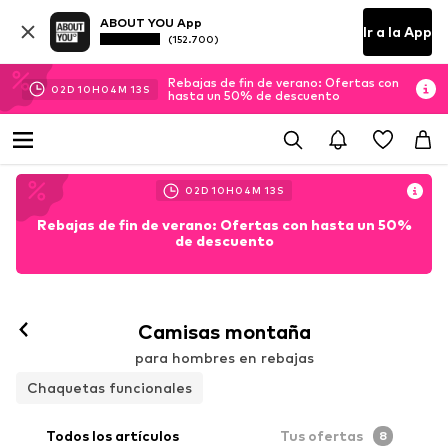
ABOUT YOU App
Ir a la App
(152.700)
Rebajas de fin de verano: Ofertas con
02
D
10
H
04
M
11
S
hasta un 50% de descuento
02
D
10
H
04
M
11
S
Rebajas de fin de verano: Ofertas con hasta un 50%
de descuento
Camisas montaña
para hombres en rebajas
Chaquetas funcionales
Todos los artículos
Tus ofertas
8