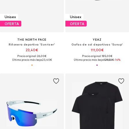
Unisex
Unisex
OFERTA
OFERTA
THE NORTH FACE
YEAZ
Riñonera deportiva 'Sunriser'
Gafas de sol deportivas 'Sunup'
23,40€
111,00€
Precio original: 26,00€
Precio original: 185,00€
Último precio más bajo:
23,40€
Último precio más bajo:
129,50€
-14%