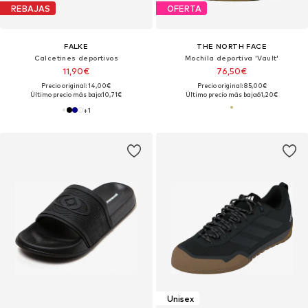
REBAJAS
OFERTA
FALKE
THE NORTH FACE
Calcetines deportivos
Mochila deportiva 'Vault'
11,90€
76,50€
Precio original: 14,00€
Precio original: 85,00€
Último precio más bajo:
10,71€
Último precio más bajo:
61,20€
+
1
Unisex