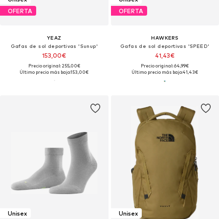
OFERTA
OFERTA
YEAZ
HAWKERS
Gafas de sol deportivas 'Sunup'
Gafas de sol deportivas 'SPEED'
153,00€
41,43€
Precio original: 255,00€
Precio original: 64,99€
Último precio más bajo:
153,00€
Último precio más bajo:
41,43€
Unisex
Unisex