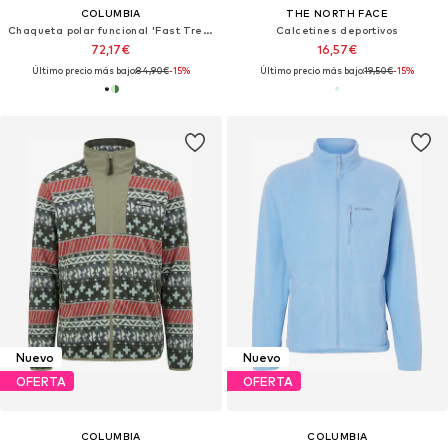
COLUMBIA
THE NORTH FACE
Chaqueta polar funcional 'Fast Trek™'
Calcetines deportivos
72,17€
16,57€
Último precio más bajo:
84,90€
-15%
Último precio más bajo:
19,50€
-15%
Nuevo
Nuevo
OFERTA
OFERTA
COLUMBIA
COLUMBIA