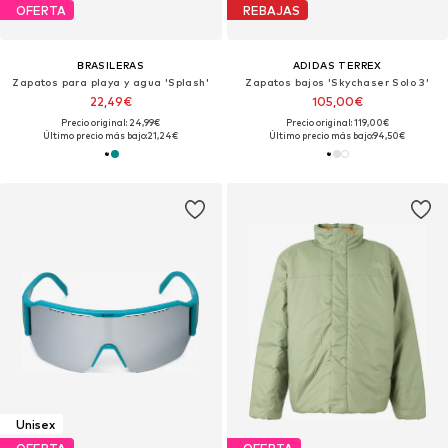
OFERTA
REBAJAS
BRASILERAS
ADIDAS TERREX
Zapatos para playa y agua 'Splash'
Zapatos bajos 'Skychaser Solo 3'
22,49€
105,00€
Precio original: 24,99€
Precio original: 119,00€
Último precio más bajo:
21,24€
Último precio más bajo:
94,50€
Unisex