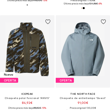
Último precio más bajo:
149,00€
-15%
Precio original: 179,95€
Último precio más bajo:
134,96€
-6%
Nuevo
OFERTA
OFERTA
ICEPEAK
THE NORTH FACE
Chaqueta polar funcional 'ANVIS'
Chaqueta de entretiempo 'Quest'
84,92€
91,00€
Último precio más bajo:
99,90€
-15%
Precio original: 130,00€