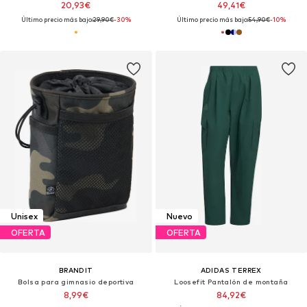
20,93€
49,41€
Último precio más bajo:
29,90€
-30%
Último precio más bajo:
54,90€
-10%
Unisex
Nuevo
OFERTA
OFERTA
BRANDIT
ADIDAS TERREX
Bolsa para gimnasio deportiva
Loosefit Pantalón de montaña
8,99€
84,92€