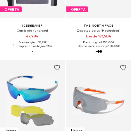
OFERTA
OFERTA
ICEBREAKER
THE NORTH FACE
Camiseta funcional
Zapatos bajos 'Hedgehog'
47,98€
Desde 121,50€
Precio original: 95,95€
Precio original: 150,00€
Último precio más bajo:
47,98€
Último precio más bajo:
108,00€
Unisex
Unisex