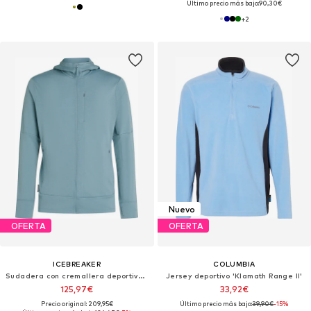
Último precio más bajo:
90,30€
+
2
Nuevo
OFERTA
OFERTA
ICEBREAKER
COLUMBIA
Sudadera con cremallera deportiva 'Quantum IV'
Jersey deportivo 'Klamath Range II'
125,97€
33,92€
Precio original: 209,95€
Último precio más bajo:
39,90€
-15%