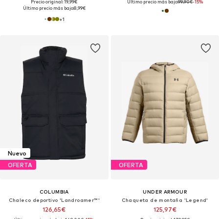
Precio original: 19,99€
Último precio más bajo:
99,90€
-15%
Último precio más bajo:
8,99€
+
1
Nuevo
OFERTA
OFERTA
COLUMBIA
UNDER ARMOUR
Chaleco deportivo 'Landroamer™'
Chaqueta de montaña 'Legend'
126,65€
125,97€