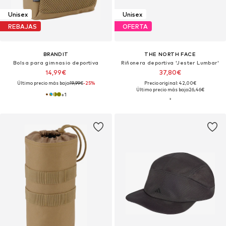
Unisex
Unisex
REBAJAS
OFERTA
BRANDIT
THE NORTH FACE
Bolsa para gimnasio deportiva
Riñonera deportiva 'Jester Lumbar'
14,99€
37,80€
Último precio más bajo:
19,99€
-25%
Precio original: 42,00€
Último precio más bajo:
26,46€
+
1