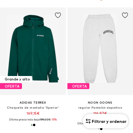
Grande y alto
OFERTA
OFERTA
ADIDAS TERREX
NOON GOONS
Chaqueta de montaña 'Xperior'
regular Pantalón deportivo
169,15€
116,87€
Último precio más bajo:
199,00€
-15%
Precio original: 166,95€
Filtrar y ordenar
Último precio más bajo:
125,21€
-6%