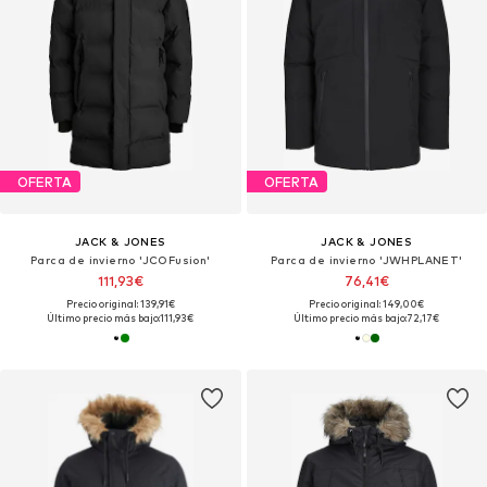
OFERTA
OFERTA
JACK & JONES
JACK & JONES
Parca de invierno 'JCOFusion'
Parca de invierno 'JWHPLANET'
111,93€
76,41€
Precio original: 139,91€
Precio original: 149,00€
Último precio más bajo:
111,93€
Último precio más bajo:
72,17€