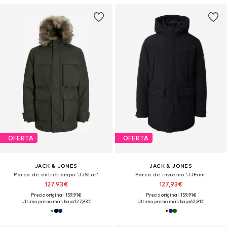
OFERTA
OFERTA
JACK & JONES
JACK & JONES
Parca de entretiempo 'JJStar'
Parca de invierno 'JJFinn'
127,93€
127,93€
Precio original: 159,91€
Precio original: 159,91€
Último precio más bajo:
127,93€
Último precio más bajo:
62,91€