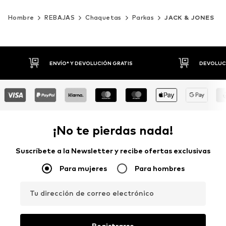
Hombre
REBAJAS
Chaquetas
Parkas
JACK & JONES
DEVOLUCIONES HASTA 30 DÍAS
P
¡No te pierdas nada!
Suscríbete a la Newsletter y recibe ofertas exclusivas
Para mujeres
Para hombres
Tu dirección de correo electrónico
Registrarse