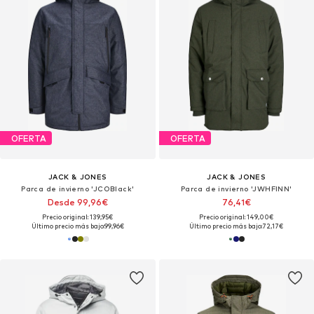
OFERTA
OFERTA
JACK & JONES
JACK & JONES
Parca de invierno 'JCOBlack'
Parca de invierno 'JWHFINN'
Desde 99,96€
76,41€
Precio original: 139,95€
Precio original: 149,00€
Último precio más bajo:
99,96€
Último precio más bajo:
72,17€