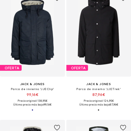
OFERTA
OFERTA
JACK & JONES
JACK & JONES
Parca de invierno 'JJEClip'
Parca de invierno 'JJETrek'
99,16€
87,96€
Precio original: 138,95€
Precio original: 124,95€
Último precio más bajo:
99,16€
Último precio más bajo:
87,96€