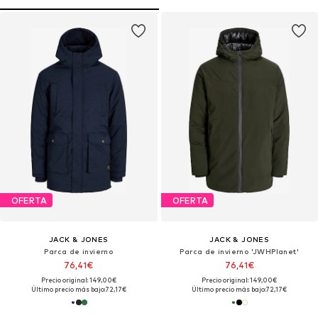
OFERTA
OFERTA
JACK & JONES
JACK & JONES
Parca de invierno
Parca de invierno 'JWHPlanet'
76,41€
76,41€
Precio original: 149,00€
Precio original: 149,00€
Último precio más bajo:
72,17€
Último precio más bajo:
72,17€