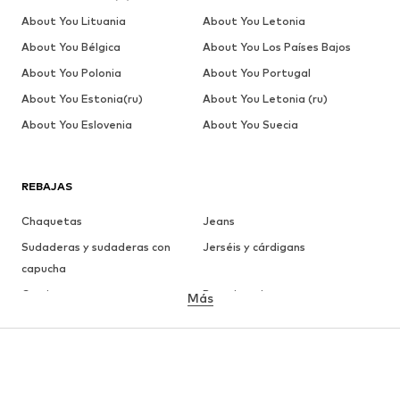
About You Lituania
About You Letonia
About You Bélgica
About You Los Países Bajos
About You Polonia
About You Portugal
About You Estonia(ru)
About You Letonia (ru)
About You Eslovenia
About You Suecia
REBAJAS
Chaquetas
Jeans
Sudaderas y sudaderas con
Jerséis y cárdigans
capucha
Camisetas
Ropa interior
Más
Pantalones
Camisas
Abrigos
Trajes y chaquetas
Ropa de baño
Tallas grandes
Zapatos
Deporte