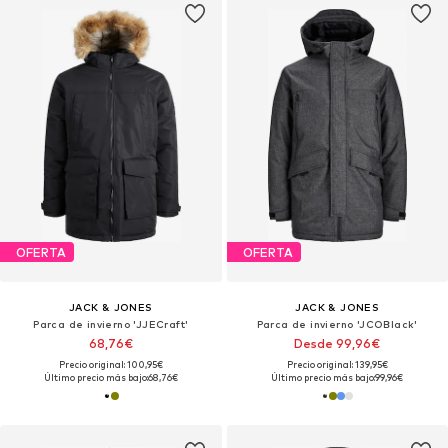
OFERTA
OFERTA
JACK & JONES
JACK & JONES
Parca de invierno 'JJECraft'
Parca de invierno 'JCOBlack'
68,76€
Desde 99,96€
Precio original: 100,95€
Precio original: 139,95€
Último precio más bajo:
68,76€
Último precio más bajo:
99,96€