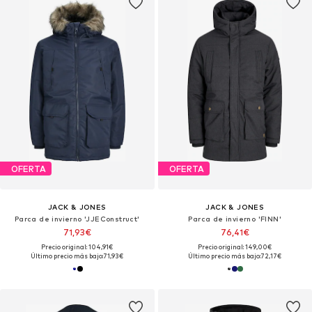
OFERTA
OFERTA
JACK & JONES
JACK & JONES
Parca de invierno 'JJEConstruct'
Parca de invierno 'FINN'
71,93€
76,41€
Precio original: 104,91€
Precio original: 149,00€
Último precio más bajo:
71,93€
Último precio más bajo:
72,17€