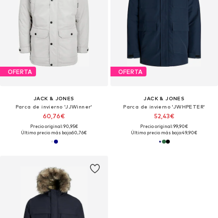
OFERTA
OFERTA
JACK & JONES
JACK & JONES
Parca de invierno 'JJWinner'
Parca de invierno 'JWHPETER'
60,76€
52,43€
Precio original: 90,95€
Precio original: 99,90€
Último precio más bajo:
60,76€
Último precio más bajo:
49,90€