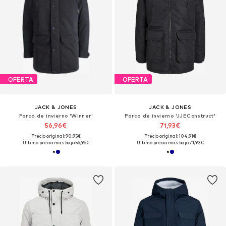
OFERTA
OFERTA
JACK & JONES
JACK & JONES
Parca de invierno 'Winner'
Parca de invierno 'JJEConstruct'
56,96€
71,93€
Precio original: 90,95€
Precio original: 104,91€
Último precio más bajo:
56,96€
Último precio más bajo:
71,93€