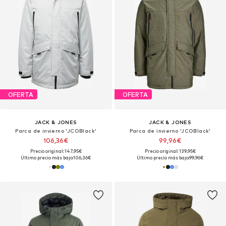
OFERTA
OFERTA
JACK & JONES
JACK & JONES
Parca de invierno 'JCOBlack'
Parca de invierno 'JCOBlack'
106,36€
99,96€
Precio original: 147,95€
Precio original: 139,95€
Último precio más bajo:
106,36€
Último precio más bajo:
99,96€