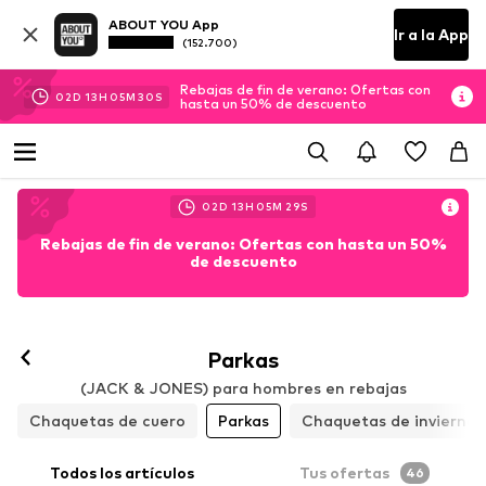
ABOUT YOU App
Ir a la App
(152.700)
Rebajas de fin de verano: Ofertas con
02
D
13
H
05
M
29
S
hasta un 50% de descuento
02
D
13
H
05
M
28
S
Rebajas de fin de verano: Ofertas con hasta un 50%
de descuento
Parkas
(JACK & JONES) para hombres en rebajas
Chaquetas de cuero
Parkas
Chaquetas de invierno
Todos los artículos
Tus ofertas
46