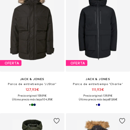
OFERTA
OFERTA
JACK & JONES
JACK & JONES
Parca de entretiempo 'JJStar'
Parca de entretiempo 'Charlie'
127,93€
111,93€
Precio original: 159,91€
Precio original: 139,91€
Último precio más bajo:
104,95€
Último precio más bajo:
81,86€