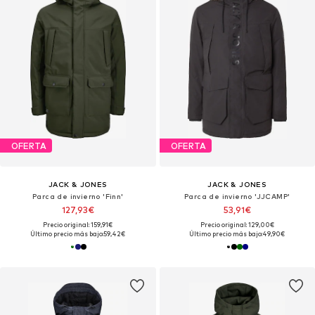
OFERTA
OFERTA
JACK & JONES
JACK & JONES
Parca de invierno 'Finn'
Parca de invierno 'JJCAMP'
127,93€
53,91€
Precio original: 159,91€
Precio original: 129,00€
Último precio más bajo:
59,42€
Último precio más bajo:
49,90€