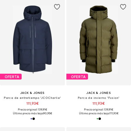
OFERTA
OFERTA
JACK & JONES
JACK & JONES
Parca de entretiempo 'JCOCharlie'
Parca de invierno 'Fusion'
111,93€
111,93€
Precio original: 139,91€
Precio original: 139,91€
Último precio más bajo:
90,95€
Último precio más bajo:
111,93€