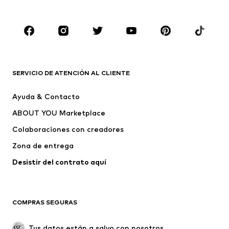
Complementos
Premium
ROPA
Nuevo
Tendencia
Camisetas
Jeans
SERVICIO DE ATENCIÓN AL CLIENTE
Chaquetas
Sudaderas y sudaderas con
Ayuda & Contacto
capucha
ABOUT YOU Marketplace
Pantalones
Camisas
Ropa interior
Jerséis y cárdigans
Colaboraciones con creadores
Trajes y chaquetas
Abrigos
Zona de entrega
Ropa de baño
Tallas grandes
Desistir del contrato aquí 
Ocasiones
Exclusivo
Reciclado
COMPRAS SEGURAS
ZAPATOS
Tus datos están a salvo con nosotros