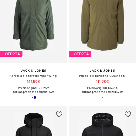
OFERTA
OFERTA
JACK & JONES
JACK & JONES
Parca de entretiempo 'Wing'
Parca de invierno 'JJEKeen'
161,59€
111,93€
Precio original: 201,99€
Precio original: 139,91€
Último precio más bajo:
161,59€
Último precio más bajo:
111,93€