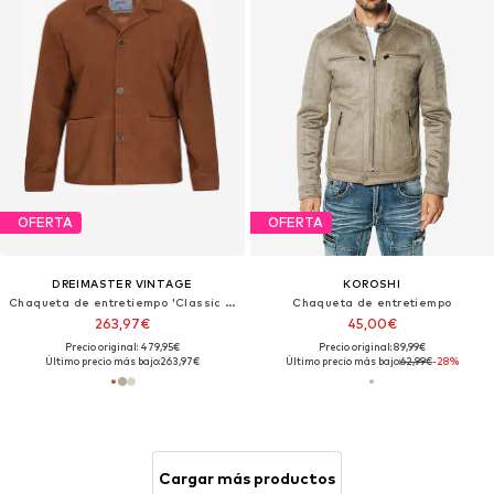
OFERTA
OFERTA
DREIMASTER VINTAGE
KOROSHI
Chaqueta de entretiempo 'Classic Look'
Chaqueta de entretiempo
263,97€
45,00€
Precio original: 479,95€
Precio original: 89,99€
Último precio más bajo:
263,97€
Último precio más bajo:
62,99€
-28%
Cargar más productos