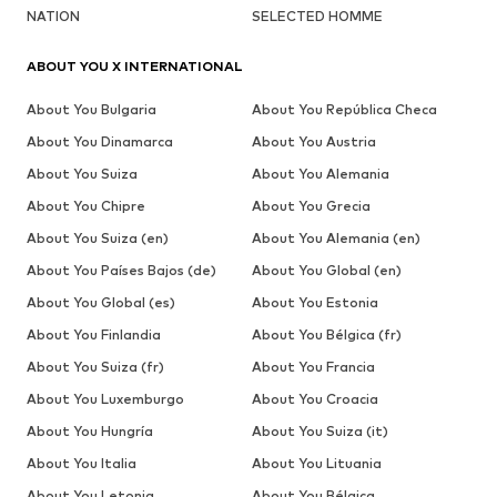
NATION
SELECTED HOMME
ABOUT YOU X INTERNATIONAL
About You Bulgaria
About You República Checa
About You Dinamarca
About You Austria
About You Suiza
About You Alemania
About You Chipre
About You Grecia
About You Suiza (en)
About You Alemania (en)
About You Países Bajos (de)
About You Global (en)
About You Global (es)
About You Estonia
About You Finlandia
About You Bélgica (fr)
About You Suiza (fr)
About You Francia
About You Luxemburgo
About You Croacia
About You Hungría
About You Suiza (it)
About You Italia
About You Lituania
About You Letonia
About You Bélgica