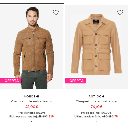
OFERTA
OFERTA
KOROSHI
ANTIOCH
Chaqueta de entretiempo
Chaqueta de entretiempo
45,00€
74,10€
Precio original: 89,99€
Precio original: 190,00€
Último precio más bajo:
58,49€
-23%
Último precio más bajo:
80,28€
-7%