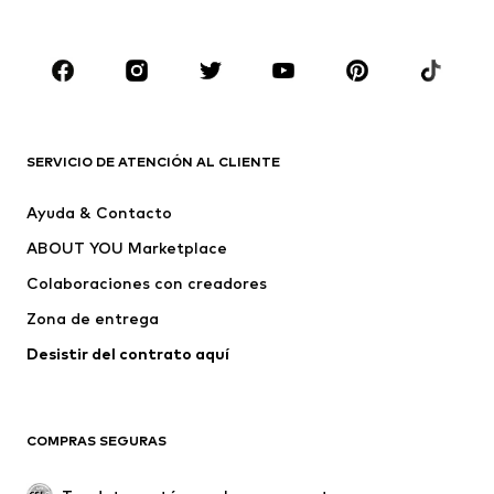
Zapatos
Deporte
Complementos
Premium
ROPA
Nuevo
Tendencia
Camisetas
Jeans
SERVICIO DE ATENCIÓN AL CLIENTE
Chaquetas
Sudaderas y sudaderas con
Ayuda & Contacto
capucha
ABOUT YOU Marketplace
Pantalones
Camisas
Ropa interior
Jerséis y cárdigans
Colaboraciones con creadores
Trajes y chaquetas
Abrigos
Zona de entrega
Ropa de baño
Tallas grandes
Desistir del contrato aquí 
Ocasiones
Exclusivo
Reciclado
COMPRAS SEGURAS
ZAPATOS