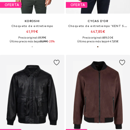
OFERTA
OFERTA
KOROSHI
CYCAS D'OR
Chaqueta de entretiempo
Chaqueta de entretiempo 'KENT SUEDE'
41,99€
447,85€
Precio original: 69,99€
Precio original: 689,00€
Último precio más bajo:
55,99€
-25%
Último precio más bajo:
447,85€