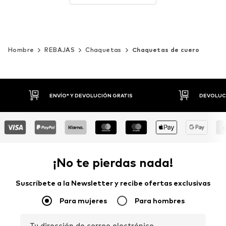
Hombre
REBAJAS
Chaquetas
Chaquetas de cuero
DEVOLUCIONES HASTA 30 DÍAS
P
¡No te pierdas nada!
Suscríbete a la Newsletter y recibe ofertas exclusivas
Para mujeres
Para hombres
Tu dirección de correo electrónico