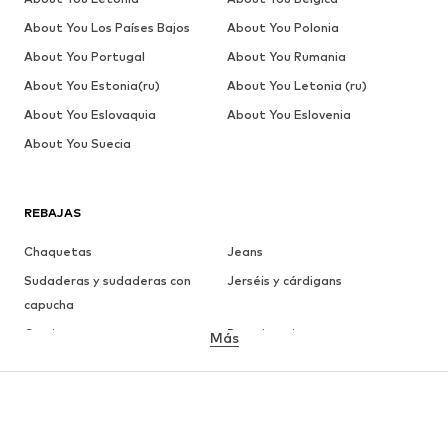
About You Los Países Bajos
About You Polonia
About You Portugal
About You Rumania
About You Estonia(ru)
About You Letonia (ru)
About You Eslovaquia
About You Eslovenia
About You Suecia
REBAJAS
Chaquetas
Jeans
Sudaderas y sudaderas con
Jerséis y cárdigans
capucha
Camisetas
Ropa interior
Más
Pantalones
Camisas
Abrigos
Trajes y chaquetas
Ropa de baño
Tallas grandes