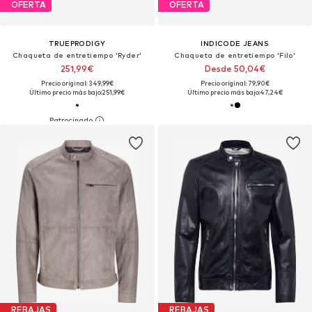
OFERTA
OFERTA
TRUEPRODIGY
INDICODE JEANS
Chaqueta de entretiempo 'Ryder'
Chaqueta de entretiempo 'Filo'
251,99€
Desde 50,04€
Precio original: 349,99€
Precio original: 79,90€
Último precio más bajo:
251,99€
Último precio más bajo:
47,24€
REBAJAS
REBAJAS