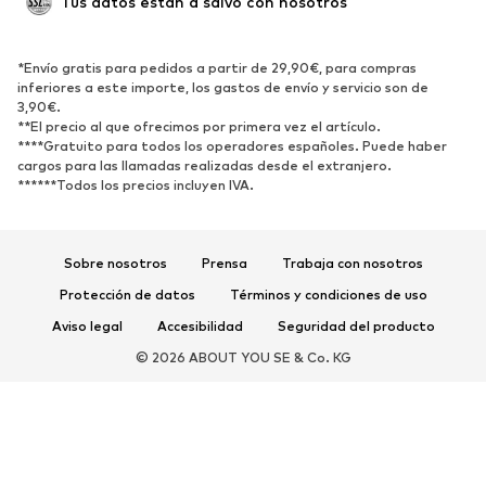
Tus datos están a salvo con nosotros
Nuevo
Tendencia
Botas y botines
Zapatillas de deporte
*Envío gratis para pedidos a partir de 29,90€, para compras
Zapatos bajos
Zapatos deportivos
inferiores a este importe, los gastos de envío y servicio son de
Zapatos abiertos
Exclusivo
3,90€.
**El precio al que ofrecimos por primera vez el artículo.
****Gratuito para todos los operadores españoles. Puede haber
DEPORTE
cargos para las llamadas realizadas desde el extranjero.
******Todos los precios incluyen IVA.
Ropa deportiva
Disciplinas deportivas
Zapatos deportivos
Mochilas deportivas y bolsos
Complementos deportivos
Sobre nosotros
Prensa
Trabaja con nosotros
Protección de datos
Términos y condiciones de uso
COMPLEMENTOS
Aviso legal
Accesibilidad
Seguridad del producto
Nuevo
Gorras y gorros
© 2026 ABOUT YOU SE & Co. KG
Cinturones
Bolsos y mochilas
Relojes
Joyería
Gafas de sol
Carteras y estuches
Corbatas y accesorios
Bufandas y pañuelos